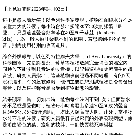
【正見新聞網2023年04月02日】
這不是愚人節玩笑！以色列科學家發現，植物在面臨水分不足
或壓力大的時候，每小時會發出多達30至50次的頻繁「叫
聲」，只是這些聲音頻率落在40至80千赫茲（kilohertz，
kHz），為一般人類耳朵聽不到的範圍，若想聽到植物的聲
音，則需使用特別的收音道具。
綜合外媒報導，以色列特拉維夫大學（Tel Aviv University）的
科學團隊，先是將番茄、菸草等植物放到完全隔音的溫室內，
同時放下能收到超音波的收音機，以記錄這些植物所產生的超
音波。研究人員指出，這些植物事前經過不同處理，有的5天
沒有澆水、有的莖被修剪，他們主要是想測試植物是否會發出
聲音，以及這些聲音是否受到植物狀態的影響。
結果顯示，當一切如常時，植物每小時叫不到1次；但面臨水
分不足或是受傷時，植物每小時會發出多達30至50次的聲音，
且3至5公尺外都能偵測到，堪比人類高聲大叫。此外，當植物
水分不足的時候，研究人員很容易從它們的外表發現病態，像
是捲曲變色的葉、瘦削的枝幹、一副快要枯死等模樣。