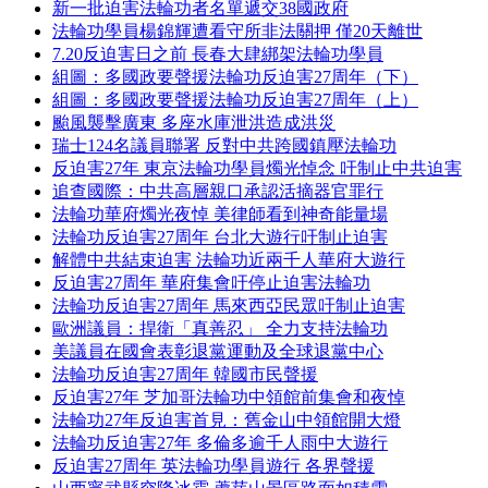
新一批迫害法輪功者名單遞交38國政府
法輪功學員楊錦輝遭看守所非法關押 僅20天離世
7.20反迫害日之前 長春大肆綁架法輪功學員
組圖：多國政要聲援法輪功反迫害27周年（下）
組圖：多國政要聲援法輪功反迫害27周年（上）
颱風襲擊廣東 多座水庫泄洪造成洪災
瑞士124名議員聯署 反對中共跨國鎮壓法輪功
反迫害27年 東京法輪功學員燭光悼念 吁制止中共迫害
追查國際：中共高層親口承認活摘器官罪行
法輪功華府燭光夜悼 美律師看到神奇能量場
法輪功反迫害27周年 台北大遊行吁制止迫害
解體中共結束迫害 法輪功近兩千人華府大遊行
反迫害27周年 華府集會吁停止迫害法輪功
法輪功反迫害27周年 馬來西亞民眾吁制止迫害
歐洲議員：捍衛「真善忍」 全力支持法輪功
美議員在國會表彰退黨運動及全球退黨中心
法輪功反迫害27周年 韓國市民聲援
反迫害27年 芝加哥法輪功中領館前集會和夜悼
法輪功27年反迫害首見：舊金山中領館開大燈
法輪功反迫害27年 多倫多逾千人雨中大遊行
反迫害27周年 英法輪功學員遊行 各界聲援