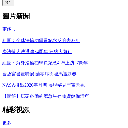
保存
圖片新聞
更多...
組圖：全球法輪功學員紀念反迫害27年
慶法輪大法洪傳34周年 紐約大遊行
組圖：海外法輪功學員紀念4.25上訪27周年
台故宮書畫特展 蘭亭序與駿馬迎新春
NASA推出2026年月曆 展現罕見宇宙景觀
【圖解】居家必備的應急生存物資儲備清單
精彩視頻
更多...