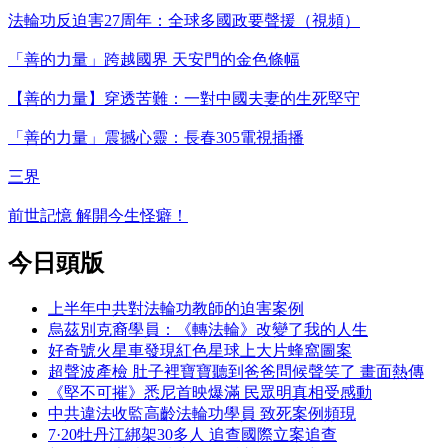
法輪功反迫害27周年：全球多國政要聲援（視頻）
「善的力量」跨越國界 天安門的金色條幅
【善的力量】穿透苦難：一對中國夫妻的生死堅守
「善的力量」震撼心靈：長春305電視插播
三界
前世記憶 解開今生怪癖！
今日頭版
上半年中共對法輪功教師的迫害案例
烏茲別克裔學員：《轉法輪》改變了我的人生
好奇號火星車發現紅色星球上大片蜂窩圖案
超聲波產檢 肚子裡寶寶聽到爸爸問候聲笑了 畫面熱傳
《堅不可摧》悉尼首映爆滿 民眾明真相受感動
中共違法收監高齡法輪功學員 致死案例頻現
7·20牡丹江綁架30多人 追查國際立案追查