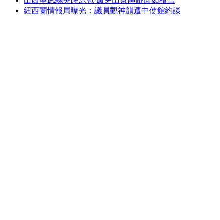
山西寧武縣突降冰雹 蘆芽山景區路面如積雪
紐西蘭情報局曝光：議員觀神韻遭中使館約談