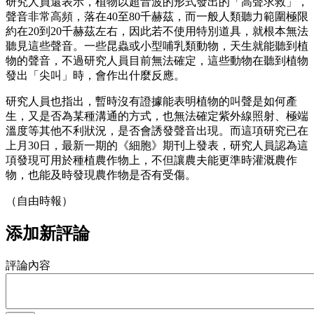
研究人員還表示，植物以超音波的形式發出的「高聲求救」，
聲音非常高頻，落在40至80千赫茲，而一般人類聽力範圍極限
約在20到20千赫茲左右，因此若不使用特別道具，就根本無法
聽見這些聲音。一些昆蟲或小型哺乳類動物，天生就能聽到植
物的聲音，不過研究人員目前無法確定，這些動物在聽到植物
發出「尖叫」時，會作出什麼反應。
研究人員也指出，暫時沒有證據能表明植物的叫聲是如何產
生，又是否為某種溝通的方式，也無法確定紫外線照射、極端
溫度等其他不利狀況，是否會誘發聲音出現。而這項研究已在
上月30日，最新一期的《細胞》期刊上發表，研究人員認為這
項發現可用於種植農作物上，不但讓農夫能更準時灌溉農作
物，也能及時發現農作物是否有受傷。
（自由時報）
添加新評論
評論內容