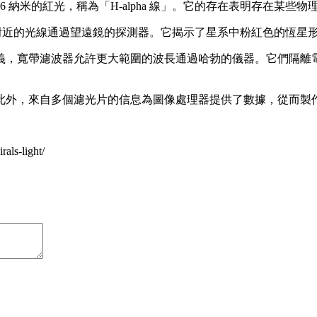
46 納米的紅光，稱為「H-alpha 線」。它的存在表明存在某
 輻射附近的光線通過望遠鏡的探測器。它揭示了星系中粉紅色的恆星
義，寬帶濾波器允許更大範圍的波長通過哈勃的儀器。它們隔離
此外，來自多個濾光片的信息為圖像處理器提供了數據，從而製
rals-light/