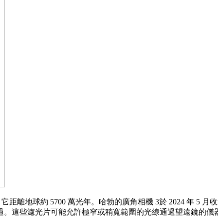
9，它距離地球約 5700 萬光年。哈勃的廣角相機 3於 2024 
過。這些濾光片可能允許極窄或稍寬範圍的光線通過望遠鏡的儀