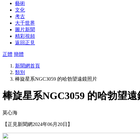
藝術
文化
考古
大千世界
圖片新聞
精彩視頻
返回正見
正體
簡體
新聞網首頁
類別
棒旋星系NGC3059 的哈勃望遠鏡照片
棒旋星系NGC3059 的哈勃望
莫心海
【正見新聞網2024年06月20日】