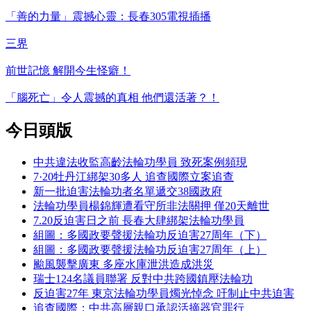
「善的力量」震撼心靈：長春305電視插播
三界
前世記憶 解開今生怪癖！
「腦死亡」令人震撼的真相 他們還活著？！
今日頭版
中共違法收監高齡法輪功學員 致死案例頻現
7·20牡丹江綁架30多人 追查國際立案追查
新一批迫害法輪功者名單遞交38國政府
法輪功學員楊錦輝遭看守所非法關押 僅20天離世
7.20反迫害日之前 長春大肆綁架法輪功學員
組圖：多國政要聲援法輪功反迫害27周年（下）
組圖：多國政要聲援法輪功反迫害27周年（上）
颱風襲擊廣東 多座水庫泄洪造成洪災
瑞士124名議員聯署 反對中共跨國鎮壓法輪功
反迫害27年 東京法輪功學員燭光悼念 吁制止中共迫害
追查國際：中共高層親口承認活摘器官罪行