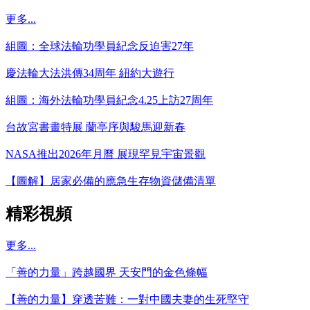
更多...
組圖：全球法輪功學員紀念反迫害27年
慶法輪大法洪傳34周年 紐約大遊行
組圖：海外法輪功學員紀念4.25上訪27周年
台故宮書畫特展 蘭亭序與駿馬迎新春
NASA推出2026年月曆 展現罕見宇宙景觀
【圖解】居家必備的應急生存物資儲備清單
精彩視頻
更多...
「善的力量」跨越國界 天安門的金色條幅
【善的力量】穿透苦難：一對中國夫妻的生死堅守