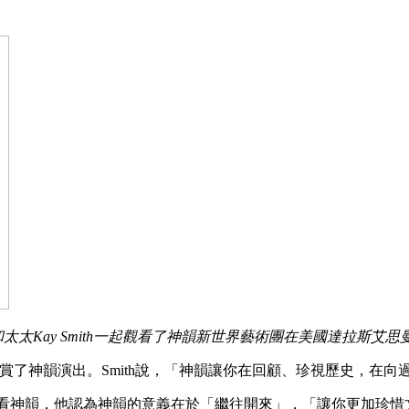
th和太太Kay Smith一起觀看了神韻新世界藝術團在美國達拉斯艾思曼
ith一起觀賞了神韻演出。Smith說，「神韻讓你在回顧、珍視歷
。首次觀看神韻，他認為神韻的意義在於「繼往開來」，「讓你更加