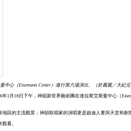
心（Eisemann Center）進行第六場演出。（於麗麗／大紀
1月18日下午，神韻新世界藝術團在達拉斯艾斯曼中心（Eisema
斯地區的主流觀眾；神韻歌唱家的演唱更是啟迪人要與天堂和創
來觀看。