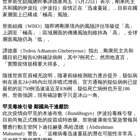
世界衛生組織總幹事譚德塞周五（5月22日）表示，剛果民主
共和國的伊波拉（伊波拉）疫情正在「迅速蔓延」，目前在國
家層面上已構成「極高」風險。
世衛組織（WHO）隨即將剛果境內的風險評估等級從「高」
上調至「極高」；區域層面的傳播風險則維持為「高」，全球
層面風險仍為「低」。
譚德塞（Tedros Adhanom Ghebreyesus）指出，剛果民主共和
國目前已報告82例確診病例，其中7例死亡。然而他直言，
「實際疫情規模要大得多。」
隨後世衛官員補充說明，隨著前線檢測能力逐步提升，疑似病
例在過去24小時內出現井噴式增長。官方通報的疑似病例已從
最初的近750例迅速逼近至836例，疑似死亡病例也升至186
例。世衛強調，現有確診數字只是冰山一角。
罕見毒株引發 鄰國烏干達嚴防
此次疫情由罕見的本迪布焦（Bundibugyo）伊波拉毒株引發，
目前尚無正式獲批的疫苗或特效藥。世衛健康衛生緊急警報與
響應行動主管阿卜迪拉赫曼‧馬哈茂德（Abdirahman
Mahamud）警告，「這種病毒迅速蔓延的潛在可能性非常高，