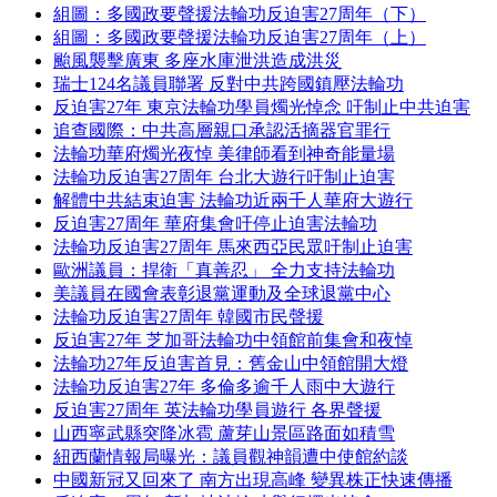
組圖：多國政要聲援法輪功反迫害27周年（下）
組圖：多國政要聲援法輪功反迫害27周年（上）
颱風襲擊廣東 多座水庫泄洪造成洪災
瑞士124名議員聯署 反對中共跨國鎮壓法輪功
反迫害27年 東京法輪功學員燭光悼念 吁制止中共迫害
追查國際：中共高層親口承認活摘器官罪行
法輪功華府燭光夜悼 美律師看到神奇能量場
法輪功反迫害27周年 台北大遊行吁制止迫害
解體中共結束迫害 法輪功近兩千人華府大遊行
反迫害27周年 華府集會吁停止迫害法輪功
法輪功反迫害27周年 馬來西亞民眾吁制止迫害
歐洲議員：捍衛「真善忍」 全力支持法輪功
美議員在國會表彰退黨運動及全球退黨中心
法輪功反迫害27周年 韓國市民聲援
反迫害27年 芝加哥法輪功中領館前集會和夜悼
法輪功27年反迫害首見：舊金山中領館開大燈
法輪功反迫害27年 多倫多逾千人雨中大遊行
反迫害27周年 英法輪功學員遊行 各界聲援
山西寧武縣突降冰雹 蘆芽山景區路面如積雪
紐西蘭情報局曝光：議員觀神韻遭中使館約談
中國新冠又回來了 南方出現高峰 變異株正快速傳播