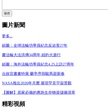
保存
圖片新聞
更多...
組圖：全球法輪功學員紀念反迫害27年
慶法輪大法洪傳34周年 紐約大遊行
組圖：海外法輪功學員紀念4.25上訪27周年
台故宮書畫特展 蘭亭序與駿馬迎新春
NASA推出2026年月曆 展現罕見宇宙景觀
【圖解】居家必備的應急生存物資儲備清單
精彩視頻