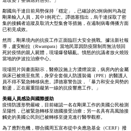
這改變了整個應對態勢。」
鄰國烏干達目前局勢保持「穩定」，已確診的2例病例均為從
剛果輸入人員，其中1例死亡。譚德塞指出，烏干達採取了密
集的接觸者追蹤及取消大型集會等措施，在遏制病毒傳播方面
已初見成效。
然而，剛果境內的抗疫工作正面臨巨大安全挑戰。據法新社報
導，盧安帕拉（Rwampara）當地民眾因防疫限制而無法領回
死於疫情的親人屍體，現場爆發騷亂。憤怒的抗議者放火燒毀
當地的伊波拉治療中心。
現場照片與畫面顯示，醫療設施上方濃煙滾滾，病房內的金屬
病床已被燒至焦黑，身穿全套個人防護裝備（PPE）的醫護人
員不得不緊急轉移病患。譚德塞警告說，「暴力和安全局勢的
動盪，正在嚴重阻礙第一線的抗疫響應工作。」
美籍人員感染與國際援助
疫情防護形勢嚴峻，目前確認一名在剛果工作的美國公民檢測
呈陽性，已被緊急轉移至德國接受治療；另一名具有高風險接
觸史的美國公民則已被轉移至捷克進行醫學觀察。
為了應對危機，聯合國周五宣布從中央應急基金（CERF）撥