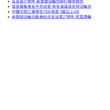
反迫害27周年 新加坡法輪功舉行燭光悼念
加首都集會反中共迫害 前安省議員支持法輪功
中國大陸三週發生59次地震 5級以上4次
休斯頓法輪功集會紀念反迫害27周年 民眾讚佩