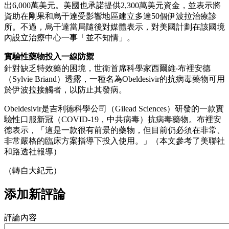
出6,000萬美元。美國也承諾提供2,300萬美元資金，並表示將
資助在剛果和烏干達受影響地區建立多達50個伊波拉治療診
所。不過，烏干達當局隨後對媒體表示，對美國計劃在該國境
內設立治療中心一事「並不知情」。
實驗性藥物投入一線防禦
針對缺乏特效藥的困境，世衛首席科學家西爾維‧布裡安德
（Sylvie Briand）透露，一種名為Obeldesivir的抗病毒藥物可用
於伊波拉接觸者，以防止其發病。
Obeldesivir是吉利德科學公司（Gilead Sciences）研發的一款實
驗性口服新冠（COVID-19，中共病毒）抗病毒藥物。布裡安
德表示，「這是一款很有前景的藥物，但目前仍必須在非常、
非常嚴格的臨床方案指導下投入使用。」（本文參考了美聯社
和路透社報導）
（轉自大紀元）
添加新評論
評論內容