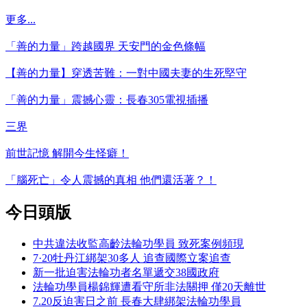
更多...
「善的力量」跨越國界 天安門的金色條幅
【善的力量】穿透苦難：一對中國夫妻的生死堅守
「善的力量」震撼心靈：長春305電視插播
三界
前世記憶 解開今生怪癖！
「腦死亡」令人震撼的真相 他們還活著？！
今日頭版
中共違法收監高齡法輪功學員 致死案例頻現
7·20牡丹江綁架30多人 追查國際立案追查
新一批迫害法輪功者名單遞交38國政府
法輪功學員楊錦輝遭看守所非法關押 僅20天離世
7.20反迫害日之前 長春大肆綁架法輪功學員