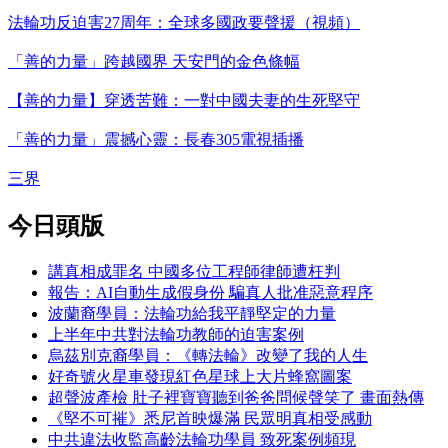
法輪功反迫害27周年：全球多國政要聲援（視頻）
「善的力量」跨越國界 天安門的金色條幅
【善的力量】穿透苦難：一對中國夫妻的生死堅守
「善的力量」震撼心靈：長春305電視插播
三界
今日頭版
講真相成罪名 中國多位工程師律師遭枉判
報告：AI自動生成假身份 騙真人批准惡意程序
波蘭裔學員：法輪功給我平靜堅定的力量
上半年中共對法輪功教師的迫害案例
烏茲別克裔學員：《轉法輪》改變了我的人生
好奇號火星車發現紅色星球上大片蜂窩圖案
超聲波產檢 肚子裡寶寶聽到爸爸問候聲笑了 畫面熱傳
《堅不可摧》悉尼首映爆滿 民眾明真相受感動
中共違法收監高齡法輪功學員 致死案例頻現