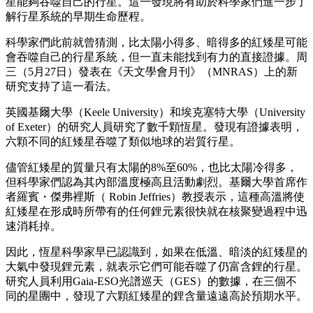
星能夠吞噬自己的行星。這一發現將有助於科學家們進一步了
解行星系統的早期生命歷程。
科學家們此前就曾猜測，比太陽小得多、暗得多的紅矮星可能
會吞噬自己的行星系統，但一直未能找到有力的直接證據。周
三（5月27日）發表在《天文學會月刊》（MNRAS）上的新
研究支持了這一看法。
英國基爾大學（Keele University）和埃克塞特大學（University
of Exeter）的研究人員研究了數千顆恆星。發現有證據表明，
六顆不同的紅矮星吞噬了類似地球的岩質行星。
儘管紅矮星的質量只有太陽的8%至60%，也比太陽冷得多，
但科學家們認為其內部溫度極高且活動劇烈。基爾大學首席作
者羅賓・傑弗裡斯（ Robin Jeffries）教授表示，這種高溫將使
紅矮星在形成時所帶有的任何鋰元素很快就在核聚變過程中迅
速消耗掉。
因此，恆星科學家早已認識到，如果在低溫、暗淡的紅矮星的
大氣中發現鋰元素，就表示它們可能吞噬了仍富含鋰的行星。
研究人員利用Gaia-ESO光譜巡天（GES）的數據，在三個不
同的星團中，發現了六顆紅矮星的鋰含量遠遠高於預期水平。