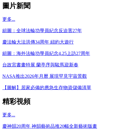
圖片新聞
更多...
組圖：全球法輪功學員紀念反迫害27年
慶法輪大法洪傳34周年 紐約大遊行
組圖：海外法輪功學員紀念4.25上訪27周年
台故宮書畫特展 蘭亭序與駿馬迎新春
NASA推出2026年月曆 展現罕見宇宙景觀
【圖解】居家必備的應急生存物資儲備清單
精彩視頻
更多...
慶神韻20周年 神韻藝術品推20幅全新藝術版畫