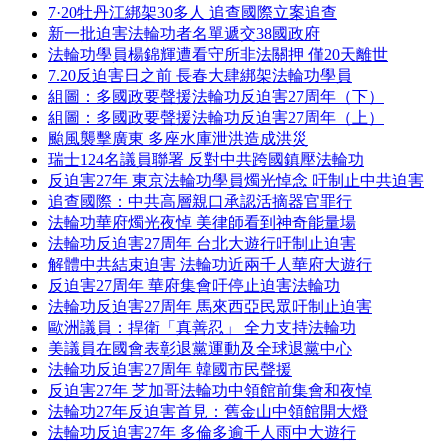
7·20牡丹江綁架30多人 追查國際立案追查
新一批迫害法輪功者名單遞交38國政府
法輪功學員楊錦輝遭看守所非法關押 僅20天離世
7.20反迫害日之前 長春大肆綁架法輪功學員
組圖：多國政要聲援法輪功反迫害27周年（下）
組圖：多國政要聲援法輪功反迫害27周年（上）
颱風襲擊廣東 多座水庫泄洪造成洪災
瑞士124名議員聯署 反對中共跨國鎮壓法輪功
反迫害27年 東京法輪功學員燭光悼念 吁制止中共迫害
追查國際：中共高層親口承認活摘器官罪行
法輪功華府燭光夜悼 美律師看到神奇能量場
法輪功反迫害27周年 台北大遊行吁制止迫害
解體中共結束迫害 法輪功近兩千人華府大遊行
反迫害27周年 華府集會吁停止迫害法輪功
法輪功反迫害27周年 馬來西亞民眾吁制止迫害
歐洲議員：捍衛「真善忍」 全力支持法輪功
美議員在國會表彰退黨運動及全球退黨中心
法輪功反迫害27周年 韓國市民聲援
反迫害27年 芝加哥法輪功中領館前集會和夜悼
法輪功27年反迫害首見：舊金山中領館開大燈
法輪功反迫害27年 多倫多逾千人雨中大遊行