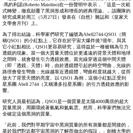
·馬約利諾(Roberto Maiolino)在一份聲明中表示，「這是一次範
式轉變，徹底顛覆了黑洞形成和增長的經典理論。」該團隊的
研究成果於周三（5月27日）發表在《自然》雜誌和《皇家天
文學會月刊》上。
為了得出結論，科學家們研究了編號為Abell2744-QSO1（簡
稱QSO1）的小紅點上，它存在於宇宙大爆炸後7億年。與其
它小紅點相比，QSO1更容易研究，這得益於一種被稱為引力
透鏡的現象。當一個大質量天體位於更遙遠的背景天體和地球
之間時，就會發生引力透鏡效應。當光線穿過這個中間天體
（即「透鏡」天體）時，由於透鏡體引起的時空彎曲，光線的
路徑會發生彎曲；光線越靠近透鏡體，彎曲程度就越大，從而
放大了背景天體的亮度。以 QSO1 為例，這個小紅點正受到
星系團 Abell 2744（又稱潘多拉星系團）的引力透鏡效應的影
響。
研究人員最初認為，QSO1是一個質量是太陽4000萬倍的超大
質量黑洞，周圍環繞著氫氣和氦氣雲。然而，科學家們無法完
全確定這個黑洞的質量。
「此前，我們對早期宇宙中黑洞質量的所有測量都是間接的，
基於我們對近鄰宇宙黑洞的了解而做出的假設，」劍橋大學的