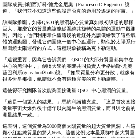
團隊成員弗朗西斯科·德尤金尼奧（Francesco D'Eugenio）說
道，「我們並不知道這些假設是否真的適用於遙遠的宇宙。」
該團隊推斷，如果QSO1的黑洞核心質量真如最初設想的那樣
巨大，那麼它的質量應該能從圍繞其旋轉的氣體的運動中觀測
到。因此，他們利用韋伯望遠鏡的近紅外光譜儀繪製了這些氣
體的運動圖，發現它們圍繞一個中心點運行，類似於太陽系行
星圍繞太陽運行的方式，這種現象被稱為克卜勒運動。
「這很重要，因為它告訴我們，QSO1的大部分質量都集中在
中心的黑洞中，」劍橋大學的團隊共同負責人伊格納斯·尤奧
茲巴利斯(gnas Juodžbalis)說。「如果質量分布更分散，就像有
很多恆星那樣，氣體就不會有這種完美的克卜勒旋轉。」
這使得研究團隊首次能夠直接測量 QSO1 中心黑洞的質量。
「這是一個驚人的結果。」馬約利諾補充道。「這是首次直接
測量宇宙大爆炸後十億年以內誕生的黑洞質量，而且與之前的
測量結果一致。」
這表明，這個質量為5000萬個太陽質量的超大質量黑洞，占這
顆小紅點總質量的驚人66%。這個比例比本星系群中超大質量