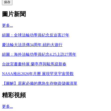
保存
圖片新聞
更多...
組圖：全球法輪功學員紀念反迫害27年
慶法輪大法洪傳34周年 紐約大遊行
組圖：海外法輪功學員紀念4.25上訪27周年
台故宮書畫特展 蘭亭序與駿馬迎新春
NASA推出2026年月曆 展現罕見宇宙景觀
【圖解】居家必備的應急生存物資儲備清單
精彩視頻
更多...