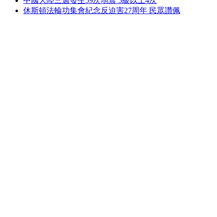
中國大陸三週發生59次地震 5級以上4次
休斯頓法輪功集會紀念反迫害27周年 民眾讚佩