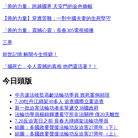
「善的力量」跨越國界 天安門的金色條幅
【善的力量】穿透苦難：一對中國夫妻的生死堅守
「善的力量」震撼心靈：長春305電視插播
三界
前世記憶 解開今生怪癖！
「腦死亡」令人震撼的真相 他們還活著？！
今日頭版
中共違法收監高齡法輪功學員 致死案例頻現
7·20牡丹江綁架30多人 追查國際立案追查
新一批迫害法輪功者名單遞交38國政府
法輪功學員楊錦輝遭看守所非法關押 僅20天離世
7.20反迫害日之前 長春大肆綁架法輪功學員
組圖：多國政要聲援法輪功反迫害27周年（下）
組圖：多國政要聲援法輪功反迫害27周年（上）