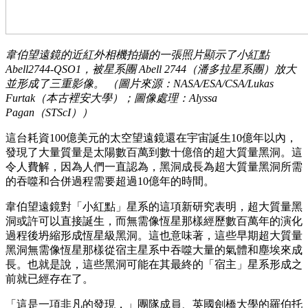
韋伯望遠鏡的近紅外相機拍攝的一張照片顯示了小紅點
Abell2744-QSO1，被星系團 Abell 2744（潘多拉星系團）放大
並形成了三重影像。 （圖片來源：NASA/ESA/CSA/Lukas
Furtak（本古裡安大學）；圖像處理：Alyssa
Pagan（STScI））
這台耗資100億美元的太空望遠鏡還在宇宙誕生10億年以內，
發現了大量質量是太陽數百萬到數十億倍的超大質量黑洞。這
令人費解，因為人們一直認為，黑洞成長為超大質量黑洞所需
的吞噬和合併過程需要超過10億年的時間。
韋伯望遠鏡對「小紅點」星系的這項新研究表明，超大質量黑
洞或許可以直接誕生，而無需像恆星那樣經歷數百萬年的演化
過程後坍縮形成恆星級黑洞。這也意味著，這些早期超大質量
黑洞無需像恆星那樣從宿主星系中吞噬大量的氣體和塵埃來成
長。也就是說，這些黑洞可能在其最終的「宿主」星系形成之
前就已經存在了。
「這是一項非凡的發現，」團隊成員、英國劍橋大學的羅伯托