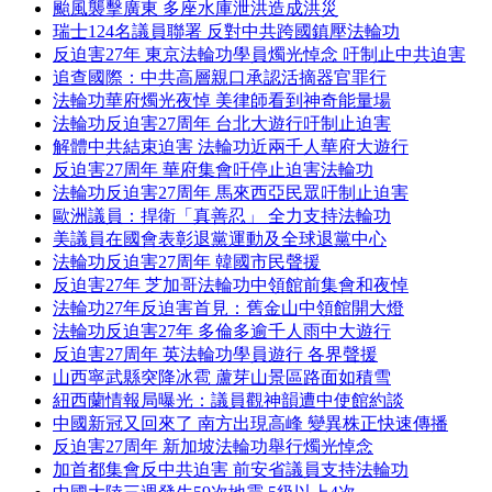
颱風襲擊廣東 多座水庫泄洪造成洪災
瑞士124名議員聯署 反對中共跨國鎮壓法輪功
反迫害27年 東京法輪功學員燭光悼念 吁制止中共迫害
追查國際：中共高層親口承認活摘器官罪行
法輪功華府燭光夜悼 美律師看到神奇能量場
法輪功反迫害27周年 台北大遊行吁制止迫害
解體中共結束迫害 法輪功近兩千人華府大遊行
反迫害27周年 華府集會吁停止迫害法輪功
法輪功反迫害27周年 馬來西亞民眾吁制止迫害
歐洲議員：捍衛「真善忍」 全力支持法輪功
美議員在國會表彰退黨運動及全球退黨中心
法輪功反迫害27周年 韓國市民聲援
反迫害27年 芝加哥法輪功中領館前集會和夜悼
法輪功27年反迫害首見：舊金山中領館開大燈
法輪功反迫害27年 多倫多逾千人雨中大遊行
反迫害27周年 英法輪功學員遊行 各界聲援
山西寧武縣突降冰雹 蘆芽山景區路面如積雪
紐西蘭情報局曝光：議員觀神韻遭中使館約談
中國新冠又回來了 南方出現高峰 變異株正快速傳播
反迫害27周年 新加坡法輪功舉行燭光悼念
加首都集會反中共迫害 前安省議員支持法輪功