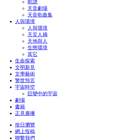
歌譜
天音劇場
天音歌曲集
人與環境
人與環境
天災人禍
天地與人
生態環境
其它
生命探索
文明新見
文學藝術
警世預言
宇宙時空
巨變中的宇宙
劇場
書籍
正見廣播
按日瀏覽
網上投稿
聯繫我們