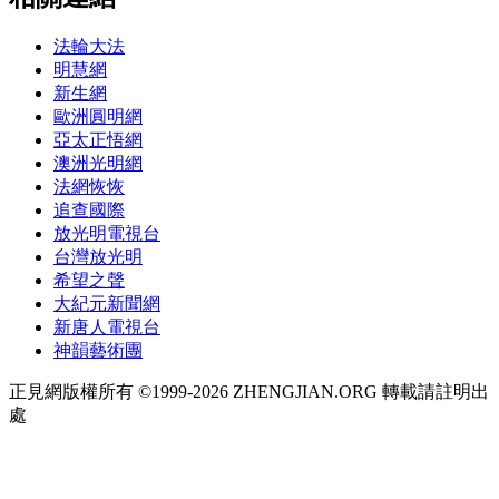
法輪大法
明慧網
新生網
歐洲圓明網
亞太正悟網
澳洲光明網
法網恢恢
追查國際
放光明電視台
台灣放光明
希望之聲
大紀元新聞網
新唐人電視台
神韻藝術團
正見網版權所有 ©1999-2026 ZHENGJIAN.ORG 轉載請註明出
處