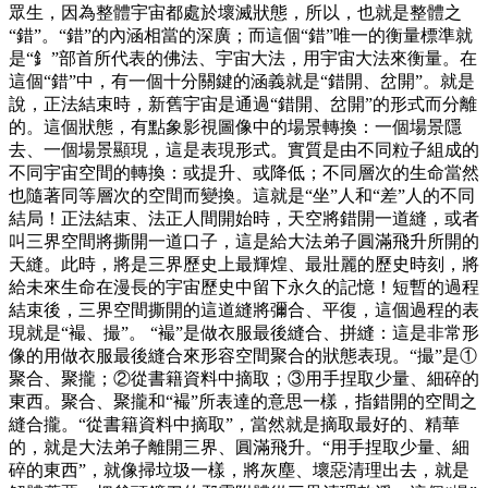
眾生，因為整體宇宙都處於壞滅狀態，所以，也就是整體之
“錯”。“錯”的內涵相當的深廣；而這個“錯”唯一的衡量標準就
是“釒”部首所代表的佛法、宇宙大法，用宇宙大法來衡量。在
這個“錯”中，有一個十分關鍵的涵義就是“錯開、岔開”。就是
說，正法結束時，新舊宇宙是通過“錯開、岔開”的形式而分離
的。這個狀態，有點象影視圖像中的場景轉換：一個場景隱
去、一個場景顯現，這是表現形式。實質是由不同粒子組成的
不同宇宙空間的轉換：或提升、或降低；不同層次的生命當然
也隨著同等層次的空間而變換。這就是“坐”人和“差”人的不同
結局！正法結束、法正人間開始時，天空將錯開一道縫，或者
叫三界空間將撕開一道口子，這是給大法弟子圓滿飛升所開的
天縫。此時，將是三界歷史上最輝煌、最壯麗的歷史時刻，將
給未來生命在漫長的宇宙歷史中留下永久的記憶！短暫的過程
結束後，三界空間撕開的這道縫將彌合、平復，這個過程的表
現就是“襊、撮”。 “襊”是做衣服最後縫合、拼縫：這是非常形
像的用做衣服最後縫合來形容空間聚合的狀態表現。“撮”是①
聚合、聚攏；②從書籍資料中摘取；③用手捏取少量、細碎的
東西。聚合、聚攏和“襊”所表達的意思一樣，指錯開的空間之
縫合攏。“從書籍資料中摘取”，當然就是摘取最好的、精華
的，就是大法弟子離開三界、圓滿飛升。“用手捏取少量、細
碎的東西”，就像掃垃圾一樣，將灰塵、壞惡清理出去，就是