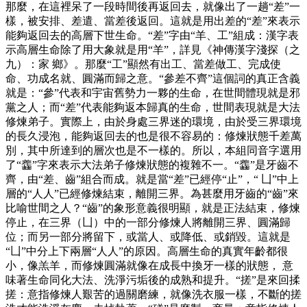
那麼，在這裡呆了一段時間後再返回去，就像出了一趟“差”一
樣，被安排、差遣、當差後返回。這就是用出差的“差”來表示
能夠返回去的高層下世生命。“差”字由“羊、工”組成：漢字表
示高層生命除了用大象就是用“羊”，詳見《神傳漢字淺探（之
九）：家 鄉》。那麼“工”顯然有出工、當差做工、完成使
命、功成名就、圓滿而歸之意。“參差不齊”這個詞的真正含義
就是：“參”代表和宇宙舊勢力一夥的生命，在世間體現就是邪
黨之人；而“差”代表能夠返本歸真的生命，世間表現就是大法
修煉弟子。實際上，由於身處三界迷的環境，由於受三界環境
的長久浸泡，能夠返回去的也是很不容易的：修煉狀態千差萬
別，其中所達到的層次也是不一樣的。所以，本組同音字選用
了“齹”字來表示大法弟子修煉狀態的複雜不一。“齹”是牙齒不
齊，由“差、齒”組合而成。就是當“差”已經停“止”，“ 凵”中上
層的“人人”已經修煉結束，離開三界。為甚麼用牙齒的“齒”來
比喻世間之人？“齒”的象形意義很明顯，就是正法結束，修煉
停止，在三界（凵）中的一部分修煉人將離開三界、圓滿歸
位；而另一部分將留下，或當人、或降低、或銷毀。這就是
“凵”中分上下兩層“人人”的原因。高層生命的真實年齡都很
小，像羔羊，而修煉圓滿就像在成長中換牙一樣的狀態， 意
味著生命同化大法、洗淨污垢後的成熟和提升。“搓”是來回揉
搓：意指修煉人艱苦的過關磨練，就像洗衣服一樣，不斷的搓