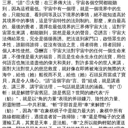
三界。“諎” ①大聲：在三界傳大法，宇宙各個空間都能聽
到，因為這裡最低。宇宙中有一個理，就是一個境界中的生
命，只能知道、看到同等及以下境界的事情，絕不能知道高於
其境界中的事情，這是宇宙特性的法則制約。那麼，來自最高
的、最後的覺者，選擇在最低境界的三界傳宇宙大法，這對宇
宙眾生來講，都能聽到，當然是最大的聲音。②誘言：宇宙大
法傳給眾生，完全是循循善誘。把法送到家門口，啟悟眾生的
本性，誰願得誰得，從沒有強迫之意，得者得救，得者回歸，
個人本性使然。③酬言：宇宙大法對宇宙中的任何一個生命來
講，不僅僅是最大的福音，而且是生命永生永住的法寶，用任
何語言也無法道盡他的偉大和美好。對許多當今的世人來講，
面對大法對世人的慈悲救度，就好像在即將被淹沒的無際的大
海中，給他（她）船視而不見，給他（她）石頭反而當成了寶
貝，真是令人痛心。“諎”這個字由“言、昔”組成，就是講過
去、講三界、講宇宙法理，一句話就是講法的涵義。“剒” ①
斬：就是解體宇宙舊惡。誰是舊惡？世間的總代表“斤
（觔）”，就是以“角的力量”表現的斧頭鐮刀、陰性的力量、
邪靈附體-----中共邪黨。“斬”字部首是用“車”來解體“斤
（觔）”，因為“車”在象棋棋子中是能力最大的，象棋中所有
路線都能通行，遇擋道者皆一路掃除；“車”還是帶輪子的交通
運輸工具，其實是天車，是法船。“車”之所以能夠輕鬆的運送