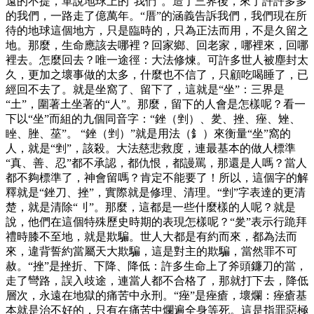
遠的不提，單說地球上的“我們”。造了三界後，來了許許多多
的我們，一路走了億萬年。“厝”的涵義告訴我們，我們現在所
待的地球這個地方，只是臨時的，只為正法而用，不是久留之
地。那麼，生命應該去哪裡？回家鄉、回老家，哪裡來，回哪
裡去。怎麼回去？唯一途徑：大法修煉。可許多世人被塵封太
久，更加之壞事做的太多，什麼也不信了，只顧吃喝睡了，已
經回不去了。就是坐窩了、留下了，這就是“坐”：三界是
“土”，圍著土坐著的“人”。那麼，留下的人會是怎樣呢？看一
下以“坐”而組的九個同音字：“銼（剉）、夎、挫、痤、矬、
睉、脞、莝”。 “銼（剉）”就是用法（釒）來衡量“坐”窩的
人，就是“剉”，該殺。大法慈悲救度，連最基本的做人標準
“真、善、忍”都不承認，都仇恨，都謾罵，那還是人嗎？當人
都不夠標準了，神會留嗎？肯定不能要了！所以，這個字的解
釋就是“銼刀、挫”，實際就是修理、清理。“剉”字表達的更清
楚，就是清除“刂”。那麼，這都是一些什麼樣的人呢？就是
說，他們在這個特殊歷史時期的表現怎樣呢？“夎”表示行跪拜
禮時膝不至地，就是欺騙。世人大都是有約而來，都為法而
來，違背誓約當屬天大欺騙，這是對主的欺騙，當然罪不可
赦。“挫”是挫折、下降、降低：許多生命上了斧頭鐮刀的當，
走了彎路，誤入歧途，連當人都不合格了，那就打下去，降低
層次，永遠在地獄的痛苦中永刑。“痤”是痤瘡，壞爛：痤瘡基
本就是治不好的，只有在痛苦中爛遍全身等死。這是指罪惡極