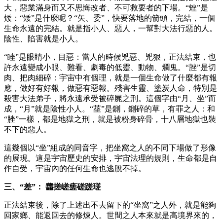
大，惡業滿身而又不思悔改者、不可救要者的下場。“矬”是
矮：“矮”是什麼呢？“矢、委”，快要落地的箭頭，完結，一個
生命永遠的完結。就是指小人、惡人，一幫對大法行惡的人。
陰性、陷害就是小人。
“睉”是眼睛小，目惡：當人的時候兇惡、兇狠，正法結束，也
許永遠變成小眼、難看、劇毒的低靈、動物、爛鬼。“脞”是切
肉、把肉細碎：宇宙中有個理，就是一個生命做了什麼都有報
應，做好有好報，做惡有惡報。殘害生靈、塗炭人命，特別是
殺害大法弟子，將永遠承受被碎屍之刑。這個字由“月、坐”而
成，“月”就是陰性小人。“莝”是鍘，鍘碎的草，有罪之人：和
“脞”一樣，都是地獄之刑，就是被粉身碎骨，十八層地獄也裝
不下的惡人。
這幾個以“坐”組成的同音字，把坐窩之人的不同下場做了形像
的展現。這是宇宙歷史的安排，宇宙法理的規則，生命都是自
作自受，宇宙內的任何生命也逃脫不掉。
三、“差”： 齹搓嵯瘥磋蹉瑳
正法結束後，除了上述出不去留下的“坐窩”之人外，就是能夠
回家鄉、能返回去的修煉人。世間之人本來就是高境界來的，