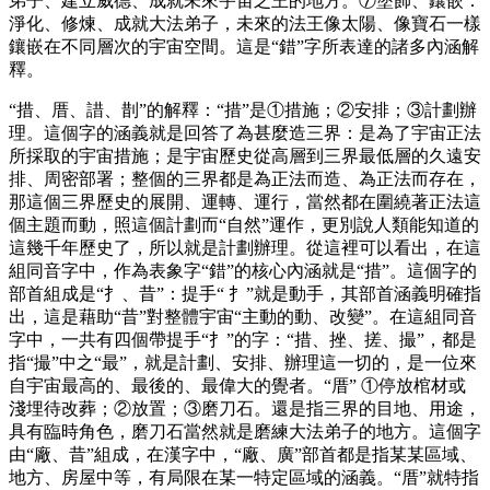
弟子、建立威德、成就未來宇宙之王的地方。⑦塗飾、鑲嵌：
淨化、修煉、成就大法弟子，未來的法王像太陽、像寶石一樣
鑲嵌在不同層次的宇宙空間。這是“錯”字所表達的諸多內涵解
釋。
“措、厝、諎、剒”的解釋：“措”是①措施；②安排；③計劃辦
理。這個字的涵義就是回答了為甚麼造三界：是為了宇宙正法
所採取的宇宙措施；是宇宙歷史從高層到三界最低層的久遠安
排、周密部署；整個的三界都是為正法而造、為正法而存在，
那這個三界歷史的展開、運轉、運行，當然都在圍繞著正法這
個主題而動，照這個計劃而“自然”運作，更別說人類能知道的
這幾千年歷史了，所以就是計劃辦理。從這裡可以看出，在這
組同音字中，作為表象字“錯”的核心內涵就是“措”。這個字的
部首組成是“扌、昔”：提手“ 扌”就是動手，其部首涵義明確指
出，這是藉助“昔”對整體宇宙“主動的動、改變”。在這組同音
字中，一共有四個帶提手“扌”的字：“措、挫、搓、撮”，都是
指“撮”中之“最”，就是計劃、安排、辦理這一切的，是一位來
自宇宙最高的、最後的、最偉大的覺者。“厝” ①停放棺材或
淺埋待改葬；②放置；③磨刀石。還是指三界的目地、用途，
具有臨時角色，磨刀石當然就是磨練大法弟子的地方。這個字
由“廠、昔”組成，在漢字中，“廠、廣”部首都是指某某區域、
地方、房屋中等，有局限在某一特定區域的涵義。“厝”就特指