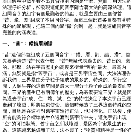
表面解釋中似乎看不出其背後的內涵是什麼。然而，用大法的
法理仔細分析，卻發現這組同音字隱含著大法的高深法理。這
組同音字的組字有個最顯著的特點，就是主要由三個部首
“昔、坐、差”組成了本組同音字。而這三個部首各自都有著特
殊的內涵展現，把這三個內涵“撮”合到一起，就是這組同音字
完整的內涵表達。
一、 “昔”： 錯措厝剒諎
“昔”這個部首組成了五個同音字：“錯、厝、剒、諎、措”。首
先要弄清楚“昔”代表什麼。“昔”無疑代表過去的、昔日的、舊
的。那麼，站在宇宙歷史的高度來衡量“舊的”最大、最高內
涵，無疑就是指“舊宇宙”，或者是三界宇宙空間。大法法理告
訴我們，三界是由分子粒子組成的眾多的、特殊的、平行空
間，人類生存的這個空間是最大一層分子粒子組成的最表面空
間。三界的產生已有兩億年的歷史，為甚麼要造三界？就是因
為過去宇宙“成、住、壞、滅、空”的特性決定了本次宇宙已經
走到了壞滅，即將結束使命。這個時候造了三界這個特殊的空
間，目地是在這裡對舊宇宙進行正法，也叫淨化。正法後，使
所有能夠符合標準的生命過渡到新宇宙中去，避免宇宙出現
“空”的可怕狀態。舊宇宙之所以壞滅，是因為宇宙眾生的行
為、道德越來越偏離了法，法不靈了；“物質和精神是一性的”