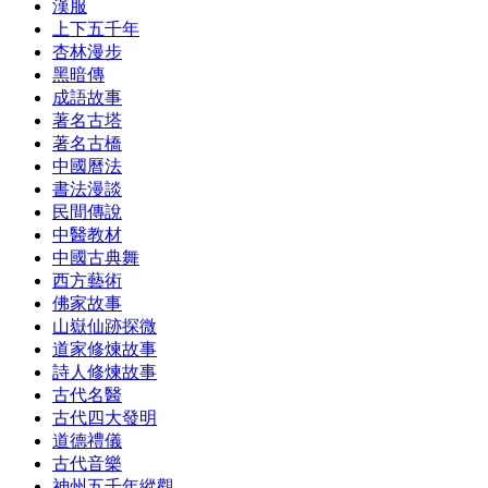
漢服
上下五千年
杏林漫步
黑暗傳
成語故事
著名古塔
著名古橋
中國曆法
書法漫談
民間傳說
中醫教材
中國古典舞
西方藝術
佛家故事
山嶽仙跡探微
道家修煉故事
詩人修煉故事
古代名醫
古代四大發明
道德禮儀
古代音樂
神州五千年縱觀