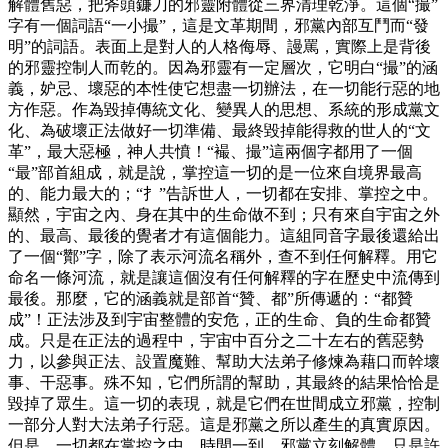
解體舊惡，把斧頭鐮刀的邪靈附體從三界清理乾淨。這個“撮”
字有一個詞語“一小撮”，這是文革期間，邪黨內部互鬥而“發
明”的詞語。表面上是對人的人格侮辱、謾罵，實際上是背後
的邪靈控制人而乾的。因為邪靈有一定層次，它明白“撮”的涵
義，妒忌、壞惡的本性使它想盡一切辦法，在一切能行惡的地
方作惡。作為毀掉傳統文化、變異人的思想、系統的形成黨文
化、為破壞正法做好一切準備、最終毀掉能得救的世人的“文
革”，最大惡極，神人共憤！“襊、撮”這兩個字都用了一個
“最”部首組成，就是說，掌控這一切的是一位來自境界最高
的、能力最大的；“扌”告訴世人，一切都在安排、掌控之中。
顯然，宇宙之內、身在其中的生命做不到；只有來自宇宙之外
的、最高、最後的覺者才有這個能力。這組同音字最後還給出
了一個“酇”字，除了表示河流名稱外，查不到任何解釋。用它
命名一條河流，就是讓這個沒有任何解釋的字在歷史中流傳到
最後。那麼，它的涵義就是部首“贊、都”所傳遞的：“都贊
成”！正法涉及到宇宙整體的安危，正的生命、負的生命都贊
成。只是在正法的過程中，宇宙中百分之二十左右的舊惡勢
力，以參與正法、設置魔難、幫助大法弟子修煉為藉口而幹壞
事、干惡事。殊不知，它們所謂的幫助，其最終的結果恰恰是
毀掉了眾生。這一切的表現，就是它們在世間成立邪黨，控制
一部分人對大法弟子行惡。這是邪黨之所以產生的真實原因。
但是，一切都在掌控之中，時間一到，邪黨立刻解體。只是許