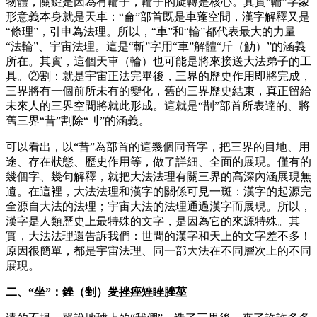
物體，關鍵是因為有輪子，輪子的旋轉是核心。其實“輪”字象
形意義本身就是天車：“侖”部首既是車蓬空間，漢字解釋又是
“條理”，引申為法理。所以，“車”和“輪”都代表最大的力量
“法輪”、宇宙法理。這是“斬”字用“車”解體“斤（觔）”的涵義
所在。其實，這個天車（輪）也可能是將來接送大法弟子的工
具。②割：就是宇宙正法完畢後，三界的歷史作用即將完成，
三界將有一個前所未有的變化，舊的三界歷史結束，真正留給
未來人的三界空間將就此形成。這就是“剒”部首所表達的、將
舊三界“昔”割除“刂”的涵義。
可以看出，以“昔”為部首的這幾個同音字，把三界的目地、用
途、存在狀態、歷史作用等，做了詳細、全面的展現。僅有的
幾個字、幾句解釋，就把大法法理有關三界的高深內涵展現無
遺。在這裡，大法法理和漢字的關係可見一斑：漢字的起源完
全源自大法的法理；宇宙大法的法理通過漢字而展現。所以，
漢字是人類歷史上最特殊的文字，是因為它的來源特殊。其
實，大法法理還告訴我們：世間的漢字和天上的文字差不多！
原因很簡單，都是宇宙法理、同一部大法在不同層次上的不同
展現。
二、“坐”：銼（剉）夎挫痤矬睉脞莝