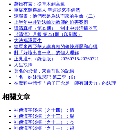
萬物有言：從草木到高遠
重症來襲遇高人 幸運從來不偶然
連環畫：他們都是為法而來的生命（二）
上半年中共對法輪功教師的迫害案例
講清真相（第35期）：制止中共活摘器官
《清流》月報 第251期（印刷版）
大法福澤眾生
給馬來西亞華人講真相的修煉經歷和心得
對「好壞出自一念」的個人理解
正見週刊（錄音版）：20260715-20260721
人生抉擇
莫名的恐懼，來自前世的記憶
「名」娃娃現形記 第二季（6）
在魔難中體悟「弟子正念足，師有回天力」的法理
相關文章
神傳漢字淺探（之十四）：情
神傳漢字淺探（之十三）：親
神傳漢字淺探（之十二）：今
神傳漢字淺探（之十一）：得