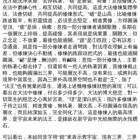
洗才能洗淨灰塵、去掉執著。“磋”是磨製、商量：意指修煉人
在法中磨練心性，相互切磋，共同提高。這是大法修煉集體學
法、法會切磋、共同提高的修煉形式。“嵯”是山高：比喻修煉
路途艱辛，有邪靈擋道，必須意志堅定，精進實修，方得圓滿
登頂。“瘥”是病，病癒：意指一部分修煉者過關艱難，長期在
一個層次上徘徊，提高緩慢，其表現就是病業重，關難大；但
正念足，不放棄，最後也能過關。“蹉”是①跌跤；②有誤差；
③通過。就是指一部分修煉者走過彎路，對法理在理解上有偏
差，但修煉決心不動搖，修煉的路跟頭把式的，最後也能過關
圓滿。“鹺”是鹽，醃治的，有鹹味：意指一部分修煉人，主要
的執著心都去掉了，但還留有一些人的執著因素，當修煉截止
時，也能夠圓滿出三界。可能層次不高，沒有果位，或將到高
境界中當眾生。因為三界外高境界空間也不都是“王”，除了
“法王”也有無量的眾生。通過上述幾種修煉狀態的展現，可以
看出在大法中修煉，付出多少得多少。大法的博大慈悲，對一
切眾生的慈悲之心寓於言表。“瑳”是潔白的玉：指許多修煉弟
子持之以恆、精進實修，無執著、層次高，不但圓滿在很高的
層次，而且純潔如玉，完全同化了法。這是修煉人的最高境
界，是宇宙未來的法王，是鑲嵌在新宇宙中光焰無際的永恆鑽
石。
可以看出，本組同音字用“錯”來表示舊宇宙、現有三界、三界