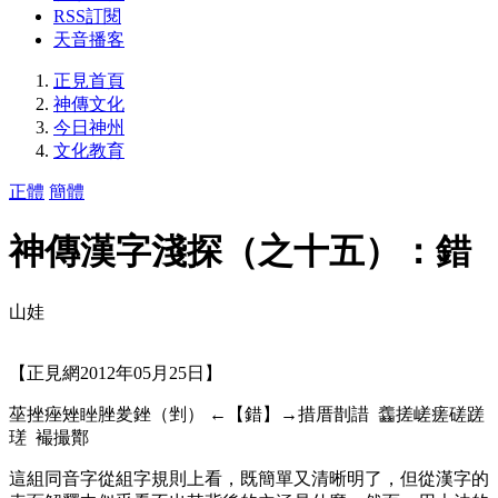
RSS訂閱
天音播客
正見首頁
神傳文化
今日神州
文化教育
正體
簡體
神傳漢字淺探（之十五）：錯
山娃
【正見網2012年05月25日】
莝挫痤矬睉脞夎銼（剉） ←【錯】→措厝剒諎 齹搓嵯瘥磋蹉
瑳 襊撮酇
這組同音字從組字規則上看，既簡單又清晰明了，但從漢字的