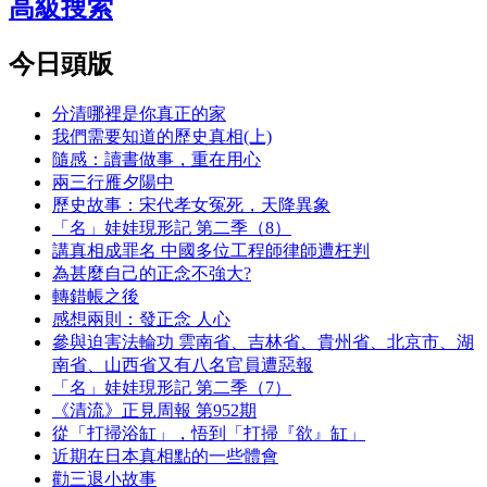
高級搜索
今日頭版
分清哪裡是你真正的家
我們需要知道的歷史真相(上)
隨感：讀書做事，重在用心
兩三行雁夕陽中
歷史故事：宋代孝女冤死，天降異象
「名」娃娃現形記 第二季（8）
講真相成罪名 中國多位工程師律師遭枉判
為甚麼自己的正念不強大?
轉錯帳之後
感想兩則：發正念 人心
參與迫害法輪功 雲南省、吉林省、貴州省、北京市、湖
南省、山西省又有八名官員遭惡報
「名」娃娃現形記 第二季（7）
《清流》正見周報 第952期
從「打掃浴缸」，悟到「打掃『欲』缸」
近期在日本真相點的一些體會
勸三退小故事