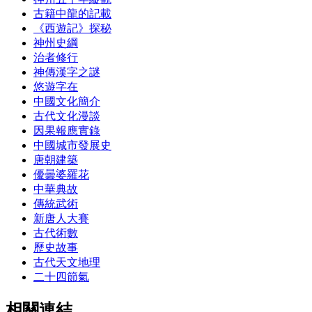
古籍中龍的記載
《西遊記》探秘
神州史綱
治者修行
神傳漢字之謎
悠遊字在
中國文化簡介
古代文化漫談
因果報應實錄
中國城市發展史
唐朝建築
優曇婆羅花
中華典故
傳統武術
新唐人大賽
古代術數
歷史故事
古代天文地理
二十四節氣
相關連結