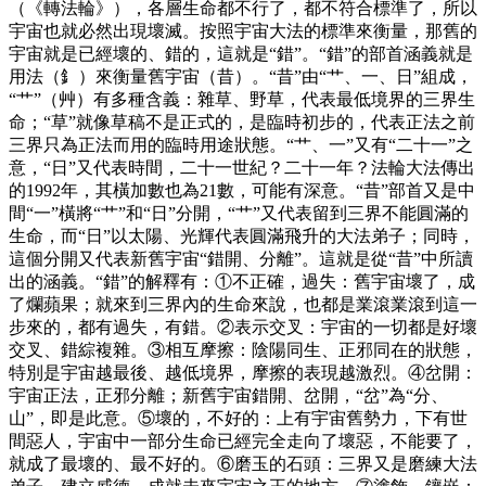
（《轉法輪》），各層生命都不行了，都不符合標準了，所以
宇宙也就必然出現壞滅。按照宇宙大法的標準來衡量，那舊的
宇宙就是已經壞的、錯的，這就是“錯”。“錯”的部首涵義就是
用法（釒）來衡量舊宇宙（昔）。“昔”由“艹、一、日”組成，
“艹”（艸）有多種含義：雜草、野草，代表最低境界的三界生
命；“草”就像草稿不是正式的，是臨時初步的，代表正法之前
三界只為正法而用的臨時用途狀態。“艹、一”又有“二十一”之
意，“日”又代表時間，二十一世紀？二十一年？法輪大法傳出
的1992年，其橫加數也為21數，可能有深意。“昔”部首又是中
間“一”橫將“艹”和“日”分開，“艹”又代表留到三界不能圓滿的
生命，而“日”以太陽、光輝代表圓滿飛升的大法弟子；同時，
這個分開又代表新舊宇宙“錯開、分離”。這就是從“昔”中所讀
出的涵義。“錯”的解釋有：①不正確，過失：舊宇宙壞了，成
了爛蘋果；就來到三界內的生命來說，也都是業滾業滾到這一
步來的，都有過失，有錯。②表示交叉：宇宙的一切都是好壞
交叉、錯綜複雜。③相互摩擦：陰陽同生、正邪同在的狀態，
特別是宇宙越最後、越低境界，摩擦的表現越激烈。④岔開：
宇宙正法，正邪分離；新舊宇宙錯開、岔開，“岔”為“分、
山”，即是此意。⑤壞的，不好的：上有宇宙舊勢力，下有世
間惡人，宇宙中一部分生命已經完全走向了壞惡，不能要了，
就成了最壞的、最不好的。⑥磨玉的石頭：三界又是磨練大法