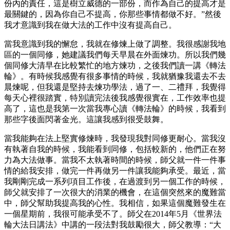
份內的責任，這是樹立威德的一部份，而作為自己的提高才是
最關鍵的，因為你自己不提高，你那些事情都做不好。”然後
我才意識到我在做大法的工作中沒有提高自己。
當我意識到我的懈怠，我就在修煉上做了調整。我很感謝我地
區的一個同修，她建議我們每天早晨在外面煉功。所以我們幾
個同修大清早在比較繁忙的地方煉功，之後我們讀一講《轉法
輪》。有時候我感覺有很多事情的時候，我就猶豫我還去不去
晨煉呢，但我還是堅持去煉功學法，過了一、二禮拜，我覺得
每天心裡很踏實，特別讀完法後我感覺很實在，工作效率也提
高了，這也是我第一次當我專心讀《轉法輪》的時候，我看到
那些字後面閃著金光。這讓我感到很受鼓舞。
當我能夠在法上堅實修煉時，我發現我對同修更耐心。當我沒
有執著自我的時候，我能看到同修，包括較新的，他們正在努
力為大法做事。當我不太執著時間的時候，師父就一件一件事
情的給我安排，做完一件再做另一件讓我能夠承受。最近，當
我剛剛完成一系列項​​目工作後，在過渡到另一個工作的時候，
師父就安排了一次很大的消業的機會，在這個突然來的魔難當
中，師父幫助我提高我的心性。我相信，如果這個魔難發生在
一個星期前，我很可能承受不了。師父在2014年5月《世界法
輪大法日講法》中講的一段法對我鼓勵很大，師父教導：“大