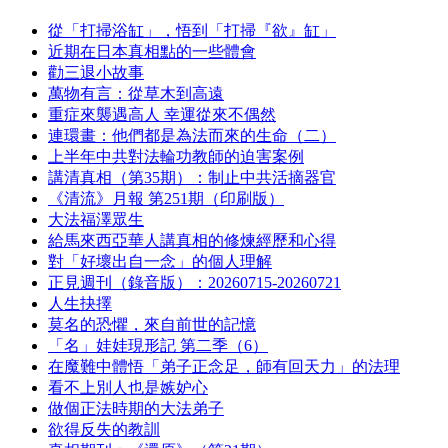
從「打掃浴缸」，悟到「打掃『欲』缸」
近期在日本真相點的一些體會
勸三退小故事
萬物有言：從草木到高遠
重症來襲遇高人 幸運從來不偶然
連環畫：他們都是為法而來的生命（二）
上半年中共對法輪功教師的迫害案例
講清真相（第35期）：制止中共活摘器官
《清流》月報 第251期（印刷版）
大法福澤眾生
給馬來西亞華人講真相的修煉經歷和心得
對「好壞出自一念」的個人理解
正見週刊（錄音版）：20260715-20260721
人生抉擇
莫名的恐懼，來自前世的記憶
「名」娃娃現形記 第二季（6）
在魔難中體悟「弟子正念足，師有回天力」的法理
看不上別人也是嫉妒心
做個正法時期的大法弟子
欲得反失的教訓