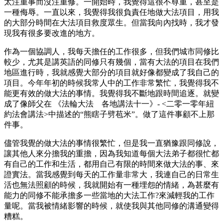
太注重事而沒注重修。一開始時，我覺得這很不尊重，甚至是
一種侮辱。一直以來，我覺得我很負責任地做大法項目，用我
的大部分時間在大法項目救度眾生。但當我向內找時，我才發
現我有很多要改進的地方。
作為一個協調人，我每天擔任的工作很多，但我們城市同修比
較少，尤其是講英語的同修只有幾個，當有大法的項目在我們
地區進行時，我就感覺大部分的項目就好像都變成了我自己的
項目。今年年初的時候我常人中的工作非常繁忙，我覺得我不
能更有效的做大法的事情。我覺得我不斷地跟時間追逐。就變
成了像師父在 《法輪大法 各地講法十一》- <二零一零年紐
約法會講法>中描述的“熊瞎子劈苞米”。做了這件事顧不上那
件事。
儘管我覺的做大法的事情很繁忙，但是我一直猶豫跟同修說，
讓其他人來分擔我的重擔，因為我知道每個大法弟子都很忙都
有自己的工作和生活，都用自己有限的時間來做大法的事、來
證實法。當我感覺到每天的工作量非常大，我連自己的日常生
活也無法照顧的時候，我就開始有一種埋怨的情緒，為甚麼有
能力的同修不能承擔多一些當地的大法工作?來減輕我的工作
量呢。當我被情緒影響的時候，就使我與其他同修的溝通變得
糟糕。