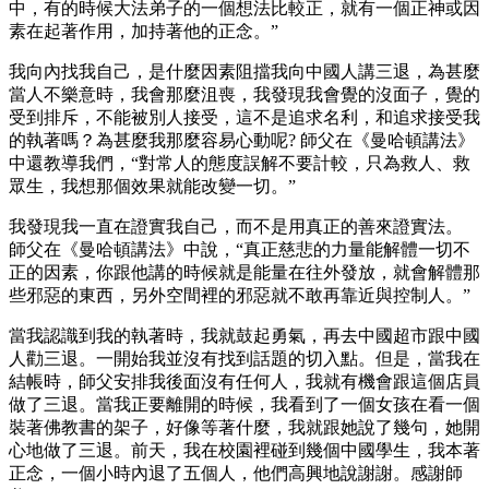
中，有的時候大法弟子的一個想法比較正，就有一個正神或因
素在起著作用，加持著他的正念。”
我向內找我自己，是什麼因素阻擋我向中國人講三退，為甚麼
當人不樂意時，我會那麼沮喪，我發現我會覺的沒面子，覺的
受到排斥，不能被別人接受，這不是追求名利，和追求接受我
的執著嗎？為甚麼我那麼容易心動呢? 師父在《曼哈頓講法》
中還教導我們，“對常人的態度誤解不要計較，只為救人、救
眾生，我想那個效果就能改變一切。”
我發現我一直在證實我自己，而不是用真正的善來證實法。
師父在《曼哈頓講法》中說，“真正慈悲的力量能解體一切不
正的因素，你跟他講的時候就是能量在往外發放，就會解體那
些邪惡的東西，另外空間裡的邪惡就不敢再靠近與控制人。”
當我認識到我的執著時，我就鼓起勇氣，再去中國超市跟中國
人勸三退。一開始我並沒有找到話題的切入點。但是，當我在
結帳時，師父安排我後面沒有任何人，我就有機會跟這個店員
做了三退。當我正要離開的時候，我看到了一個女孩在看一個
裝著佛教書的架子，好像等著什麼，我就跟她說了幾句，她開
心地做了三退。前天，我在校園裡碰到幾個中國學生，我本著
正念，一個小時內退了五個人，他們高興地說謝謝。感謝師