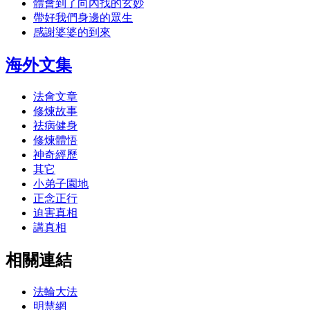
體會到了向內找的玄妙
帶好我們身邊的眾生
感謝婆婆的到來
海外文集
法會文章
修煉故事
祛病健身
修煉體悟
神奇經歷
其它
小弟子園地
正念正行
迫害真相
講真相
相關連結
法輪大法
明慧網