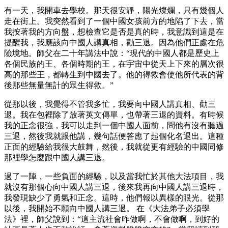
有一天，我開車去學校。那天很安靜，陽光燦爛，只有幾個人
走在街上。我突然看到了一個中國女孩前方的地陷了下去，當
我按著我的方向盤，想檢查它是否是真的時，我意識到這是在
提醒我，我應該向中國人講真相，勸三退。因為他們正處在危
險境地。師父在二十年講法中說：“現代的中國人都是歷史上
各個民族的王、各個時期的王，在宇宙中從天上下來的層次很
高的那些王，都轉生到中國去了。他的得救會使他所代表的背
後那些無量無計的眾生得救。”
從那以後，我覺得不管我多忙，我要向中國人講真相、勸三
退。我在包裡除了放著英文傳單，也帶著三退的資料。有時候
我的正念很強，我可以走到一個中國人面前，問他有沒有聽過
三退，然後我就跟他講，幾句話便答應了起個化名退出。這種
正面的經驗給我很大鼓舞，然後，我就從更有經驗的中國同修
那裡學怎麼跟中國人講三退。
過了一陣，一些負面的經驗，以及當我忙於其他大法項目，我
就沒有那個心向中國人講三退，後來我再向中國人講三退時，
我發現缺少了勇氣和正念。這時，他們報以異樣的眼光。從那
以後，我開始不願向中國人講三退。 在《大法弟子必須學
法》裡，師父說到：“這主流社會咋做啊，不會做啊，到好的