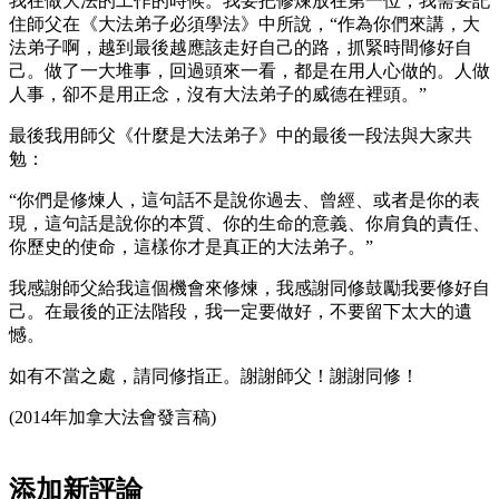
我在做大法的工作的時候。我要把修煉放在第一位，我需要記
住師父在《大法弟子必須學法》中所說，“作為你們來講，大
法弟子啊，越到最後越應該走好自己的路，抓緊時間修好自
己。做了一大堆事，回過頭來一看，都是在用人心做的。人做
人事，卻不是用正念，沒有大法弟子的威德在裡頭。”
最後我用師父《什麼是大法弟子》中的最後一段法與大家共
勉：
“你們是修煉人，這句話不是說你過去、曾經、或者是你的表
現，這句話是說你的本質、你的生命的意義、你肩負的責任、
你歷史的使命，這樣你才是真正的大法弟子。”
我感謝師父給我這個機會來修煉，我感謝同修鼓勵我要修好自
己。在最後的正法階段，我一定要做好，不要留下太大的遺
憾。
如有不當之處，請同修指正。謝謝師父！謝謝同修！
(2014年加拿大法會發言稿)
添加新評論