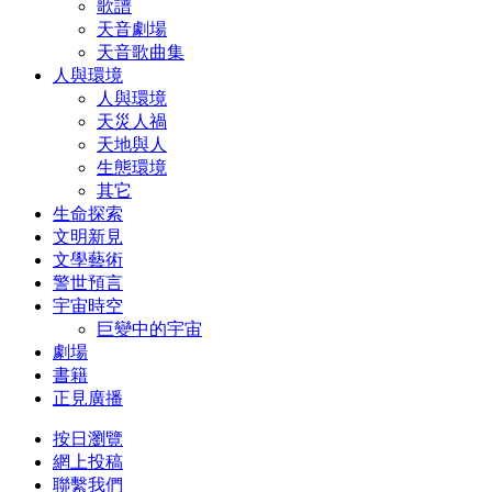
歌譜
天音劇場
天音歌曲集
人與環境
人與環境
天災人禍
天地與人
生態環境
其它
生命探索
文明新見
文學藝術
警世預言
宇宙時空
巨變中的宇宙
劇場
書籍
正見廣播
按日瀏覽
網上投稿
聯繫我們