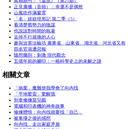
真相期刊：《還原》（第21期）
正見廣播（音頻）：幸運不是偶然
山風吹作滿窗雲
「名」娃娃現形記 第二季（5）
看清楚舊勢力的陰謀
也說說對時間的執著
去掉不行就換的人心
參與迫害法輪功 廣東省、山東省、湖北省、河北省又有
四名官員遭惡報
隨想幾則：刺激 現代觀念
五億年前的腳印：一樁科學史上的未解之謎
相關文章
「病業」魔難使我學會了向內找
「平地驚雷」驚醒我
別拿修煉當兒戲
電腦和印表機的神奇故事
修煉體悟：向內找就要找「自己」
被車撞之後的感想
向內找，走出家庭矛盾