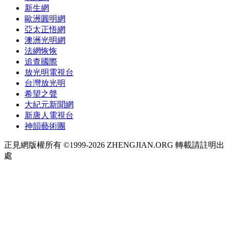
新生網
歐洲圓明網
亞太正悟網
澳洲光明網
法網恢恢
追查國際
放光明電視台
台灣放光明
希望之聲
大紀元新聞網
新唐人電視台
神韻藝術團
正見網版權所有 ©1999-2026 ZHENGJIAN.ORG 轉載請註明出
處