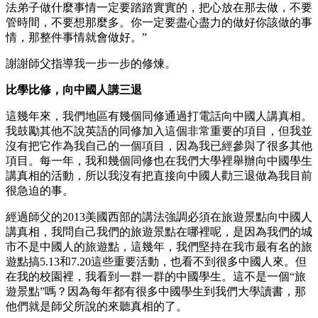
法弟子做什麼事情一定要踏踏實實的，把心放在那去做，不要
管時間，不要想那麼多。你一定要盡心盡力的做好你該做的事
情，那整件事情就會做好。”
謝謝師父指導我一步一步的修煉。
比學比修，向中國人講三退
這幾年來，我們地區有幾個同修通過打電話向中國人講真相。
我鼓勵其他不說英語的同修加入這個非常重要的項目，但我並
沒有把它作為我自己的一個項目，因為我已經參與了很多其他
項目。每一年，我和幾個同修也在我們大學裡舉辦向中國學生
講真相的活動，所以我沒有把直接向中國人勸三退做為我目前
很急迫的事。
經過師父的2013美國西部的講法強調必須在旅遊景點向中國人
講真相，我問自己我們的旅遊景點在哪裡呢，是因為我們的城
市不是中國人的旅遊點，這幾年，我們堅持在我市最有名的旅
遊點搞5.13和7.20這些重要活動，也看不到很多中國人來。但
在我的校園裡，我看到一群一群的中國學生。這不是一個“旅
遊景點”嗎？因為每年都有很多中國學生到我們大學讀書，那
他們就是師父所說的來聽真相的了。