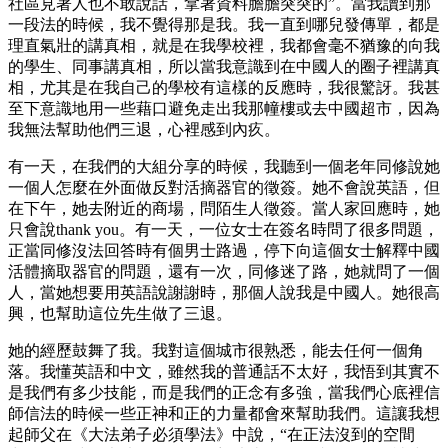
社區見著人也不敢說話，拿著資料膽膽突突的”。當我讀到那
一段法的時候，我不覺得那是我。我一直到哪兒發傳單，都是
理直氣壯的講真相，就是在我學校裡，我都會毫不猶豫的向我
的學生、同事講真相，所以當我意識到在中國人的圈子裡講真
相，尤其是在我自己的學校有這樣的反應時，我很驚訝。我甚
至下意識地用一些藉口避免走出我那幢樓或去中國超市，因為
我無法幫助他們三退，心裡感到內疚。
有一天，在我們的大組分享的時候，我聽到一個老年同修說她
一個人怎麼在外面做反對活摘器官的徵簽。她不會說英語，但
在下午，她去附近的商場，問陌生人徵簽。當人家回應時，她
只會說thank you。有一天，一位女士在簽名時問了很多問題，
正當同修沒法回答時有個男士路過，停下向這個女士解釋中國
活體摘取器官的問題，還有一次，同修迷了路，她就問了一個
人，當她想要用英語說謝謝時，那個人說我是中國人。她很高
興，也幫助這位先生做了三退。
她的經歷鼓舞了我。我對這個城市很熟悉，能去任何一個角
落。我懂英語和中文，雖然我的普通話不太好，我悟到其實不
是我們有多少技能，而是我們的正念有多強，當我們心底裡信
師信法的時候一些正神和正的力量都會來幫助我們。這讓我想
起師父在《大法弟子必須學法》中說，“在正法沒到的空間