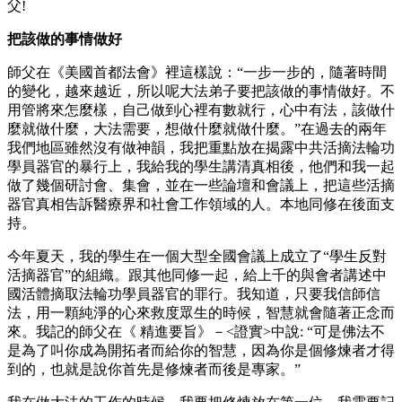
父!
把該做的事情做好
師父在《美國首都法會》裡這樣說：“一步一步的，隨著時間
的變化，越來越近，所以呢大法弟子要把該做的事情做好。不
用管將來怎麼樣，自己做到心裡有數就行，心中有法，該做什
麼就做什麼，大法需要，想做什麼就做什麼。”在過去的兩年
我們地區雖然沒有做神韻，我把重點放在揭露中共活摘法輪功
學員器官的暴行上，我給我的學生講清真相後，他們和我一起
做了幾個研討會、集會，並在一些論壇和會議上，把這些活摘
器官真相告訴醫療界和社會工作領域的人。本地同修在後面支
持。
今年夏天，我的學生在一個大型全國會議上成立了“學生反對
活摘器官”的組織。跟其他同修一起，給上千的與會者講述中
國活體摘取法輪功學員器官的罪行。我知道，只要我信師信
法，用一顆純淨的心來救度眾生的時候，智慧就會隨著正念而
來。我記的師父在《 精進要旨》－<證實>中說: “可是佛法不
是為了叫你成為開拓者而給你的智慧，因為你是個修煉者才得
到的，也就是說你首先是修煉者而後是專家。”