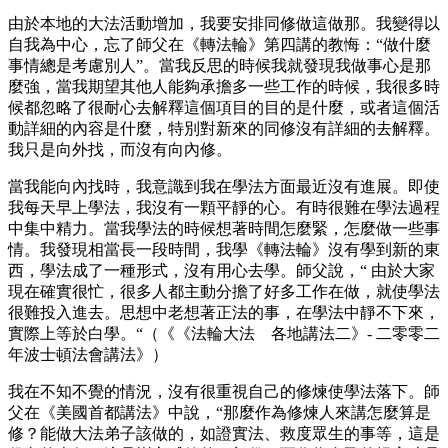
由於本地的大法活動增加，我要安排同修做這做那。我變得以
自我為中心，忘了師父在《轉法輪》第四講的教悔：“做什麼
事情總是考慮別人”。當我反思的時候我就發現我做事心是那
麼強，當我期望其他人能夠承擔多一些工作的時候，我很多時
候都忽略了很耐心去解釋這個項目的目的是什麼，或者這個活
動詳細的內容是什麼，特別對新來的同修沒有詳細的去解釋。
我只是向外找，而沒有向內修。
當我能向內找時，我意識到我在學法方面最近沒有進展。即使
我每天早上學法，我沒有一顆平靜的心。有時很難在學法過程
中集中精力。當我學法的時候想著時間怎麼緊，怎麼做一些事
情。我發現相當長一段時間，我學《轉法輪》沒有學到新的東
西，學法成了一種形式，沒有用心去學。師父說，“ 由於大家
現在確實很忙，很多人都主動分擔了好多工作在做，就使學法
很難投入進去。思想中老想著正法的事，在學法中靜不下來，
實際上等於白學。“（《《法輪大法 各地講法二》- 二零零二
年波士頓法會講法》）
我在不知不覺的情況，沒有很重視自己的修煉使學法落下。師
父在《美國首都講法》中說，“那麼作為修煉人來講怎麼算是
修？能做大法弟子該做的，如證實法、救度眾生的事等，這是