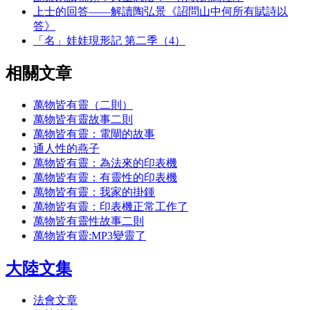
上士的回答——解讀陶弘景《詔問山中何所有賦詩以
答》
「名」娃娃現形記 第二季（4）
相關文章
萬物皆有靈（二則）
萬物皆有靈故事二則
萬物皆有靈：電閘的故事
通人性的燕子
萬物皆有靈：為法來的印表機
萬物皆有靈：有靈性的印表機
萬物皆有靈：我家的掛鍾
萬物皆有靈：印表機正常工作了
萬物皆有靈性故事二則
萬物皆有靈:MP3變靈了
大陸文集
法會文章