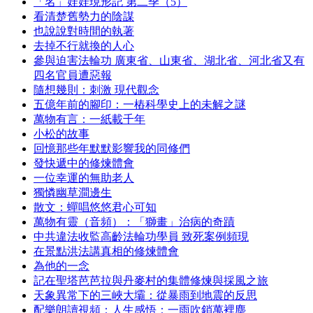
「名」娃娃現形記 第二季（5）
看清楚舊勢力的陰謀
也說說對時間的執著
去掉不行就換的人心
參與迫害法輪功 廣東省、山東省、湖北省、河北省又有
四名官員遭惡報
隨想幾則：刺激 現代觀念
五億年前的腳印：一樁科學史上的未解之謎
萬物有言：一紙載千年
小松的故事
回憶那些年默默影響我的同修們
發快遞中的修煉體會
一位幸運的無助老人
獨憐幽草澗邊生
散文：蟬唱悠悠君心可知
萬物有靈（音頻）：「獅畫」治病的奇蹟
中共違法收監高齡法輪功學員 致死案例頻現
在景點洪法講真相的修煉體會
為他的一念
記在聖塔芭芭拉與丹麥村的集體修煉與採風之旅
天象異常下的三峽大壩：從暴雨到地震的反思
配樂朗讀視頻：人生感悟：一雨吹銷萬裡塵