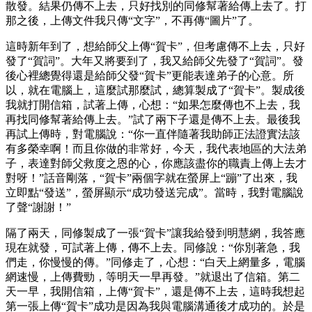
散發。結果仍傳不上去，只好找別的同修幫著給傳上去了。打
那之後，上傳文件我只傳“文字”，不再傳“圖片”了。
這時新年到了，想給師父上傳“賀卡”，但考慮傳不上去，只好
發了“賀詞”。大年又將要到了，我又給師父先發了“賀詞”。發
後心裡總覺得還是給師父發“賀卡”更能表達弟子的心意。所
以，就在電腦上，這麼試那麼試，總算製成了“賀卡”。製成後
我就打開信箱，試著上傳，心想：“如果怎麼傳也不上去，我
再找同修幫著給傳上去。”試了兩下子還是傳不上去。最後我
再試上傳時，對電腦說：“你一直伴隨著我助師正法證實法該
有多榮幸啊！而且你做的非常好，今天，我代表地區的大法弟
子，表達對師父救度之恩的心，你應該盡你的職責上傳上去才
對呀！”話音剛落，“賀卡”兩個字就在螢屏上“蹦”了出來，我
立即點“發送”，螢屏顯示“成功發送完成”。當時，我對電腦說
了聲“謝謝！”
隔了兩天，同修製成了一張“賀卡”讓我給發到明慧網，我答應
現在就發，可試著上傳，傳不上去。同修說：“你別著急，我
們走，你慢慢的傳。”同修走了，心想：“白天上網量多，電腦
網速慢，上傳費勁，等明天一早再發。”就退出了信箱。第二
天一早，我開信箱，上傳“賀卡”，還是傳不上去，這時我想起
第一張上傳“賀卡”成功是因為我與電腦溝通後才成功的。於是