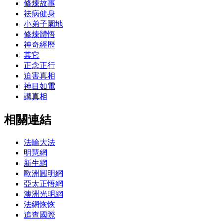
修煉故事
祛病健身
小弟子園地
修煉體悟
神奇經歷
其它
正念正行
迫害真相
神目如電
講真相
相關連結
法輪大法
明慧網
新生網
歐洲圓明網
亞太正悟網
澳洲光明網
法網恢恢
追查國際