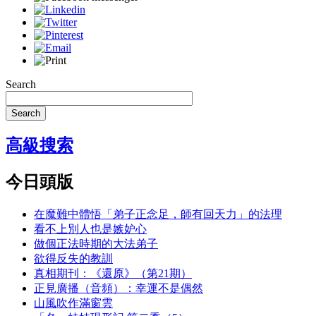
Search
Search
高級搜索
今日頭版
在魔難中體悟「弟子正念足，師有回天力」的法理
看不上別人也是嫉妒心
做個正法時期的大法弟子
欲得反失的教訓
真相期刊：《還原》（第21期）
正見廣播（音頻）：幸運不是偶然
山風吹作滿窗雲