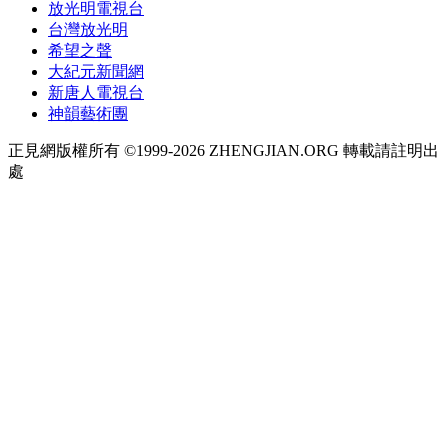
放光明電視台
台灣放光明
希望之聲
大紀元新聞網
新唐人電視台
神韻藝術團
正見網版權所有 ©1999-2026 ZHENGJIAN.ORG 轉載請註明出
處