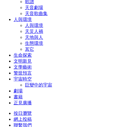
歌譜
天音劇場
天音歌曲集
人與環境
人與環境
天災人禍
天地與人
生態環境
其它
生命探索
文明新見
文學藝術
警世預言
宇宙時空
巨變中的宇宙
劇場
書籍
正見廣播
按日瀏覽
網上投稿
聯繫我們