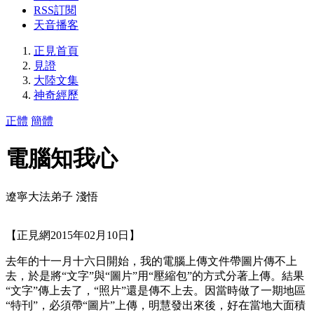
RSS訂閱
天音播客
正見首頁
見證
大陸文集
神奇經歷
正體
簡體
電腦知我心
遼寧大法弟子 淺悟
【正見網2015年02月10日】
去年的十一月十六日開始，我的電腦上傳文件帶圖片傳不上
去，於是將“文字”與“圖片”用“壓縮包”的方式分著上傳。結果
“文字”傳上去了，“照片”還是傳不上去。因當時做了一期地區
“特刊”，必須帶“圖片”上傳，明慧發出來後，好在當地大面積