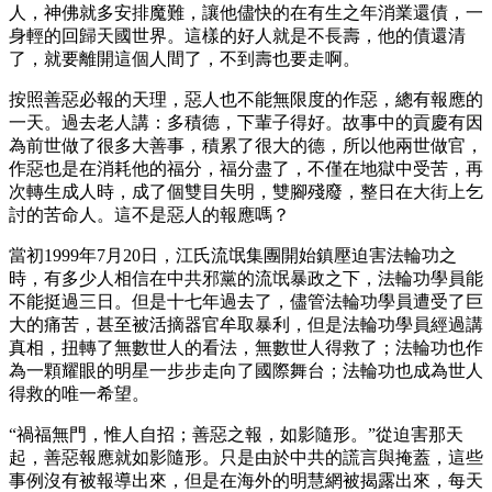
人，神佛就多安排魔難，讓他儘快的在有生之年消業還債，一
身輕的回歸天國世界。這樣的好人就是不長壽，他的債還清
了，就要離開這個人間了，不到壽也要走啊。
按照善惡必報的天理，惡人也不能無限度的作惡，總有報應的
一天。過去老人講：多積德，下輩子得好。故事中的貢慶有因
為前世做了很多大善事，積累了很大的德，所以他兩世做官，
作惡也是在消耗他的福分，福分盡了，不僅在地獄中受苦，再
次轉生成人時，成了個雙目失明，雙腳殘廢，整日在大街上乞
討的苦命人。這不是惡人的報應嗎？
當初1999年7月20日，江氏流氓集團開始鎮壓迫害法輪功之
時，有多少人相信在中共邪黨的流氓暴政之下，法輪功學員能
不能挺過三日。但是十七年過去了，儘管法輪功學員遭受了巨
大的痛苦，甚至被活摘器官牟取暴利，但是法輪功學員經過講
真相，扭轉了無數世人的看法，無數世人得救了；法輪功也作
為一顆耀眼的明星一步步走向了國際舞台；法輪功也成為世人
得救的唯一希望。
“禍福無門，惟人自招；善惡之報，如影隨形。”從迫害那天
起，善惡報應就如影隨形。只是由於中共的謊言與掩蓋，這些
事例沒有被報導出來，但是在海外的明慧網被揭露出來，每天