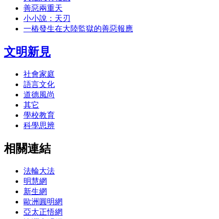
善惡兩重天
小小說：天刃
一樁發生在大陸監獄的善惡報應
文明新見
社會家庭
語言文化
道德風尚
其它
學校教育
科學思辨
相關連結
法輪大法
明慧網
新生網
歐洲圓明網
亞太正悟網