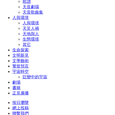
歌譜
天音劇場
天音歌曲集
人與環境
人與環境
天災人禍
天地與人
生態環境
其它
生命探索
文明新見
文學藝術
警世預言
宇宙時空
巨變中的宇宙
劇場
書籍
正見廣播
按日瀏覽
網上投稿
聯繫我們