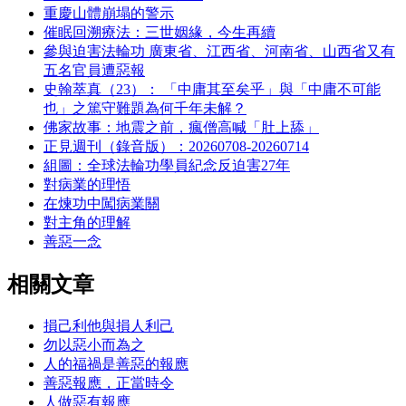
重慶山體崩塌的警示
催眠回溯療法：三世姻緣，今生再續
參與迫害法輪功 廣東省、江西省、河南省、山西省又有
五名官員遭惡報
史翰萃真（23）： 「中庸其至矣乎」與「中庸不可能
也」之篤守難題為何千年未解？
佛家故事：地震之前，瘋僧高喊「肚上舔」
正見週刊（錄音版）：20260708-20260714
組圖：全球法輪功學員紀念反迫害27年
對病業的理悟
在煉功中闖病業關
對主角的理解
善惡一念
相關文章
損己利他與損人利己
勿以惡小而為之
人的福禍是善惡的報應
善惡報應，正當時令
人做惡有報應