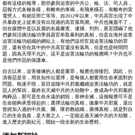
都有這樣的報導，那些參與迫害的中共公、檢、法、司人員，
惡報方式各種各樣，有離奇的車禍，有飛來橫石，有離奇的雷
電劈人，有絕症而亡等等。自2012年以來，中共高官出現了中
共暴政史上從來沒有出現過的高官落馬潮。中共也掩蓋不了，
但在媒體中是以反腐的名義審查、逮捕、判刑，甚至隱瞞了他
們參與活摘法輪功學員器官牟取暴利的真相，但是在海外追查
迫害法輪功組織的網站上，有他們這些官員迫害法輪功的罪
證，還有些在其中的中共高官還沒有落馬，但是也是時間問
題，因為天理不允許。這不是迫害法輪功的報應嗎？中共也不
是他們作惡的保護傘。
自古以來，迫害修煉的人都是重罪，報應也很慘烈。因此，分
清善惡是非，用良知作出選擇，是每個人都要用生命來面對的
問題。執迷不悟，盲目追隨中共邪黨繼續迫害法輪功的，就是
惡人的幫凶，最終在天滅中共的大劫難中，會成為中共邪黨的
殉葬品，那可是生命永遠的銷毀，形神全滅，這個報應可不是
生命能夠承受得起的；選擇法輪功真相，拋棄中共邪黨，退出
曾經加入過的中共黨、團、隊邪教組織，廣傳真相，就是對自
己的生命負責，是大善之人，一定能走過天滅中共的大劫難，
進入歷史的新紀元，開始一段全新的生命歷程。