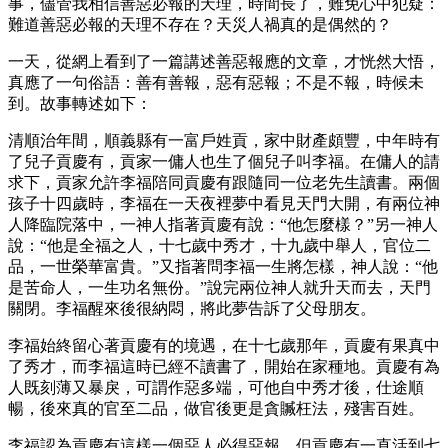
事，儘管我相信善惡必報的天理，時間長了，難免心中犯疑：
難道善惡必報的天理不存在？天災人禍真的是偶然的？
一天，從網上看到了一篇講述善惡報應的文章，才恍然大悟，
真應了一句俗語：善有善報，惡有惡報；不是不報，時候未
到。故事轉述如下：
清順治年間，順義縣有一富戶姓貢，家中財產頗豐，中年時有
了兒子貢慶有，貢家一傭人也生了個兒子叫李福。在傭人的請
求下，貢家允許李福陪同貢慶有跟隨同一位老先生讀書。兩個
孩子十四歲時，李福在一天夜裡夢中看見天門大開，有兩位神
人降臨院落中，一神人指著貢慶有說：“他怎麼樣？”另一神人
說：“他是全福之人，十七歲中秀才，十九歲中舉人，官位二
品，一世榮華富貴。”又指著問李福一生將怎樣，神人說：“他
是苦命人，一生功名無份。”說完兩位神人就升天而去，天門
關閉。李福醒來後很納悶，將此夢告訴了父母朋友。
李福始終留心著貢慶有的境遇，在十七歲那年，貢慶有果真中
了秀才，而李福這時已經不讀書了，開始在家種地。貢慶有為
人既刻薄又暴戾，可謂作惡多端，可他自中秀才後，仕途順
暢，後來真的官至二品，做官後更是貪贓枉法，殘害百姓。
李福認為貢慶有這樣一個惡人必得惡報，但貢慶有一直活到七