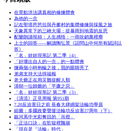
在景點洪法講真相的修煉體會
為他的一念
記在聖塔芭芭拉與丹麥村的集體修煉與採風之旅
天象異常下的三峽大壩：從暴雨到地震的反思
配樂朗讀視頻：人生感悟：一雨吹銷萬裡塵
上士的回答——解讀陶弘景《詔問山中何所有賦詩以
答》
「名」娃娃現形記 第二季（4）
「好壞出自人的一念」的一點體會
煉兩個小時抱輪之後，我的眼睛亮了
弟弟支持大法得福報
老天爺正在用災難提醒人類
清朝一位師爺的「平庸之惡」
「名」娃娃現形記 第二季（3）
《清流》正見周報 第951期
7.20反迫害日之前 長春大肆綁架法輪功學員
組圖：多國政要聲援法輪功反迫害27周年（下）
銀河系中光彩奪目的「吊燈」
「正法口訣」在監獄裡飄揚
「現在是『法輪』時代」