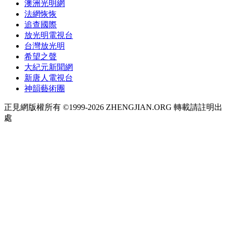
澳洲光明網
法網恢恢
追查國際
放光明電視台
台灣放光明
希望之聲
大紀元新聞網
新唐人電視台
神韻藝術團
正見網版權所有 ©1999-2026 ZHENGJIAN.ORG 轉載請註明出
處