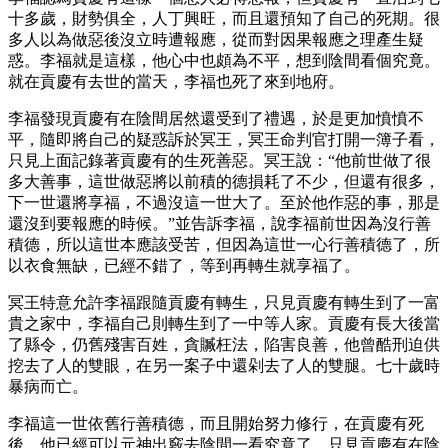
十多歲，財勢俱全，人丁興旺，而且還預知了自己的死期。很
多人以為做惡後沒立時遭報應，從而對因果報應之理產生疑
惑。李福就是這樣，他心中也頗為不平，想到陰間看個究竟。
就在貢慶有去世的當天，李福也死了來到地府。
李福發現貢慶有在陰間居然還受到了禮遇，於是更加憤憤不
平，隨即將自己的疑惑訴於冥王，冥王命判官打開一簿子看，
只見上面記錄著貢慶有的生死善惡。冥王說：“他前世做了很
多大善事，這世做惡將以前積的德損耗了不少，但還有很多，
下一世還將享福，不過沒這一世大了。至於他作惡的事，那是
還沒到要報應的時候。”並告訴李福，說李福前世因為沒行善
積德，所以這世本應該受苦，但因為這世一心行善積德了，所
以衣食無缺，已經不錯了，等到再轉生就享福了。
冥王特意允許李福跟隨貢慶有轉生，只見貢慶有轉生到了一富
貴之家中，李福自己則轉生到了一中等人家。貢慶有長大後當
了縣令，仍舊殘害百姓，貪贓枉法，陷害良善，他曾酷刑迫供
挖去了人的雙眼，在另一案子中還剁去了人的雙腿。七十歲時
暴病而亡。
李福這一世依舊行善積德，而且開始努力修行，在貢慶有死
後，他已經可以元神出竅去陰間一看究竟了。只見貢慶有在陰