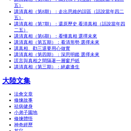
五）
講清真相（第8期）：走出思維的誤區（話說當年四二
五）
講清真相（第7期）：還原歷史 看清真相（話說當年四
二五）
講清真相（第6期）：看懂真相 選擇未來
講清真相（第五期）：看清形勢 選擇未來
講真相、勸三退要用心做實
講清真相（第四期）：深思明鑑 選擇未來
謊言與真相之間隔著一層窗戶紙
講清真相（第三期）：絕處逢生
大陸文集
法會文章
修煉故事
祛病健身
小弟子園地
修煉體悟
神奇經歷
其它