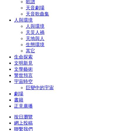
歌譜
天音劇場
天音歌曲集
人與環境
人與環境
天災人禍
天地與人
生態環境
其它
生命探索
文明新見
文學藝術
警世預言
宇宙時空
巨變中的宇宙
劇場
書籍
正見廣播
按日瀏覽
網上投稿
聯繫我們