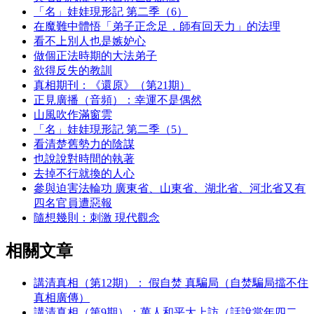
「名」娃娃現形記 第二季（6）
在魔難中體悟「弟子正念足，師有回天力」的法理
看不上別人也是嫉妒心
做個正法時期的大法弟子
欲得反失的教訓
真相期刊：《還原》（第21期）
正見廣播（音頻）：幸運不是偶然
山風吹作滿窗雲
「名」娃娃現形記 第二季（5）
看清楚舊勢力的陰謀
也說說對時間的執著
去掉不行就換的人心
參與迫害法輪功 廣東省、山東省、湖北省、河北省又有
四名官員遭惡報
隨想幾則：刺激 現代觀念
相關文章
講清真相（第12期）： 假自焚 真騙局（自焚騙局擋不住
真相廣傳）
講清真相（第9期）：萬人和平大上訪（話說當年四二