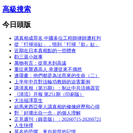
高級搜索
今日頭版
講真相成罪名 中國多位工程師律師遭枉判
從「打掃浴缸」，悟到「打掃『欲』缸」
近期在日本真相點的一些體會
勸三退小故事
萬物有言：從草木到高遠
重症來襲遇高人 幸運從來不偶然
連環畫：他們都是為法而來的生命（二）
上半年中共對法輪功教師的迫害案例
講清真相（第35期）：制止中共活摘器官
《清流》月報 第251期（印刷版）
大法福澤眾生
給馬來西亞華人講真相的修煉經歷和心得
對「好壞出自一念」的個人理解
正見週刊（錄音版）：20260715-20260721
人生抉擇
莫名的恐懼，來自前世的記憶