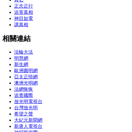
正念正行
迫害真相
神目如電
講真相
相關連結
法輪大法
明慧網
新生網
歐洲圓明網
亞太正悟網
澳洲光明網
法網恢恢
追查國際
放光明電視台
台灣放光明
希望之聲
大紀元新聞網
新唐人電視台