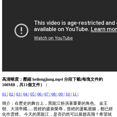
高清晰度：壓縮 heilongjiang.mp4 分段下載(每塊文件約
100MB，共11個文件）：
01
|
02
|
03
|
04
|
05
|
06
|
07
|
08
|
09
|
10
|
11
|
簡介：在歷史的舞台上，黑龍江扮演著重要的角色。 金王
朝、大清帝國......曾經的盛衰榮辱，曾經的盪氣迴腸，都已經
化作雲煙。 今天的黑龍江，是否仍然可以展翅高飛？希望就