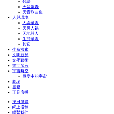
歌譜
天音劇場
天音歌曲集
人與環境
人與環境
天災人禍
天地與人
生態環境
其它
生命探索
文明新見
文學藝術
警世預言
宇宙時空
巨變中的宇宙
劇場
書籍
正見廣播
按日瀏覽
網上投稿
聯繫我們