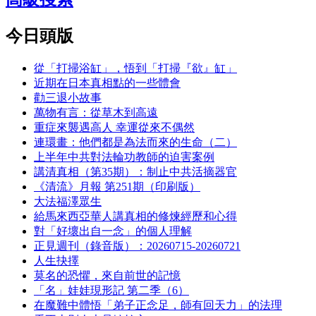
今日頭版
從「打掃浴缸」，悟到「打掃『欲』缸」
近期在日本真相點的一些體會
勸三退小故事
萬物有言：從草木到高遠
重症來襲遇高人 幸運從來不偶然
連環畫：他們都是為法而來的生命（二）
上半年中共對法輪功教師的迫害案例
講清真相（第35期）：制止中共活摘器官
《清流》月報 第251期（印刷版）
大法福澤眾生
給馬來西亞華人講真相的修煉經歷和心得
對「好壞出自一念」的個人理解
正見週刊（錄音版）：20260715-20260721
人生抉擇
莫名的恐懼，來自前世的記憶
「名」娃娃現形記 第二季（6）
在魔難中體悟「弟子正念足，師有回天力」的法理