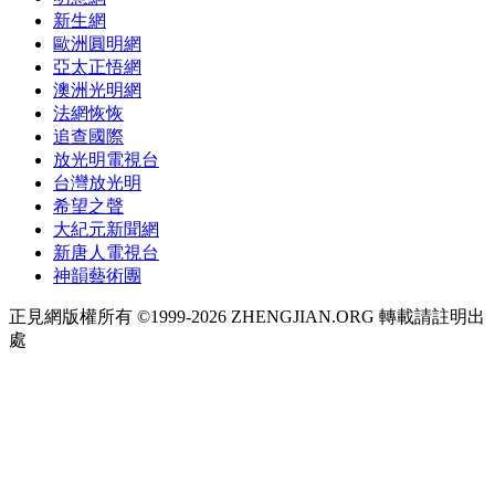
新生網
歐洲圓明網
亞太正悟網
澳洲光明網
法網恢恢
追查國際
放光明電視台
台灣放光明
希望之聲
大紀元新聞網
新唐人電視台
神韻藝術團
正見網版權所有 ©1999-2026 ZHENGJIAN.ORG 轉載請註明出
處