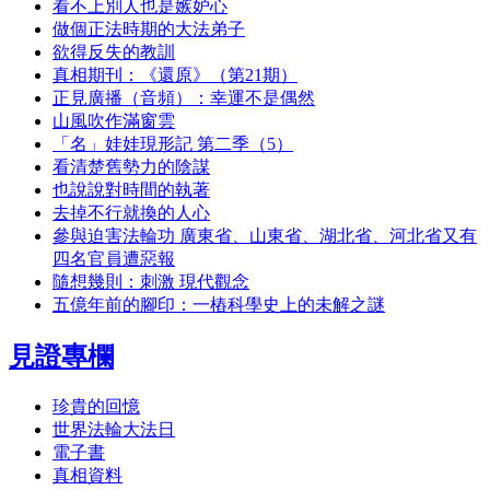
看不上別人也是嫉妒心
做個正法時期的大法弟子
欲得反失的教訓
真相期刊：《還原》（第21期）
正見廣播（音頻）：幸運不是偶然
山風吹作滿窗雲
「名」娃娃現形記 第二季（5）
看清楚舊勢力的陰謀
也說說對時間的執著
去掉不行就換的人心
參與迫害法輪功 廣東省、山東省、湖北省、河北省又有
四名官員遭惡報
隨想幾則：刺激 現代觀念
五億年前的腳印：一樁科學史上的未解之謎
見證專欄
珍貴的回憶
世界法輪大法日
電子書
真相資料