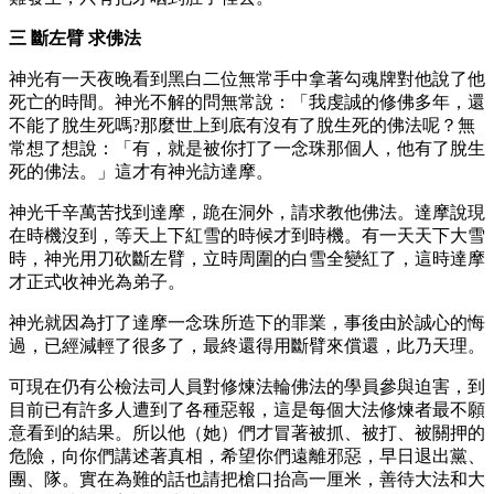
三 斷左臂 求佛法
神光有一天夜晚看到黑白二位無常手中拿著勾魂牌對他說了他
死亡的時間。神光不解的問無常說：「我虔誠的修佛多年，還
不能了脫生死嗎?那麼世上到底有沒有了脫生死的佛法呢？無
常想了想說：「有，就是被你打了一念珠那個人，他有了脫生
死的佛法。」這才有神光訪達摩。
神光千辛萬苦找到達摩，跪在洞外，請求教他佛法。達摩說現
在時機沒到，等天上下紅雪的時候才到時機。有一天天下大雪
時，神光用刀砍斷左臂，立時周圍的白雪全變紅了，這時達摩
才正式收神光為弟子。
神光就因為打了達摩一念珠所造下的罪業，事後由於誠心的悔
過，已經減輕了很多了，最終還得用斷臂來償還，此乃天理。
可現在仍有公檢法司人員對修煉法輪佛法的學員參與迫害，到
目前已有許多人遭到了各種惡報，這是每個大法修煉者最不願
意看到的結果。所以他（她）們才冒著被抓、被打、被關押的
危險，向你們講述著真相，希望你們遠離邪惡，早日退出黨、
團、隊。實在為難的話也請把槍口抬高一厘米，善待大法和大