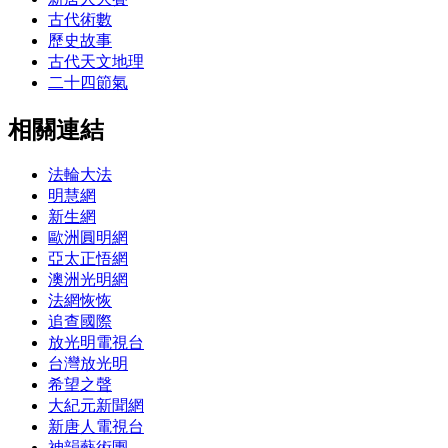
古代術數
歷史故事
古代天文地理
二十四節氣
相關連結
法輪大法
明慧網
新生網
歐洲圓明網
亞太正悟網
澳洲光明網
法網恢恢
追查國際
放光明電視台
台灣放光明
希望之聲
大紀元新聞網
新唐人電視台
神韻藝術團