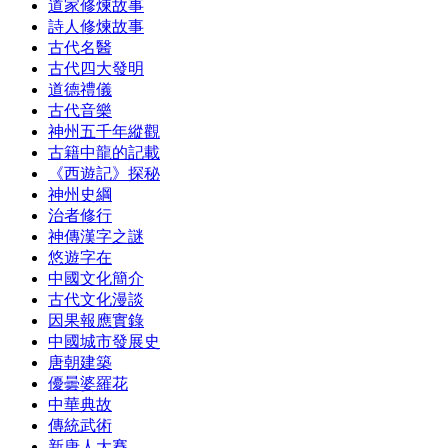
道家修煉故事
詩人修煉故事
古代名醫
古代四大發明
道德禮儀
古代音樂
神州五千年縱觀
古籍中龍的記載
《西遊記》探秘
神州史綱
治者修行
神傳漢字之謎
悠遊字在
中國文化簡介
古代文化漫談
因果報應實錄
中國城市發展史
唐朝建築
優曇婆羅花
中華典故
傳統武術
新唐人大賽