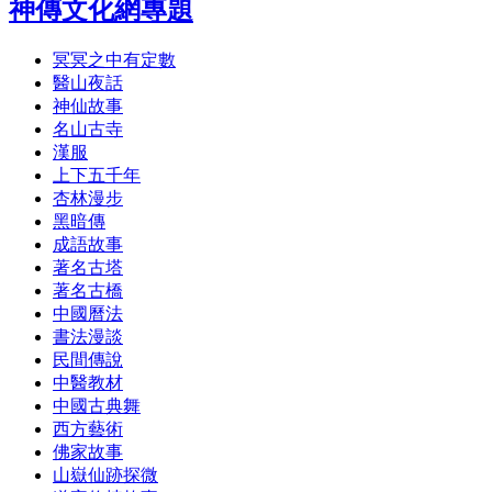
神傳文化網專題
冥冥之中有定數
醫山夜話
神仙故事
名山古寺
漢服
上下五千年
杏林漫步
黑暗傳
成語故事
著名古塔
著名古橋
中國曆法
書法漫談
民間傳說
中醫教材
中國古典舞
西方藝術
佛家故事
山嶽仙跡探微