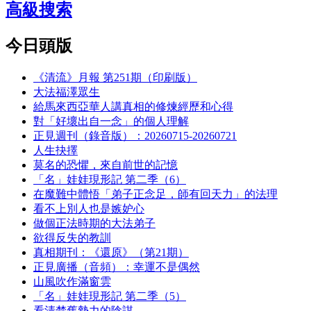
高級搜索
今日頭版
《清流》月報 第251期（印刷版）
大法福澤眾生
給馬來西亞華人講真相的修煉經歷和心得
對「好壞出自一念」的個人理解
正見週刊（錄音版）：20260715-20260721
人生抉擇
莫名的恐懼，來自前世的記憶
「名」娃娃現形記 第二季（6）
在魔難中體悟「弟子正念足，師有回天力」的法理
看不上別人也是嫉妒心
做個正法時期的大法弟子
欲得反失的教訓
真相期刊：《還原》（第21期）
正見廣播（音頻）：幸運不是偶然
山風吹作滿窗雲
「名」娃娃現形記 第二季（5）
看清楚舊勢力的陰謀