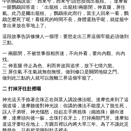
中的鸚鵡說道: 「西來兮，西來兮!請您授我出籠枝。」達摩看
一眼鸚鵡回答道：「出籠枝，出籠枝!兩眼閉，伸直腿，屏住
氣。此乃是爾出籠枝。」鸚鵡依此而行，當主人回來一看，鸚
鵡怎麼死了呢！看樣死的時間不長，身體還熱乎呢，就從籠中
拿出來放在草地上了。
這段故事告訴修煉人一個理：要想走出三界這個牢籠必須做到
三點。
一 兩眼閉，不被世事假相所迷，不向外看，要向內觀、向內
找。
二 伸直腿 停止為色、利而奔波與追求，放下七情六慾。
三 屏住氣 不生氣就無怨無恨。做到修口是關閉地獄之門。
做到此三點的人就可以脫離三界這個牢籠了。
二 打掉牙往肚裡咽
神光這天手捻著念珠正在與眾人講說佛法呢。達摩也來到了這
個道場，達摩聽後對神光說：你講的佛法不能度人了脫生死，
誤人子弟呀。神光惱怒，抬起左手將捻珠（鐵捻珠）砸向達
摩，達摩頭向後一躲，念珠打在牙上，打掉兩顆門牙。達摩知
道這牙要吐在地上，方圓百裡以內將大旱三年。為了不讓此災
難發生，只有把牙咽到肚子裡去。