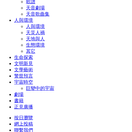
歌譜
天音劇場
天音歌曲集
人與環境
人與環境
天災人禍
天地與人
生態環境
其它
生命探索
文明新見
文學藝術
警世預言
宇宙時空
巨變中的宇宙
劇場
書籍
正見廣播
按日瀏覽
網上投稿
聯繫我們