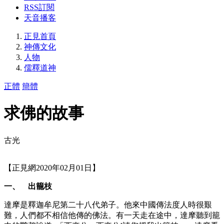
RSS訂閱
天音播客
正見首頁
神傳文化
人物
儒釋道神
正體
簡體
求佛的故事
古光
【正見網2020年02月01日】
一、 出籠枝
達摩是釋迦牟尼第二十八代弟子。他來中國傳法度人時很艱
難，人們都不相信他傳的佛法。有一天走在途中，達摩聽到籠