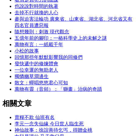
也說說對時間的執著
去掉不行就換的人心
參與迫害法輪功 廣東省、山東省、湖北省、河北省又有
四名官員遭惡報
隨想幾則：刺激 現代觀念
五億年前的腳印：一樁科學史上的未解之謎
萬物有言：一紙載千年
小松的故事
回憶那些年默默影響我的同修們
發快遞中的修煉體會
一位幸運的無助老人
獨憐幽草澗邊生
散文：蟬唱悠悠君心可知
萬物有靈（音頻）：「獅畫」治病的奇蹟
相關文章
賣糧不欺 仙班有名
李元一念失仙緣 今日世人臨生死
神仙故事：徐誼善待乞丐，得贈金桃