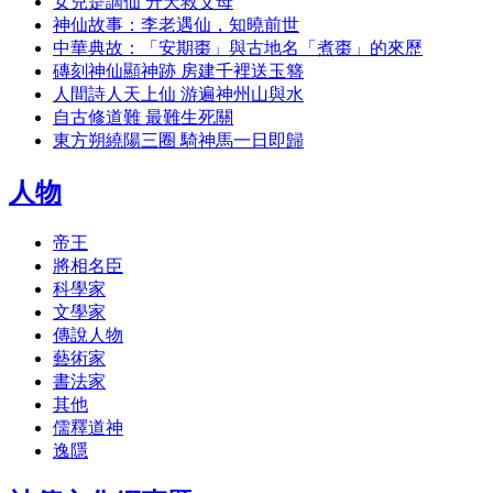
女兒是謫仙 升天救父母
神仙故事：李老遇仙，知曉前世
中華典故：「安期棗」與古地名「煮棗」的來歷
磚刻神仙顯神跡 房建千裡送玉簪
人間詩人天上仙 游遍神州山與水
自古修道難 最難生死關
東方朔繞陽三圈 騎神馬一日即歸
人物
帝王
將相名臣
科學家
文學家
傳說人物
藝術家
書法家
其他
儒釋道神
逸隱