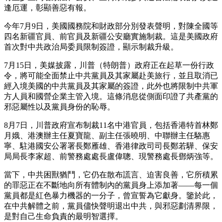
逢厄運，彰顯善惡有報。
今年7月9日，美國國務院和財政部分別發表聲明，對陳全國等
四名新疆官員、前官員及新疆公安廳實施制裁。這是美國政府
首次對中共政治局委員限制簽證，顯示制裁升級。
7月15日，美媒披露，川普（特朗普）政府正在起草一份行政
令，將可能全面禁止中共黨員及其家屬赴美旅行，並且取消已
經入境美國的中共黨員及其家屬的簽證，此外也將限制中共軍
方人員和國營企業主管入境。這條消息從側面印證了共產黨的
邪惡屬性以及黨員身份的恥辱。
8月7日，川普政府宣布制裁11名中港官員，包括香港特首林鄭
月娥、港澳辦主任夏寶龍、副主任張曉明、中聯辦主任駱惠
寧、駐港國安公署署長鄭雁雄、香港律政司司長鄭若驊、保安
局局長李家超、前警務處處長盧偉聰、現警務處長鄧炳強等。
當下，中共困獸猶鬥，它仍在散布謊言、迫害良善，它所積累
的罪惡正在不斷地向所有體制內的黨員身上添加著——每一個
黨員都是紅色暴力機器的一分子，曾宣誓為它獻身。鑒於此，
在中共解體之前，黨員儘快聲明退出中共，與邪惡劃清界限，
是對自己生命負責的最明智選擇。