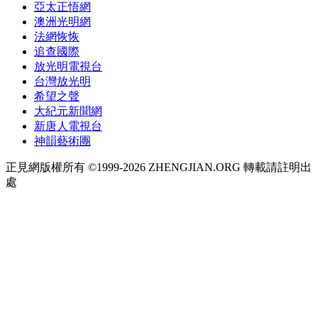
亞太正悟網
澳洲光明網
法網恢恢
追查國際
放光明電視台
台灣放光明
希望之聲
大紀元新聞網
新唐人電視台
神韻藝術團
正見網版權所有 ©1999-2026 ZHENGJIAN.ORG 轉載請註明出
處