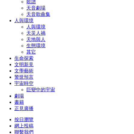
歌譜
天音劇場
天音歌曲集
人與環境
人與環境
天災人禍
天地與人
生態環境
其它
生命探索
文明新見
文學藝術
警世預言
宇宙時空
巨變中的宇宙
劇場
書籍
正見廣播
按日瀏覽
網上投稿
聯繫我們