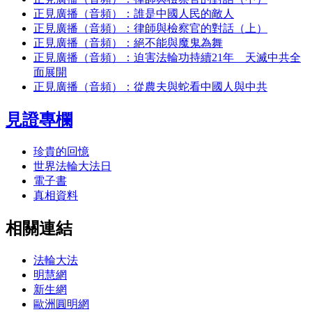
正見廣播（音頻）：誰是中國人民的敵人
正見廣播（音頻）：律師與檢察官的對話（上）
正見廣播（音頻）：絕不能與魔鬼為舞
正見廣播（音頻）：迫害法輪功持續21年 天滅中共全
面展開
正見廣播（音頻）：從農夫與蛇看中國人與中共
見證專欄
珍貴的回憶
世界法輪大法日
電子書
真相資料
相關連結
法輪大法
明慧網
新生網
歐洲圓明網