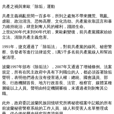
共產之禍與東歐「除垢」運動
共產主義禍亂世間一百多年，所到之處無不帶來饑荒、戰亂、
虐殺、政治清洗、恐怖高壓、文化浩劫。共產黨依靠謊言和暴
力維持統治，肆意剝奪人民的權利，踐踏生命。
上世紀80年代末到90年代初，東歐劇變後，前共產黨國家紛紛
立法、清除共產主義危害。
1991年，捷克通過了「除垢法」，對前共產黨的線民、秘密警
察、告發者等進行法律追究，1萬5千多名前共產黨線人和幫凶
被清理。
波蘭1997年頒布《除垢法》，2007年又通過了增補條例。法案
規定，所有在民主政府中具有下列職位的人，都必須簽署除垢
聲明，表明他們過去沒有侵害過人權：總統、國會議員、部
長、行政機關首長、地方行政首長、法官、檢察官、媒體某種
層級以上人員。聲明由特定機關審核，未通過者則剝奪其公
職。
此外，政府委託波蘭民族回憶研究所將秘密檔案中記載的所有
前波蘭秘密警察系統的工作人員、線人和受害人名單整理成
冊，供今後的歷史研究與查證所用。