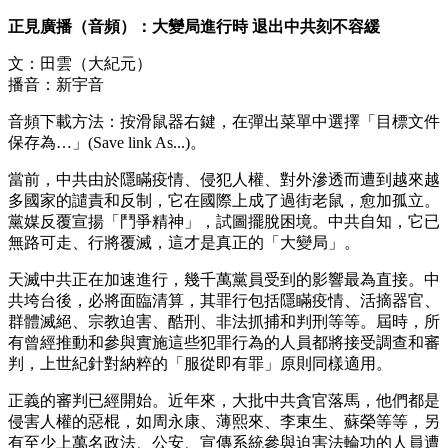
正見廣播（音頻）：大變局進行時 退出中共刻不容緩
文：田雲（大紀元）
播音：新宇音
音頻下載方法：按滑鼠器右鍵，在彈出菜單中選擇「目標文件
保存為…」(Save link As...)。
當前，中共由於隱瞞疫情、侵犯人權、對外滲透而遭到越來越
多國家的譴責和反制，它在國際上成了過街老鼠，愈加孤立。
黨媒反覆宣揚「鬥爭精神」，試圖擺脫困境。中共自知，它已
無路可走、行將覆滅，這才是真正的「大變局」。
天滅中共正在加速進行，幾千萬黨員受到的影響最為直接。中
共垮台後，必將面臨清算，其罪行包括隱瞞疫情、活摘器官、
群體滅絕、宗教迫害、酷刑、非法抓捕和判刑等等。屆時，所
有曾經推動和參與實施這些犯罪行為的人員都將接受調查和審
判，上世紀針對納粹的「服從即有罪」原則同樣適用。
正義的審判已經開始。近年來，大批中共貪官落馬，他們都是
侵害人權的惡棍，如周永康、薄熙來、李東生、蘇榮等等，另
有至少上萬名政法、公安、宣傳系統參與迫害法輪功的人員遭