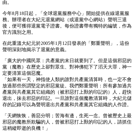
由。
今年8月18日起，「全球退黨服務中心」開始提供在線退黨服
務。辦理者在大紀元退黨網站（或退黨中心網站）聲明三退
後，便可獲得退黨電子證書。每份證書帶有獨特的編號，作為
官方識別之用。
在此重溫大紀元於2005年1月12日發表的「鄭重聲明」，這份
聲明深刻地揭示了退黨的意義。
「廣大的中國民眾：共產黨的末日就要到了。但是這個邪惡的
黨（魔教）在歷史上卻對眾生、對神佛犯下了滔天大罪，神一
定要清算這個惡魔。
「如果有一天，神指使人類的誰對共產黨清算時，也一定不會
放過那些所謂堅定的邪惡黨徒。我們鄭重聲明：所有參加過共
產黨與共產黨其它組織的（被邪惡打上獸的印記的）人，趕快
退出，抹去邪惡的印記。一旦誰對這個魔教清算時，大紀元儲
存的記錄可以為聲明退出共產黨和共產黨其它組織的人作證。
「天網恢恢，善惡分明；苦海有邊，生死一念。曾被歷史上最
邪惡的魔教所欺騙的人，曾被邪惡打上獸的印記的人，請抓住
這稍縱即逝的良機！」