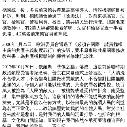
德國統一後，多名前東德共產黨最高領導人、情報機關頭目被
起訴、判刑。德國議會通過了《除垢法》，對前東德高官、法
官、檢察官、警察局長、校長，德共線民進行清理。18萬名東
德教師中，有2萬人經審查後被解聘，法官和檢察官近一半被
免職，4.2萬名前東德官員被革職。
2006年1月25日，歐洲委員會通過了《必須在國際上譴責極權
主義的共產主義制度罪行》的決議，要求原東歐共產國家修改
教科書，為共產極權體制的犧牲者修建紀念碑。
2017年10月30日，俄羅斯「悲傷之牆」落成，這是前蘇聯時期
政治鎮壓受害者紀念碑。普京在揭幕儀式上發言說：「大清洗
不吝惜人才，不吝惜為祖國做出貢獻的人，不吝惜對祖國無限
忠誠的人，每個人都可能以杜撰的、荒唐的罪名被指控。幾百
萬人被控為『人民的敵人』，被槍斃或遭受精神折磨，飽受監
獄、集中營和流放之苦。這段可怕的過去不能從民族的記憶中
抹去，尤其是不能以任何方式、以任何最高的所謂人民的利益
為名而正當化。……政治鎮壓對於我們的全體人民、對於全社
會來說都是悲劇，是對我們的人民的沉重打擊，包括它的根
基、文化和自我認知。直到現在我們依然在承受著這種迫害的
後果。我們的義務是——不忘記。」