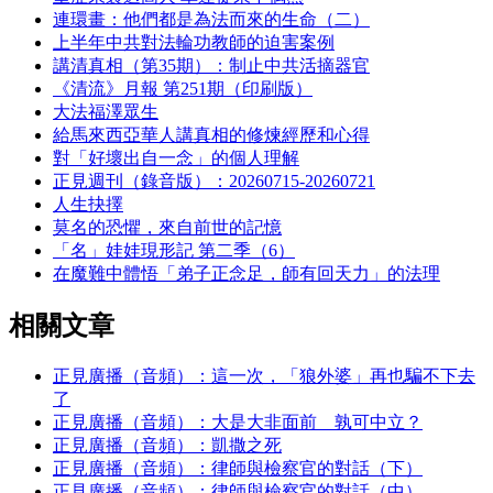
連環畫：他們都是為法而來的生命（二）
上半年中共對法輪功教師的迫害案例
講清真相（第35期）：制止中共活摘器官
《清流》月報 第251期（印刷版）
大法福澤眾生
給馬來西亞華人講真相的修煉經歷和心得
對「好壞出自一念」的個人理解
正見週刊（錄音版）：20260715-20260721
人生抉擇
莫名的恐懼，來自前世的記憶
「名」娃娃現形記 第二季（6）
在魔難中體悟「弟子正念足，師有回天力」的法理
相關文章
正見廣播（音頻）：這一次，「狼外婆」再也騙不下去
了
正見廣播（音頻）：大是大非面前 孰可中立？
正見廣播（音頻）：凱撒之死
正見廣播（音頻）：律師與檢察官的對話（下）
正見廣播（音頻）：律師與檢察官的對話（中）