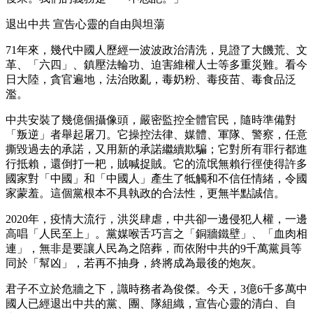
退出中共 宣告心靈的自由與坦蕩
71年來，幾代中國人歷經一波波政治清洗，見證了大饑荒、文
革、「六四」、鎮壓法輪功、迫害維權人士等多重災難。看今
日大陸，貪官遍地，法治敗亂，毒奶粉、毒疫苗、毒食品泛
濫。
中共安裝了幾億個攝像頭，嚴密監控全體官民，隨時準備對
「叛逆」者舉起屠刀。它操控法律、媒體、軍隊、警察，任意
撕毀過去的承諾，又用新的承諾繼續欺騙；它對所有罪行都進
行抵賴，還倒打一耙，賊喊捉賊。它的流氓無賴行徑使得許多
國家對「中國」和「中國人」產生了牴觸和不信任情緒，令國
家蒙羞。這個黨根本不具執政的合法性，更無半點誠信。
2020年，疫情大流行，洪災肆虐，中共卻一邊侵犯人權，一邊
高唱「人民至上」。黨媒喉舌巧言之「銅牆鐵壁」、「血肉相
連」，無非是要讓人民為之陪葬，而依附中共的9千萬黨員等
同於「幫凶」，若再不抽身，終將成為最後的炮灰。
君子不立於危牆之下，識時務者為俊傑。今天，3億6千多萬中
國人已經退出中共的黨、團、隊組織，宣告心靈的清白、自