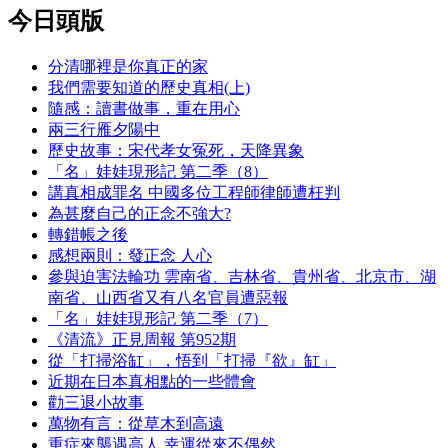
今日頭版
分清哪裡是你真正的家
我們需要知道的歷史真相(上)
隨感：讀書做事，重在用心
兩三行雁夕陽中
歷史故事：宋代孝女冤死，天降異象
「名」娃娃現形記 第二季（8）
講真相成罪名 中國多位工程師律師遭枉判
為甚麼自己的正念不強大?
轉錯帳之後
感想兩則：發正念 人心
參與迫害法輪功 雲南省、吉林省、貴州省、北京市、湖
南省、山西省又有八名官員遭惡報
「名」娃娃現形記 第二季（7）
《清流》正見周報 第952期
從「打掃浴缸」，悟到「打掃『欲』缸」
近期在日本真相點的一些體會
勸三退小故事
萬物有言：從草木到高遠
重症來襲遇高人 幸運從來不偶然