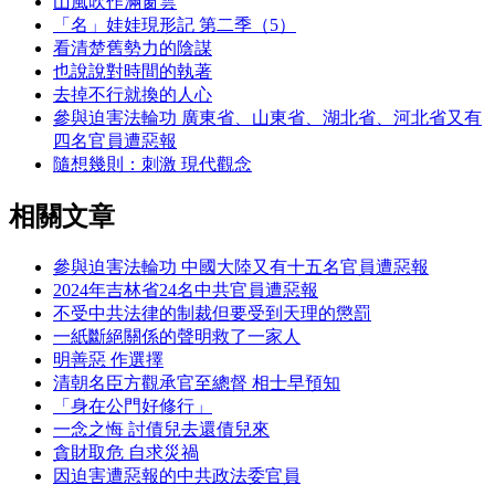
山風吹作滿窗雲
「名」娃娃現形記 第二季（5）
看清楚舊勢力的陰謀
也說說對時間的執著
去掉不行就換的人心
參與迫害法輪功 廣東省、山東省、湖北省、河北省又有
四名官員遭惡報
隨想幾則：刺激 現代觀念
相關文章
參與迫害法輪功 中國大陸又有十五名官員遭惡報
2024年吉林省24名中共官員遭惡報
不受中共法律的制裁但要受到天理的懲罰
一紙斷絕關係的聲明救了一家人
明善惡 作選擇
清朝名臣方觀承官至總督 相士早預知
「身在公門好修行」
一念之悔 討債兒去還債兒來
貪財取危 自求災禍
因迫害遭惡報的中共政法委官員