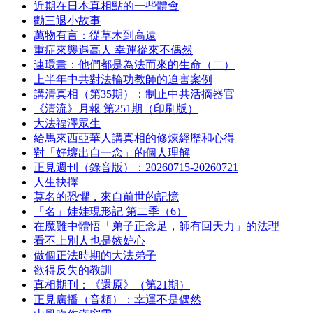
近期在日本真相點的一些體會
勸三退小故事
萬物有言：從草木到高遠
重症來襲遇高人 幸運從來不偶然
連環畫：他們都是為法而來的生命（二）
上半年中共對法輪功教師的迫害案例
講清真相（第35期）：制止中共活摘器官
《清流》月報 第251期（印刷版）
大法福澤眾生
給馬來西亞華人講真相的修煉經歷和心得
對「好壞出自一念」的個人理解
正見週刊（錄音版）：20260715-20260721
人生抉擇
莫名的恐懼，來自前世的記憶
「名」娃娃現形記 第二季（6）
在魔難中體悟「弟子正念足，師有回天力」的法理
看不上別人也是嫉妒心
做個正法時期的大法弟子
欲得反失的教訓
真相期刊：《還原》（第21期）
正見廣播（音頻）：幸運不是偶然