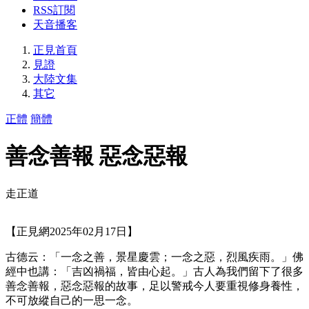
RSS訂閱
天音播客
正見首頁
見證
大陸文集
其它
正體
簡體
善念善報 惡念惡報
走正道
【正見網2025年02月17日】
古德云：「一念之善，景星慶雲；一念之惡，烈風疾雨。」佛
經中也講：「吉凶禍福，皆由心起。」古人為我們留下了很多
善念善報，惡念惡報的故事，足以警戒今人要重視修身養性，
不可放縱自己的一思一念。