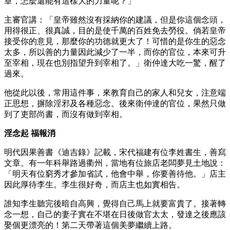
章，怎麼還能有這樣大的力量呢？」
主審官講：「皇帝雖然沒有採納你的建議，但是你這個念頭，
用得很正、很真誠，目的是使千萬的百姓免去勞役。倘若皇帝
接受你的意見，那麼你的功德就更大了！可惜的是你生的惡念
太多，所以善的力量因此減少了一半，而你的官位，本來可升
至宰相，現在也別指望升到宰相了。」衛仲達大吃一驚，醒了
過來。
他從此以後，常用這件事，來教育自己的家人和兒女，注意端
正思想，摒除淫邪及各種惡念。後來衛仲達的官位，果然只做
到了吏部尚書，而沒有做到宰相。
淫念起 福報消
明代因果善書《迪吉錄》記載，宋代福建有位李姓書生，善寫
文章。有一年科舉路過衢州，當地有位旅店老闆夢見土地說：
「明天有位窮秀才參加省試，他會中舉，你要善待他。」店主
因此厚待李生。李生很好奇，而店主也如實相告。
誰知李生聽完後暗自高興，覺得自己馬上就要富貴了。接著轉
念一想，自己的妻子實在不堪在日後做官太太，發達之後應該
娶個更漂亮的！第二天帶著這個美夢繼續上路。