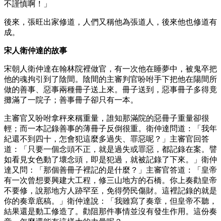
不謹慎啊！」
後來，張旺出家修道，人們又稱他為張道人，後來他也修道有
成。
宋人衛仲達的故事
宋朝人衛仲達在翰林院裡做官，有一次他在睡夢中，被鬼卒把
他的魂拘引到了陰間。陰間的主審判官吩咐手下把他在陽間所
做的善事、惡事兩種冊子送上來。冊子送到，惡事冊子多得竟
攤滿了一院子；善事冊子卻只有一本。
主審官又吩咐拿秤來稱重量，誰知那滿院的惡冊子重量卻很
輕；而一本記錄善事的薄冊子反倒很重。衛仲達問道：「我年
紀還不到四十，怎會犯這麼多過失、罪惡呢？」主審官回答
道：「只要一個念頭不正，就是過失或罪惡，都記錄在案。譬
如看見女色動了壞念頭，即是犯過，就被記錄了下來。」衛仲
達又問：「那個善冊子裡記的是什麼？」主審官答道：「皇帝
有一次曾想要興建大工程，修三山地方的石橋。你上奏勸皇帝
不要修，說那地方人跡罕至，免得勞民傷財。這裡記錄的就是
你的奏章底稿。」衛仲達說：「我雖寫了奏章，但皇帝不聽，
結果還是動工修造了。勸阻那件事情並沒有發生作用。這份奏