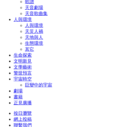
歌譜
天音劇場
天音歌曲集
人與環境
人與環境
天災人禍
天地與人
生態環境
其它
生命探索
文明新見
文學藝術
警世預言
宇宙時空
巨變中的宇宙
劇場
書籍
正見廣播
按日瀏覽
網上投稿
聯繫我們