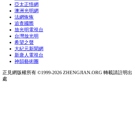
亞太正悟網
澳洲光明網
法網恢恢
追查國際
放光明電視台
台灣放光明
希望之聲
大紀元新聞網
新唐人電視台
神韻藝術團
正見網版權所有 ©1999-2026 ZHENGJIAN.ORG 轉載請註明出
處