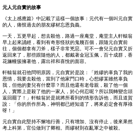
元人元自實的故事
《太上感應篇》中記載了這樣一個故事：元代有一個叫元自實
的人，痛恨過去的朋友繆材忘恩負義。
一天，五更早起，想去殺他，路過一座庵堂，庵堂主人軒轅翁
早上起來誦經，看到有奇形怪狀的鬼幾百個，跟隨元自實前
往，個個都拿有刀斧，樣子非常兇惡。可不一會兒元自實又折
返回來了，那些跟隨他的人，都戴著金冠玉佩，百十成群，香
花旛幢簇擁著他，露出祥和喜悅的面容。
軒轅翁就召他問明原因，元自實於是說：「姓繆的辜負了我的
恩情，我要去殺他，當到了他家門口時，心想繆某雖然辜負
我，但他的妻兒有什麼罪？而且他還有老母親，殺了他一個
人，實際上是殺了他的一家人，於心何忍呢？所以我轉變念頭
返回罷了！」軒轅翁於是就將所看到的情形告訴他，而且道賀
說：「你的所作所為，神明都已經知道了，將來必定會有厚祿
呀！」
元自實自此堅持不懈地行善，只有增加、沒有停止，後來果然
考上科第，官位做到了卿相。而繆材則在亂軍之中被殺。