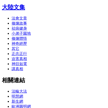
大陸文集
法會文章
修煉故事
祛病健身
小弟子園地
修煉體悟
神奇經歷
其它
正念正行
迫害真相
神目如電
講真相
相關連結
法輪大法
明慧網
新生網
歐洲圓明網