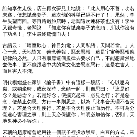
誰知李生走後，店主再次夢見土地說：「此人用心不善，功名
未遂，便想拋棄妻子。這次他的科舉已經不行了！」果然，李
生失望而回。等再路過旅店時，老闆這次連杯茶也沒有！李生
又很奇怪，老闆說：「知道你有拋棄妻子的念頭，所以你沒有
了功名！」李生最終驚愧而去！
古語云：「暗室欺心，神目如電；人間私語，天聞若雷。」人
心一念，天地皆知，善念善報，惡念惡報，這是宇宙善惡報應
規律的必然。人只有順應這個規律去要求自己，不能想當然地
去做事，更不能跟著中共的黨文化去惡念惡行，這是在害人，
而且害人不淺。
明代楊繼盛在家訓《諭子書》中有這樣一段話：「心以思為
職。或獨坐時，或夜深時，念頭一起，則自思曰：『這是好
念？是惡念？』若是好念，便擴充起來，必見之行；若是惡
念，便禁止勿思。方行一事則思之，以為『此事合天理不合天
理？』若是合天理便行，若是不合天理便止而勿行。不可為分
毫違心害理之事，則上天必保護你，神明必加佑你，否則，天
地鬼神必不容你」。
宋朝的趙康靖曾經用往一個瓶子裡投放黑豆、白豆的方式，來