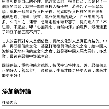
檢查和提高自己的心性。他經常回顧、檢查自己，若是起了一
個善的念頭，就把一顆白豆投入瓶子裡；若是起了一個惡念
頭，就把一顆黑豆投入瓶子裡。開始時投入瓶裡的黑豆很多，
他就思過、痛悔。後來，黑豆便漸漸的減少，白豆漸漸的增
多。久而久之，連善、惡這兩種念頭都忘了，從而進入了「不
思善、不思惡」即「心無雜念，自然純淨」的境界。最後連瓶
子和豆子都丟棄不用了。
古人的言行對今人是個借鑑，傳統文化對人是真正有益的。中
共一再貶損傳統文化，甚至打著復興傳統文化之名，給中國人
灌輸反天地神佛的黨文化之實，就是要中國人惡念惡行，多造
業，最後在惡報中毀滅生命。
回歸傳統，重拾傳統道德觀，按照宇宙特性真、善、忍做個真
正的好人，善念善行，多積德，生命才能走得更久遠，未來才
能更美好！
添加新評論
評論內容