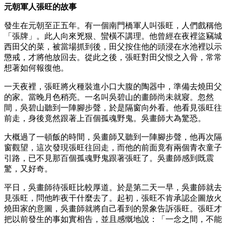
元朝軍人張旺的故事
發生在元朝至正五年。有一個南門橋軍人叫張旺，人們戲稱他
「張牌」。此人向來兇狠、蠻橫不講理。他曾經在夜裡盜竊城
西田父的菜，被當場抓到後，田父按住他的頭浸在水池裡以示
懲戒，才將他放回去。從此之後，張旺對田父恨之入骨，常常
想著如何報復他。
一天夜裡，張旺將火種裝進小口大腹的陶器中，準備去燒田父
的家。當晚月色稍亮。一名叫吳碧山的畫師尚未就寢。忽然
間，吳碧山聽到一陣腳步聲，於是隔窗向外看。他看見張旺往
前走，身後竟然跟著上百個孤魂野鬼。吳畫師大為驚恐。
大概過了一頓飯的時間，吳畫師又聽到一陣腳步聲，他再次隔
窗觀望，這次發現張旺往回走，而他的前面竟有兩個青衣童子
引路，已不見那百個孤魂野鬼跟著張旺了。吳畫師感到既震
驚，又好奇。
平日，吳畫師待張旺比較厚道。於是第二天一早，吳畫師就去
見張旺，問他昨夜干什麼去了。起初，張旺不肯承認企圖放火
燒田家的意圖，吳畫師就將自己看到的景象告訴張旺。張旺才
把以前發生的事如實相告，並且感慨地說：「一念之間，不能