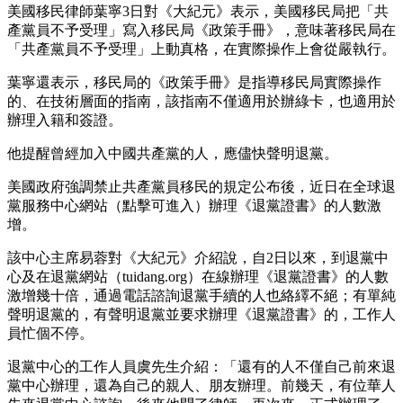
美國移民律師葉寧3日對《大紀元》表示，美國移民局把「共
產黨員不予受理」寫入移民局《政策手冊》，意味著移民局在
「共產黨員不予受理」上動真格，在實際操作上會從嚴執行。
葉寧還表示，移民局的《政策手冊》是指導移民局實際操作
的、在技術層面的指南，該指南不僅適用於辦綠卡，也適用於
辦理入籍和簽證。
他提醒曾經加入中國共產黨的人，應儘快聲明退黨。
美國政府強調禁止共產黨員移民的規定公布後，近日在全球退
黨服務中心網站（點擊可進入）辦理《退黨證書》的人數激
增。
該中心主席易蓉對《大紀元》介紹說，自2日以來，到退黨中
心及在退黨網站（tuidang.org）在線辦理《退黨證書》的人數
激增幾十倍，通過電話諮詢退黨手續的人也絡繹不絕；有單純
聲明退黨的，有聲明退黨並要求辦理《退黨證書》的，工作人
員忙個不停。
退黨中心的工作人員虞先生介紹：「還有的人不僅自己前來退
黨中心辦理，還為自己的親人、朋友辦理。前幾天，有位華人