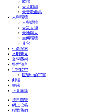
歌譜
天音劇場
天音歌曲集
人與環境
人與環境
天災人禍
天地與人
生態環境
其它
生命探索
文明新見
文學藝術
警世預言
宇宙時空
巨變中的宇宙
劇場
書籍
正見廣播
按日瀏覽
網上投稿
聯繫我們