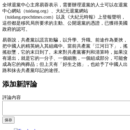
全球退黨中心主席易蓉表示，需要辦理退黨的人士可以在退黨
中心網站（tuidang.org）、大紀元退黨網站
（tuidang.epochtimes.com）以及《大紀元時報》上登報聲明，
這些都是移民局所要求的主動、公開退黨的憑證，已獲得美國
政府的認可。
易蓉說，共產黨以謊言欺騙，以升學、升職、前途作為要挾，
把中國人的精英納入其組織中。當前共產黨「江河日下」，搖
搖欲墜，它的末日到了。未來對共產黨審判和清算時，如果沒
有退出，就是它的一分子、一個細胞，一個組成部分，可能會
成為它的殉葬品；但上天有「好生之德」，也給予了中國人出
路和抹去共產黨印記的途徑。
添加新評論
評論內容
保存