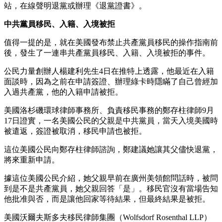
站，在線聲明退黨或辦理《退黨證書》。
中共黨員移民、入籍、入境被拒
值得一提的是，就在美國發布禁止共產黨員移民的操作指南前
後，發生了一連串共產黨員移民、入籍、入境被拒的事件。
公民力量創辦人楊建利先生4日在推特上透露，他最近在入籍
面談時，因為之前在申請簽證、辦理綠卡時隱瞞了自己曾經加
入過共產黨，他的入籍申請被拒。
美國洛杉磯環球律師事務所、負責移民事務的鄭存柱律師9月
17日證實，一名美國公民的父親是中共黨員，當天入境美國時
被遣返，簽證被取消，移民申請也被拒。
這位美國公民向鄭存柱律師諮詢，鄭建議她讓其父儘快退黨，
將來重新申請。
據這位美國公民介紹，她父親早前在廣州美領館問話時，被問
到是不是共產黨員，她父親回答「是」。移民官沒有當場告知
他批准與否，而是讓他回家等待結果，但最終結果是被拒。
美國沃爾夫斯多夫移民律師集團（Wolfsdorf Rosenthal LLP）