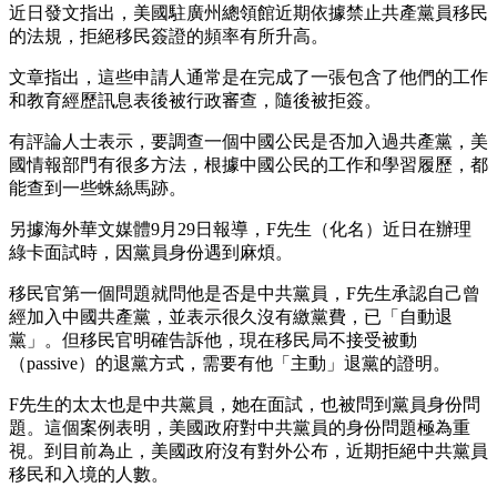
近日發文指出，美國駐廣州總領館近期依據禁止共產黨員移民
的法規，拒絕移民簽證的頻率有所升高。
文章指出，這些申請人通常是在完成了一張包含了他們的工作
和教育經歷訊息表後被行政審查，隨後被拒簽。
有評論人士表示，要調查一個中國公民是否加入過共產黨，美
國情報部門有很多方法，根據中國公民的工作和學習履歷，都
能查到一些蛛絲馬跡。
另據海外華文媒體9月29日報導，F先生（化名）近日在辦理
綠卡面試時，因黨員身份遇到麻煩。
移民官第一個問題就問他是否是中共黨員，F先生承認自己曾
經加入中國共產黨，並表示很久沒有繳黨費，已「自動退
黨」。但移民官明確告訴他，現在移民局不接受被動
（passive）的退黨方式，需要有他「主動」退黨的證明。
F先生的太太也是中共黨員，她在面試，也被問到黨員身份問
題。這個案例表明，美國政府對中共黨員的身份問題極為重
視。到目前為止，美國政府沒有對外公布，近期拒絕中共黨員
移民和入境的人數。