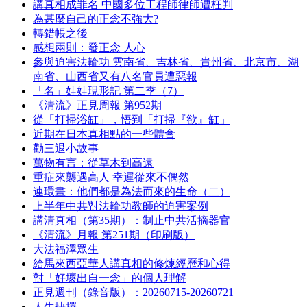
講真相成罪名 中國多位工程師律師遭枉判
為甚麼自己的正念不強大?
轉錯帳之後
感想兩則：發正念 人心
參與迫害法輪功 雲南省、吉林省、貴州省、北京市、湖
南省、山西省又有八名官員遭惡報
「名」娃娃現形記 第二季（7）
《清流》正見周報 第952期
從「打掃浴缸」，悟到「打掃『欲』缸」
近期在日本真相點的一些體會
勸三退小故事
萬物有言：從草木到高遠
重症來襲遇高人 幸運從來不偶然
連環畫：他們都是為法而來的生命（二）
上半年中共對法輪功教師的迫害案例
講清真相（第35期）：制止中共活摘器官
《清流》月報 第251期（印刷版）
大法福澤眾生
給馬來西亞華人講真相的修煉經歷和心得
對「好壞出自一念」的個人理解
正見週刊（錄音版）：20260715-20260721
人生抉擇