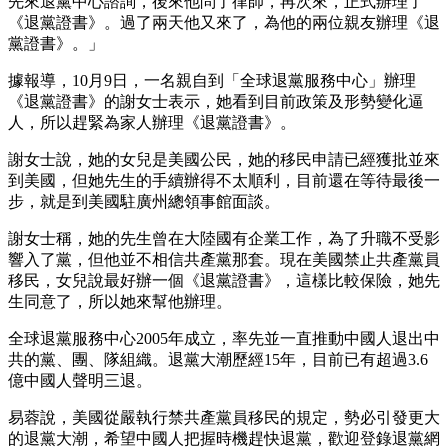
先來退黨中心諮詢，後來他問了律師，再次來，正式辦理了
《退黨證書》。過了兩天他又來了，為他的兩位親友辦理《退
黨證書》。」
據報導，10月9日，一名親自到「全球退黨服務中心」辦理
《退黨證書》的謝女士表示，她看到目前政策及形勢變化逼
人，所以趕緊為家人辦理《退黨證書》。
謝女士說，她的女兒是美國公民，她的移民申請已經獲批並來
到美國，但她先生的手續辦得不太順利，目前還在等待最後一
步，就是到美國駐廣州總領事館面談。
謝女士稱，她的先生曾在大陸國有企業工作，為了升職不受影
響入了黨，但他並不相信共產黨那套。現在美國禁止共產黨員
移民，女兒說最好辦一個《退黨證書》，這樣比較保險，她先
生同意了，所以她來幫他辦理。
全球退黨服務中心2005年成立，率先並一直推動中國人退出中
共的黨、團、隊組織。退黨大潮歷經15年，目前已有超過3.6
億中國人聲明三退。
易蓉說，美國從嚴執行禁共產黨員移民的規定，勢必引發更大
的退黨大潮，希望中國人把握時機趕快退黨，歡迎登錄退黨網