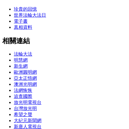
珍貴的回憶
世界法輪大法日
電子書
真相資料
相關連結
法輪大法
明慧網
新生網
歐洲圓明網
亞太正悟網
澳洲光明網
法網恢恢
追查國際
放光明電視台
台灣放光明
希望之聲
大紀元新聞網
新唐人電視台