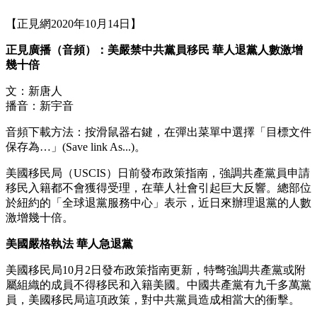
【正見網2020年10月14日】
正見廣播（音頻）：美嚴禁中共黨員移民 華人退黨人數激增
幾十倍
文：新唐人
播音：新宇音
音頻下載方法：按滑鼠器右鍵，在彈出菜單中選擇「目標文件
保存為…」(Save link As...)。
美國移民局（USCIS）日前發布政策指南，強調共產黨員申請
移民入籍都不會獲得受理，在華人社會引起巨大反響。總部位
於紐約的「全球退黨服務中心」表示，近日來辦理退黨的人數
激增幾十倍。
美國嚴格執法 華人急退黨
美國移民局10月2日發布政策指南更新，特彆強調共產黨或附
屬組織的成員不得移民和入籍美國。中國共產黨有九千多萬黨
員，美國移民局這項政策，對中共黨員造成相當大的衝擊。