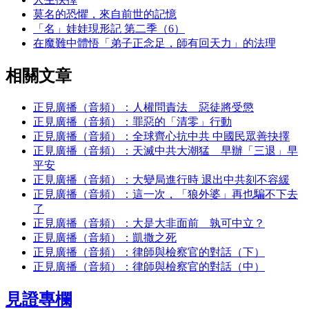
莫名的恐懼，來自前世的記憶
「名」娃娃現形記 第二季（6）
在魔難中體悟「弟子正念足，師有回天力」的法理
相關文章
正見廣播（音頻）：人權問責法 惡徒將受懲
正見廣播（音頻）：罪惡的「清零」行動
正見廣播（音頻）：全球齊心抗中共 中國民眾善抉擇
正見廣播（音頻）：天滅中共大潮猛 早辦「三退」早
平安
正見廣播（音頻）：大變局進行時 退出中共刻不容緩
正見廣播（音頻）：這一次，「狼外婆」再也騙不下去
了
正見廣播（音頻）：大是大非面前 孰可中立？
正見廣播（音頻）：凱撒之死
正見廣播（音頻）：律師與檢察官的對話（下）
正見廣播（音頻）：律師與檢察官的對話（中）
見證專欄