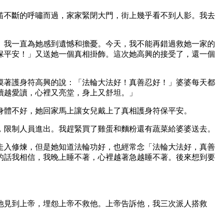
笛不斷的呼嘯而過，家家緊閉大門，街上幾乎看不到人影。我去
。我一直為她感到遺憾和擔憂。今天，我不能再錯過救她一家的
保平安！」又送她一個真相掛飾。這次她高興的接受了，還一個
摸著護身符高興的說：「法輪大法好！真善忍好！」婆婆每天都
讀越愛讀，心裡又亮堂，身上又舒坦。」
身體不好，她回家馬上讓女兒戴上了真相護身符保平安。
，限制人員進出。我趕緊買了雞蛋和麵粉還有蔬菜給婆婆送去。
走入修煉，但是她知道法輪功好，也經常念「法輪大法好，真善
的話我相信，我晚上睡不著，心裡越著急越睡不著。後來想到要
他見到上帝，埋怨上帝不救他。上帝告訴他，我三次派人搭救