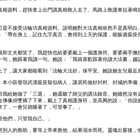
真相資料，趕快拿上出門講真相救人去了。馬路上救護車拉著鳴
可是不接受法輪功真相資料。說明她對大法真相依然不是真明白
：「帶在身上，記住九字真言，會得到上天的保護，能躲過瘟疫
我和丈夫都笑了。我趕快也給婆婆戴上一個護身符。婆婆兩手撫
一句，她跟著我讀一句。她說：「我就喜歡跟著你讀大法書，越
上了，讓大家都能看到「法輪大法好」保平安。她說她女兒最近
：本小區發現武漢瘟疫疑似病人，讓居民做好封村、封城的準備
前我給她做了「三退」，她還聽了師父的講法錄音。她雖然沒有
金佛像掛墜摘了下來，戴上了真相護身符，並高興的說：「你說
來了，一會兒就睡著了，可管事了。」
管他們，只管我自己。」
絕別人的救助，要等上帝來救他，結果溺水而死。靈魂出竅後，