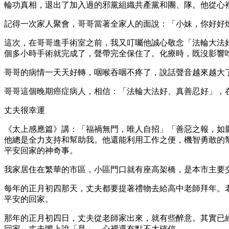
輪功真相，退出了加入過的邪黨組織共產黨和團、隊。他從心
記得一次家人聚會，哥哥當著全家人的面說：「小妹，你好好
這次，在哥哥進手術室之前，我又叮囑他誠心敬念「法輪大法
個多小時手術就完成了，聲帶完全保住了。化療時，既沒影響
哥哥的病情一天天好轉，咽喉吞咽不疼了，說話聲音越來越大
哥哥這個晚期癌症病人，相信：「法輪大法好、真善忍好」，
丈夫很幸運
《太上感應篇》講：「福禍無門，唯人自招」「善惡之報，如
他總是全力支持和幫助我。他還能利用工作之便，機智勇敢的
平安回家的神奇事。
我家居住在繁華的市區，小區門口就有座高架橋，是本市主要
每年的正月初四那天，丈夫都要提著禮物去給高中老師拜年。
平安的回家。
那年的正月初四日，丈夫從老師家出來，就有些醉意。其實已
回家。丈夫嘴上說「是」，心裡還有點不太確信。