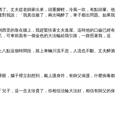
酒了。丈夫從老師家出來，頭重腳輕，冷風一吹，有點頭暈。他
後對我說：「我真信服了，兩次喝醉了，車子都出問題。如果我
倒西歪的靠在牆上，我趕緊扶著丈夫進屋。這時他的口齒已經有
己，可車前面有一個金色的大法輪給我引路，一路照著我，這
上八點這個時間段，路上車輛川流不息，人流也不斷。丈夫醉酒
睜眼，腦子裡立刻想到，戴上護身符，有師父保護，什麼病毒都
「兒子，這一念太珍貴了，你相信法輪大法好，相信有師父的保