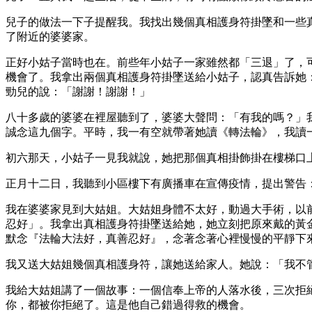
兒子的做法一下子提醒我。我找出幾個真相護身符掛墜和一些
了附近的婆婆家。
正好小姑子當時也在。前些年小姑子一家雖然都「三退」了，
機會了。我拿出兩個真相護身符掛墜送給小姑子，認真告訴她
勁兒的說：「謝謝！謝謝！」
八十多歲的婆婆在裡屋聽到了，婆婆大聲問：「有我的嗎？」
誠念這九個字。平時，我一有空就帶著她讀《轉法輪》，我讀
初六那天，小姑子一見我就說，她把那個真相掛飾掛在樓梯口
正月十二日，我聽到小區樓下有廣播車在宣傳疫情，提出警告
我在婆婆家見到大姑姐。大姑姐身體不太好，動過大手術，以
忍好」。我拿出真相護身符掛墜送給她，她立刻把原來戴的黃
默念『法輪大法好，真善忍好』，念著念著心裡慢慢的平靜下
我又送大姑姐幾個真相護身符，讓她送給家人。她說：「我不
我給大姑姐講了一個故事：一個信奉上帝的人落水後，三次拒
你，都被你拒絕了。這是他自己錯過得救的機會。