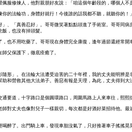
裡佩服修煉人，他對親朋好友說：「咱這個年齡段的，哪個人不
煉你的法輪功，身體好就行！今後誰的話我都不聽，就聽你的！
好」、「真善忍好」。哥哥微笑著點點頭進了手術室。哥哥同病
吃飯，也沒有掉頭髮。
了，也不用吃藥了。哥哥現在身體完全康復，逢年過節還經常開
在師父保護下，徹底痊癒了。
影隨形」。在法輪大法遭受迫害的二十年裡，我的丈夫能明辨是
幫助和營救其他大法弟子。善惡有報是天理，為此，丈夫得到大
交通要道，十字路口是個圓環路口，周圍馬路上人來車往，熙熙
老師對丈夫也像對兒子一樣親切，每次都是好酒好菜招待他。最
經喝醉了。出門騎上車，發現車胎沒氣了，只好推著車子搖搖晃