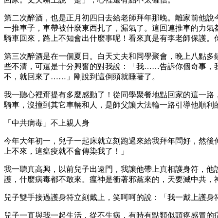
第二次醉酒，也是正月初四日去給老師拜年那晚。離家前他說
一推車子，車帶被什麼東西扎了，漏氣了。這回連推車的力氣
騎車回來，路上不知會出什麼事呢！看來真是有李老師保護。
第三次醉酒是在一個夏日。白天丈夫和同學聚會，晚上八點多
些不清，可還是十分興奮的對我說：「我……告訴你個奇事，
不，就回來了……」剛說到這倒頭就睡著了。
我一聽心裡甭提有多麼感動了！從同學聚餐地點回家的這一路
騎車，沒撞到其它車輛和人，是師父讓大法輪一路引導他順利
「中共病毒」不上親人身
今年大年初一，兒子一起床就立刻跑過來給我拜年問好，然後
上不來，這瘟疫就不會傳染我了！」
我一聽真高興，以前兒子出遠門，我讓他帶上真相護身符，他
護，什麼病毒都不敢來。瘟神是衝著邪黨來的，天要滅中共，
兒子雙手接過護身符立刻戴上，笑呵呵的說：「我一戴上護身
兒子一直與我一起生活，從不生病，有時有點類似頭疼感冒的