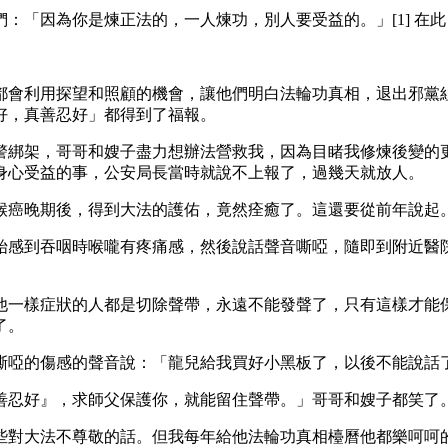
：「因為你是煉正法的，一人煉功，別人要受益的。」[1] 在
都會利用探望和照顧的機會，讓他們明白法輪功真相，退出邪黨
好，真善忍好」都得到了福報。
警綁架，哥哥和嫂子盡力想辦法營救我，因為目睹我修煉後變的
身心受益的事，公安局長當時就說不上報了，過幾天就放人。
喉癌晚期後，得到大法的護佑，竟然痊癒了。這還要從前年說起
始感到吞咽時喉嚨有疼痛感，然後說話聲音嘶啞，隨即到附近醫
他一樣症狀的人都是切除聲帶，永遠不能發聲了，只有這樣才能
了。
嘶啞的傷感的聲音說：「龍兒給我買好小黑板了，以後不能說話
善忍好』，求師父保護你，就能留住聲帶。」哥哥和嫂子都笑了
些對大法不尊敬的話。但我每年給他法輪功真相檯曆他都樂呵呵