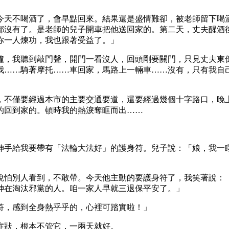
今天不喝酒了，會早點回來。結果還是盛情難卻，被老師留下喝
都沒有了。是老師的兒子開車把他送回家的。第二天，丈夫醒酒
你一人煉功，我也跟著受益了。」
鐘，我聽到敲門聲，開門一看沒人，回頭剛要關門，只見丈夫東
我……騎著摩托……車回家，馬路上一輛車……沒有，只有我自
，不僅要經過本市的主要交通要道，還要經過幾個十字路口，晚
的回到家的。頓時我的熱淚奪眶而出……
伸手給我要帶有「法輪大法好」的護身符。兒子說：「娘，我一
說怕別人看到，不敢帶。今天他主動的要護身符了，我笑著說：
神在淘汰邪黨的人。咱一家人早就三退保平安了。」
符，感到全身熱乎乎的，心裡可踏實啦！」
症狀，根本不管它，一兩天就好。