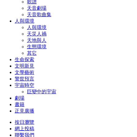
歌譜
天音劇場
天音歌曲集
人與環境
人與環境
天災人禍
天地與人
生態環境
其它
生命探索
文明新見
文學藝術
警世預言
宇宙時空
巨變中的宇宙
劇場
書籍
正見廣播
按日瀏覽
網上投稿
聯繫我們