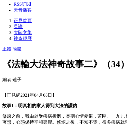
RSS訂閱
天音播客
正見首頁
見證
大陸文集
神奇經歷
正體
簡體
《法輪大法神奇故事二》（34
編者 蓮子
【正見網2021年04月08日】
故事1：明真相的家人得到大法的護佑
修煉之前，我由於受疾病折磨，長期心情憂鬱，苦悶。一九九
著想，心態保持平和樂觀。修煉之後，不知不覺，很多疾病就