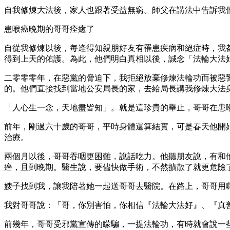
自我修煉大法後，家人也跟著受益無窮。師父在講法中告訴我們
患喉癌晚期的哥哥痊癒了
自從我修煉以後，每逢得知親朋好友有罹患疾病和絕症時，我
得到上天的佑護。為此，他們明白真相以後，誠念「法輪大法
二零零零年，在惡黨的脅迫下，我拒絕放棄修煉法輪功而被惡
的。他們直接找到當地公安局長的家，去給局長講我修煉大法
「人心生一念，天地盡皆知」。就是這珍貴的舉止，哥哥在患
前年，剛過六十歲的哥哥，平時身體還算結實，可是春天他開
治療。
兩個月以後，哥哥吞咽更困難，說話吃力。他聽朋友說，有和
癌，且到晚期。醫生說，要儘快做手術，不然擴散了就更危險
嫂子找到我，讓我陪著她一起送哥哥去醫院。在路上，哥哥用
我對哥哥說：「哥，你別害怕，你相信『法輪大法好』、『真
前幾年，哥哥受邪黨宣傳的矇騙，一提法輪功，有時就會說一