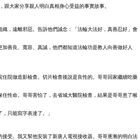
此，跟大家分享親人明白真相身心受益的事實故事。
組織，遠離邪惡。告訴他們誠念：「法輪大法好，真善忍好」會
更加善良、寬容、真誠，他們都知道法輪功是教人向善做好人
。
院住院做造影檢查。切片檢查後說是良性的。哥哥回家繼續吃藥
保住性命。哥哥害怕了，去省城大醫院檢查，結果是哥哥患了喉
了，只能寫字表達了。」
。
的接受。我又幫他安裝了新唐人電視接收器。哥哥逐漸的明白法