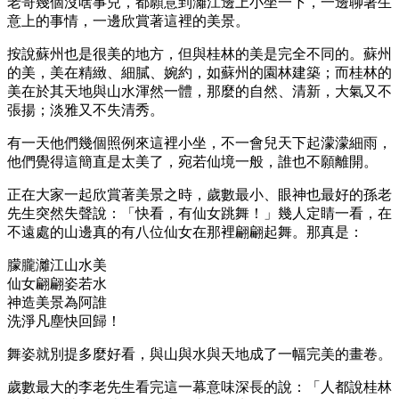
老哥幾個沒啥事兒，都願意到灕江邊上小坐一下，一邊聊著生
意上的事情，一邊欣賞著這裡的美景。
按說蘇州也是很美的地方，但與桂林的美是完全不同的。蘇州
的美，美在精緻、細膩、婉約，如蘇州的園林建築；而桂林的
美在於其天地與山水渾然一體，那麼的自然、清新，大氣又不
張揚；淡雅又不失清秀。
有一天他們幾個照例來這裡小坐，不一會兒天下起濛濛細雨，
他們覺得這簡直是太美了，宛若仙境一般，誰也不願離開。
正在大家一起欣賞著美景之時，歲數最小、眼神也最好的孫老
先生突然失聲說：「快看，有仙女跳舞！」幾人定睛一看，在
不遠處的山邊真的有八位仙女在那裡翩翩起舞。那真是：
朦朧灕江山水美
仙女翩翩姿若水
神造美景為阿誰
洗淨凡塵快回歸！
舞姿就別提多麼好看，與山與水與天地成了一幅完美的畫卷。
歲數最大的李老先生看完這一幕意味深長的說：「人都說桂林