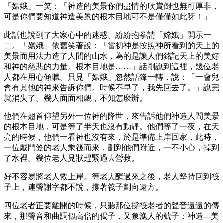
「嫦娥」一笑：「神造的美景你們盡情的欣賞倒也無可厚非，
可是你們要知道神造美景的根本目地可不是僅僅如此呀！」
此話也說到了大家心中的迷惑。紛紛抱拳請「嫦娥」開示一
二。「嫦娥」依舊笑著說：「當初神是按照神所看到的天上的
美景而用法力造了人間的山水，為的是讓人們銘記天上的美好
和神的慈悲的力量。根本目地是……」話剛說到這裡，幾位老
人都在用心傾聽。只見「嫦娥」忽然話鋒一轉，說：「一會兒
會有其他的神來告訴你們。時候不早了，我先回去了。」說完
就消失了。幾人面面相覷，不知怎麼辦。
他們在翹首仰望另外一位神的降世，來告訴他們神造人間美景
的根本目地，可是等了半天也沒有動靜。他們等了一夜，在天
亮的時候，他們一看神也沒有來，於是準備上岸回家，此時，
一位戴鬥笠的老人乘筏而來，劃到他們附近，一不小心，掉到
了水裡。幾位老人見狀趕緊過去營救。
好不容易將老人救上岸。等老人醒過來之後，老人堅持回到筏
子上，連聲謝字都不說，撐著筏子劃向遠方。
四位老者正要離開的時候，只聽那位撐筏老者的聲音遠遠的傳
來，那聲音和曲調似高僧的偈子，又象漁人的號子：神造---美