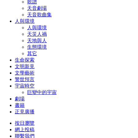
歌譜
天音劇場
天音歌曲集
人與環境
人與環境
天災人禍
天地與人
生態環境
其它
生命探索
文明新見
文學藝術
警世預言
宇宙時空
巨變中的宇宙
劇場
書籍
正見廣播
按日瀏覽
網上投稿
聯繫我們