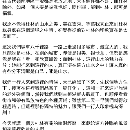
在古代嶺南地區一般都是流放之地，大多條件都不好，而桂林
除外。如果一個人要是被派也好，貶也罷，能到桂林，那可是
福氣。
我原本覺得桂林的山水之美，美在靈秀。等當我真正來到桂林
親身處在這個環境之中時，卻覺得從前對桂林的印象實在是太
表面了。
這次我們驅車八千裡路，一路上走過很多城市，最宜人的，我
只能說是桂林。在別的城市，即便是很美、很愜意，但都是感
覺是我在「看」和欣賞風景；而到桂林，這裡山水的魅力在
於：她能把來到這裡的人，真正溶在這方山水之中！讓人真的
有些分不清哪是自己，哪是山水。
我們一行人來到這裡的時候，天已經黑了下來，先找個地方住
下，接著在這裡我們品嘗了「艇仔粥」，還和一群來這裡旅遊
的老外碰個面，然後我們就到古榕湖畔去觀賞了。也順便看看
街市和帶有民族特色的各種店鋪；雖然第二天一早我們就得啟
程趕路，但這裡那份獨特的魅力，讓我們一行人印象極為深
刻！
今天就講一個與桂林有關的輪迴經歷，來獻給這方神賜的風景
和來這裡欣賞的人們。