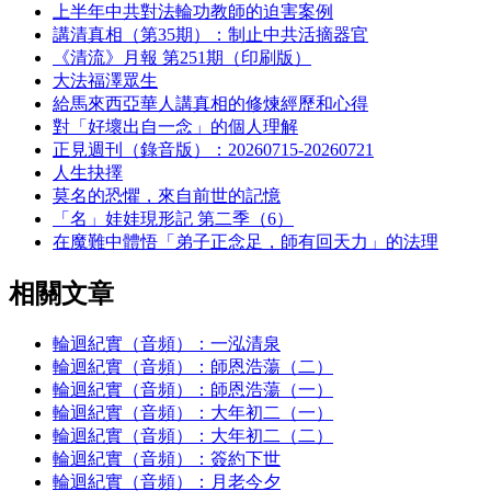
上半年中共對法輪功教師的迫害案例
講清真相（第35期）：制止中共活摘器官
《清流》月報 第251期（印刷版）
大法福澤眾生
給馬來西亞華人講真相的修煉經歷和心得
對「好壞出自一念」的個人理解
正見週刊（錄音版）：20260715-20260721
人生抉擇
莫名的恐懼，來自前世的記憶
「名」娃娃現形記 第二季（6）
在魔難中體悟「弟子正念足，師有回天力」的法理
相關文章
輪迴紀實（音頻）：一泓清泉
輪迴紀實（音頻）：師恩浩蕩（二）
輪迴紀實（音頻）：師恩浩蕩（一）
輪迴紀實（音頻）：大年初二（一）
輪迴紀實（音頻）：大年初二（二）
輪迴紀實（音頻）：簽約下世
輪迴紀實（音頻）：月老今夕