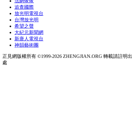
法網恢恢
追查國際
放光明電視台
台灣放光明
希望之聲
大紀元新聞網
新唐人電視台
神韻藝術團
正見網版權所有 ©1999-2026 ZHENGJIAN.ORG 轉載請註明出
處