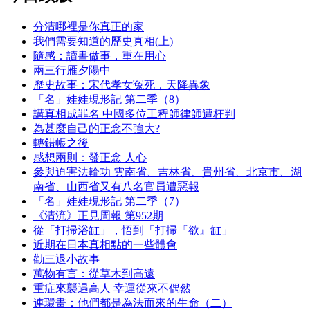
分清哪裡是你真正的家
我們需要知道的歷史真相(上)
隨感：讀書做事，重在用心
兩三行雁夕陽中
歷史故事：宋代孝女冤死，天降異象
「名」娃娃現形記 第二季（8）
講真相成罪名 中國多位工程師律師遭枉判
為甚麼自己的正念不強大?
轉錯帳之後
感想兩則：發正念 人心
參與迫害法輪功 雲南省、吉林省、貴州省、北京市、湖
南省、山西省又有八名官員遭惡報
「名」娃娃現形記 第二季（7）
《清流》正見周報 第952期
從「打掃浴缸」，悟到「打掃『欲』缸」
近期在日本真相點的一些體會
勸三退小故事
萬物有言：從草木到高遠
重症來襲遇高人 幸運從來不偶然
連環畫：他們都是為法而來的生命（二）