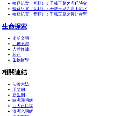
輪迴紀實（音頻）：千載玉兒之虎丘詩會
輪迴紀實（音頻）：千載玉兒之高山流水
輪迴紀實（音頻）：千載玉兒之黃州赤壁
生命探索
史前文明
元神不滅
人體修煉
其它
生物醫學
相關連結
法輪大法
明慧網
新生網
歐洲圓明網
亞太正悟網
澳洲光明網