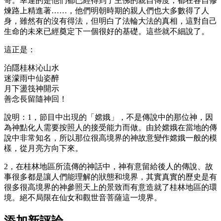
哥。幸運的是他們都已經得到了主佛的親自傳度，都在各自修
煉路上精進著……，他們明朝時期的親人們也大多數得了人
身，雖然有的沒有得法，但明白了法輪大法的真相，這對自己
生命的未來已經奠定下一個很好的基礎。這些就不細說了。
這正是：
泊隱桂林沁山水
迷濛雨中仙姿醉
月下盪筏神開示
善念長留隨神回！
說明：1，節目中出現的「嫦娥」，不是傳說中的那位神，因
為神點化人需要按照人的接受能力而做。由於嫦娥在當地的傳
說中非常知名，所以那位很高境界的神故意變作嫦娥一般的模
樣，從月亮方向下來。
2，在桂林地區所流傳的神話中，神有意留給後人的傳說、故
事很多都是讓人們能理解的狀態和境界，其實真實的歷史是有
很多很高境界的神參照天上的景致而有意造就了桂林地區的環
境。絕不局限在仙女和觀世音菩薩這一境界。
添加新評論