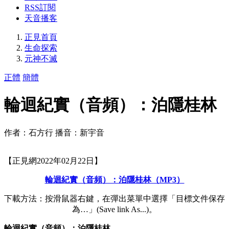
RSS訂閱
天音播客
正見首頁
生命探索
元神不滅
正體
簡體
輪迴紀實（音頻）：泊隱桂林
作者：石方行 播音：新宇音
【正見網2022年02月22日】
輪迴紀實（音頻）：泊隱桂林（MP3）
下載方法：按滑鼠器右鍵，在彈出菜單中選擇「目標文件保存
為…」(Save link As...)。
輪迴紀實（音頻）：泊隱桂林