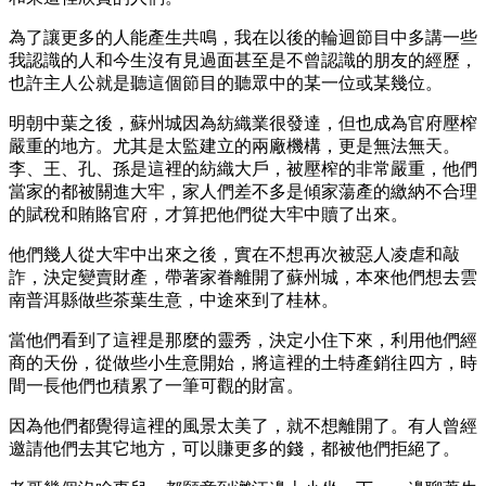
為了讓更多的人能產生共鳴，我在以後的輪迴節目中多講一些
我認識的人和今生沒有見過面甚至是不曾認識的朋友的經歷，
也許主人公就是聽這個節目的聽眾中的某一位或某幾位。
明朝中葉之後，蘇州城因為紡織業很發達，但也成為官府壓榨
嚴重的地方。尤其是太監建立的兩廠機構，更是無法無天。
李、王、孔、孫是這裡的紡織大戶，被壓榨的非常嚴重，他們
當家的都被關進大牢，家人們差不多是傾家蕩產的繳納不合理
的賦稅和賄賂官府，才算把他們從大牢中贖了出來。
他們幾人從大牢中出來之後，實在不想再次被惡人凌虐和敲
詐，決定變賣財產，帶著家眷離開了蘇州城，本來他們想去雲
南普洱縣做些茶葉生意，中途來到了桂林。
當他們看到了這裡是那麼的靈秀，決定小住下來，利用他們經
商的天份，從做些小生意開始，將這裡的土特產銷往四方，時
間一長他們也積累了一筆可觀的財富。
因為他們都覺得這裡的風景太美了，就不想離開了。有人曾經
邀請他們去其它地方，可以賺更多的錢，都被他們拒絕了。