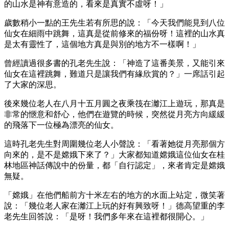
的山水是神有意造的，看來是真實不虛呀！」
歲數稍小一點的王先生若有所思的說：「今天我們能見到八位
仙女在細雨中跳舞，這真是從前修來的福份呀！這裡的山水真
是太有靈性了，這個地方真是與別的地方不一樣啊！」
曾經讀過很多書的孔老先生說：「神造了這番美景，又能引來
仙女在這裡跳舞，難道只是讓我們有緣欣賞的？」一席話引起
了大家的深思。
後來幾位老人在八月十五月圓之夜乘筏在灕江上遊玩，那真是
非常的愜意和舒心，他們在遊覽的時候，突然從月亮方向緩緩
的飛落下一位極為漂亮的仙女。
這時孔老先生對周圍幾位老人小聲說：「看著她從月亮那個方
向來的，是不是嫦娥下來了？」大家都知道嫦娥這位仙女在桂
林地區神話傳說中的份量，都「自行認定」，來者肯定是嫦娥
無疑。
「嫦娥」在他們船前方十米左右的地方的水面上站定，微笑著
說：「幾位老人家在灕江上玩的好有興致呀！」德高望重的李
老先生回答說：「是呀！我們多年來在這裡都很開心。」