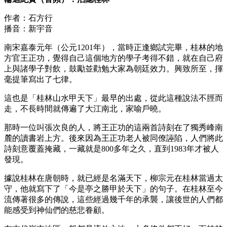
作者：石方行
播音：新宇音
南宋嘉泰元年（公元1201年），當時正逢鄉試完畢，桂林的地
方官王正功，覺得自己這個地方的學子考得不錯，就在自己府
上與諸學子對飲，鼓勵並勸勉大家為朝廷效力。興致所至，揮
毫提筆寫出了七律。
這也是「桂林山水甲天下」最早的出處，從此這種說法不脛而
走，不長時間就傳遍了大江南北，家喻戶曉。
那時一位叫張次良的人，將王正功的這兩首詩刻在了獨秀峰南
麓的讀書岩上方。後來因為王正功老人被同僚誣陷，人們將此
詩刻意覆蓋掩藏，一藏就是800多年之久，直到1983年才被人
發現。
據說桂林在唐朝時，就已經是名滿天下，柳宗元在桂林當過太
守，他就寫下了「今是亭之勝甲於天下」的句子。在桂林至今
流傳著很多的傳說，這些經過幾千年的承襲，讓後世的人們都
能感受到神仙們的慈悲眷顧。