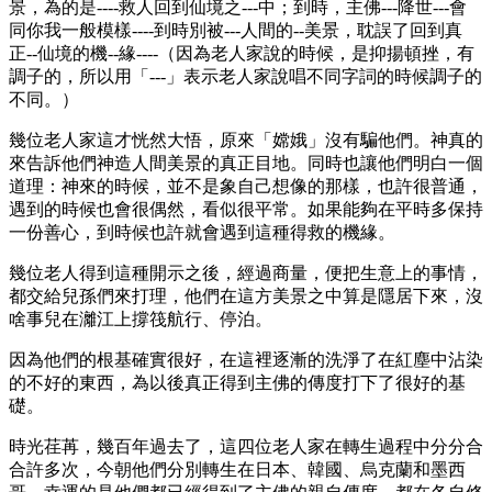
景，為的是----救人回到仙境之---中；到時，主佛---降世---會
同你我一般模樣----到時別被---人間的--美景，耽誤了回到真
正--仙境的機--緣----（因為老人家說的時候，是抑揚頓挫，有
調子的，所以用「---」表示老人家說唱不同字詞的時候調子的
不同。）
幾位老人家這才恍然大悟，原來「嫦娥」沒有騙他們。神真的
來告訴他們神造人間美景的真正目地。同時也讓他們明白一個
道理：神來的時候，並不是象自己想像的那樣，也許很普通，
遇到的時候也會很偶然，看似很平常。如果能夠在平時多保持
一份善心，到時候也許就會遇到這種得救的機緣。
幾位老人得到這種開示之後，經過商量，便把生意上的事情，
都交給兒孫們來打理，他們在這方美景之中算是隱居下來，沒
啥事兒在灕江上撐筏航行、停泊。
因為他們的根基確實很好，在這裡逐漸的洗淨了在紅塵中沾染
的不好的東西，為以後真正得到主佛的傳度打下了很好的基
礎。
時光荏苒，幾百年過去了，這四位老人家在轉生過程中分分合
合許多次，今朝他們分別轉生在日本、韓國、烏克蘭和墨西