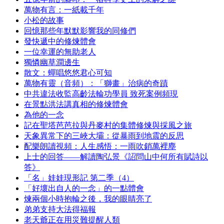
萬物有言：一紙載千年
小松的故事
回憶那些年默默影響我的同修們
發快遞中的修煉體會
一位幸運的無助老人
獨憐幽草澗邊生
散文：蟬唱悠悠君心可知
萬物有靈（音頻）：「獅畫」治病的奇蹟
中共違法收監高齡法輪功學員 致死案例頻現
在景點洪法講真相的修煉體會
為他的一念
記在聖塔芭芭拉與丹麥村的集體修煉與採風之旅
天象異常下的三峽大壩：從暴雨到地震的反思
配樂朗讀視頻：人生感悟：一雨吹銷萬裡塵
上士的回答——解讀陶弘景《詔問山中何所有賦詩以
答》
「名」娃娃現形記 第二季（4）
「好壞出自人的一念」的一點體會
煉兩個小時抱輪之後，我的眼睛亮了
弟弟支持大法得福報
老天爺正在用災難提醒人類