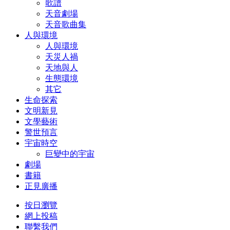
歌譜
天音劇場
天音歌曲集
人與環境
人與環境
天災人禍
天地與人
生態環境
其它
生命探索
文明新見
文學藝術
警世預言
宇宙時空
巨變中的宇宙
劇場
書籍
正見廣播
按日瀏覽
網上投稿
聯繫我們