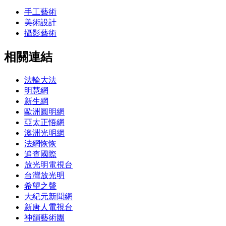
手工藝術
美術設計
攝影藝術
相關連結
法輪大法
明慧網
新生網
歐洲圓明網
亞太正悟網
澳洲光明網
法網恢恢
追查國際
放光明電視台
台灣放光明
希望之聲
大紀元新聞網
新唐人電視台
神韻藝術團