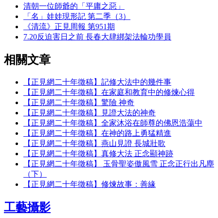
清朝一位師爺的「平庸之惡」
「名」娃娃現形記 第二季（3）
《清流》正見周報 第951期
7.20反迫害日之前 長春大肆綁架法輪功學員
相關文章
【正見網二十年徵稿】記修大法中的幾件事
【正見網二十年徵稿】在家庭和教育中的修煉心得
【正見網二十年徵稿】驚險 神奇
【正見網二十年徵稿】見證大法的神奇
【正見網二十年徵稿】全家沐浴在師尊的佛恩浩蕩中
【正見網二十年徵稿】在神的路上勇猛精進
【正見網二十年徵稿】燕山見證 長城壯歌
【正見網二十年徵稿】真修大法 正念顯神跡
【正見網二十年徵稿】 玉骨聖姿傲風雪 正念正行出凡塵
（下）
【正見網二十年徵稿】修煉故事：善緣
工藝攝影