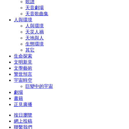
歌譜
天音劇場
天音歌曲集
人與環境
人與環境
天災人禍
天地與人
生態環境
其它
生命探索
文明新見
文學藝術
警世預言
宇宙時空
巨變中的宇宙
劇場
書籍
正見廣播
按日瀏覽
網上投稿
聯繫我們