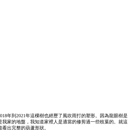
18年到2021年這棵樹也經歷了風吹雨打的塑形。因為龍眼樹是
是我家的地盤，我知道家裡人是適當的修剪過一些枝葉的。就這
能看出完整的葫蘆形狀。