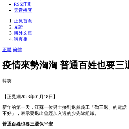
RSS訂閱
天音播客
正見首頁
見證
海外文集
講真相
正體
簡體
疫情來勢洶洶 普通百姓也要三
韓笑
【正見網2023年01月18日】
新年的第一天，江蘇一位男士接到退黨義工「勸三退」的電話
不好」，表示要退出曾經加入過的少先隊組織。
普通百姓也要三退保平安