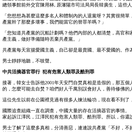
總領事館前外交官陳用林, 原瀋陽市司法局局長韓廣生，這些
「您想想為甚麼這麼多名人和體制內的人退黨呀？其實很簡單
產黨幹了那麼多壞事，我們能當它的替罪羊嗎？」
「您知道共產黨的沉船計劃嗎？他們內部的人都清楚，高官和
產主義，做好準備隨時丟棄共產黨。」
共產黨每天宣揚愛國主義，自己卻是最賣國、最不愛國的。作
男士靜靜地聽，不吱聲。
中共活摘器官罪行 犯有危害人類罪及酷刑罪
接著，韓女士告訴他2001年天安門自焚真相是造假的，那五
的，怎麼可能去自焚？咱們好人千萬別誤會好人，善待修佛的
這位先生以前在公園裡見過有很多人煉法輪功，現在看不到了
國際追查組織一直在調查，中國大量的存在活摘器官的事情。
家起訴江澤民，江澤民犯有危害人類罪、酷刑罪。所以，你還
男士了解了這麼多真相，分清善惡，連連說共產黨「不好，不