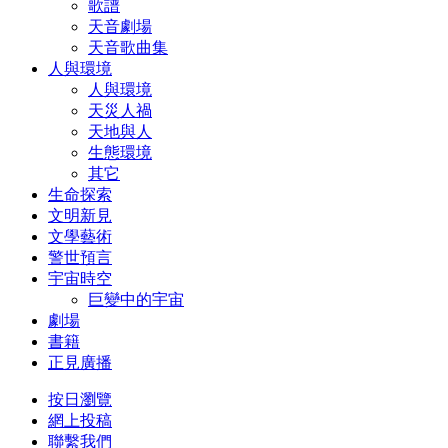
歌譜
天音劇場
天音歌曲集
人與環境
人與環境
天災人禍
天地與人
生態環境
其它
生命探索
文明新見
文學藝術
警世預言
宇宙時空
巨變中的宇宙
劇場
書籍
正見廣播
按日瀏覽
網上投稿
聯繫我們