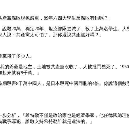
共產黨腐敗現象嚴重，89年六四大學生反腐敗有錯嗎？」
說殺20萬，穩定20年，坦克部隊進城了，殺了上萬名學生。
家人說：共產黨太可怕了。那你還說共產黨好嗎？」
產黨殺了多少人。
「我的爺爺是地主，土地被共產黨沒收了，人被批鬥整死了。19
加起來就有8千萬。」
平時期殺害8千萬中國人，是日本殺死中國同胞的4倍。你說這個
一步分析，「希特勒不僅是政治家也是經濟學家，他任德國總理
為戰爭罪犯，誰敢支持希特勒誰就是違法的。」