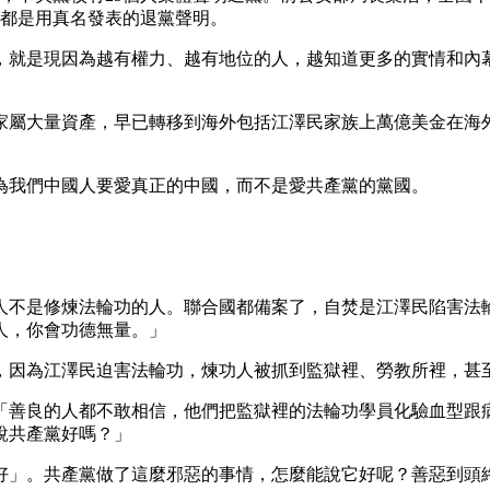
人都是用真名發表的退黨聲明。
，就是現因為越有權力、越有地位的人，越知道更多的實情和內
家屬大量資產，早已轉移到海外包括江澤民家族上萬億美金在海
為我們中國人要愛真正的中國，而不是愛共產黨的黨國。
個人不是修煉法輪功的人。聯合國都備案了，自焚是江澤民陷害
人，你會功德無量。」
，因為江澤民迫害法輪功，煉功人被抓到監獄裡、勞教所裡，甚
「善良的人都不敢相信，他們把監獄裡的法輪功學員化驗血型跟病
說共產黨好嗎？」
好」。共產黨做了這麼邪惡的事情，怎麼能說它好呢？善惡到頭