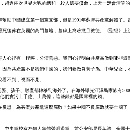
人，超過兩次世界大戰的總和，殺人總要償命，上天一定會清算
年幫助中國建立第一個黨支部，但是1991年蘇聯共產黨解體了
思死後葬在英國的高門墓地，墓碑上寫著撒旦教徒。《聖經》上
好人心裡有一桿秤，分清善惡。我們心裡明白共產黨做到哪些壞
，因為共產黨不是我們中國的，我們要做炎黃子孫、中華兒女，
說看不到，視而不見。
老婆、孩子、財產都轉移到海外了。在海外曝光江澤民家族有50
，他們貪污上千億、上萬億，這些錢都是國庫裡的錢。
在反思，為甚麼共產黨這麼腐敗？如果中國不反腐敗就要亡國了
，中央黨校有25個人集體聲明退黨。前公安部局長葉浩，全國