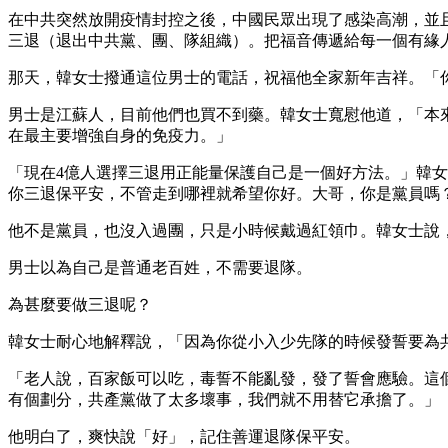
在中共突然放開疫情封控之後，中國民眾出現了感染高潮，並
三退（退出中共黨、團、隊組織）。把福音傳遞給每一個有緣
那天，韓女士撥通這位男士的電話，祝福他全家新年吉祥。「
男士是江蘇人，目前他們也買不到藥。韓女士寬慰他道，「本
在最主要增強自身的免疫力。」
「現在4億人選擇三退用正能量保護自己是一個好方法。」韓
你三退保平安，不管走到哪裡就希望你好。大哥，你是黨員嗎
他不是黨員，也沒入過團，只是小時候戴過紅領巾。韓女士說
男士以為自己是普通老百姓，不需要退隊。
為甚麼要做三退呢？
韓女士耐心地解釋說，「因為你從小入少先隊的時候發誓要為
「老人說，百家飯可以吃，毒誓不能亂發，發了誓會應驗。這
有個劃分，共產黨做了太多壞事，我們就不用替它承擔了。」
他明白了，爽快說「好」，記住善運退隊保平安。