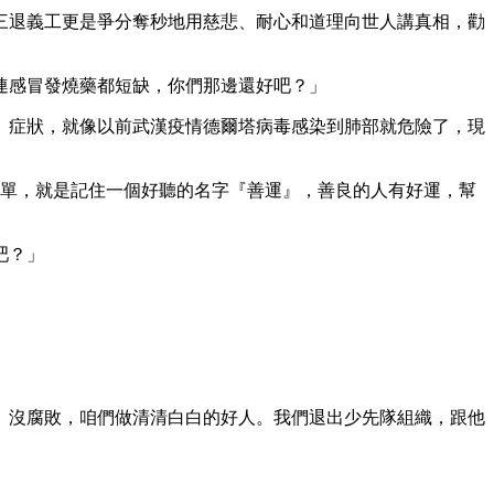
三退義工更是爭分奪秒地用慈悲、耐心和道理向世人講真相，勸
連感冒發燒藥都短缺，你們那邊還好吧？」
』症狀，就像以前武漢疫情德爾塔病毒感染到肺部就危險了，現
簡單，就是記住一個好聽的名字『善運』，善良的人有好運，幫
吧？」
」
、沒腐敗，咱們做清清白白的好人。我們退出少先隊組織，跟他