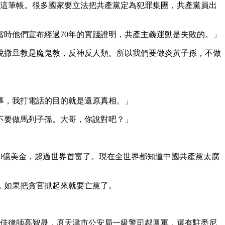
的這筆帳。很多國家要立法把共產黨定為犯罪集團，共產黨員出
。當時他們宣布經過70年的實踐證明，共產主義運動是失敗的。」
說撒旦教是魔鬼教，反神反人類。所以我們要做炎黃子孫，不做
事，我打電話的目的就是還原真相。」
不要做馬列子孫。大哥，你說對吧？」
00億美金，超過世界首富了。現在全世界都知道中國共產黨太腐
，如果把貪官抓起來就要亡黨了。
十佳律師高智晟，原天津市公安局一級警司郝鳳軍，還有駐悉尼