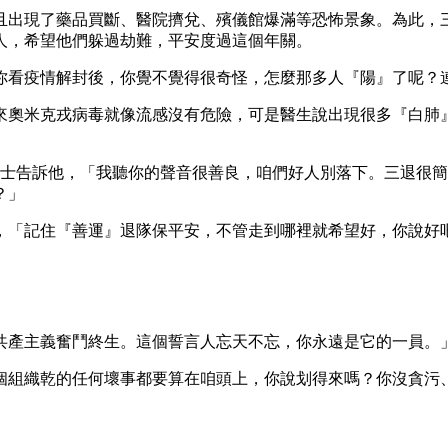
且出現了藥品買斷、醫院擠兌、殯儀館爆滿等恐怖景象。為此，
人，希望他們躲過劫難，平安度過這個年關。
你看疫情解封後，你覺不覺得很奇怪，怎麼那多人『陽』了呢？
來奧米克戎病毒就像流感沒有危險，可是醫生說出現很多『白肺
女士告訴他，「我聽你的聲音很善良，咱們好人別落下。三退很
？」
，「記住『善運』退隊保平安，不管走到哪裡就希望好，你說好
共產主義奮鬥終生。這個誓言人忘天不忘，你永遠是它的一員。
個組織乾的任何壞事都要算在咱頭上，你說划得來嗎？你沒貪污