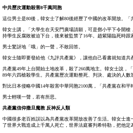
中共歷次運動殺害8千萬同胞
這位男士是80後，韓女士了解80後經歷了中國的改革開放。「
韓女士講，「大學生在天安門廣場請願，可是鄧小平下令開槍，
持學生反腐敗被迫下台，後來被監禁了16年。趙紫陽臨死時跟
男士驚訝地「哦」的一聲，不敢回答。
韓女士隨即要發給他《九評共產黨》，讓他自己看書就知道共
共產黨49年上台開始土地改革，殺了260萬地主。韓女士說，
89年六四槍殺學生。共產黨歷次運動整死、判決、處決的人數
對比日本侵略中國14年殺害中華同胞2100萬，「共產黨在和
男士輕嘆一聲，若有所思。
共產黨信仰撒旦魔教 反神反人類
中國很多老百姓誤以為共產黨改革開放改善了生活。韓女士進
了世界大戰造成上千萬人死亡，世界法庭審判希特勒，把他定