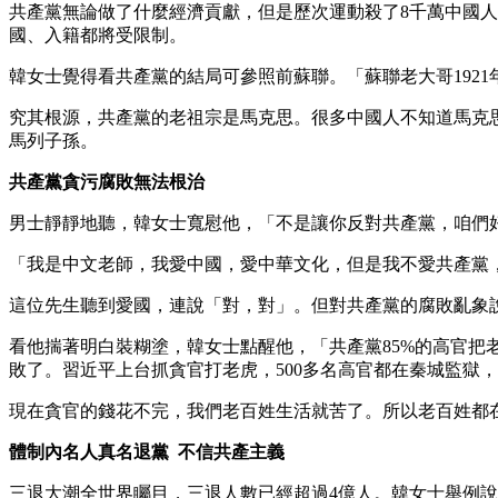
共產黨無論做了什麼經濟貢獻，但是歷次運動殺了8千萬中國
國、入籍都將受限制。
韓女士覺得看共產黨的結局可參照前蘇聯。「蘇聯老大哥1921
究其根源，共產黨的老祖宗是馬克思。很多中國人不知道馬克
馬列子孫。
共產黨貪污腐敗無法根治
男士靜靜地聽，韓女士寬慰他，「不是讓你反對共產黨，咱們
「我是中文老師，我愛中國，愛中華文化，但是我不愛共產黨
這位先生聽到愛國，連說「對，對」。但對共產黨的腐敗亂象
看他揣著明白裝糊塗，韓女士點醒他，「共產黨85%的高官把
敗了。習近平上台抓貪官打老虎，500多名高官都在秦城監獄
現在貪官的錢花不完，我們老百姓生活就苦了。所以老百姓都
體制內名人真名退黨 不信共產主義
三退大潮全世界矚目，三退人數已經超過4億人。韓女士舉例說