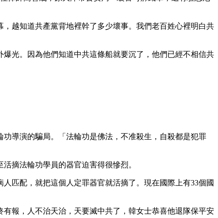
幕，越知道共產黨背地裡幹了多少壞事。我們老百姓心裡明白共
外爆光。因為他們知道中共這條船就要沉了，他們已經不相信共
法輪功導演的騙局。「法輪功是佛法，不准殺生，自殺都是犯罪
至活摘法輪功學員的器官迫害得很慘烈。
人匹配，就把這個人定罪器官就活摘了。現在國際上有33個國
終有報，人不治天治，天要滅中共了，韓女士恭喜他退隊保平安