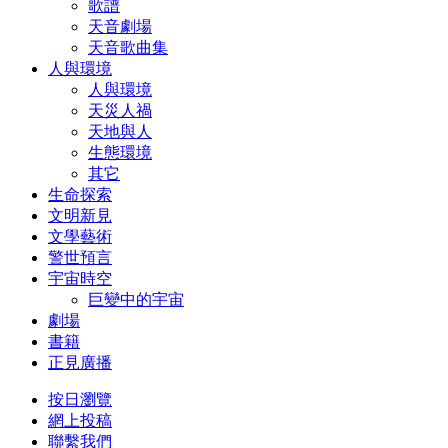
歌譜
天音劇場
天音歌曲集
人與環境
人與環境
天災人禍
天地與人
生態環境
其它
生命探索
文明新見
文學藝術
警世預言
宇宙時空
巨變中的宇宙
劇場
書籍
正見廣播
按日瀏覽
網上投稿
聯繫我們