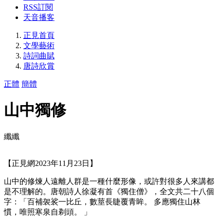
RSS訂閱
天音播客
正見首頁
文學藝術
詩詞曲賦
唐詩欣賞
正體
簡體
山中獨修
纖纖
【正見網2023年11月23日】
山中的修煉人遠離人群是一種什麼形像，或許對很多人來講都
是不理解的。唐朝詩人徐凝有首《獨住僧》，全文共二十八個
字：「百補袈裟一比丘，數莖長睫覆青眸。 多應獨住山林
慣，唯照寒泉自剃頭。 」