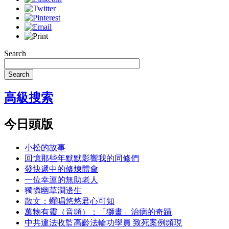
Search
Search
高級搜索
今日頭版
小松的故事
回憶那些年默默影響我的同修們
發快遞中的修煉體會
一位幸運的無助老人
獨憐幽草澗邊生
散文：蟬唱悠悠君心可知
萬物有靈（音頻）：「獅畫」治病的奇蹟
中共違法收監高齡法輪功學員 致死案例頻現