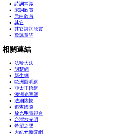
詩詞常識
宋詞欣賞
元曲欣賞
其它
其它詩詞欣賞
歌謠童謠
相關連結
法輪大法
明慧網
新生網
歐洲圓明網
亞太正悟網
澳洲光明網
法網恢恢
追查國際
放光明電視台
台灣放光明
希望之聲
大紀元新聞網