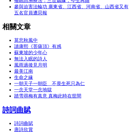
催眠回溯療法：三世姻緣，今生再續
參與迫害法輪功 廣東省、江西省、河南省、山西省又有
五名官員遭惡報
相關文章
莫悲秋風中
讀康熙《菩薩頂》有感
蘇東坡的少年心
無法入眠的詩人
風雨過後見月明
最美江南
生命之緣
一朝天子一朝臣 不畏生死只為仁
一念天堂一念地獄
踏雪尋梅有真意 真梅此時在世間
詩詞曲賦
詩詞曲賦
唐詩欣賞