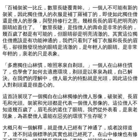
「百補袈裟一比丘，數莖長睫覆青眸。」一個人不可能有新的
袈裟，因此獨住僧人的衣服是補丁羅補丁的，即使如此獨住僧
還是僧人的形像，與堅持修行之意。幾根長長的眉毛把明亮的
眼睛給蓋住了。「數莖長睫」是指僧人的壽命是非常的長的，
幾百歲了都是有可能的，但眼睛卻是明亮清澈的。其實這位獨
住僧應該是有功能神通的，我們只看到了補丁衣服和長長的眉
毛，卻很難發現他的眼晴是清澈的，是年輕人的眼睛。是非常
年輕的，衰老的只是表象。
「多應獨住山林慣，唯照寒泉自剃頭。」一個人在山林住慣
了，也學會了如何去適應環境，剃頭是以寒泉為鏡，自己解
決。在我們的理解中，僧人最大的特點就是光頭，因此這位僧
人對剃頭還是很盡心的。
這首詩展現了一個獨自在山林獨修的僧人形像，破袈裟、長眉
毛和光頭。袈裟和光頭都是代表一個僧人形像的。這位僧人不
知道幾百歲了，眉毛長的遮住了眼睛。我們從外表看，是衰老
現象，為甚麼僧人還能在惡劣的環境下生存呢？
大概只有一個解釋，就是僧人已經有了神通了，或者說得道
了。達不到這個標準的其實也就已經死了。在山中修煉也有修