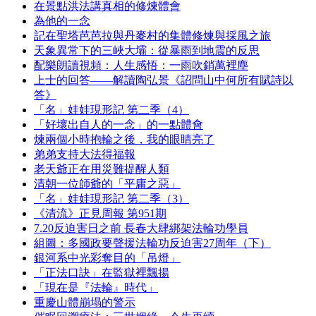
在景點洪法講真相的修煉體會
為他的一念
記在聖塔芭芭拉與丹麥村的集體修煉與採風之旅
天象異常下的三峽大壩：從暴雨到地震的反思
配樂朗讀視頻：人生感悟：一雨吹銷萬裡塵
上士的回答——解讀陶弘景《詔問山中何所有賦詩以
答》
「名」娃娃現形記 第二季（4）
「好壞出自人的一念」的一點體會
煉兩個小時抱輪之後，我的眼睛亮了
弟弟支持大法得福報
老天爺正在用災難提醒人類
清朝一位師爺的「平庸之惡」
「名」娃娃現形記 第二季（3）
《清流》正見周報 第951期
7.20反迫害日之前 長春大肆綁架法輪功學員
組圖：多國政要聲援法輪功反迫害27周年（下）
銀河系中光彩奪目的「吊燈」
「正法口訣」在監獄裡飄揚
「現在是『法輪』時代」
重慶山體崩塌的警示