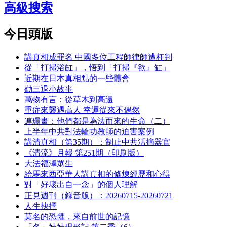
高級搜索
今日頭版
講真相成罪名 中國多位工程師律師遭枉判
從「打掃浴缸」，悟到「打掃『欲』缸」
近期在日本真相點的一些體會
勸三退小故事
萬物有言：從草木到高遠
重症來襲遇高人 幸運從來不偶然
連環畫：他們都是為法而來的生命（二）
上半年中共對法輪功教師的迫害案例
講清真相（第35期）：制止中共活摘器官
《清流》月報 第251期（印刷版）
大法福澤眾生
給馬來西亞華人講真相的修煉經歷和心得
對「好壞出自一念」的個人理解
正見週刊（錄音版）：20260715-20260721
人生抉擇
莫名的恐懼，來自前世的記憶