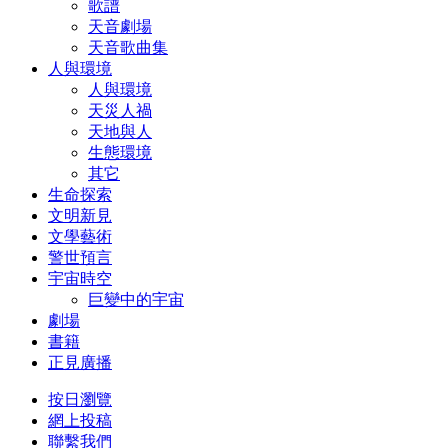
歌譜
天音劇場
天音歌曲集
人與環境
人與環境
天災人禍
天地與人
生態環境
其它
生命探索
文明新見
文學藝術
警世預言
宇宙時空
巨變中的宇宙
劇場
書籍
正見廣播
按日瀏覽
網上投稿
聯繫我們