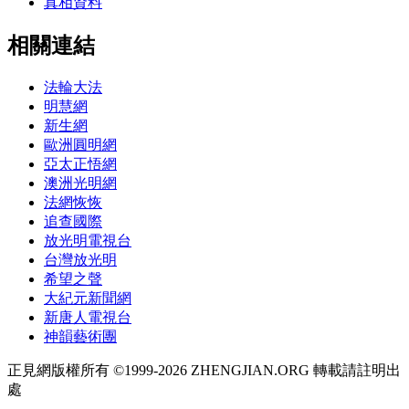
真相資料
相關連結
法輪大法
明慧網
新生網
歐洲圓明網
亞太正悟網
澳洲光明網
法網恢恢
追查國際
放光明電視台
台灣放光明
希望之聲
大紀元新聞網
新唐人電視台
神韻藝術團
正見網版權所有 ©1999-2026 ZHENGJIAN.ORG 轉載請註明出
處