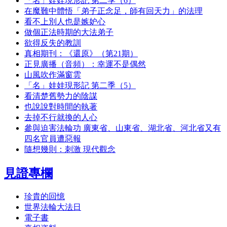
「名」娃娃現形記 第二季（6）
在魔難中體悟「弟子正念足，師有回天力」的法理
看不上別人也是嫉妒心
做個正法時期的大法弟子
欲得反失的教訓
真相期刊：《還原》（第21期）
正見廣播（音頻）：幸運不是偶然
山風吹作滿窗雲
「名」娃娃現形記 第二季（5）
看清楚舊勢力的陰謀
也說說對時間的執著
去掉不行就換的人心
參與迫害法輪功 廣東省、山東省、湖北省、河北省又有
四名官員遭惡報
隨想幾則：刺激 現代觀念
見證專欄
珍貴的回憶
世界法輪大法日
電子書