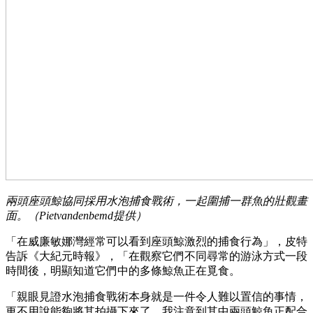
兩頭座頭鯨協同採用水泡捕食戰術，一起圍捕一群魚的壯觀畫
面。（Pietvandenbemd提供）
「在威廉敏娜灣經常可以看到座頭鯨激烈的捕食行為」，皮特
告訴《大紀元時報》，「在觀察它們不同尋常的游泳方式一段
時間後，明顯知道它們中的多條鯨魚正在覓食。
「親眼見證水泡捕食戰術本身就是一件令人難以置信的事情，
更不用說能夠將其拍攝下來了。我注意到其中兩頭鯨魚正配合