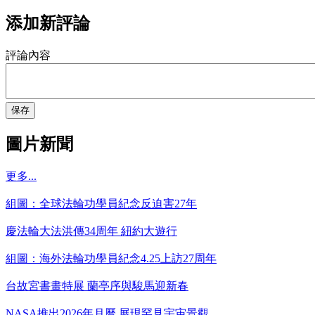
添加新評論
評論內容
保存
圖片新聞
更多...
組圖：全球法輪功學員紀念反迫害27年
慶法輪大法洪傳34周年 紐約大遊行
組圖：海外法輪功學員紀念4.25上訪27周年
台故宮書畫特展 蘭亭序與駿馬迎新春
NASA推出2026年月曆 展現罕見宇宙景觀