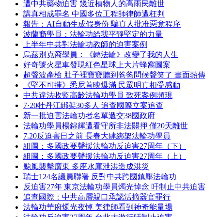
遭中共藥物迫害 幾近植物人的高雨民離世
講真相成罪名 中國多位工程師律師遭枉判
報告：AI自動生成假身份 騙真人批准惡意程序
波蘭裔學員：法輪功給我平靜堅定的力量
上半年中共對法輪功教師的迫害案例
烏茲別克裔學員：《轉法輪》改變了我的人生
好奇號火星車發現紅色星球上大片蜂窩圖案
超聲波產檢 肚子裡寶寶聽到爸爸問候聲笑了 畫面熱傳
《堅不可摧》悉尼首映爆滿 民眾明真相受感動
中共違法收監高齡法輪功學員 致死案例頻現
7·20牡丹江綁架30多人 追查國際立案追查
新一批迫害法輪功者名單遞交38國政府
法輪功學員楊錦輝遭看守所非法關押 僅20天離世
7.20反迫害日之前 長春大肆綁架法輪功學員
組圖：多國政要聲援法輪功反迫害27周年（下）
組圖：多國政要聲援法輪功反迫害27周年（上）
颱風襲擊廣東 多座水庫泄洪造成洪災
瑞士124名議員聯署 反對中共跨國鎮壓法輪功
反迫害27年 東京法輪功學員燭光悼念 吁制止中共迫害
追查國際：中共高層親口承認活摘器官罪行
法輪功華府燭光夜悼 美律師看到神奇能量場