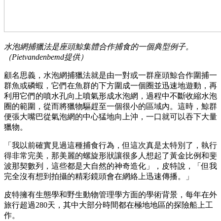
水泡網捕獵法是座頭鯨集體合作捕食的一個典型例子。
（Pietvandenbemd提供）
顧名思義，水泡網捕獵法就是由一對或一群座頭鯨合作圍捕一
群魚或磷蝦，它們在魚群的下方圍成一個圈並迅速地遊動，再
利用它們的噴水孔向上噴氣形成水泡網，過程中不斷收縮水泡
圈的範圍，從而將獵物驅趕至一個很小的區域內。這時，鯨群
便張大嘴巴從氣泡網的中心猛地向上沖，一口就可以吞下大量
獵物。
「我以前確實見過這種捕食行為，但這次真是太特別了，執行
得非常完美，那美麗的螺旋形狀讓很多人想起了黃金比例和斐
波那契數列，這些都是大自然的神奇造化」，皮特說，「但我
完全沒有想到拍攝的精彩鏡頭會在網絡上迅速傳播。」
皮特擁有生態學和野生動物管理學方面的學術背景，每年在外
旅行超過280天，其中大部分時間都在極地地區的探險船上工
作。