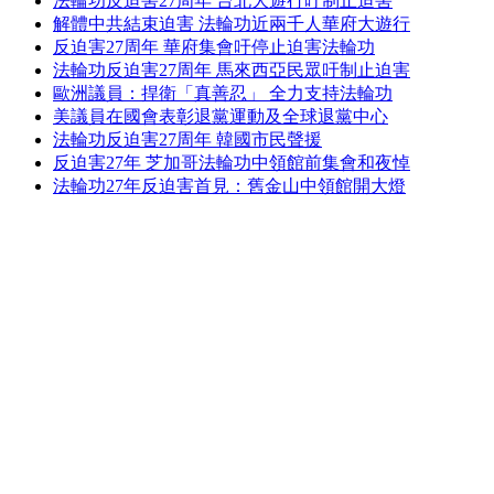
法輪功反迫害27周年 台北大遊行吁制止迫害
解體中共結束迫害 法輪功近兩千人華府大遊行
反迫害27周年 華府集會吁停止迫害法輪功
法輪功反迫害27周年 馬來西亞民眾吁制止迫害
歐洲議員：捍衛「真善忍」 全力支持法輪功
美議員在國會表彰退黨運動及全球退黨中心
法輪功反迫害27周年 韓國市民聲援
反迫害27年 芝加哥法輪功中領館前集會和夜悼
法輪功27年反迫害首見：舊金山中領館開大燈