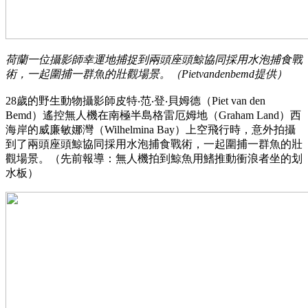
荷蘭一位攝影師幸運地捕捉到兩頭座頭鯨協同採用水泡捕食戰
術，一起圍捕一群魚的壯觀場景。（Pietvandenbemd提供）
28歲的野生動物攝影師皮特‧范‧登‧貝姆德（Piet van den
Bemd）遙控無人機在南極半島格雷厄姆地（Graham Land）西
海岸的威廉敏娜灣（Wilhelmina Bay）上空飛行時，意外拍攝
到了兩頭座頭鯨協同採用水泡捕食戰術，一起圍捕一群魚的壯
觀場景。（先前報導：無人機拍到鯨魚用鰭推動衝浪者坐的划
水板）