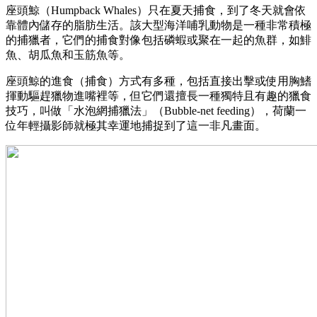
座頭鯨（Humpback Whales）只在夏天捕食，到了冬天就會依
靠體內儲存的脂肪生活。該大型海洋哺乳動物是一種非常積極
的捕獵者，它們的捕食對像包括磷蝦或聚在一起的魚群，如鯡
魚、胡瓜魚和玉筋魚等。
座頭鯨的進食（捕食）方式有多種，包括直接出擊或使用胸鰭
揮動驅趕獵物進嘴裡等，但它們還擅長一種獨特且有趣的獵食
技巧，叫做「水泡網捕獵法」（Bubble-net feeding），荷蘭一
位年輕攝影師就極其幸運地捕捉到了這一非凡畫面。