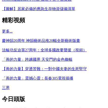
【圖解】居家必備的應急生存物資儲備清單
精彩視頻
更多...
慶神韻20周年 神韻藝術品推20幅全新藝術版畫
法輪功反迫害27周年：全球多國政要聲援（視頻）
「善的力量」跨越國界 天安門的金色條幅
【善的力量】穿透苦難：一對中國夫妻的生死堅守
「善的力量」震撼心靈：長春305電視插播
三界
今日頭版