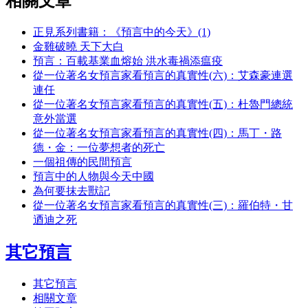
相關文章
正見系列書籍：《預言中的今天》(1)
金雞破曉 天下大白
預言：百載基業血熔始 洪水毒禍添瘟疫
從一位著名女預言家看預言的真實性(六)：艾森豪連選
連任
從一位著名女預言家看預言的真實性(五)：杜魯門總統
意外當選
從一位著名女預言家看預言的真實性(四)：馬丁・路
德・金：一位夢想者的死亡
一個祖傳的民間預言
預言中的人物與今天中國
為何要抹去獸記
從一位著名女預言家看預言的真實性(三)：羅伯特・甘
迺迪之死
其它預言
其它預言
相關文章