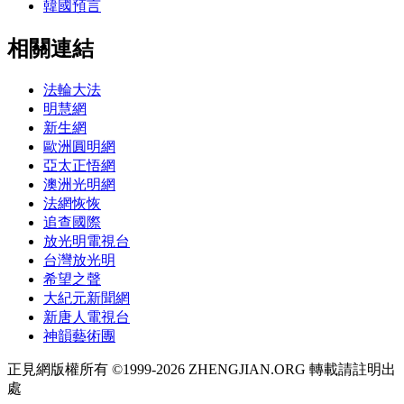
韓國預言
相關連結
法輪大法
明慧網
新生網
歐洲圓明網
亞太正悟網
澳洲光明網
法網恢恢
追查國際
放光明電視台
台灣放光明
希望之聲
大紀元新聞網
新唐人電視台
神韻藝術團
正見網版權所有 ©1999-2026 ZHENGJIAN.ORG 轉載請註明出
處