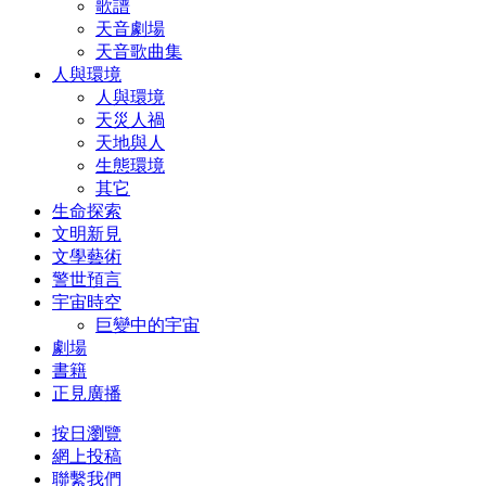
歌譜
天音劇場
天音歌曲集
人與環境
人與環境
天災人禍
天地與人
生態環境
其它
生命探索
文明新見
文學藝術
警世預言
宇宙時空
巨變中的宇宙
劇場
書籍
正見廣播
按日瀏覽
網上投稿
聯繫我們