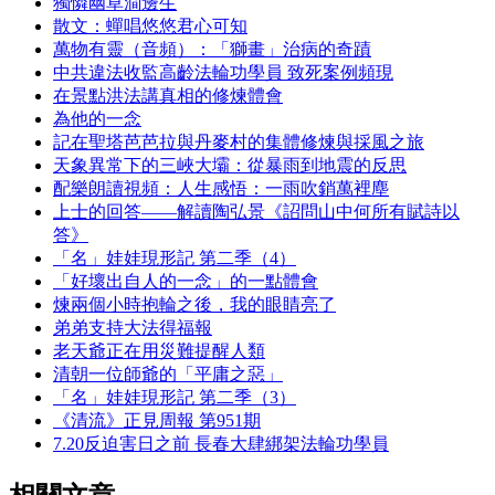
獨憐幽草澗邊生
散文：蟬唱悠悠君心可知
萬物有靈（音頻）：「獅畫」治病的奇蹟
中共違法收監高齡法輪功學員 致死案例頻現
在景點洪法講真相的修煉體會
為他的一念
記在聖塔芭芭拉與丹麥村的集體修煉與採風之旅
天象異常下的三峽大壩：從暴雨到地震的反思
配樂朗讀視頻：人生感悟：一雨吹銷萬裡塵
上士的回答——解讀陶弘景《詔問山中何所有賦詩以
答》
「名」娃娃現形記 第二季（4）
「好壞出自人的一念」的一點體會
煉兩個小時抱輪之後，我的眼睛亮了
弟弟支持大法得福報
老天爺正在用災難提醒人類
清朝一位師爺的「平庸之惡」
「名」娃娃現形記 第二季（3）
《清流》正見周報 第951期
7.20反迫害日之前 長春大肆綁架法輪功學員