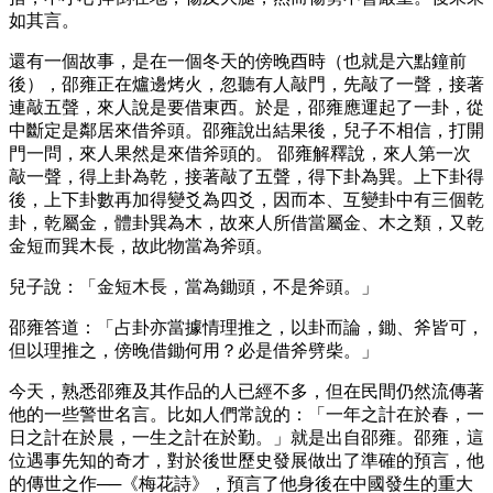
如其言。
還有一個故事，是在一個冬天的傍晚酉時（也就是六點鐘前
後），邵雍正在爐邊烤火，忽聽有人敲門，先敲了一聲，接著
連敲五聲，來人說是要借東西。於是，邵雍應運起了一卦，從
中斷定是鄰居來借斧頭。邵雍說出結果後，兒子不相信，打開
門一問，來人果然是來借斧頭的。 邵雍解釋說，來人第一次
敲一聲，得上卦為乾，接著敲了五聲，得下卦為巽。上下卦得
後，上下卦數再加得變爻為四爻，因而本、互變卦中有三個乾
卦，乾屬金，體卦巽為木，故來人所借當屬金、木之類，又乾
金短而巽木長，故此物當為斧頭。
兒子說：「金短木長，當為鋤頭，不是斧頭。」
邵雍答道：「占卦亦當據情理推之，以卦而論，鋤、斧皆可，
但以理推之，傍晚借鋤何用？必是借斧劈柴。」
今天，熟悉邵雍及其作品的人已經不多，但在民間仍然流傳著
他的一些警世名言。比如人們常說的：「一年之計在於春，一
日之計在於晨，一生之計在於勤。」就是出自邵雍。邵雍，這
位遇事先知的奇才，對於後世歷史發展做出了準確的預言，他
的傳世之作──《梅花詩》，預言了他身後在中國發生的重大