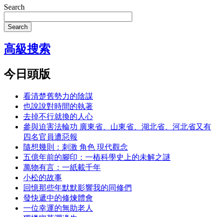
Search
Search
高級搜索
今日頭版
看清楚舊勢力的陰謀
也說說對時間的執著
去掉不行就換的人心
參與迫害法輪功 廣東省、山東省、湖北省、河北省又有
四名官員遭惡報
隨想幾則：刺激 角色 現代觀念
五億年前的腳印：一樁科學史上的未解之謎
萬物有言：一紙載千年
小松的故事
回憶那些年默默影響我的同修們
發快遞中的修煉體會
一位幸運的無助老人