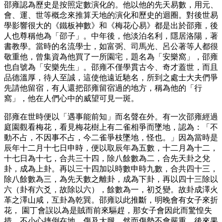
邵雍認為歷史是按照定數演化的。他以他的先天易數，用元、
會、運、世等概念來推算天地的演化和歷史的迴圈。對後世易
學影響很大的《鐵板神數》和《梅花心易》都是出於邵雍，後
人也尊稱他為「邵子」。中年後，他淡泊名利，隱居洛陽，著
書教學。當時的名流學士，如富弼、司馬光、呂公著等人都很
敬重他，曾集資為他買了一所園宅，題名為「安樂窩」，邵雍
也自號為「安樂先生」。邵雍不僅學貫古今、奇才蓋世，而且
品德溫厚，待人至誠，這使他遠近馳名，所到之處士大夫們爭
先請他留宿，有人還把邵雍留宿過的地方，稱為他的「行
窩」，他在人們心中的威望可見一斑。
邵雍在世時便以「遇事能前知」而名聲在外。有一次邵雍經過
庭園觀看梅花，看見梅花樹上有二雀相爭而墜地，認為：「不
動不占，不因事不占，今二雀爭枝墜地，怪也。」因為當時是
辰年十二月十七日申時，便以取辰年為五數，十二月為十二，
十七日為十七，合共三十四，除八餘數為二，合先天卦之兌
卦，成為上卦。再以三十四加以時數申時九數，合共四十三，
除八餘數為三，為先天數之離卦，成為下卦，再以四十三除以
六（卦有六爻，故除以六），餘數為一，初爻變。故卦成澤火
革之澤山咸，互卦為乾巽。邵雍以此推斷，明晚會有女子來折
花， 園丁會誤以為是賊而前來驅趕，那女子會因此而驚惶失
措，不小心摔倒在地，傷及大腿，然而傷勢不會嚴重。後來果