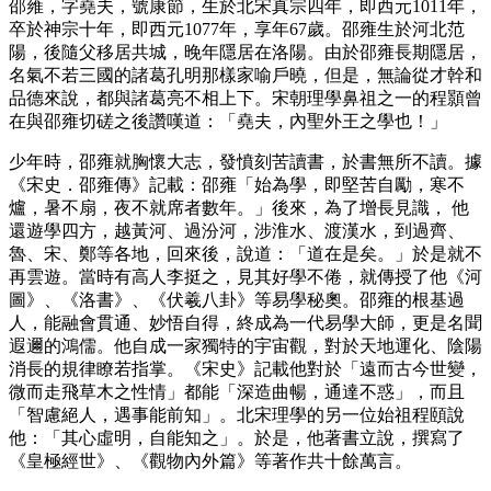
邵雍，字堯夫，號康節，生於北宋真宗四年，即西元1011年，
卒於神宗十年，即西元1077年，享年67歲。邵雍生於河北范
陽，後隨父移居共城，晚年隱居在洛陽。由於邵雍長期隱居，
名氣不若三國的諸葛孔明那樣家喻戶曉，但是，無論從才幹和
品德來說，都與諸葛亮不相上下。宋朝理學鼻祖之一的程顥曾
在與邵雍切磋之後讚嘆道：「堯夫，內聖外王之學也！」
少年時，邵雍就胸懷大志，發憤刻苦讀書，於書無所不讀。據
《宋史．邵雍傳》記載：邵雍「始為學，即堅苦自勵，寒不
爐，暑不扇，夜不就席者數年。」後來，為了增長見識， 他
還遊學四方，越黃河、過汾河，涉淮水、渡漢水，到過齊、
魯、宋、鄭等各地，回來後，說道：「道在是矣。」於是就不
再雲遊。當時有高人李挺之，見其好學不倦，就傳授了他《河
圖》、《洛書》、《伏羲八卦》等易學秘奧。邵雍的根基過
人，能融會貫通、妙悟自得，終成為一代易學大師，更是名聞
遐邇的鴻儒。他自成一家獨特的宇宙觀，對於天地運化、陰陽
消長的規律瞭若指掌。《宋史》記載他對於「遠而古今世變，
微而走飛草木之性情」都能「深造曲暢，通達不惑」，而且
「智慮絕人，遇事能前知」。北宋理學的另一位始祖程頤說
他：「其心虛明，自能知之」。於是，他著書立說，撰寫了
《皇極經世》、《觀物內外篇》等著作共十餘萬言。