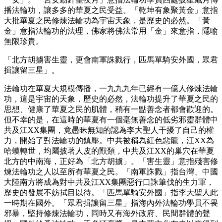
播法輪功，讓多多的華夏之民受益。「乾坤有象聚黃金」意指
大批華夏之民修煉法輪功為宇宙天象，是歷史的必然。「黃
金」意指法輪功的法理，佛家將佛法常用「金」來意指，隱喻
無限珍貴。
「北方胡擄害生靈，更會南軍誅戮行，匹馬單騎安外國，眾君
揖讓留三星」。
法輪功在華夏大規模傳播，一九九九年已經有一億人修煉法輪
功，這是宇宙的天象，歷史的必然，法輪功提升了華夏之民的
思想、健康了華夏之民的肌體，稍有一點善念者都會歡迎的。
但不幸的是，在這時的華夏有一個毫無善念的低劣邪靈群體中
共及江XX集團，竟愚昧無知的認為李大聖人干擾了自己的權
力，開始了對法輪功的鎮壓。中共被稱為紅色惡龍，江XX為
哈蟆轉世，均屬披著人皮的獸類，中共及江XX的巢穴在華夏
北方的中南海，正好為「北方胡擄」。「害生靈」意指殘害修
煉法輪功之人以至所有華夏之民。「南軍誅戮」指台灣、中國
大陸南方將成為對中共及江XX集團惡行口誅筆伐的生力軍，
歷史的發展不妨拭目以待。「匹馬單騎安外國」指李大聖人此
一時期在國外。「眾君揖讓留三星」指海內外法輪功學員不畏
邪暴，堅持修煉法輪功，同時又有海外政府、民間群體的聲