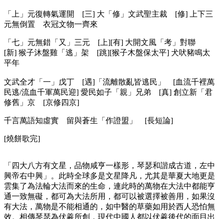
「上」元復轉氣運開 [三] 大「修」文武聖主裁 [修] 上下三
元無倒置 衣冠文物一齊來
「七」元無錯「又」三元 [上][有] 大開文風「考」對聯
[新] 猴子沐盤雞「逃」架 [跳][猴子木盤保太平] 犬吠豬鳴太
平年
文武全才「一」戊丁 [遇]「流離散亂皆逃民」 [血流千裡萬
民逃/流血千軍萬民迎] 愛民如子「親」兄弟 [真] 創立新「君
修舊」京 [京修四京]
千言萬語知虛實 留與蒼生「作證盟」 [長短論]
[燒餅歌完]
「四大八方有文星，品物咸亨一樣形，琴瑟和諧成古道，左中
興帝右中興」。此時全球多是文星降凡，尤其是華夏大地更是
雲集了為法輪大法而來的生命，連此時的萬物在大法中都能亨
通一致無礙，都可為大法所用，都可以被選擇被善用，如果沒
有大法，萬物是不能相通的，如中醫的草藥如用於西人恐怕無
效。相傳琴瑟為伏羲所創，現代中國人都以伏羲後代的面目出