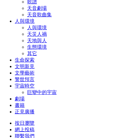
歌譜
天音劇場
天音歌曲集
人與環境
人與環境
天災人禍
天地與人
生態環境
其它
生命探索
文明新見
文學藝術
警世預言
宇宙時空
巨變中的宇宙
劇場
書籍
正見廣播
按日瀏覽
網上投稿
聯繫我們