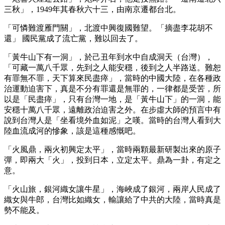
三秋」，1949年其春秋六十三，由南京遷都台北。
「可憐難渡雁門關」，北渡中興復國難望。「摘盡李花胡不
還」 國民黨成了流亡黨，難以回去了。
「黃牛山下有一洞」，於己丑年到水中自成洞天（台灣），
「可藏一萬八千眾，先到之人能安穩，後到之人半路送。難恕
有罪無不罪，天下算來民盡瘁」，當時的中國大陸，在各種政
治運動迫害下，真是不分有罪還是無罪的，一律都是受苦，所
以是「民盡瘁」，只有台灣一地，是「黃牛山下」的一洞，能
安穩十萬八千眾，遠離政治迫害之外。在步虛大師的預言中有
說到台灣人是「坐看境外血如泥」之嘆。當時的台灣人看到大
陸血流成河的慘象，該是這種感慨吧。
「火風鼎，兩火初興定太平」，當時兩顆最新研製出來的原子
彈，即兩大「火」，投到日本，立定太平。鼎為一卦，有定之
意。
「火山旅，銀河織女讓牛星」，海峽成了銀河，兩岸人民成了
織女與牛郎，台灣比如織女，輸讓給了中共的大陸，當時真是
勢不能及。