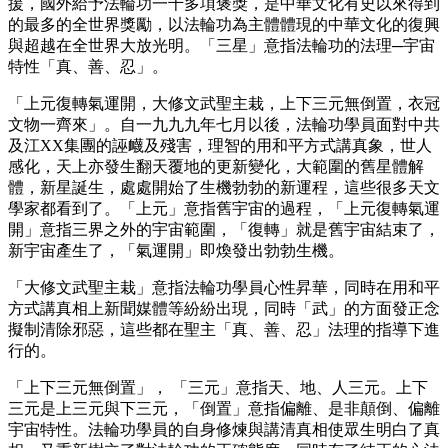
援，國外給予法輪功一千多項褒獎，是中華文化有史以來得到
的最多的全世界獎勵，以法輪功為主體體現的中華文化的復興
與超越在全世界大放光明。「三星」意指法輪功的法理─宇宙
特性「真、善、忍」。
「上元復轉氣運開，大修文武聖主栽，上下三元無倒置，衣冠
文物一齊來」。自一九九九年七月以後，法輪功學員面對中共
及江XX集團的誣衊及殘害，理智的用和平方式講真象，世人
感化，天上亦發生翻天覆地的更新變化，大範圍的舊星體解
體，新星誕生，處處開始了生機勃勃的新運程，這些很多天文
學家都看到了。「上元」意指舊宇宙的過程，「上元復轉氣運
開」意指三界之外的宇宙範圍，「復轉」就是舊宇宙結束了，
新宇宙產生了，「氣運開」即煥發出勃勃生機。
「大修文武聖主栽」意指法輪功學員心性昇華，同時在用和平
方式講真相上新聞媒體等紛紛出現，同時「武」的方面發正念
擬制清除邪惡，這些都在聖主「真、善、忍」法理的指導下進
行的。
「上下三元無倒置」， 「三元」意指天、地、人三元。上下
三元是上三元與下三元，「倒置」意指偏離、是非顛倒、偏離
宇宙特性。法輪功學員的自身修煉與講清真相使眾生明白了真