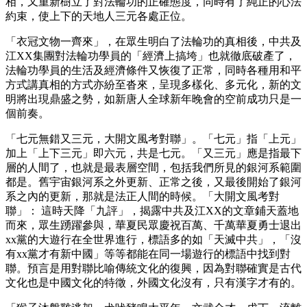
相，又重新樹立了對法輪功的正確態度，同時有了純正的心法
約束，使上下的天地人三元各處正位。
「衣冠文物一齊來」，在眾生明白了法輪功的真相後，中共及
江XX集團對法輪功學員的「經濟上搞垮」也就徹底破產了，
法輪功學員的生活及經濟條件又恢復了正常，同時各種用和平
方式講真相的方式亦紛至沓來，呈現多樣化、多元化，新的文
明將出現鼎盛之勢，如新唐人全球新年晚會的空前成功只是一
個前奏。
「七元無錯又三元，大開文風考對聯」。「七元」指「上元」
加上「上下三元」即六元，共是七元。「又三元」應是指最下
層的人間了，也就是最表層空間，包括我們所見的銀河系範圍
都是。舊宇宙銀河系之外更新、正常之後，又最後開始了銀河
系之內的更新，那就是法正人間的時候。「大開文風考對
聯」： 這時天降「九評」，揭露中共及江XX的文章鋪天蓋地
而來，眾生踴躍參與，華夏民眾慶祝百萬、千萬華夏勇士退出
xx黨的大遊行在全世界進行，標語多的如「天滅中共」，「沒
有xx黨才有新中國」等等都能在同一場遊行的標語中找到對
聯。預言是用對聯比喻傳統文化的復興，因為對聯確實是古代
文化也是中國文化的特徵，外國文化沒有，只有漢字才有的。