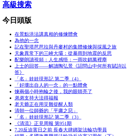
高級搜索
今日頭版
在景點洪法講真相的修煉體會
為他的一念
記在聖塔芭芭拉與丹麥村的集體修煉與採風之旅
天象異常下的三峽大壩：從暴雨到地震的反思
配樂朗讀視頻：人生感悟：一雨吹銷萬裡塵
上士的回答——解讀陶弘景《詔問山中何所有賦詩以
答》
「名」娃娃現形記 第二季（4）
「好壞出自人的一念」的一點體會
煉兩個小時抱輪之後，我的眼睛亮了
弟弟支持大法得福報
老天爺正在用災難提醒人類
清朝一位師爺的「平庸之惡」
「名」娃娃現形記 第二季（3）
《清流》正見周報 第951期
7.20反迫害日之前 長春大肆綁架法輪功學員