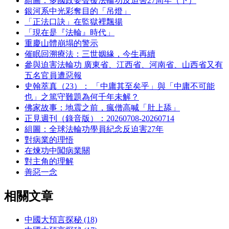
組圖：多國政要聲援法輪功反迫害27周年（下）
銀河系中光彩奪目的「吊燈」
「正法口訣」在監獄裡飄揚
「現在是『法輪』時代」
重慶山體崩塌的警示
催眠回溯療法：三世姻緣，今生再續
參與迫害法輪功 廣東省、江西省、河南省、山西省又有
五名官員遭惡報
史翰萃真（23）： 「中庸其至矣乎」與「中庸不可能
也」之篤守難題為何千年未解？
佛家故事：地震之前，瘋僧高喊「肚上舔」
正見週刊（錄音版）：20260708-20260714
組圖：全球法輪功學員紀念反迫害27年
對病業的理悟
在煉功中闖病業關
對主角的理解
善惡一念
相關文章
中國大預言探秘 (18)