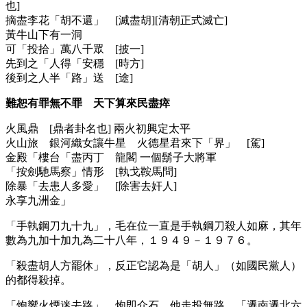
也]
摘盡李花「胡不還」 [滅盡胡][清朝正式滅亡]
黃牛山下有一洞
可「投拾」萬八千眾 [披一]
先到之「人得「安穩 [時方]
後到之人半「路」送 [途]
難恕有罪無不罪 天下算來民盡瘁
火風鼎 [鼎者卦名也] 兩火初興定太平
火山旅 銀河織女讓牛星 火德星君來下「界」 [駕]
金殿「樓台「盡丙丁 龍閣 一個鬍子大將軍
「按劍馳馬察」情形 [執戈鞍馬問]
除暴「去患人多愛」 [除害去奸人]
永享九洲金」
「手執鋼刀九十九」，毛在位一直是手執鋼刀殺人如麻，其年
數為九加十加九為二十八年，１９４９－１９７６。
「殺盡胡人方罷休」，反正它認為是「胡人」（如國民黨人）
的都得殺掉。
「炮響火煙迷去路」，炮即介石，他走投無路。「遷南遷北六