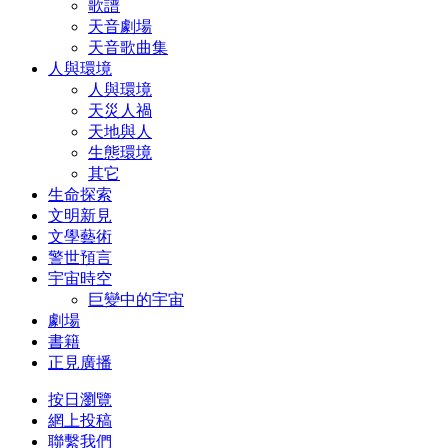
歌譜
天音劇場
天音歌曲集
人與環境
人與環境
天災人禍
天地與人
生態環境
其它
生命探索
文明新見
文學藝術
警世預言
宇宙時空
巨變中的宇宙
劇場
書籍
正見廣播
按日瀏覽
網上投稿
聯繫我們