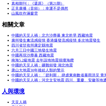
真相期刊：《還原》（第21期）
正見廣播（音頻）：幸運不是偶然
山風吹作滿窗雲
相關文章
中國的天災人禍：北方沙塵暴 東北乾旱 西藏地震
廣州發生禽流感疫情 香港爆發流感疫情 多次地震發生
四川省甘孜州康定縣地震
六月三日中國三地發生地震
中國再現沙塵暴 西藏地震
南海5.2級地震 去年該地地震損壞海纜
中國的天災人禍：礦難頻發 湖北地震
唐山大地震30年後給人類的警示
中國的天災人禍：「碧利斯」 肆虐東南數省暴雨洪災 青
中國的天災人禍：河北文安地震 四川、重慶、安徽等地
人與環境
天災人禍