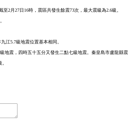
截至2月27日16時，震區共發生餘震73次，最大震級為2.6級。
感。
年九江5.7級地震位置基本相同。
九級地震，四時五十五分又發生二點七級地震。秦皇島市盧龍縣
級。