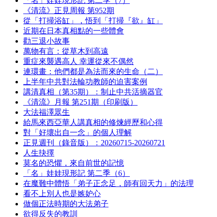
「名」娃娃現形記 第二季（7）
《清流》正見周報 第952期
從「打掃浴缸」，悟到「打掃『欲』缸」
近期在日本真相點的一些體會
勸三退小故事
萬物有言：從草木到高遠
重症來襲遇高人 幸運從來不偶然
連環畫：他們都是為法而來的生命（二）
上半年中共對法輪功教師的迫害案例
講清真相（第35期）：制止中共活摘器官
《清流》月報 第251期（印刷版）
大法福澤眾生
給馬來西亞華人講真相的修煉經歷和心得
對「好壞出自一念」的個人理解
正見週刊（錄音版）：20260715-20260721
人生抉擇
莫名的恐懼，來自前世的記憶
「名」娃娃現形記 第二季（6）
在魔難中體悟「弟子正念足，師有回天力」的法理
看不上別人也是嫉妒心
做個正法時期的大法弟子
欲得反失的教訓