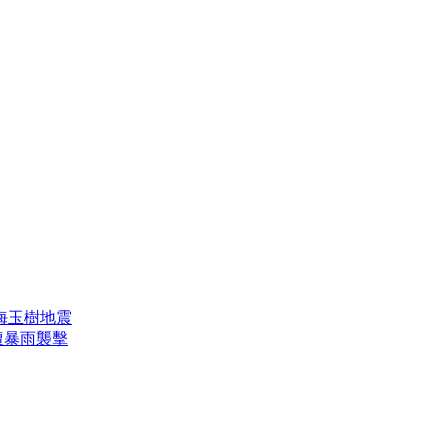
海玉樹地震
遭暴雨襲擊