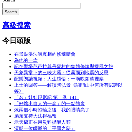
Search
高級搜索
今日頭版
在景點洪法講真相的修煉體會
為他的一念
記在聖塔芭芭拉與丹麥村的集體修煉與採風之旅
天象異常下的三峽大壩：從暴雨到地震的反思
配樂朗讀視頻：人生感悟：一雨吹銷萬裡塵
上士的回答——解讀陶弘景《詔問山中何所有賦詩以
答》
「名」娃娃現形記 第二季（4）
「好壞出自人的一念」的一點體會
煉兩個小時抱輪之後，我的眼睛亮了
弟弟支持大法得福報
老天爺正在用災難提醒人類
清朝一位師爺的「平庸之惡」