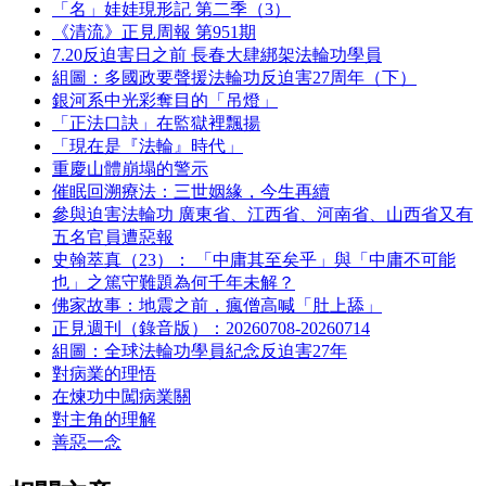
「名」娃娃現形記 第二季（3）
《清流》正見周報 第951期
7.20反迫害日之前 長春大肆綁架法輪功學員
組圖：多國政要聲援法輪功反迫害27周年（下）
銀河系中光彩奪目的「吊燈」
「正法口訣」在監獄裡飄揚
「現在是『法輪』時代」
重慶山體崩塌的警示
催眠回溯療法：三世姻緣，今生再續
參與迫害法輪功 廣東省、江西省、河南省、山西省又有
五名官員遭惡報
史翰萃真（23）： 「中庸其至矣乎」與「中庸不可能
也」之篤守難題為何千年未解？
佛家故事：地震之前，瘋僧高喊「肚上舔」
正見週刊（錄音版）：20260708-20260714
組圖：全球法輪功學員紀念反迫害27年
對病業的理悟
在煉功中闖病業關
對主角的理解
善惡一念