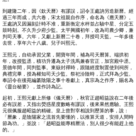
到建隆二年，因《欽天曆》有謬誤，詔令王處訥另造新曆。經
過三年而成，共六卷，宋太祖親自作序，命名為《應天曆》。
王處訥又因漏刻計時不准，重新衡定水秤並占驗中星、分定五
鼓時刻。不久升少府少監。太平興國初年，改為司農少卿，兼
判司天事。六年，又獻上新曆二十卷，拜授司天監。一年多後
去世，享年六十八歲。兒子叫熙元。
王熙元，自幼承習父業，開寶年間，補為司天曆算。端拱初
年，改授監丞，積功升遷為太子洗馬兼春官正，加宮殿中丞。
景德年間，同判監事。東嶽封禪時，跟隨經度制置使到祠所，
典禮完畢，授為權知司天少監。祭祀汾陰時，正式拜為少監。
奉詔令在後苑編纂陰陽之事十卷獻上，真宗為之作序，賜名為
《靈台秘要》，並作詩為記。
起初，王熙元獻上所修《儀天曆》，秋官正趙昭益說在二年後
必有誤差，又指出熒惑星度數略有謬誤，後來果然應驗。王熙
元很佩服趙昭益的精確。皇上曾對宰相說到歷算的事，說：
「曆象，是陰陽家之流首先要懂的，以推算天道，安排人間時
節為功。」並說：「趙昭益能專精曆法，別人很少有能趕上他
的。」