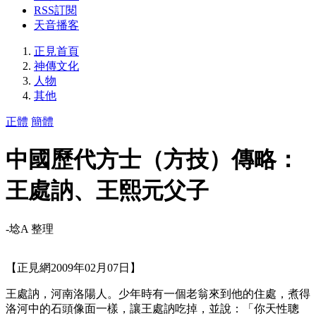
RSS訂閱
天音播客
正見首頁
神傳文化
人物
其他
正體
簡體
中國歷代方士（方技）傳略：
王處訥、王熙元父子
-埝A 整理
【正見網2009年02月07日】
王處訥，河南洛陽人。少年時有一個老翁來到他的住處，煮得
洛河中的石頭像面一樣，讓王處訥吃掉，並說：「你天性聰