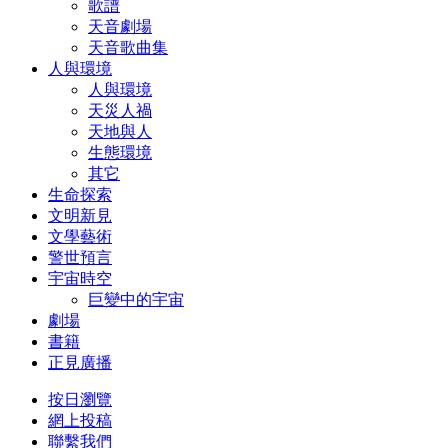
歌譜
天音劇場
天音歌曲集
人與環境
人與環境
天災人禍
天地與人
生態環境
其它
生命探索
文明新見
文學藝術
警世預言
宇宙時空
巨變中的宇宙
劇場
書籍
正見廣播
按日瀏覽
網上投稿
聯繫我們