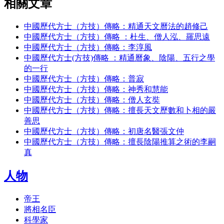
相關文章
中國歷代方士（方技）傳略：精通天文曆法的趙修己
中國歷代方士（方技）傳略 ：杜生、僧人泓、羅思遠
中國歷代方士（方技）傳略：李淳風
中國歷代方士(方技)傳略 ：精通曆象、陰陽、五行之學
的一行
中國歷代方士（方技）傳略：普寂
中國歷代方士（方技）傳略：神秀和慧能
中國歷代方士（方技）傳略：僧人玄奘
中國歷代方士（方技）傳略：擅長天文歷數和卜相的嚴
善思
中國歷代方士（方技）傳略：初唐名醫張文仲
中國歷代方士（方技）傳略：擅長陰陽推算之術的李嗣
真
人物
帝王
將相名臣
科學家