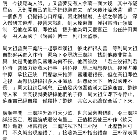
明，今後應為人師。」又曾夢見有人拿著一面大鏡，其中布滿
星宿，又剖開自己的肚子把鏡裝進去，醒來後汗流浹背，過了
一個多月，仍覺得心口疼痛。因此對星曆、占候之學留心，深
入鑽研其道理。後晉末戰亂，到太原避難，漢祖當時正領節
制，召他在幕府。即位後，擢升他為司天夏官正，出任許田縣
令，召入為國子《尚書》博士，判司天監事。
周太祖曾與王處訥一起事奉漢祖，彼此都很友善，等到周太祖
自鄴起兵進入汴時，緊急下令尋訪王處訥，找到他後非常高
興，於是問他劉氏國運為何不長。他回答說：「君主沒得到君
位時，曾致力於寬大行事；得位後，馬上就想復仇。後漢占據
中原，承接正統，用歷數來推算，國運還很長。但在高祖即位
之後，為報仇殺掉很多人並滅族，結怨於天下，所以國運不
長。」周太祖跌足嘆息。正值發兵包圍後漢大臣蘇逢吉、劉銖
等人家，天亮後就要殺掉他們的子孫，周太祖立即下令停止。
蘇逢吉已經自殺，僅殺掉了劉銖，其它人都讓保全活了下來。
廣順年間，王處訥升為司天少監。世宗因舊曆錯亂，令王處訥
詳細審定。曆書編成還沒有呈上，正值樞密使王朴作《欽天
曆》進獻，相當精密，王處訥私下對王朴說：「此歷暫且可
用，不久就出現差錯了。」接著為王朴指出錯處，王朴深表同
意。