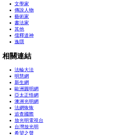
文學家
傳說人物
藝術家
書法家
其他
儒釋道神
逸隱
相關連結
法輪大法
明慧網
新生網
歐洲圓明網
亞太正悟網
澳洲光明網
法網恢恢
追查國際
放光明電視台
台灣放光明
希望之聲