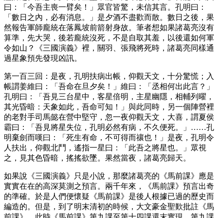
曰：「今吾主喪一臂矣！」眾官皆驚，未信其言。孔明曰：
「數日之內，必有消息。」是夕酒不盡歡而散。數日之後，果
然報告軍師龐統在落鳳坡前箭射身故。筆者想如果諸葛亮沒有
算準，先大哭，後若龐統沒死，不是自取其羞，以後還如何軍
令如山？《三國演義》裡，關羽、張飛將死時，諸葛亮同樣通
過星象預先發現凶訊。
第一百三回：是夜，孔明扶病出帳，仰觀天文，十分驚慌；入
帳謂姜維曰：「吾命在旦夕矣！」維曰：「丞相何出此言？」
孔明曰：「吾見三台星中，客星倍明，主星幽隱，相輔列曜，
其光昏暗：天象如此，吾命可知！」與此同時，另一個陣營裡
的老對手司馬懿在營中堅守，忽一夜仰觀天文，大喜，謂夏侯
霸曰：「吾見將星失位，孔明必然有病，不久便死。」……孔
明棄劍而嘆曰：「死生有命，不可得而禳也！」是夜，孔明令
人扶出，仰觀北鬥，遙指一星曰：「此吾之將星也。」眾視
之，見其色昏暗，搖搖欲墜。果然當夜，諸葛亮歸天。
如果說《三國演義》只是小說，那麼諸葛亮的《馬前課》應是
實實在在的高深莫測之預言。兩千年來，《馬前課》預言出奇
的準確。於是人們便懷疑《馬前課》是後人根據已過的歷史而
編造的。但是，到了明末清初的時候，大文豪金聖歎批註《馬
前課》。此時《馬前課》第九課至第十四課還末實現。第九課