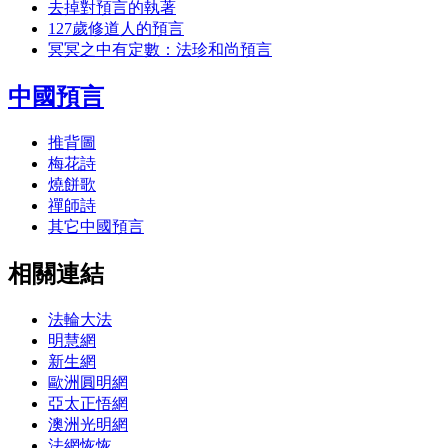
去掉對預言的執著
127歲修道人的預言
冥冥之中有定數：法珍和尚預言
中國預言
推背圖
梅花詩
燒餅歌
禪師詩
其它中國預言
相關連結
法輪大法
明慧網
新生網
歐洲圓明網
亞太正悟網
澳洲光明網
法網恢恢