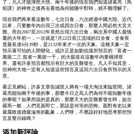
了，凡人才能渾然大悟。兩千年後的現在我們知道諸葛亮《馬
前課》的神奇之後再去看他為何能隆中對時，就不難理解了。
現在我們再來看這數年，七次日食，六次經過中國大陸。近代
以來，只要數年內出現三次或四次日食，那麼人間必然大災大
難。而自2007至2012年竟然出現六次日食，兩次系中國人最慎
重的大年初一，一次就是7月22日長江流域的日全食，全食長
度最長達6分39秒，是2132年來才一次的天象。這種天象一定
預示著可怕的人間變化，或許正是如劉伯溫所預言的「富者一
萬留二三 貧者一萬留一千」的大瘟疫在這數年內要橫掃世
界。還有許多預言都預示有巨大的災難發生。凡人不知其意，
但神州大地一定有人知道這些預言及這回六次日食所預示的天
意。
看正見網站，許多文章告誡世人將有一場大淘汰來臨世間。諸
葛亮能知兩千年後的事，那麼今日之高人們為何不能知數年後
的事呢？如果所說的是真的，那麼天大的災難要發生時，如古
羅馬一般，人們見面即亡，那該是何等的恐怖。面對有史以來
最腐敗道德最淪喪的亂象，人們呀，不應該好好地思考那些預
言及警示錄嗎？
添加新評論