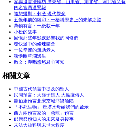
參與迫害法輪功 廣東省、山東省、湖北省、河北省又有
四名官員遭惡報
隨想幾則：刺激 現代觀念
五億年前的腳印：一樁科學史上的未解之謎
萬物有言：一紙載千年
小松的故事
回憶那些年默默影響我的同修們
發快遞中的修煉體會
一位幸運的無助老人
獨憐幽草澗邊生
散文：蟬唱悠悠君心可知
相關文章
中國古代預言中提及的聖人
民間預言：大篩子篩人 大瘟疫傳人
龍伯康預言北宋京城汴梁淪陷
「不死生物」 燈塔水母給我們的啟示
西方兩預言家的「惡龍」預言
邵康節預知人的未來及身後事
末法大劫難與末世大救度