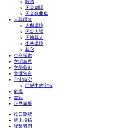
歌譜
天音劇場
天音歌曲集
人與環境
人與環境
天災人禍
天地與人
生態環境
其它
生命探索
文明新見
文學藝術
警世預言
宇宙時空
巨變中的宇宙
劇場
書籍
正見廣播
按日瀏覽
網上投稿
聯繫我們