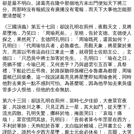
卻是最不明白。諸葛亮在隆中那個地方未出門便知天下將三
分。而那時沒有報紙沒有廣播沒有電報，而天下大事他怎能那
麼清楚呢？
《三國演義》第五十七回：卻說孔明在荊州，夜觀天文，見將
星墜地，乃笑曰：「周瑜死矣。」至曉，告於玄德。玄德使人
探之，果然死了。玄德問孔明曰：「周瑜既死，還當如何？」
孔明曰：「代周瑜領兵者，必魯肅也。亮觀天象，將星聚於東
方。亮當以弔喪這由往江東走一遭，就尋賢士佐助主公。」玄
德曰：「只恐吳中將士加害於先生。」孔明曰：「瑜在之日，
亮猶不懼；今瑜已死，又何患乎？乃與趙雲引五百軍，具祭
禮，下船赴巴丘弔喪。於路探聽得孫權已令魯肅為都督，周瑜
靈柩已回柴桑。這一段說諸葛亮見將星墜即知周瑜會死，同時
他對去東吳一點不感到可怕。為甚麼呢，因為他早知去東吳儘
管多少人恨他，但他的生命無妨。
第六十三回：卻說孔明在荊州，當時七夕佳節，大會眾官夜
宴，共說收川之事。只見正西上一星，其大如鬥，從天墜下，
流光四散。孔明失驚，擲杯於地，掩面哭曰：「哀哉！痛
哉！」眾官慌問其故。孔明曰：「吾前者算今年罡星在西方，
不利於軍師；天狗犯於吾軍，太白臨於雒城，已拜書主公，教
謹防之。誰想今夕西方星墜，龐士元命必休矣！」言罷，大哭