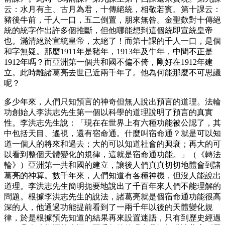
云：水月有主、古月為君，十傳絕統，相敬若賓。第十課云：
豬後牛前，千人一口，五二倒置，朋來無咎。金聖歎對十傳絕
統的統字作出許多個推斷，但他哪能想到這個統即宣統皇帝
也。滿清絕於宣統皇帝，太絕了！而第十課的千人一口，是個
和字無疑。那麼1911年是豬年，1913年及牛年，中間不正是
1912年嗎？而亞洲第一個共和國不偏不倚，剛好在1912年建
立。此時離諸葛亮去世已近兩千年了。他為何能那麼不可思議
呢？
多少年來，人們只知預言的神奇但無人說出預言的道理。法輪
功創始人李洪志先生第一個以科學的道理說明了預言的真實
性。李洪志先生說：「現在在世界上有六種功能被公認了，其
中包括天目、遙視，還有宿命通。什麼叫宿命通？就是可以知
道一個人的將來和過去；大的可以知道社會的興衰；再大的可
以看到整個天體變化的規律，這就是宿命通功能。」（《轉法
輪》）亞洲第一共和國的建立，讓後人們真真切切地體會到諸
葛亮的神算。數千年來，人們知道有各種神機，但沒人能說出
道理。李洪志先生簡明扼要地說出了千百年來人們不能理解的
問題。根據李洪志先生的說法，諸葛亮就是個宿命通功能很高
深的人，他通過功能提前看到了一兩千年以後的天體變化規
律，於是根據預先知道的結果再來設置迷語，只有到歷史經過