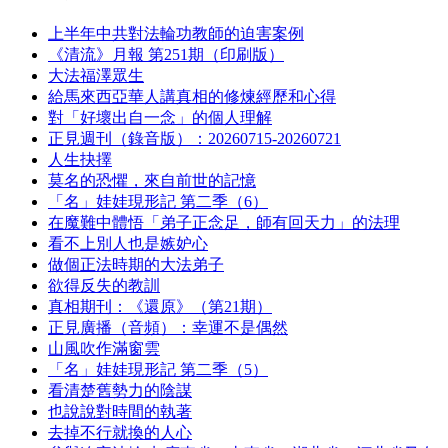
上半年中共對法輪功教師的迫害案例
《清流》月報 第251期（印刷版）
大法福澤眾生
給馬來西亞華人講真相的修煉經歷和心得
對「好壞出自一念」的個人理解
正見週刊（錄音版）：20260715-20260721
人生抉擇
莫名的恐懼，來自前世的記憶
「名」娃娃現形記 第二季（6）
在魔難中體悟「弟子正念足，師有回天力」的法理
看不上別人也是嫉妒心
做個正法時期的大法弟子
欲得反失的教訓
真相期刊：《還原》（第21期）
正見廣播（音頻）：幸運不是偶然
山風吹作滿窗雲
「名」娃娃現形記 第二季（5）
看清楚舊勢力的陰謀
也說說對時間的執著
去掉不行就換的人心