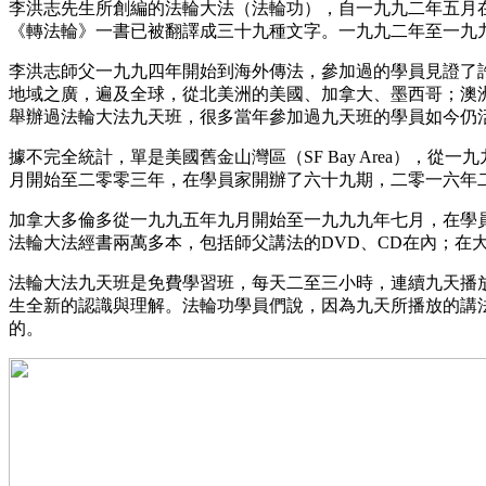
李洪志先生所創編的法輪大法（法輪功），自一九九二年五月
《轉法輪》一書已被翻譯成三十九種文字。一九九二年至一九
李洪志師父一九九四年開始到海外傳法，參加過的學員見證了
地域之廣，遍及全球，從北美洲的美國、加拿大、墨西哥；澳
舉辦過法輪大法九天班，很多當年參加過九天班的學員如今仍
據不完全統計，單是美國舊金山灣區（SF Bay Area），
月開始至二零零三年，在學員家開辦了六十九期，二零一六年
加拿大多倫多從一九九五年九月開始至一九九九年七月，在學
法輪大法經書兩萬多本，包括師父講法的DVD、CD在內；在
法輪大法九天班是免費學習班，每天二至三小時，連續九天播
生全新的認識與理解。法輪功學員們說，因為九天所播放的講
的。