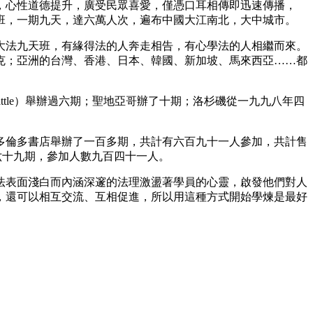
，心性道德提升，廣受民眾喜愛，僅憑口耳相傳即迅速傳播，
班，一期九天，達六萬人次，遍布中國大江南北，大中城市。
大法九天班，有緣得法的人奔走相告，有心學法的人相繼而來。
克；亞洲的台灣、香港、日本、韓國、新加坡、馬來西亞……都
attle）舉辦過六期；聖地亞哥辦了十期；洛杉磯從一九九八年四
多倫多書店舉辦了一百多期，共計有六百九十一人參加，共計售
六十九期，參加人數九百四十一人。
法表面淺白而內涵深邃的法理激盪著學員的心靈，啟發他們對人
，還可以相互交流、互相促進，所以用這種方式開始學煉是最好