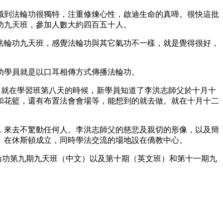
識到法輪功很獨特，注重修煉心性，啟迪生命的真啼。很快這批
功九天班，參加人數大約四百五十人。
法輪功九天班，感覺法輪功與其它氣功不一樣，就是覺得很好，
功學員就是以口耳相傳方式傳播法輪功。
er）教室，就在學習班第八天的時候，新學員知道了李洪志師父於十月十
和花籃，還有布置法會會場等，能想到的就去做。就在十月十二
，來去不驚動任何人。李洪志師父的慈悲及親切的形像，以及簡
）在休斯頓成立，同時學法交流的場地設在僑教中心。
成功舉辦了法輪功第九期九天班（中文）以及第十期（英文班）和第十一期九