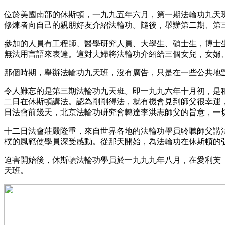
位於美國南部的休斯頓，一九九五年六月，第一期法輪功九天
修煉者向自己的親朋好友介紹法輪功。隨後，舉辦第二期、第
參加的人員有工程師、醫學研究人員、大學生、碩士生，博士
無法用言語來表達。這對夫婦將法輪功介紹給三個女兒，女婿
那個時期，舉辦法輪功九天班，沒有廣告，只是在一些公共地
令人難忘的是第三期法輪功九天班。即一九九六年十月初，是租用休斯頓僑
二日在休斯頓講法。認為剛剛得法，就有機會見到師父很幸運
日法會前幾天，北京法輪功研究會轉達李洪志師父的旨意，一
十二日法會莊嚴隆重，來自世界各地的法輪功學員聆聽師父講
樸的風範使學員深受感動。從那天開始，為法輪功在休斯頓的
迫害開始後，休斯頓法輪功學員於一九九九年八月，在愛利芙（Henin
天班。