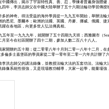
在中國傳出，揭示了宇宙特性真、善、忍，學煉者普遍身強體健
九四年，李洪志師父在中國大陸舉辦了五十六期法輪功學習傳授
許多的神奇。得法受益的海外學員從一九九五年開始，舉辦法輪
洲的悉尼、墨爾本；歐洲的法國、英國、丹麥、挪威、俄國、捷
活躍在各地區，向更多世人弘法傳真相。
從一九九五年至一九九九年，就開辦了五十四期九天班；西雅圖市（Se
二月至今在社區開辦了四十二期，參加人數二百八十八人。
員家開辦約五十期；從二零零八年十月到二零一八年十二月，在
大多倫多士嘉堡區的學員家從二零一零年至二零一六年共計辦了
放李洪志師父的講法錄像，並教授法輪大法的五套功法。法輪大
法錄像系統性很強，又是現場教功輔導，大家一起學，能量場強