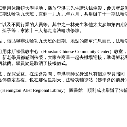
班租用休斯頓大學場地，播放李洪志先生講法錄像帶，參與者意
三期法輪功九天班，直到一九九九年八月，共舉辦了十一期法輪
生以及不同行業的人員等。其中之一林先生和他太太參加第四期
、孫子等，家族十三人都走進法輪功修煉。
點，張貼舉辦法輪功九天班的日期、地點的簡單消息而已，法輪
教中心（Houston Chinese Community Cent
，新老學員都感到殊榮，大家在商量一起去機場迎接，準備鮮花
切就簡。學員於是取消了接機儀式。
法，深深受益。在法會期間，李洪志師父身邊只有個別學員陪同
弘傳奠定基礎。也在那個星期天，法輪功輔導站（佛學會的前身
gton-Alief Regional Library） 圖書館，順利