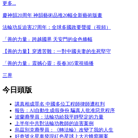
更多...
慶神韻20周年 神韻藝術品推20幅全新藝術版畫
法輪功反迫害27周年：全球多國政要聲援（視頻）
「善的力量」跨越國界 天安門的金色條幅
【善的力量】穿透苦難：一對中國夫妻的生死堅守
「善的力量」震撼心靈：長春305電視插播
三界
今日頭版
講真相成罪名 中國多位工程師律師遭枉判
報告：AI自動生成假身份 騙真人批准惡意程序
波蘭裔學員：法輪功給我平靜堅定的力量
上半年中共對法輪功教師的迫害案例
烏茲別克裔學員：《轉法輪》改變了我的人生
好奇號火星車發現紅色星球上大片蜂窩圖案