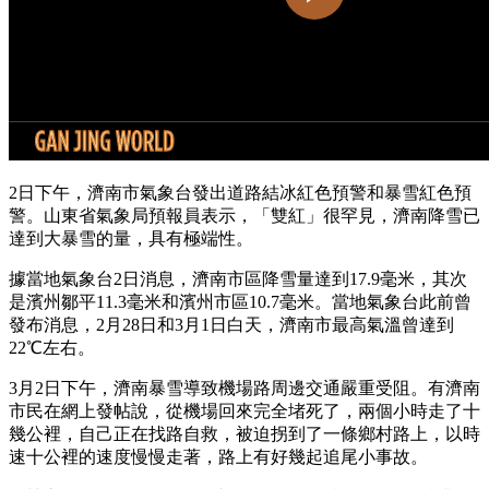
2日下午，濟南市氣象台發出道路結冰紅色預警和暴雪紅色預
警。山東省氣象局預報員表示，「雙紅」很罕見，濟南降雪已
達到大暴雪的量，具有極端性。
據當地氣象台2日消息，濟南市區降雪量達到17.9毫米，其次
是濱州鄒平11.3毫米和濱州市區10.7毫米。當地氣象台此前曾
發布消息，2月28日和3月1日白天，濟南市最高氣溫曾達到
22℃左右。
3月2日下午，濟南暴雪導致機場路周邊交通嚴重受阻。有濟南
市民在網上發帖說，從機場回來完全堵死了，兩個小時走了十
幾公裡，自己正在找路自救，被迫拐到了一條鄉村路上，以時
速十公裡的速度慢慢走著，路上有好幾起追尾小事故。