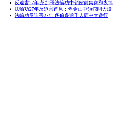
反迫害27年 芝加哥法輪功中領館前集會和夜悼
法輪功27年反迫害首見：舊金山中領館開大燈
法輪功反迫害27年 多倫多逾千人雨中大遊行