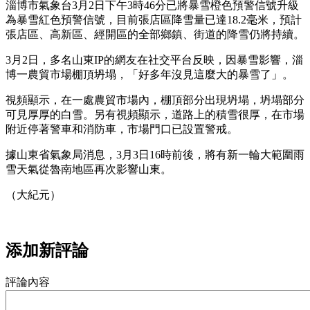
淄博市氣象台3月2日下午3時46分已將暴雪橙色預警信號升級
為暴雪紅色預警信號，目前張店區降雪量已達18.2毫米，預計
張店區、高新區、經開區的全部鄉鎮、街道的降雪仍將持續。
3月2日，多名山東IP的網友在社交平台反映，因暴雪影響，淄
博一農貿市場棚頂坍塌，「好多年沒見這麼大的暴雪了」。
視頻顯示，在一處農貿市場內，棚頂部分出現坍塌，坍塌部分
可見厚厚的白雪。另有視頻顯示，道路上的積雪很厚，在市場
附近停著警車和消防車，市場門口已設置警戒。
據山東省氣象局消息，3月3日16時前後，將有新一輪大範圍雨
雪天氣從魯南地區再次影響山東。
（大紀元）
添加新評論
評論內容