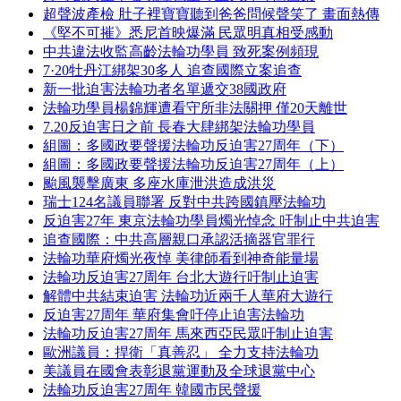
超聲波產檢 肚子裡寶寶聽到爸爸問候聲笑了 畫面熱傳
《堅不可摧》悉尼首映爆滿 民眾明真相受感動
中共違法收監高齡法輪功學員 致死案例頻現
7·20牡丹江綁架30多人 追查國際立案追查
新一批迫害法輪功者名單遞交38國政府
法輪功學員楊錦輝遭看守所非法關押 僅20天離世
7.20反迫害日之前 長春大肆綁架法輪功學員
組圖：多國政要聲援法輪功反迫害27周年（下）
組圖：多國政要聲援法輪功反迫害27周年（上）
颱風襲擊廣東 多座水庫泄洪造成洪災
瑞士124名議員聯署 反對中共跨國鎮壓法輪功
反迫害27年 東京法輪功學員燭光悼念 吁制止中共迫害
追查國際：中共高層親口承認活摘器官罪行
法輪功華府燭光夜悼 美律師看到神奇能量場
法輪功反迫害27周年 台北大遊行吁制止迫害
解體中共結束迫害 法輪功近兩千人華府大遊行
反迫害27周年 華府集會吁停止迫害法輪功
法輪功反迫害27周年 馬來西亞民眾吁制止迫害
歐洲議員：捍衛「真善忍」 全力支持法輪功
美議員在國會表彰退黨運動及全球退黨中心
法輪功反迫害27周年 韓國市民聲援