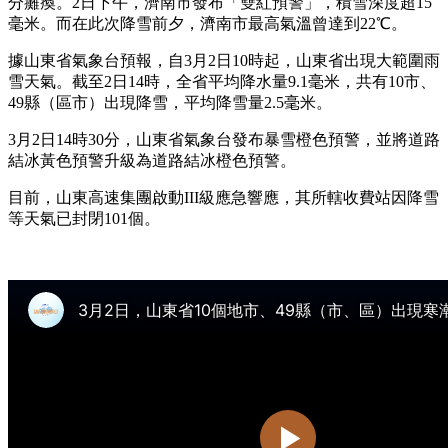
分癱瘓。2日下午，濟南市發布「雙紅預警」，積雪深度超15
毫米。而在此次降雪前夕，濟南市最高氣溫曾達到22℃。
據山東省氣象台預報，自3月2日10時起，山東省出現大範圍雨
雪天氣。截至2日14時，全省平均降水量9.1毫米，共有10市、
49縣（區市）出現降雪，平均降雪量2.5毫米。
3月2日14時30分，山東省氣象台發布暴雪橙色預警，並將道路
結冰黃色預警升級為道路結冰橙色預警。
目前，山東高速集團啟動III級應急響應，其所轄收費站因降雪
等天氣已封閉101個。