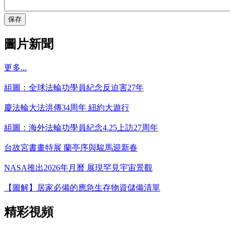
保存
圖片新聞
更多...
組圖：全球法輪功學員紀念反迫害27年
慶法輪大法洪傳34周年 紐約大遊行
組圖：海外法輪功學員紀念4.25上訪27周年
台故宮書畫特展 蘭亭序與駿馬迎新春
NASA推出2026年月曆 展現罕見宇宙景觀
【圖解】居家必備的應急生存物資儲備清單
精彩視頻