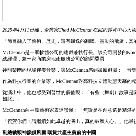
2025年4月11日晚，企業家Chad McClennan在紐約
「節目融入了藝術、歷史，還有飄逸的翻騰、靈動的飛旋，真的是精
McClennan是一家軟體公司的總裁兼執行長。該公司開發的
總經理，兼一家商業房地產服務公司的顧問委員。
神韻樂團的現場伴奏音樂，讓McClennan感到盪氣迴腸：
作為科技行業的企業家，McClennan對高科技立體動態天
從演出中，他也感受到普世的價值觀：「有些（舞劇）故事是
如此。」
McClennan向神韻藝術家表達讚佩：「無論是在創意還是精
「祝賀你們！請繼續如此卓越的演出，真的鼓舞人心。」他最
副總裁觀神韻償夙願 嘆賞共產主義前的中國