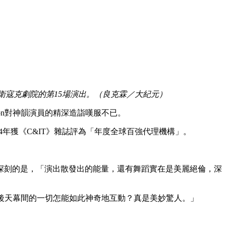
中心大衛寇克劇院的第15場演出。（良克霖／大紀元）
son對神韻演員的精深造詣嘆服不已。
024年獲《C&IT》雜誌評為「年度全球百強代理機構」。
深刻的是，「演出散發出的能量，還有舞蹈實在是美麗絕倫，深
和背後天幕間的一切怎能如此神奇地互動？真是美妙驚人。」