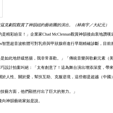
林肯中心大衛寇克劇院觀賞了神韻紐約藝術團的演出。（林南宇／大紀元）
彩紛呈！」企業家Chad McClennan觀賞神韻後由衷地讚嘆
Koios智慧超音波軟體可對乳癌與甲狀腺癌進行早期精確診斷，
「音樂是如此地舒緩悠揚，我非常喜歡。」「傳統音樂與歌劇元素
幕的精巧設計拍案叫絕：「太有創意了！這為舞台演出增添深度，帶
關於人性、關於愛，幫扶互助、克服逆境，這些都是超越（中國
湛的技藝方面，他們顯然付出了巨大的努力。」
後向神韻藝術家如是說。