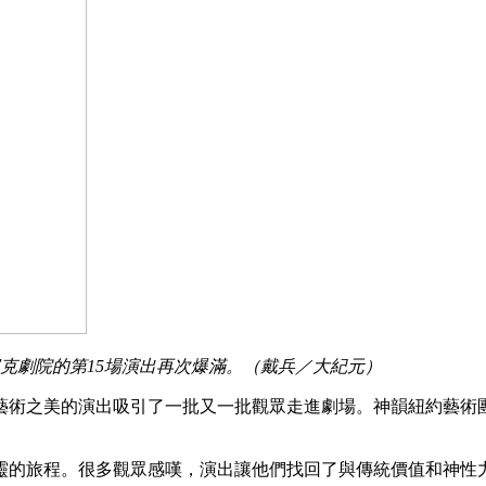
寇克劇院的第15場演出再次爆滿。（戴兵／大紀元）
藝術之美的演出吸引了一批又一批觀眾走進劇場。神韻紐約藝術
靈的旅程。很多觀眾感嘆，演出讓他們找回了與傳統價值和神性