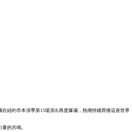
團在紐約市本演季第15場演出再度爆滿，熱潮持續席捲這座世界
力量的共鳴。