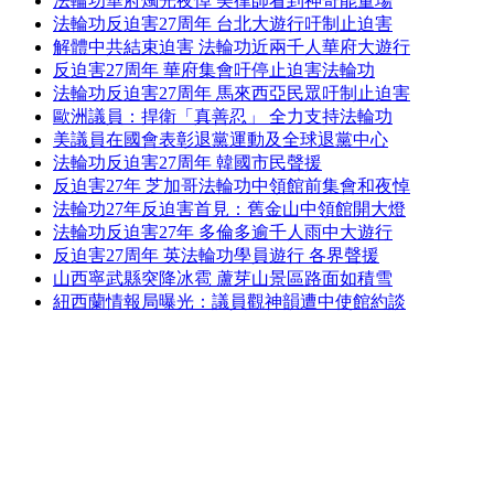
法輪功華府燭光夜悼 美律師看到神奇能量場
法輪功反迫害27周年 台北大遊行吁制止迫害
解體中共結束迫害 法輪功近兩千人華府大遊行
反迫害27周年 華府集會吁停止迫害法輪功
法輪功反迫害27周年 馬來西亞民眾吁制止迫害
歐洲議員：捍衛「真善忍」 全力支持法輪功
美議員在國會表彰退黨運動及全球退黨中心
法輪功反迫害27周年 韓國市民聲援
反迫害27年 芝加哥法輪功中領館前集會和夜悼
法輪功27年反迫害首見：舊金山中領館開大燈
法輪功反迫害27年 多倫多逾千人雨中大遊行
反迫害27周年 英法輪功學員遊行 各界聲援
山西寧武縣突降冰雹 蘆芽山景區路面如積雪
紐西蘭情報局曝光：議員觀神韻遭中使館約談