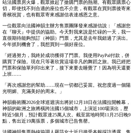
站法國票房火爆，觀眾掀起了搶購門票的熱潮。有觀眾購票心
切，即使找不到合適的座位也不介意，有觀眾在買到票後寄來
香檳祝賀，也有觀眾寄來感謝信表達感恩之意。
一位觀眾向法國神韻主辦方售票團隊發來感謝信說：「感謝您
在『聊天』中提供的協助。今天對我來說是忙碌的一天，我一
直很期待能夠預訂（神韻）門票，尤其是去年我錯過了演出。
今年抓到機會了，我想買到一個好座位。
「經過努力，我終於成功獲得了門票。我使用PayPal付款，併
購買了保險。現在只等著欣賞這場非凡的舞蹈之旅。我已經把
門票和保險單列印出來了，接下來要去睡覺了！因為明天還要
上班……
「再次感謝您的幫助……現在一切都已妥當。祝您度過一個陽
光明媚、充滿美好的周末。」
神韻藝術團2026全球巡迴演出將於12月18日在法國拉開帷幕，
神韻的歐洲之旅將橫跨法國15個城市，上演近100場演出，歷
時近5個月，預計觀眾達25萬人次。截至當地時間11月25日晚9
點，售出近19萬張票，多個城市已告售罄。
法國神韻售票熱線協調人羅莎女士近日接受本報採訪透露，售