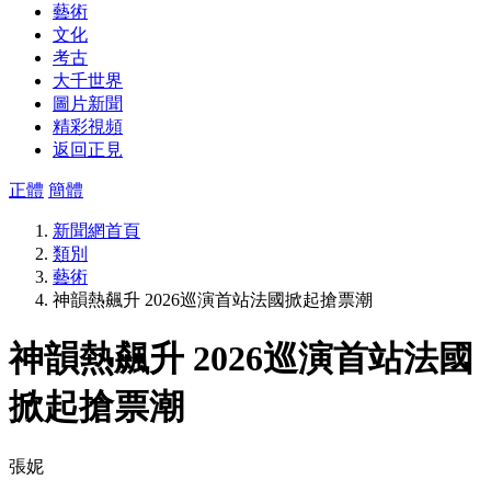
藝術
文化
考古
大千世界
圖片新聞
精彩視頻
返回正見
正體
簡體
新聞網首頁
類別
藝術
神韻熱飆升 2026巡演首站法國掀起搶票潮
神韻熱飆升 2026巡演首站法國
掀起搶票潮
張妮