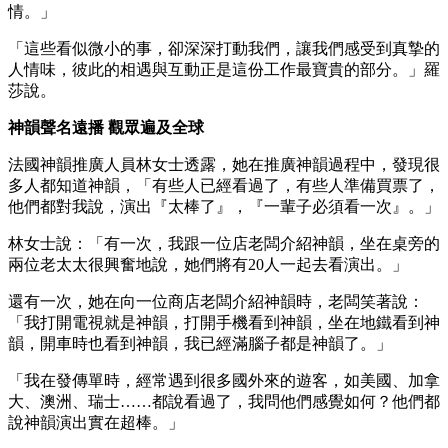
情。」
「這些看似微小的事，卻深深打動我們，讓我們感受到真摯的
人情味，彼此的相遇與互動正是這份工作最寶貴的部分。」羅
莎說。
神韻聲名遠播 觀眾遍及全球
法國神韻推廣人員林女士透露，她在推廣神韻過程中，發現很
多人都知道神韻，「有些人已經看過了，有些人準備買票了，
他們都對我說，演出『太棒了』，『一輩子必須看一次』。」
林女士說：「有一次，我跟一位店老闆介紹神韻，坐在桌旁的
兩位老太太很興奮地說，她們將有20人一起去看演出。」
還有一次，她在向一位商店老闆介紹神韻時，老闆笑著說：
「我打開電視就是神韻，打開手機看到神韻，坐在地鐵看到神
韻，開車時也看到神韻，我已經滿腦子都是神韻了。」
「我在發傳單時，經常遇到很多國外來的遊客，如美國、加拿
大、澳洲、瑞士……都說看過了，我問他們感覺如何？他們都
說神韻演出實在超棒。」