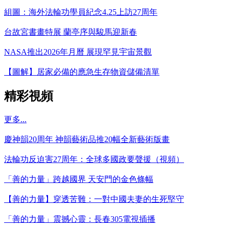
組圖：海外法輪功學員紀念4.25上訪27周年
台故宮書畫特展 蘭亭序與駿馬迎新春
NASA推出2026年月曆 展現罕見宇宙景觀
【圖解】居家必備的應急生存物資儲備清單
精彩視頻
更多...
慶神韻20周年 神韻藝術品推20幅全新藝術版畫
法輪功反迫害27周年：全球多國政要聲援（視頻）
「善的力量」跨越國界 天安門的金色條幅
【善的力量】穿透苦難：一對中國夫妻的生死堅守
「善的力量」震撼心靈：長春305電視插播