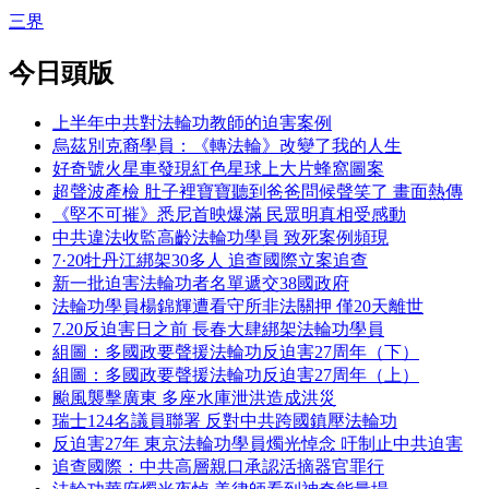
三界
今日頭版
上半年中共對法輪功教師的迫害案例
烏茲別克裔學員：《轉法輪》改變了我的人生
好奇號火星車發現紅色星球上大片蜂窩圖案
超聲波產檢 肚子裡寶寶聽到爸爸問候聲笑了 畫面熱傳
《堅不可摧》悉尼首映爆滿 民眾明真相受感動
中共違法收監高齡法輪功學員 致死案例頻現
7·20牡丹江綁架30多人 追查國際立案追查
新一批迫害法輪功者名單遞交38國政府
法輪功學員楊錦輝遭看守所非法關押 僅20天離世
7.20反迫害日之前 長春大肆綁架法輪功學員
組圖：多國政要聲援法輪功反迫害27周年（下）
組圖：多國政要聲援法輪功反迫害27周年（上）
颱風襲擊廣東 多座水庫泄洪造成洪災
瑞士124名議員聯署 反對中共跨國鎮壓法輪功
反迫害27年 東京法輪功學員燭光悼念 吁制止中共迫害
追查國際：中共高層親口承認活摘器官罪行