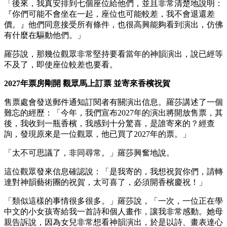
「後來，我真安排到七個座位給他們，並且非常清楚地說明：
『你們可能不會坐在一起，座位也可能較差，我不會退還差
價。』他們同意接受所有條件，也很高興能夠看到演出，仿佛
有什麼在驅動他們。」
羅莎說，那幾位觀眾非常堅持要看當年的神韻演出，說已經等
不及了，即使座位較差也要看。
2027年票房剛開 觀眾馬上訂票 並寄來香檳祝賀
售票處會發送郵件通知訂閱者有關演出信息。羅莎講述了一個
難忘的經歷：「今年，我們宣布2027年的演出將開放售票，其
後，我收到一瓶香檳，我感到十分驚喜，是誰寄來的？經查
詢，發現原來是一位觀眾，他已買了2027年的票。」
「太不可思議了，非同尋常。」羅莎興奮地說。
這位觀眾發來信息確認說：「是我寄的，我想祝賀你們，請轉
達對神韻藝術團的祝賀，太可喜了，必須開香檳慶祝！」
「類似這樣的事情很多很多。」羅莎說，「一次，一位正在學
中文的小女孩寄給我一首詩和個人畫作，讓我非常感動。她母
親告訴說，因為女兒非常想看神韻演出，於是以詩、畫表達心