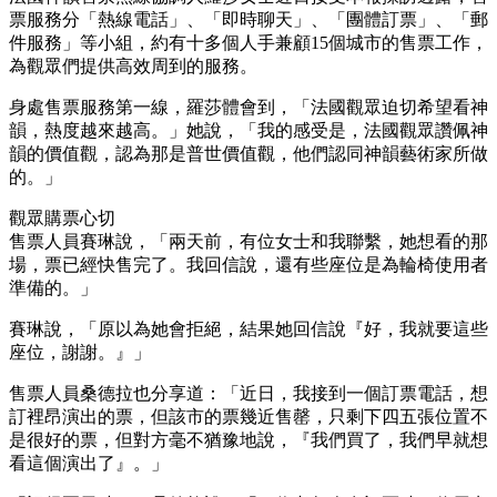
票服務分「熱線電話」、「即時聊天」、「團體訂票」、「郵
件服務」等小組，約有十多個人手兼顧15個城市的售票工作，
為觀眾們提供高效周到的服務。
身處售票服務第一線，羅莎體會到，「法國觀眾迫切希望看神
韻，熱度越來越高。」她說，「我的感受是，法國觀眾讚佩神
韻的價值觀，認為那是普世價值觀，他們認同神韻藝術家所做
的。」
觀眾購票心切
售票人員賽琳說，「兩天前，有位女士和我聯繫，她想看的那
場，票已經快售完了。我回信說，還有些座位是為輪椅使用者
準備的。」
賽琳說，「原以為她會拒絕，結果她回信說『好，我就要這些
座位，謝謝。』」
售票人員桑德拉也分享道：「近日，我接到一個訂票電話，想
訂裡昂演出的票，但該市的票幾近售罄，只剩下四五張位置不
是很好的票，但對方毫不猶豫地說，『我們買了，我們早就想
看這個演出了』。」