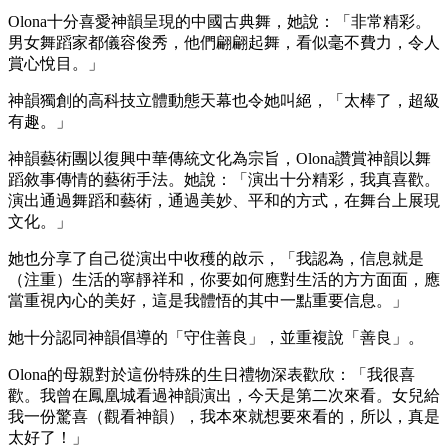
Olona十分喜愛神韻呈現的中國古典舞，她說：「非常精彩。
男女舞蹈家都儀容俊秀，他們翩翩起舞，看似毫不費力，令人
賞心悅目。」
神韻獨創的高科技立體動態天幕也令她叫絕，「太棒了，超級
有趣。」
神韻藝術團以復興中華傳統文化為宗旨，Olona讚賞神韻以舞
蹈敘事傳情的藝術手法。她說：「演出十分精彩，我真喜歡。
演出通過舞蹈和藝術，通過美妙、平和的方式，在舞台上展現
文化。」
她也分享了自己從演出中收穫的啟示，「我認為，信息就是
（注重）生活的寧靜祥和，你要如何應對生活的方方面面，應
當重視內心的美好，這是我體悟的其中一點重要信息。」
她十分認同神韻倡導的「守住善良」，並重複說「善良」。
Olona的母親對於這份特殊的生日禮物深表歡欣：「我很喜
歡。我曾在鳳凰城看過神韻演出，今天是第二次來看。女兒給
我一份驚喜（觀看神韻），我本來就想要來看的，所以，真是
太好了！」