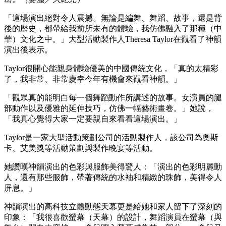
「這場演出絕對令人震撼。無論是編舞、舞蹈、故事，還是背
後的歷史，都帶給我前所未有的體驗，我仿佛融入了那種（中
華）文化之中。」大型活動製作人Theresa Taylor在觀看了神韻
演出後表示。
Taylor很開心能親身體驗優美的中國傳統文化，「真的太精彩
了，我非常、非常慶幸今年有機會來觀看神韻。」
「觀眾真的能明白每一個舞蹈動作所講述的故事。女演員的腿
部動作以及優雅的延伸技巧，仿佛一幅藝術畫卷。」她說，
「我真心覺得大家一定要親自來看看這場演出。」
Taylor是一家大型活動策劃公司的活動製作人，該公司為奧斯
卡、艾美獎等活動策劃與製作晚宴等活動。
她讚嘆神韻演出的色彩與服飾美得驚人：「演出的色彩明麗動
人，還有那些服飾，帶著傳統的水袖和精緻的珠飾，美得令人
屏息。」
神韻演出的高科技立體動態天幕更是給她和家人留下了深刻的
印象：「我很喜歡螢幕（天幕）的設計，舞蹈演員在螢幕（與