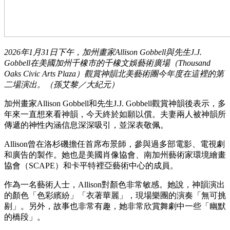
2026年1月31日下午，加州畫家Allison Gobbell與先生J.J.
Gobbell在美國加州千橡市的千橡文娛藝術廣場（Thousand
Oaks Civic Arts Plaza）觀賞神韻北美藝術團今年度在這裡的第
二場演出。（孫艾黎／大紀元）
加州畫家Allison Gobbell和先生J.J. Gobbell觀賞神韻後表示，多
年來一直想來看神韻，今天終於如願以償。夫妻兩人被神韻所
傳遞的神性內涵信息深深吸引，並深表敬佩。
Allison曾在洛杉磯擔任首席布景師，參與過多部電影、電視劇
和廣告的製作。她也是美國肖像協會、南加州藝術家環境繪畫
協會（SCAPE）和卡平特裡亞藝術中心的成員。
作為一名藝術人士，Allison對顏色非常敏感。她說，神韻演出
的顏色「色彩繽紛」「衣著華麗」，現場樂團的演奏「無可挑
剔」。另外，故事也非常有趣，她非常欣賞舞劇中一些「幽默
的橋段」。