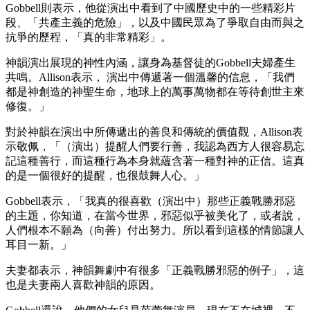
Gobbell則表示，他從演出中看到了中國歷史中的一些精彩片
段、「共產主義的危險」，以及中國民眾為了爭取自由而與之
抗爭的歷程，「真的非常精彩」。
神韻演出展現的神性內涵，讓身為基督徒的Gobbell夫婦產生
共鳴。Allison表示， 演出中傳遞著一個溫馨的信息，「我們
都是神創造的神聖生命，地球上的萬事萬物都在等待創世主來
修復。」
對於神韻在演出中所傳遞出的善良和傳統的價值觀，Allison表
示敬佩，「（演出）提醒人們要行善，我認為西方人很容易忘
記這種善行，而這種行為本身就蘊含著一種對神的正信。這真
的是一個很好的提醒，也很鼓舞人心。」
Gobbell表示，「我真的很喜歡（演出中）那些正義戰勝邪惡
的主題，你知道，在當今世界，邪惡似乎被美化了，或者說，
人們根本不願為（向善）付出努力。所以看到這樣的情節讓人
耳目一新。」
夫妻都表示，神韻舞劇中有很多「正義戰勝邪惡的例子」，這
也是夫妻兩人喜歡神韻的原因。