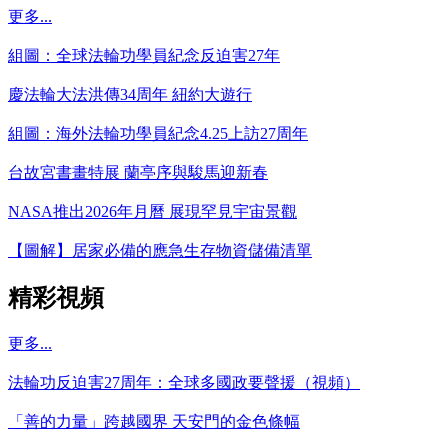
更多...
組圖：全球法輪功學員紀念反迫害27年
慶法輪大法洪傳34周年 紐約大遊行
組圖：海外法輪功學員紀念4.25上訪27周年
台故宮書畫特展 蘭亭序與駿馬迎新春
NASA推出2026年月曆 展現罕見宇宙景觀
【圖解】居家必備的應急生存物資儲備清單
精彩視頻
更多...
法輪功反迫害27周年：全球多國政要聲援（視頻）
「善的力量」跨越國界 天安門的金色條幅