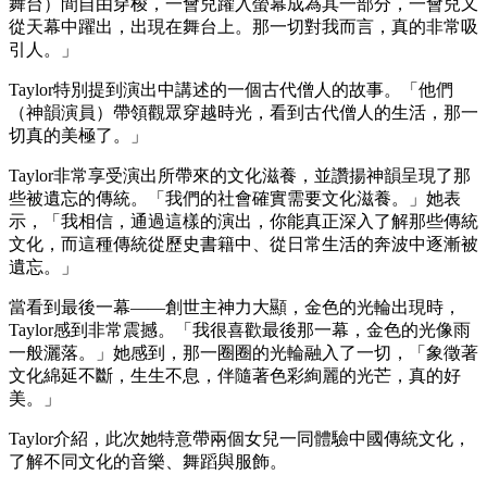
舞台）間自由穿梭，一會兒躍入螢幕成為其一部分，一會兒又
從天幕中躍出，出現在舞台上。那一切對我而言，真的非常吸
引人。」
Taylor特別提到演出中講述的一個古代僧人的故事。「他們
（神韻演員）帶領觀眾穿越時光，看到古代僧人的生活，那一
切真的美極了。」
Taylor非常享受演出所帶來的文化滋養，並讚揚神韻呈現了那
些被遺忘的傳統。「我們的社會確實需要文化滋養。」她表
示，「我相信，通過這樣的演出，你能真正深入了解那些傳統
文化，而這種傳統從歷史書籍中、從日常生活的奔波中逐漸被
遺忘。」
當看到最後一幕——創世主神力大顯，金色的光輪出現時，
Taylor感到非常震撼。「我很喜歡最後那一幕，金色的光像雨
一般灑落。」她感到，那一圈圈的光輪融入了一切，「象徵著
文化綿延不斷，生生不息，伴隨著色彩絢麗的光芒，真的好
美。」
Taylor介紹，此次她特意帶兩個女兒一同體驗中國傳統文化，
了解不同文化的音樂、舞蹈與服飾。