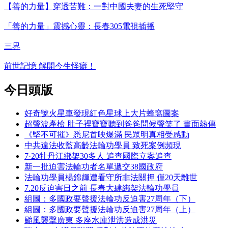
【善的力量】穿透苦難：一對中國夫妻的生死堅守
「善的力量」震撼心靈：長春305電視插播
三界
前世記憶 解開今生怪癖！
今日頭版
好奇號火星車發現紅色星球上大片蜂窩圖案
超聲波產檢 肚子裡寶寶聽到爸爸問候聲笑了 畫面熱傳
《堅不可摧》悉尼首映爆滿 民眾明真相受感動
中共違法收監高齡法輪功學員 致死案例頻現
7·20牡丹江綁架30多人 追查國際立案追查
新一批迫害法輪功者名單遞交38國政府
法輪功學員楊錦輝遭看守所非法關押 僅20天離世
7.20反迫害日之前 長春大肆綁架法輪功學員
組圖：多國政要聲援法輪功反迫害27周年（下）
組圖：多國政要聲援法輪功反迫害27周年（上）
颱風襲擊廣東 多座水庫泄洪造成洪災