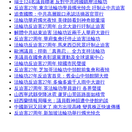
瑞士124名議員聯署 反對中共跨國鎮壓法輪功
反迫害27年 東京法輪功學員燭光悼念 吁制止中共迫害
追查國際：中共高層親口承認活摘器官罪行
法輪功華府燭光夜悼 美律師看到神奇能量場
法輪功反迫害27周年 台北大遊行吁制止迫害
解體中共結束迫害 法輪功近兩千人華府大遊行
反迫害27周年 華府集會吁停止迫害法輪功
法輪功反迫害27周年 馬來西亞民眾吁制止迫害
歐洲議員：捍衛「真善忍」 全力支持法輪功
美議員在國會表彰退黨運動及全球退黨中心
法輪功反迫害27周年 韓國市民聲援
反迫害27年 芝加哥法輪功中領館前集會和夜悼
法輪功27年反迫害首見：舊金山中領館開大燈
法輪功反迫害27年 多倫多逾千人雨中大遊行
反迫害27周年 英法輪功學員遊行 各界聲援
山西寧武縣突降冰雹 蘆芽山景區路面如積雪
紐西蘭情報局曝光：議員觀神韻遭中使館約談
中國新冠又回來了 南方出現高峰 變異株正快速傳播
反迫害27周年 新加坡法輪功舉行燭光悼念