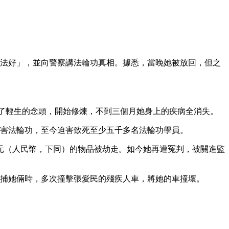
輪大法好」，並向警察講法輪功真相。據悉，當晚她被放回，但之
棄了輕生的念頭，開始修煉，不到三個月她身上的疾病全消失。
迫害法輪功，至今迫害致死至少五千多名法輪功學員。
元（人民幣，下同）的物品被劫走。如今她再遭冤判，被關進監
車追捕她倆時，多次撞擊張愛民的殘疾人車，將她的車撞壞。