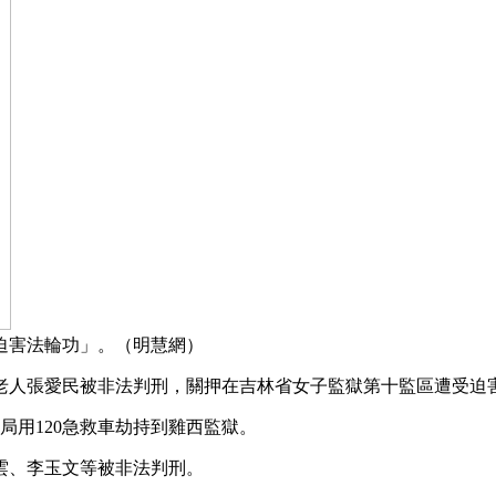
迫害法輪功」。（明慧網）
老人張愛民被非法判刑，關押在吉林省女子監獄第十監區遭受迫
局用120急救車劫持到雞西監獄。
曉雲、李玉文等被非法判刑。