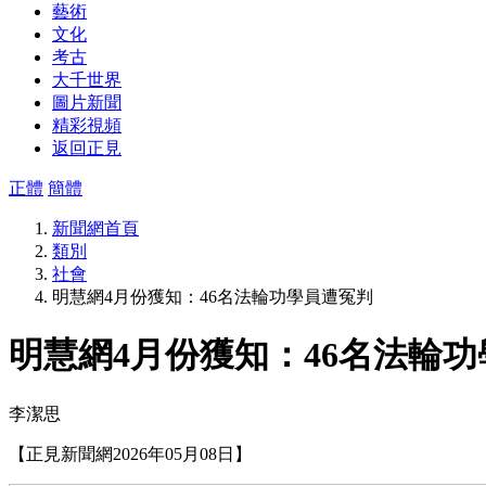
藝術
文化
考古
大千世界
圖片新聞
精彩視頻
返回正見
正體
簡體
新聞網首頁
類別
社會
明慧網4月份獲知：46名法輪功學員遭冤判
明慧網4月份獲知：46名法輪
李潔思
【正見新聞網2026年05月08日】