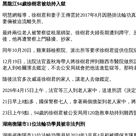
黑龍江94歲徐樹君被劫持入獄
明慧網報導，徐樹君和妻子王傳雲於2017年8月因懸掛法輪功
妻倆被迫流離失所。
最終兩位老人被警察從租屋綁架。徐樹君夫婦長期遭到蹲守、恐嚇
後，他再遭警察上門騷擾、抄家。
同年10月20日，雞東縣檢察院、派出所等要求徐樹君提供住
12月19日，法院法官蓋秋海帶人將徐樹君押到雞西市醫院做
老人到哈爾濱去鑑定，不去公安局就會把他送進監獄等。那時
隨後法官多次威逼徐樹君的家人，讓老人去做鑑定。
2026年4月15日上午，法官等三人到老人家中，送達所謂《
21日早上8點多，國保警察七人，拿著兩個擔架到老人家中，
23日上午9點，94歲的徐樹君被公安局用120急救車劫持到雞西
湖南衡陽市11位法輪功學員被非法判刑
湖南省衡陽市11位法輪功學員於2024年3月底4月初被國保支隊