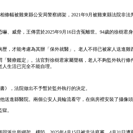
真相條幅被雞東縣公安局警察綁架，2021年9月被雞東縣法院非
、威脅，王傳雲於2025年9月16日含冤離世。94歲的徐樹
院病歷，才能考慮為其辦「保外就醫」。老人不得已被家人送進雞
所謂「醫療鑑定」。法官對徐樹君家屬聲稱，老人不夠監外執行
老人生活已完全不能自理。
決定書》，法院做出不予暫於監外執行的決定。
將他送進縣醫院。兩個公安人員輪流看守，在病房裡安裝了攝像
監獄。
夥同派出所綁架、構陷，2025年4月15日被非法庭審，4月31日