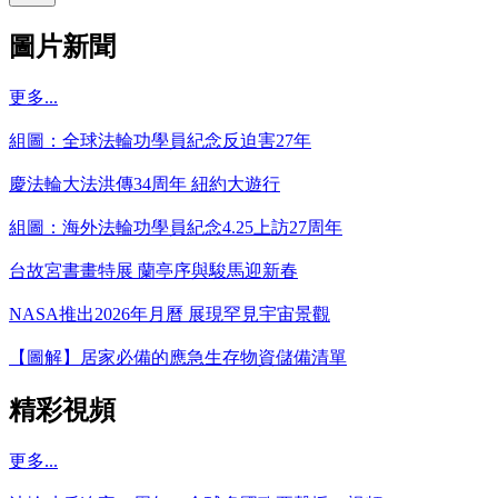
圖片新聞
更多...
組圖：全球法輪功學員紀念反迫害27年
慶法輪大法洪傳34周年 紐約大遊行
組圖：海外法輪功學員紀念4.25上訪27周年
台故宮書畫特展 蘭亭序與駿馬迎新春
NASA推出2026年月曆 展現罕見宇宙景觀
【圖解】居家必備的應急生存物資儲備清單
精彩視頻
更多...