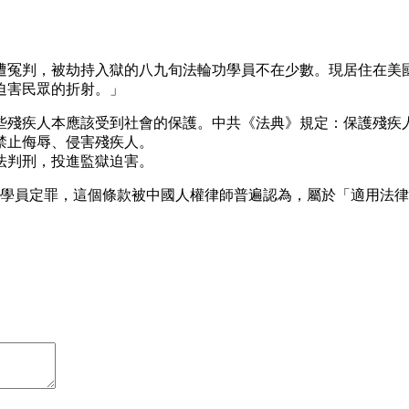
遭冤判，被劫持入獄的八九旬法輪功學員不在少數。現居住在美
迫害民眾的折射。」
些殘疾人本應該受到社會的保護。中共《法典》規定：保護殘疾
禁止侮辱、侵害殘疾人。
法判刑，投進監獄迫害。
功學員定罪，這個條款被中國人權律師普遍認為，屬於「適用法