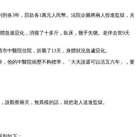
法判刑各3年，罰款各1萬元人民幣。法院企圖將兩人投進監獄，夫
君身體急速惡化，消瘦了十多斤，臥床，幾乎失聰。老伴去世9天
西市中醫院住院，折騰了13天，身體狀況急遽惡化。
條件，他的中醫院病歷不夠標準，「大夫說還可以活五六年」，要
頭，說觀察兩天，無異樣的話，就把老人送進監獄。
遭冤判如下：