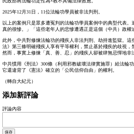
民政部將法輪功定性為×教不具備法律效應。
2025年12月31日，11位法輪功學員被非法判刑。
以上的案例只是眾多遭冤判的法輪功學員案例中的典型代表。
真的很慘。」「這些老年人的悲慘遭遇正是這個（中共）政權
此外，中共對修煉法輪功的殘疾人非法判刑、劫持進監獄。這
法》第三條明確殘疾人享有平等權利，禁止基於殘疾的歧視，
然而，事實上修煉「真、善、忍」的殘疾人卻被肆無忌憚地非
中共慣用《刑法》300條（利用邪教破壞法律實施罪）給法輪
它還違背了《憲法》確立的「公民信仰自由」的權利。
（轉自大紀元）
添加新評論
評論內容
保存