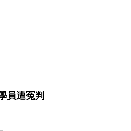
功學員遭冤判