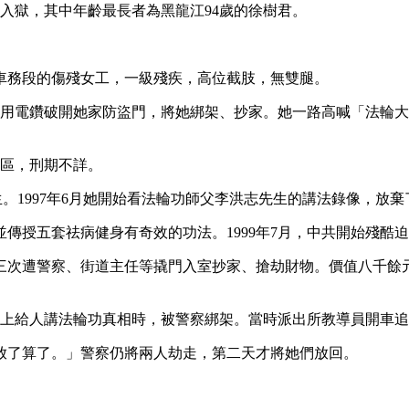
刑入獄，其中年齡最長者為黑龍江94歲的徐樹君。
車務段的傷殘女工，一級殘疾，高位截肢，無雙腿。
所警察用電鑽破開她家防盜門，將她綁架、抄家。她一路高喊「法
監區，刑期不詳。
。1997年6月她開始看法輪功師父李洪志先生的講法錄像，放
傳授五套祛病健身有奇效的功法。1999年7月，中共開始殘酷
，三次遭警察、街道主任等撬門入室抄家、搶劫財物。價值八千餘
茹在路上給人講法輪功真相時，被警察綁架。當時派出所教導員開
放了算了。」警察仍將兩人劫走，第二天才將她們放回。