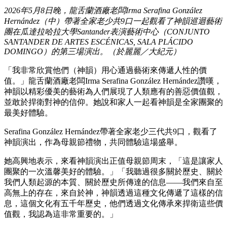
2026年5月8日晚，龍舌蘭酒廠老闆Irma Serafina González
Hernández（中）帶著全家老少共9口一起觀看了神韻巡迴藝術
團在瓜達拉哈拉大學Santander表演藝術中心（CONJUNTO
SANTANDER DE ARTES ESCÉNICAS, SALA PLÁCIDO
DOMINGO）的第三場演出。（於麗麗／大紀元）
「我非常欣賞他們（神韻）用心通過藝術來傳遞人性的價
值。」龍舌蘭酒廠老闆Irma Serafina González Hernández讚嘆，
神韻以精彩優美的藝術為人們展現了人類應有的善惡價值觀，
並敢於捍衛對神的信仰。她說和家人一起看神韻是全家團聚的
最美好體驗。
Serafina González Hernández帶著全家老少三代共9口，觀看了
神韻演出，作為母親節禮物，共同體驗這場盛舉。
她高興地表示，來看神韻演出正值母親節周末，「這是讓家人
團聚的一次溫馨美好的體驗。」「我聽過很多關於歷史、關於
我們人類起源的本質、關於歷史所傳達的信息——我們來自至
高無上的存在，來自於神，神韻透過這種文化傳遞了這樣的信
息，這個文化有五千年歷史，他們透過文化傳承來捍衛這些價
值觀，我認為這非常重要的。」