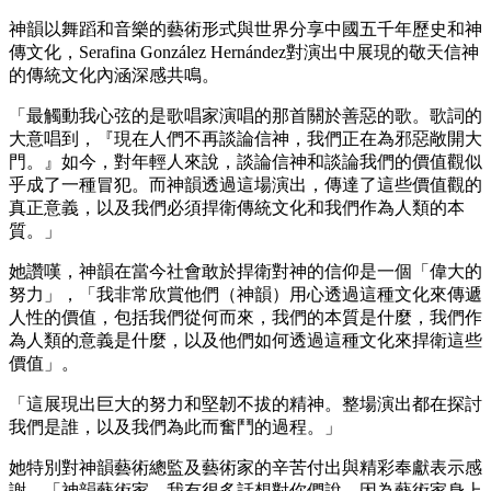
神韻以舞蹈和音樂的藝術形式與世界分享中國五千年歷史和神
傳文化，Serafina González Hernández對演出中展現的敬天信神
的傳統文化內涵深感共鳴。
「最觸動我心弦的是歌唱家演唱的那首關於善惡的歌。歌詞的
大意唱到，『現在人們不再談論信神，我們正在為邪惡敞開大
門。』如今，對年輕人來說，談論信神和談論我們的價值觀似
乎成了一種冒犯。而神韻透過這場演出，傳達了這些價值觀的
真正意義，以及我們必須捍衛傳統文化和我們作為人類的本
質。」
她讚嘆，神韻在當今社會敢於捍衛對神的信仰是一個「偉大的
努力」，「我非常欣賞他們（神韻）用心透過這種文化來傳遞
人性的價值，包括我們從何而來，我們的本質是什麼，我們作
為人類的意義是什麼，以及他們如何透過這種文化來捍衛這些
價值」。
「這展現出巨大的努力和堅韌不拔的精神。整場演出都在探討
我們是誰，以及我們為此而奮鬥的過程。」
她特別對神韻藝術總監及藝術家的辛苦付出與精彩奉獻表示感
謝，「神韻藝術家，我有很多話想對你們說，因為藝術家身上