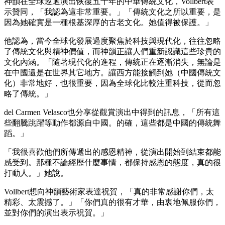
神韻在全球巡迴演出恢復五千年的中華傳統文化，Vollbert表
示贊同，「我認為這非常重要。」「傳統文化之所以重要，是
因為她確實是一種根基深厚的古老文化。她值得被保護。」
他認為，當今全球化發展過度聚焦於科技與現代化，往往忽略
了傳統文化與精神價值，而神韻正讓人們重新認識這些珍貴的
文化內涵。「隨著現代化的進程，傳統正在逐漸消失，無論是
在中國還是在世界其它地方。讓西方能接觸到她（中國傳統文
化）非常地好，也很重要，因為全球化比較注重科技，從而忽
略了傳統。」
del Carmen Velasco也分享從觀賞演出中得到的訊息，「所有這
些翻騰跳躍等動作都源自中國。的確，這些都是中國的傳統舞
蹈。」
「我很喜歡他們所傳遞出的感恩精神，從演出開始到結束都能
感受到。那種不論經歷什麼事情，都保持感恩的態度，真的很
打動人。」她說。
Vollbert想向神韻藝術家表達祝賀，「真的非常感謝你們，太
精彩、太震撼了。」「你們真的很有才華，由衷地佩服你們，
並對你們的演出表示祝賀。」