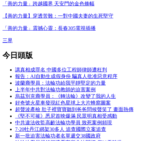
「善的力量」跨越國界 天安門的金色條幅
【善的力量】穿透苦難：一對中國夫妻的生死堅守
「善的力量」震撼心靈：長春305電視插播
三界
今日頭版
講真相成罪名 中國多位工程師律師遭枉判
報告：AI自動生成假身份 騙真人批准惡意程序
波蘭裔學員：法輪功給我平靜堅定的力量
上半年中共對法輪功教師的迫害案例
烏茲別克裔學員：《轉法輪》改變了我的人生
好奇號火星車發現紅色星球上大片蜂窩圖案
超聲波產檢 肚子裡寶寶聽到爸爸問候聲笑了 畫面熱傳
《堅不可摧》悉尼首映爆滿 民眾明真相受感動
中共違法收監高齡法輪功學員 致死案例頻現
7·20牡丹江綁架30多人 追查國際立案追查
新一批迫害法輪功者名單遞交38國政府