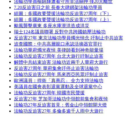
法輪功學員楊錦輝遭看守所非法關押 僅20天離世
7.20反迫害日之前 長春大肆綁架法輪功學員
組圖：多國政要聲援法輪功反迫害27周年（下）
組圖：多國政要聲援法輪功反迫害27周年（上）
颱風襲擊廣東 多座水庫泄洪造成洪災
瑞士124名議員聯署 反對中共跨國鎮壓法輪功
反迫害27年 東京法輪功學員燭光悼念 吁制止中共迫害
追查國際：中共高層親口承認活摘器官罪行
法輪功華府燭光夜悼 美律師看到神奇能量場
法輪功反迫害27周年 台北大遊行吁制止迫害
解體中共結束迫害 法輪功近兩千人華府大遊行
反迫害27周年 華府集會吁停止迫害法輪功
法輪功反迫害27周年 馬來西亞民眾吁制止迫害
歐洲議員：捍衛「真善忍」 全力支持法輪功
美議員在國會表彰退黨運動及全球退黨中心
法輪功反迫害27周年 韓國市民聲援
反迫害27年 芝加哥法輪功中領館前集會和夜悼
法輪功27年反迫害首見：舊金山中領館開大燈
法輪功反迫害27年 多倫多逾千人雨中大遊行