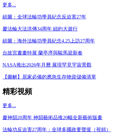
更多...
組圖：全球法輪功學員紀念反迫害27年
慶法輪大法洪傳34周年 紐約大遊行
組圖：海外法輪功學員紀念4.25上訪27周年
台故宮書畫特展 蘭亭序與駿馬迎新春
NASA推出2026年月曆 展現罕見宇宙景觀
【圖解】居家必備的應急生存物資儲備清單
精彩視頻
更多...
慶神韻20周年 神韻藝術品推20幅全新藝術版畫
法輪功反迫害27周年：全球多國政要聲援（視頻）