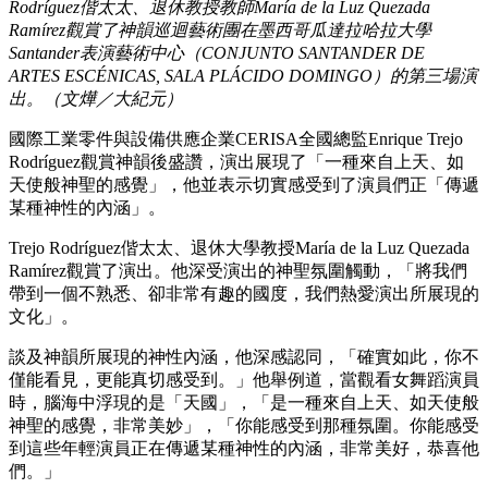
Rodríguez偕太太、退休教授教師María de la Luz Quezada
Ramírez觀賞了神韻巡迴藝術團在墨西哥瓜達拉哈拉大學
Santander表演藝術中心（CONJUNTO SANTANDER DE
ARTES ESCÉNICAS, SALA PLÁCIDO DOMINGO）的第三場演
出。（文燁／大紀元）
國際工業零件與設備供應企業CERISA全國總監Enrique Trejo
Rodríguez觀賞神韻後盛讚，演出展現了「一種來自上天、如
天使般神聖的感覺」，他並表示切實感受到了演員們正「傳遞
某種神性的內涵」。
Trejo Rodríguez偕太太、退休大學教授María de la Luz Quezada
Ramírez觀賞了演出。他深受演出的神聖氛圍觸動，「將我們
帶到一個不熟悉、卻非常有趣的國度，我們熱愛演出所展現的
文化」。
談及神韻所展現的神性內涵，他深感認同，「確實如此，你不
僅能看見，更能真切感受到。」他舉例道，當觀看女舞蹈演員
時，腦海中浮現的是「天國」，「是一種來自上天、如天使般
神聖的感覺，非常美妙」，「你能感受到那種氛圍。你能感受
到這些年輕演員正在傳遞某種神性的內涵，非常美好，恭喜他
們。」