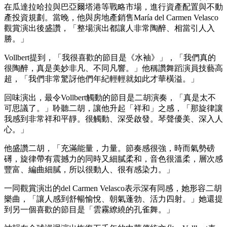
在瓜達拉哈拉與巴亞爾塔港等戰略市場，進行資產配置與不動
產投資規劃。當晚，他與房地產銷售María del Carmen Velasco
觀賞演出後盛讚，「整場演出都讓人非常陶醉、相當引人入
勝。」
Vollbert提到，「我很喜歡的節目是《水袖》」，「我們真的
很陶醉，真是美妙非凡、不同凡響。」他稱讚舞蹈演員技藝高
超，「我們非常驚訝他們年紀輕輕就如此才華橫溢。」
回味演出，最令Vollbert觸動的節目是二胡演奏，「真是太不
可思議了。」聆聽二胡，讓他升起「祥和」之感，「那旋律讓
我感到非常祥和平靜。很觸動、深受啟發。琴聲優美、深入人
心。」
他盛讚二胡，「充滿能量，力量。節奏感很強，時而氣勢磅
礡，旋律帶有震撼力的同時又細膩柔和，音色很溫柔，層次感
豐富、編曲細膩，所以很動人、很有感染力。」
一同觀賞演出的del Carmen Velasco表示深有同感，她形容二胡
樂曲，「讓人感到舒暢愉悅、朝氣蓬勃、活力四射。」她還提
到另一個喜歡的節目是「雲霧繚繞的孔雀舞。」