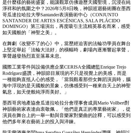
是什麼樣的藝術盛宴，能讓觀眾仿佛遊歷天國聖境，沉浸在純
淨祥和的氛圍之中？2026年5月8日晚，神韻巡迴藝術團在墨西
哥瓜達拉哈拉大學Santander表演藝術中心（CONJUNTO
SANTANDER DE ARTES ESCÉNICAS, SALA PLÁCIDO
DOMINGO）第三場演出，再度吸引主流精英慕名而來，感受
如天國般的「神聖之美」。
在舞劇《改變不了的心》中，當歷經迫害的法輪功學員在舞台
上堅定舉起「法輪大法好」的橫幅時，劇場內逐漸響起掌聲，
掌聲越發熱烈直至落幕未息。
國際工業零件與設備供應企業CERISA全國總監Enrique Trejo
Rodríguez盛讚，神韻節目展現的不只是視覺上的美感，而是
一種能夠直抵人心的感受，「當我觀看那些女舞蹈演員時，腦
海中浮現的是天國般的景象，仿佛感受到一種來自天上的神聖
氣息，如天使般純淨而美好。」
墨西哥房地產協會瓜達拉哈拉分會理事會成員Mario Vollbert對
神韻藝術家表達由衷敬佩，「他們是真正的專業藝術家」，從
演員在舞台上的一舉一動與音樂家對樂曲的詮釋，可以感受到
他們多年來在藝術上的投入與淬鍊。
龍舌蘭酒廠老闆Irma Serafina González Hernández讚嘆，神韻以