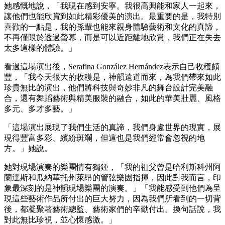
她感慨地說，「我現在感到安寧。我很高興能和家人一起來，
讓他們也能欣賞到如此精彩優美的演出。最重要的是，我特別
喜歡的一點是，我的孫輩也能來親身體驗藝術和文化的真諦，
不再僅限於透過螢幕，而是可以近距離地欣賞，我們正在失去
太多這樣的體驗。」
看過這場演出後，Serafina González Hernández表示自己收穫頗
豐，「我今天很大的收穫是，神韻遠道而來，為我們帶來如此
珍貴無比的演出，他們將科技與奇妙非凡的舞台設計完美融
合，還有舞蹈藝術與精美服裝的融合，如此的華美壯麗、風格
多元、多才多藝。」
「這場演出展現了我們生活的真諦，我們身處世界的現實，展
現得豐富多彩、繽紛斑斕，但這也是我們經常會忽視的地
方。」她說。
她對現場演奏的樂團情有獨鍾，「我的祖父曾是哈利斯科州阿
蘭達斯和瓜納華托州萊昂的管弦樂團指揮，因此對我而言，印
象最深刻的是神韻現場樂團的演奏。」「我能感受到他們為呈
現這些藝術作品所付出的巨大努力，因為我們所看到的一切背
後，都凝聚著藝術總監、藝術家們的辛勤付出。換句話說，我
對此無比珍視，並心懷感激。」