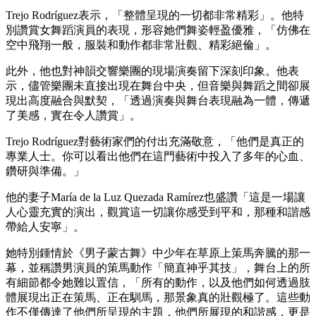
Trejo Rodríguez表示，「整體呈現的一切都非常精彩」。他特
別讚賞女舞蹈演員的表現，形容她們舞姿輕盈優雅，「仿佛在
空中飛翔一般，服裝和動作都非常壯觀、精彩絕倫」。
此外，他也對神韻交響樂團的現場演奏留下深刻印象。他表
示，儘管樂團未直接出現在舞台中央，但音樂與舞蹈之間卻展
現出高度融合與默契，「透過演奏與舞台表現融為一體，傳遞
了美感，實在令人讚賞」。
Trejo Rodríguez對藝術家們的付出充滿敬意，「他們是真正的
專業人士。你可以看出他們在這門藝術中投入了多年的心血、
鑽研與準備。」
他的妻子María de la Luz Quezada Ramírez也盛讚「這是一場讓
人心靈充實的演出，觀賞這一切讓你感受到平和，那種和諧感
帶給人安寧」。
她特別鍾情於《男子蒙古舞》中少年在草原上策馬奔騰的那一
幕，並稱讚男演員的策馬動作「簡直神乎其技」，舞台上的所
有細節都令她難以置信，「所有的動作，以及他們如何透過肢
體展現出正在策馬、正在馴馬，那景象真的壯觀極了。這些動
作不僅傳達了他們所呈現的主題，他們所展現的和諧感，更是