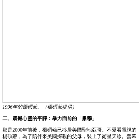
1996年的楊碩薌。（楊碩薌提供）
二、震撼心靈的平靜：暴力面前的「肅穆」
那是2000年前後，楊碩薌已移居美國聖地亞哥。不愛看電視的
楊碩薌，為了陪伴來美國探親的父母，裝上了衛星天線。螢幕