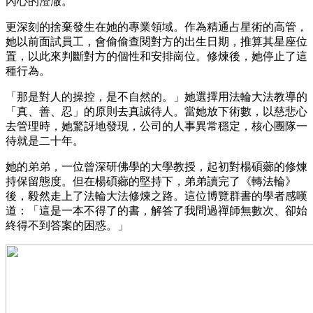
內心的澄澈。
更深刻的捨棄發生在她的專業領域。作為精通占星術的高管，
她以前面試員工，會偷偷查閱對方的出生日期，推算其星座位
置，以此來判斷對方的個性和安排崗位。修煉後，她停止了這
種行為。
「那是對人的操控，是不自然的。」她選擇用法輪大法教導的
「真、善、忍」的原則去真誠待人。當她放下術數，以慈悲心
去管理時，她驚訝地發現，公司的人事異常穩定，核心團隊一
待就是二十年。
她的弟弟，一位曾深研佛學的大學教授，起初對楊碩薌的修煉
持保留態度。但在楊碩薌的堅持下，弟弟讀完了《轉法輪》
後，毅然走上了法輪大法修煉之路。這位博覽群書的學者感嘆
道：「這是一本不得了的書，解答了我問過禪師無數次、卻始
終得不到答案的困惑。」