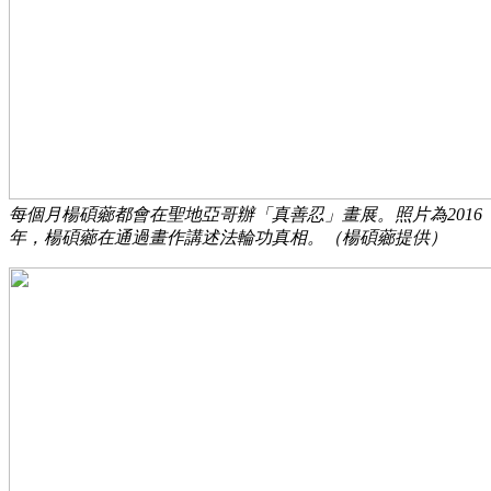
每個月楊碩薌都會在聖地亞哥辦「真善忍」畫展。照片為2016
年，楊碩薌在通過畫作講述法輪功真相。（楊碩薌提供）