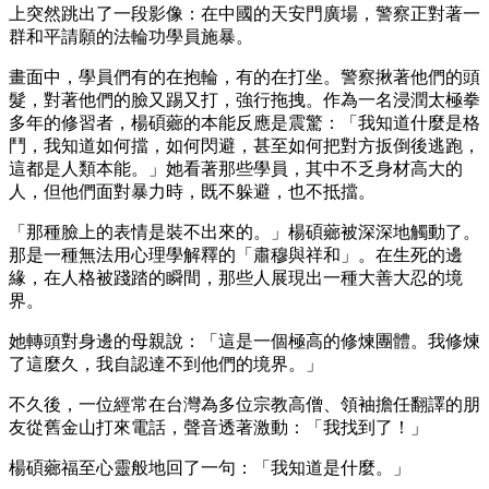
上突然跳出了一段影像：在中國的天安門廣場，警察正對著一
群和平請願的法輪功學員施暴。
畫面中，學員們有的在抱輪，有的在打坐。警察揪著他們的頭
髮，對著他們的臉又踢又打，強行拖拽。作為一名浸潤太極拳
多年的修習者，楊碩薌的本能反應是震驚：「我知道什麼是格
鬥，我知道如何擋，如何閃避，甚至如何把對方扳倒後逃跑，
這都是人類本能。」她看著那些學員，其中不乏身材高大的
人，但他們面對暴力時，既不躲避，也不抵擋。
「那種臉上的表情是裝不出來的。」楊碩薌被深深地觸動了。
那是一種無法用心理學解釋的「肅穆與祥和」。在生死的邊
緣，在人格被踐踏的瞬間，那些人展現出一種大善大忍的境
界。
她轉頭對身邊的母親說：「這是一個極高的修煉團體。我修煉
了這麼久，我自認達不到他們的境界。」
不久後，一位經常在台灣為多位宗教高僧、領袖擔任翻譯的朋
友從舊金山打來電話，聲音透著激動：「我找到了！」
楊碩薌福至心靈般地回了一句：「我知道是什麼。」