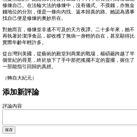
修煉自己。在法輪大法的修煉中，沒有儀式、不摸錢，亦無金
錢地位的分別，僅是一條向內找、返本歸真的路。她認為遇事
找自己便是修煉的奧妙所在。
對她而言，修煉並非遙不可及的天方夜譚。二十多年來，她不
再執著於潔淨食品，卻收穫了無病一身輕的自在，甚至顯得比
實際年齡年輕許多。
從台灣到美國，從藝術的殿堂到商業的戰場，楊碩薌跨越了半
個世紀的尋覓，終於放下了手中那把搖擺不定的靈擺，握住了
一部能指引回歸的真經。
（轉自大紀元）
添加新評論
評論內容
保存