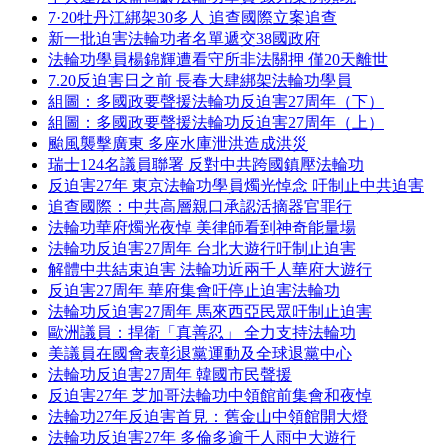
7·20牡丹江綁架30多人 追查國際立案追查
新一批迫害法輪功者名單遞交38國政府
法輪功學員楊錦輝遭看守所非法關押 僅20天離世
7.20反迫害日之前 長春大肆綁架法輪功學員
組圖：多國政要聲援法輪功反迫害27周年（下）
組圖：多國政要聲援法輪功反迫害27周年（上）
颱風襲擊廣東 多座水庫泄洪造成洪災
瑞士124名議員聯署 反對中共跨國鎮壓法輪功
反迫害27年 東京法輪功學員燭光悼念 吁制止中共迫害
追查國際：中共高層親口承認活摘器官罪行
法輪功華府燭光夜悼 美律師看到神奇能量場
法輪功反迫害27周年 台北大遊行吁制止迫害
解體中共結束迫害 法輪功近兩千人華府大遊行
反迫害27周年 華府集會吁停止迫害法輪功
法輪功反迫害27周年 馬來西亞民眾吁制止迫害
歐洲議員：捍衛「真善忍」 全力支持法輪功
美議員在國會表彰退黨運動及全球退黨中心
法輪功反迫害27周年 韓國市民聲援
反迫害27年 芝加哥法輪功中領館前集會和夜悼
法輪功27年反迫害首見：舊金山中領館開大燈
法輪功反迫害27年 多倫多逾千人雨中大遊行