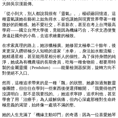
大師吳宗漢親傳。
「從小到大，別人都說我很有『靈氣』。」楊碩薌回憶道。這
種靈氣讓她在藝術上如魚得水，卻也讓她與現實世界帶著一種
微妙的距離感。她不愛社交，不喜新衣，甚至在考上台灣最高
學府——國立台灣大學後，竟能因為機緣巧合，不求文憑便隻
身遠赴國外的小島，去追求繪畫的極致。
在求索真理的路上，她涉獵極廣。她修習太極拳二十餘年，後
來更深入鑽研極少人知曉的道家「水拳」，身法如水般流暢；
她精通星相，甚至能用星相分析人的個性。為了保持身體的純
淨，她成為有機農場的長期會員，吃每一種食物前，都要用特
製的金屬靈擺（Pendulum）——能量檢測器探測，旋轉方向不
對便絕不入口。
然而，這種追求帶來的是一種「飄」的狀態。她參加過無數靈
修團體，但往往在學到一些東西後便選擇離開，「我覺得他們
沒講明白，那不是我要找的。」她追求寧靜，追求利他，甚至
學會了用「治療手」為人緩解病痛，但內心深處那種對生命終
極意義的渴望，始終像一處填不滿的壑。
她的人生充滿了「機緣主動叩門」的奇遇：因為一位喜愛她琴