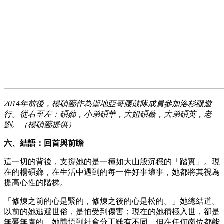
2014年前後，楊碩薌作為聖地亞哥腰鼓隊成員參加洛杉磯遊
行。從右至左：碩薌，小弟碩華，大姐碩薇，大弟碩英，老
劉。（楊碩薌提供）
六、結語：回首與前瞻
這一切的背後，支撐她的是一種如大山般沉穩的「踏實」。現
在的楊碩薌，在生活中遇到的每一件好事壞事，她都將其視為
提高心性的階梯。
「修煉之前的心是緊的，修煉之後的心是松的。」她總結道。
以前的她逃避世俗，是怕受到傷害；現在的她積極入世，卻是
無憂無慮的。她體悟到社會分工雖有不同，但在任何崗位都能