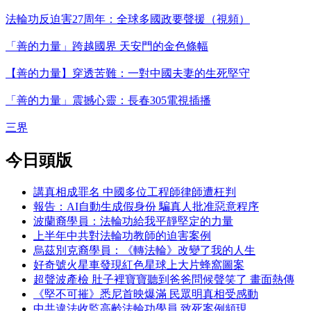
法輪功反迫害27周年：全球多國政要聲援（視頻）
「善的力量」跨越國界 天安門的金色條幅
【善的力量】穿透苦難：一對中國夫妻的生死堅守
「善的力量」震撼心靈：長春305電視插播
三界
今日頭版
講真相成罪名 中國多位工程師律師遭枉判
報告：AI自動生成假身份 騙真人批准惡意程序
波蘭裔學員：法輪功給我平靜堅定的力量
上半年中共對法輪功教師的迫害案例
烏茲別克裔學員：《轉法輪》改變了我的人生
好奇號火星車發現紅色星球上大片蜂窩圖案
超聲波產檢 肚子裡寶寶聽到爸爸問候聲笑了 畫面熱傳
《堅不可摧》悉尼首映爆滿 民眾明真相受感動
中共違法收監高齡法輪功學員 致死案例頻現