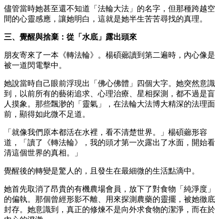
儘管當時她甚至還不知道「法輪大法」的名字，但那種跨越空
間的心靈感應，讓她明白，這就是她半生苦苦尋找的真理。
三、覺醒與捨棄：從「水底」露出頭來
朋友寄來了一本《轉法輪》。楊碩薌讀到第二遍時，內心像是
被一道閃電擊中。
她說當時自己眼前浮現出「佛心佛體」四個大字。她突然意識
到，以前所有的藝術追求、心理治療、星相探測，都不過是盲
人摸象。那些飄渺的「靈氣」，在法輪大法博大精深的法理面
前，顯得如此微不足道。
「就像我們原本都活在水裡，看不清楚世界。」楊碩薌形容
道，「讀了《轉法輪》，我的頭才第一次露出了水面，開始看
清這個世界的真相。」
覺醒後的轉變是驚人的，且發生在最細微的生活點滴中。
她首先取消了昂貴的有機農場會員，放下了對食物「純淨度」
的偏執。那個曾經形影不離、用來探測農藥的靈擺，被她徹底
封存。她意識到，真正的修煉不是向外求食物的潔淨，而在於