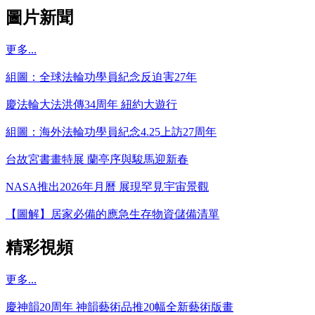
圖片新聞
更多...
組圖：全球法輪功學員紀念反迫害27年
慶法輪大法洪傳34周年 紐約大遊行
組圖：海外法輪功學員紀念4.25上訪27周年
台故宮書畫特展 蘭亭序與駿馬迎新春
NASA推出2026年月曆 展現罕見宇宙景觀
【圖解】居家必備的應急生存物資儲備清單
精彩視頻
更多...
慶神韻20周年 神韻藝術品推20幅全新藝術版畫