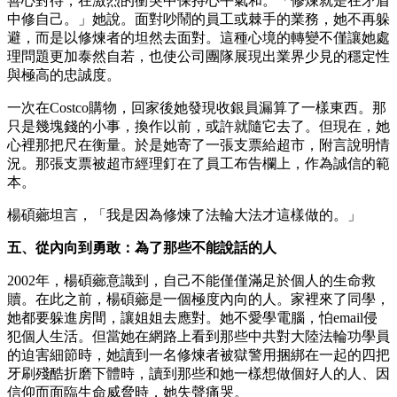
善心對待，在激烈的衝突中保持心平氣和。「修煉就是在矛盾
中修自己。」她說。面對吵鬧的員工或棘手的業務，她不再躲
避，而是以修煉者的坦然去面對。這種心境的轉變不僅讓她處
理問題更加泰然自若，也使公司團隊展現出業界少見的穩定性
與極高的忠誠度。
一次在Costco購物，回家後她發現收銀員漏算了一樣東西。那
只是幾塊錢的小事，換作以前，或許就隨它去了。但現在，她
心裡那把尺在衡量。於是她寄了一張支票給超市，附言說明情
況。那張支票被超市經理釘在了員工布告欄上，作為誠信的範
本。
楊碩薌坦言，「我是因為修煉了法輪大法才這樣做的。」
五、從內向到勇敢：為了那些不能說話的人
2002年，楊碩薌意識到，自己不能僅僅滿足於個人的生命救
贖。在此之前，楊碩薌是一個極度內向的人。家裡來了同學，
她都要躲進房間，讓姐姐去應對。她不愛學電腦，怕email侵
犯個人生活。但當她在網路上看到那些中共對大陸法輪功學員
的迫害細節時，她讀到一名修煉者被獄警用捆綁在一起的四把
牙刷殘酷折磨下體時，讀到那些和她一樣想做個好人的人、因
信仰而面臨生命威脅時，她失聲痛哭。