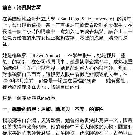
前言：清風與古琴
在美國聖地亞哥州立大學（San Diego State University）的講堂
上，曾出現過這樣一幕：三百多名正值青春躁動的大學生，在
長達一個半小時的講座中，竟如入定般鴉雀無聲。講台上，一
位氣質優雅的東方女性正撥動古箏，琴聲如流泉，清冷而深
邃。
她是楊碩薌（Shawn Young）。在學生眼中，她是極具「靈
氣」的老師；在公司職員眼中，她是執掌企業35年、成熟穩重
的總經理；在心理諮詢界，她是能洞察人心的諮詢師。然而，
對楊碩薌自己而言，這段旁人眼中看似光鮮順遂的人生，在
2000年9月之前，都像是一場走在雲端的獨舞——雖有靈性，
卻始終沒能腳踩大地，找到自己的根。
這是一個關於尋覓的故事。
一、飄渺的追尋：名師、藝境與「不安」的靈性
楊碩薌來自台灣，天資穎悟。她曾得過書法比賽第一名，國畫
也曾拔得市比賽頭籌。她的老師中不乏大師級的人物：國畫師
從宋美齡的老師黃君璧，古箏師從一代宗師梁在平，古琴則由