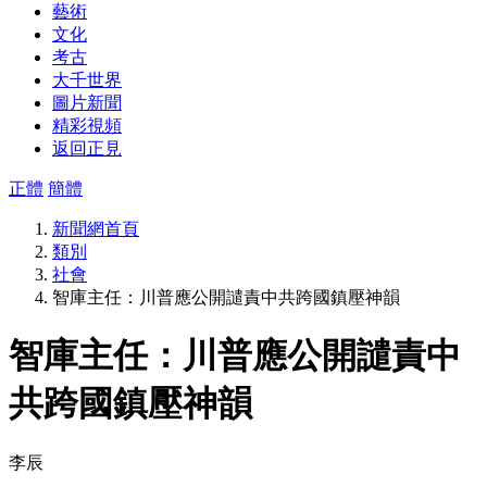
藝術
文化
考古
大千世界
圖片新聞
精彩視頻
返回正見
正體
簡體
新聞網首頁
類別
社會
智庫主任：川普應公開譴責中共跨國鎮壓神韻
智庫主任：川普應公開譴責中
共跨國鎮壓神韻
李辰