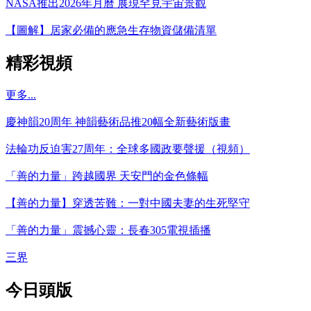
NASA推出2026年月曆 展現罕見宇宙景觀
【圖解】居家必備的應急生存物資儲備清單
精彩視頻
更多...
慶神韻20周年 神韻藝術品推20幅全新藝術版畫
法輪功反迫害27周年：全球多國政要聲援（視頻）
「善的力量」跨越國界 天安門的金色條幅
【善的力量】穿透苦難：一對中國夫妻的生死堅守
「善的力量」震撼心靈：長春305電視插播
三界
今日頭版