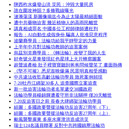
陝西柞水爆發山洪 災民：沖毀大量民房
誰在圍攻神韻？多條戰線曝光
漣漪蕩漾 新圖像揭迄今為止太陽最精細面貌
遭中共藥物迫害 幾近植物人的高雨民離世
講真相成罪名 中國多位工程師律師遭枉判
報告：AI自動生成假身份 騙真人批准惡意程序
波蘭裔學員：法輪功給我平靜堅定的力量
上半年中共對法輪功教師的迫害案例
烏茲別克裔學員：《轉法輪》改變了我的人生
好奇號火星車發現紅色星球上大片蜂窩圖案
超聲波產檢 肚子裡寶寶聽到爸爸問候聲笑了 畫面熱傳
《堅不可摧》悉尼首映爆滿 民眾明真相受感動
中共違法收監高齡法輪功學員 致死案例頻現
7·20牡丹江綁架30多人 追查國際立案追查
新一批迫害法輪功者名單遞交38國政府
法輪功學員楊錦輝遭看守所非法關押 僅20天離世
7.20反迫害日之前 長春大肆綁架法輪功學員
組圖：多國政要聲援法輪功反迫害27周年（下）
組圖：多國政要聲援法輪功反迫害27周年（上）
颱風襲擊廣東 多座水庫泄洪造成洪災
瑞士124名議員聯署 反對中共跨國鎮壓法輪功