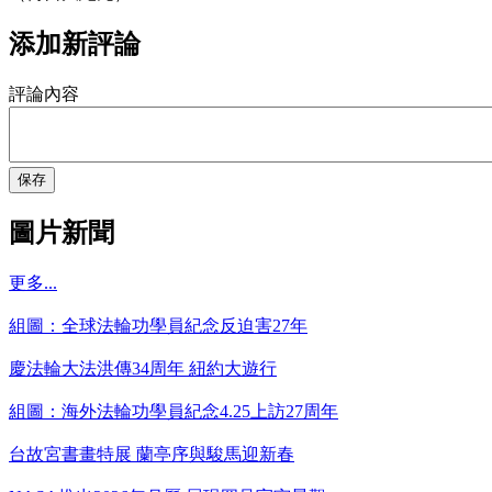
添加新評論
評論內容
保存
圖片新聞
更多...
組圖：全球法輪功學員紀念反迫害27年
慶法輪大法洪傳34周年 紐約大遊行
組圖：海外法輪功學員紀念4.25上訪27周年
台故宮書畫特展 蘭亭序與駿馬迎新春