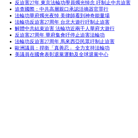
反迫害27年 東京法輪功學員燭光悼念 吁制止中共迫害
追查國際：中共高層親口承認活摘器官罪行
法輪功華府燭光夜悼 美律師看到神奇能量場
法輪功反迫害27周年 台北大遊行吁制止迫害
解體中共結束迫害 法輪功近兩千人華府大遊行
反迫害27周年 華府集會吁停止迫害法輪功
法輪功反迫害27周年 馬來西亞民眾吁制止迫害
歐洲議員：捍衛「真善忍」 全力支持法輪功
美議員在國會表彰退黨運動及全球退黨中心