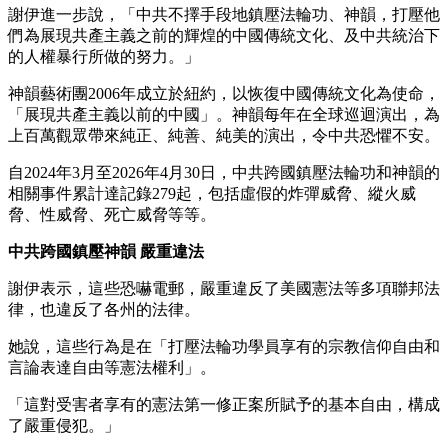
謝伊進一步說，「中共不擇手段地鎮壓法輪功、神韻，打壓他
們為展現共產主義之前的輝煌的中國傳統文化、及中共統治下
的人權暴行所做的努力。」
神韻藝術團2006年成立於紐約，以恢復中國傳統文化為使命，
「展現共產主義以前的中國」。神韻每年在全球巡迴演出，為
上百萬觀眾帶來純正、純善、純美的演出，令中共恐懼不安。
自2024年3月至2026年4月30日，中共跨國鎮壓法輪功和神韻的
相關事件累計達記錄279起，包括虛假的炸彈威脅、縱火威
脅、性威脅、死亡威脅等等。
中共跨國鎮壓神韻 嚴重違法
謝伊表示，這些恐嚇電郵，嚴重違反了美國憲法等多項聯邦法
律，也違反了各州的法律。
她說，這些行為是在「打壓法輪功學員享有的宗教信仰自由和
言論表達自由等憲法權利」。
「這對受害者享有的憲法第一修正案所賦予的基本自由，構成
了嚴重侵犯。」