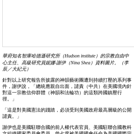
華府知名智庫哈德遜研究所（Hudson institute）的宗教自由中
心主任、高級研究員妮娜‧謝伊（Nina Shea）資料圖片。（李
辰／大紀元）
針對以上研究報告所披露的神韻藝術團遭到持續打壓的系列事
件，謝伊說，「總統應親自出面，譴責（中共）在美國境內針
對這一宗教信仰群體（神韻和法輪功）的這類跨國鎮壓行
徑。」
「這是對美國憲法的踐踏，必須受到美國政府最高層級的公開
譴責。」
謝伊也是美國駐聯合國的前人權代表官員、美國駐聯合國教科
文組織國家委員會委員，曾七度被美國國會任命為美國國際宗