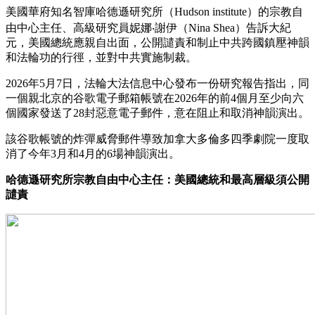
美國華府知名智庫哈德遜研究所（Hudson institute）的宗教自
由中心主任、高級研究員妮娜‧謝伊（Nina Shea）告訴大紀
元，美國總統應親自出面，公開譴責和制止中共跨國鎮壓神韻
和法輪功的行徑，並對中共實施制裁。
2026年5月7日，法輪大法信息中心發布一份研究報告指出，同
一個親北京的谷歌電子郵箱帳號在2026年的前4個月至少向六
個國家發送了28封惡意電子郵件，意在阻止和取消神韻演出。
該谷歌帳號的炸彈威脅郵件導致加拿大多倫多四季劇院一度取
消了今年3月和4月的6場神韻演出。
哈德遜研究所宗教自由中心主任：美國總統和最高層級須公開
譴責