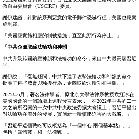
教自由委員會（USCIRF）委員。
謝伊建議，針對該系列惡意的電子郵件恐嚇行徑，美國也應實
施制裁。
「美國應實施相應的制裁措施，直至此類行為停止。」
「中共企圖取締法輪功和神韻」
中共升級跨國鎮壓神韻和法輪功的命令，來自中共最高層習近
平。
謝伊說，「毫無疑問，中共下達了攻擊法輪功和神韻的命令，
批准了這些威脅與騷擾行為，企圖取締法輪功和神韻。」
2025年6月，著名法律學者、原北京大學法律系教授袁紅冰在
美國國會的一個論壇上遠程發言表示，「在2022年中共的二十
大之前所召開的一次中共中央政法委擴大會議上，習近平提出
對法輪功在海外的發展，實施新一輪鎮壓迫害的大戰略。」
「習近平這個戰略可以概括為『一個中心 兩個基本點』。」
包括「媒體戰」和「法律戰」。