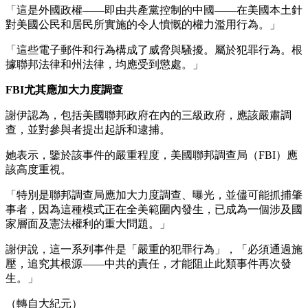
「這是外國政權——即由共產黨控制的中國——在美國本土針
對美國公民和居民所實施的令人憤慨的權力濫用行為。」
「這些電子郵件和行為構成了威脅與騷擾。屬於犯罪行為。根
據聯邦法律和州法律，均應受到懲處。」
FBI尤其應加大力度調查
謝伊認為，包括美國聯邦政府在內的三級政府，應該嚴肅調
查，並對參與者提出起訴和逮捕。
她表示，鑒於該事件的嚴重程度，美國聯邦調查局（FBI）應
該高度重視。
「特別是聯邦調查局應加大力度調查、曝光，並儘可能抓捕肇
事者，因為這種模式正在全美範圍內發生，已成為一個涉及國
家層面及憲法權利的重大問題。」
謝伊說，這一系列事件是「嚴重的犯罪行為」，「必須通過施
壓，追究其根源——中共的責任，才能阻止此類事件再次發
生。」
（轉自大紀元）