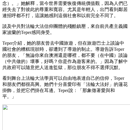
念）。」她解釋，當今世界需要恢復傳統價值觀，因為人們已
經失去了對彼此的尊重和寬容。尤其是年輕人，出門看到鄰居
連招呼都不打，這讓她感到這個社會和以前完全不同了。
談及中共對法輪大法信仰團體的殘酷鎮壓，來自前共產主義國
家波蘭的Teper感同身受。
Teper介紹，她的朋友曾去中國旅遊，但在旅遊巴士上談論中
國社會的糟糕現狀時，卻遭到了導遊的制止。導遊告訴Teper
的朋友，「無論你來自澳洲還是哪裡，都不要（在中國）談論
（中共做的）壞事，好嗎？你是作為遊客來的。」因為了解中
共政府可以隨意把人送進監獄，那位朋友不得不選擇沉默。
看到舞台上法輪大法學員可以自由地表達自己的信仰，Teper
和朋友們都很高興。她們十分喜愛印有「法輪大法好」的蓮花
掛飾，並把它們掛在耳邊。Teper說：「那象徵著愛與和
平。」