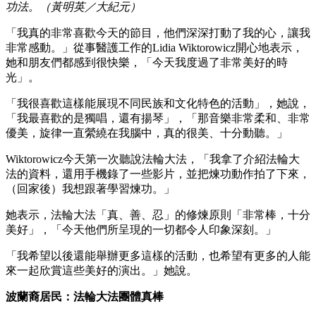
功法。（黃明英／大紀元）
「我真的非常喜歡今天的節目，他們深深打動了我的心，讓我
非常感動。」從事醫護工作的Lidia Wiktorowicz開心地表示，
她和朋友們都感到很快樂，「今天我度過了非常美好的時
光」。
「我很喜歡這樣能展現不同民族和文化特色的活動」，她說，
「我最喜歡的是獨唱，還有揚琴」，「那音樂非常柔和、非常
優美，旋律一直縈繞在我腦中，真的很美、十分動聽。」
Wiktorowicz今天第一次聽說法輪大法，「我拿了介紹法輪大
法的資料，還用手機錄了一些影片，並把煉功動作拍了下來，
（回家後）我想跟著學習煉功。」
她表示，法輪大法「真、善、忍」的修煉原則「非常棒，十分
美好」，「今天他們所呈現的一切都令人印象深刻。」
「我希望以後還能舉辦更多這樣的活動，也希望有更多的人能
來一起欣賞這些美好的演出。」她說。
波蘭裔居民：法輪大法團體真棒