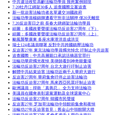
中共違法收監高齡法輪功學員 致死案例頻現
7·20牡丹江綁架30多人 追查國際立案追查
新一批迫害法輪功者名單遞交38國政府
法輪功學員楊錦輝遭看守所非法關押 僅20天離世
7.20反迫害日之前 長春大肆綁架法輪功學員
組圖：多國政要聲援法輪功反迫害27周年（下）
組圖：多國政要聲援法輪功反迫害27周年（上）
颱風襲擊廣東 多座水庫泄洪造成洪災
瑞士124名議員聯署 反對中共跨國鎮壓法輪功
反迫害27年 東京法輪功學員燭光悼念 吁制止中共迫害
追查國際：中共高層親口承認活摘器官罪行
法輪功華府燭光夜悼 美律師看到神奇能量場
法輪功反迫害27周年 台北大遊行吁制止迫害
解體中共結束迫害 法輪功近兩千人華府大遊行
反迫害27周年 華府集會吁停止迫害法輪功
法輪功反迫害27周年 馬來西亞民眾吁制止迫害
歐洲議員：捍衛「真善忍」 全力支持法輪功
美議員在國會表彰退黨運動及全球退黨中心
法輪功反迫害27周年 韓國市民聲援
反迫害27年 芝加哥法輪功中領館前集會和夜悼
法輪功27年反迫害首見：舊金山中領館開大燈
法輪功反迫害27年 多倫多逾千人雨中大遊行