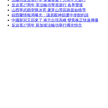
反迫害27周年 英法輪功學員遊行 各界聲援
山西寧武縣突降冰雹 蘆芽山景區路面如積雪
紐西蘭情報局曝光：議員觀神韻遭中使館約談
中國新冠又回來了 南方出現高峰 變異株正快速傳播
反迫害27周年 新加坡法輪功舉行燭光悼念