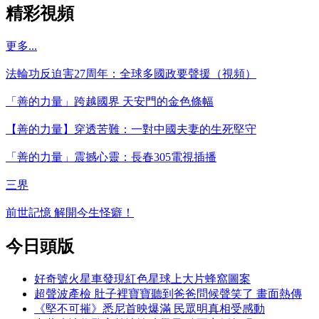
精彩視頻
更多...
法輪功反迫害27周年：全球多國政要聲援（視頻）
「善的力量」跨越國界 天安門的金色條幅
【善的力量】穿透苦難：一對中國夫妻的生死堅守
「善的力量」震撼心靈：長春305電視插播
三界
前世記憶 解開今生怪癖！
今日頭版
好奇號火星車發現紅色星球上大片蜂窩圖案
超聲波產檢 肚子裡寶寶聽到爸爸問候聲笑了 畫面熱傳
《堅不可摧》悉尼首映爆滿 民眾明真相受感動