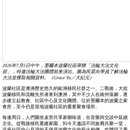
2026年7月5日中午，墨爾本波蘭社區舉辦「法輪大法文化
節」，特邀法輪大法團體前來演出。圖為民眾向學員了解法輪
大法並獲取相關資料。（Grace Yu／大紀元）
波蘭社區是澳洲歷史悠久的歐洲移民社群之一。二戰後，大批
波蘭移民和流離失所者來到澳洲，其中不少人在維州落腳，逐
步建立起教會、社區中心及文化團體。位於墨爾本的波蘭之家
會所，至今仍是當地波蘭社區的重要聚會場所。
每逢周日，人們圍坐桌旁共享家鄉味道，在音樂與交談中延續
文化。從戰後移民重建家園，到今天邀請不同族裔共聚一堂，
這座社區中心見證的不僅是波蘭文化的薪火相傳，也體現了墨