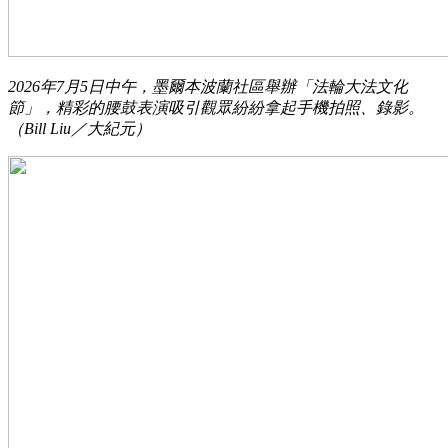
2026年7月5日中午，墨爾本波蘭社區舉辦「法輪大法文化
節」，精彩的腰鼓表演吸引觀眾紛紛拿起手機拍照、錄影。
（Bill Liu／大紀元）