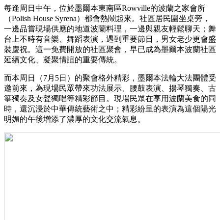
每逢周日中午，位於墨爾本東南區Rowville的波蘭之家會所
（Polish House Syrena）都會熱鬧起來。社區居民圍坐桌旁，
一邊品嘗現場供應的地道波蘭料理，一邊與親友輕鬆聊天；舞
台上不時有音樂、舞蹈表演，遇到重要節日，男女老少更會盛
裝慶祝。這一免費開放的社區聚會，早已成為墨爾本波蘭社區
延續文化、凝聚情誼的重要傳統。
而本周日（7月5日）的聚會格外精彩，墨爾本法輪大法團體受
邀前來，為現場民眾帶來功法展示、腰鼓表演、揚琴獨奏、古
箏獨奏及女聲獨唱等精彩節目。現場民眾在享用波蘭美食的同
時，還沉浸於中華傳統藝術之中；精彩紛呈的表演為這個陽光
明媚的午後增添了濃厚的文化交流氣息。