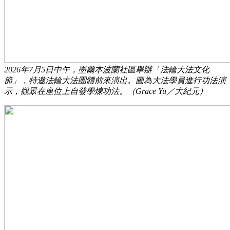
2026年7月5日中午，墨爾本波蘭社區舉辦「法輪大法文化
節」，特邀法輪大法團體前來演出。圖為大法學員進行功法演
示，觀眾在座位上自發學煉功法。（Grace Yu／大紀元）