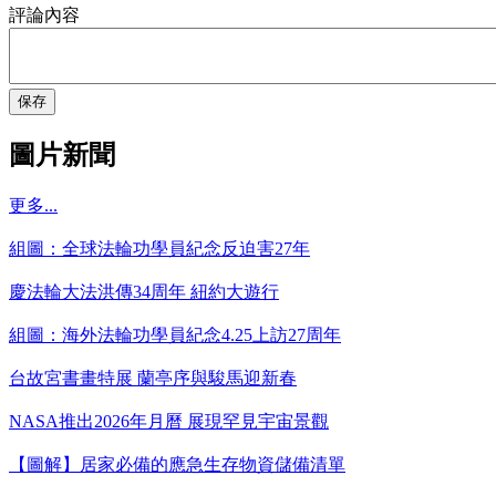
評論內容
保存
圖片新聞
更多...
組圖：全球法輪功學員紀念反迫害27年
慶法輪大法洪傳34周年 紐約大遊行
組圖：海外法輪功學員紀念4.25上訪27周年
台故宮書畫特展 蘭亭序與駿馬迎新春
NASA推出2026年月曆 展現罕見宇宙景觀
【圖解】居家必備的應急生存物資儲備清單