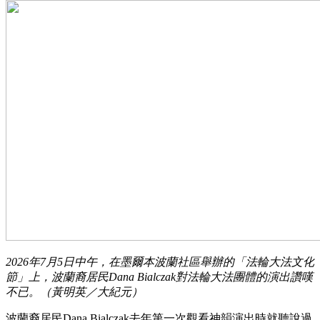
2026年7月5日中午，在墨爾本波蘭社區舉辦的「法輪大法文化
節」上，波蘭裔居民Dana Bialczak對法輪大法團體的演出讚嘆
不已。（黃明英／大紀元）
波蘭裔居民Dana Bialczak去年第一次觀看神韻演出時就聽說過