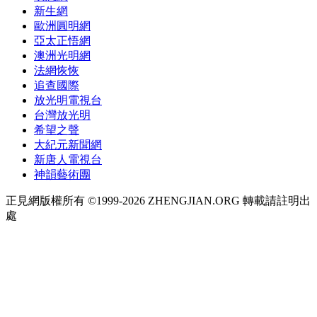
新生網
歐洲圓明網
亞太正悟網
澳洲光明網
法網恢恢
追查國際
放光明電視台
台灣放光明
希望之聲
大紀元新聞網
新唐人電視台
神韻藝術團
正見網版權所有 ©1999-2026 ZHENGJIAN.ORG 轉載請註明出
處