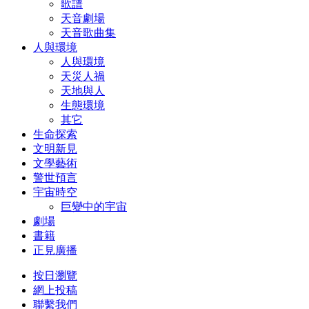
歌譜
天音劇場
天音歌曲集
人與環境
人與環境
天災人禍
天地與人
生態環境
其它
生命探索
文明新見
文學藝術
警世預言
宇宙時空
巨變中的宇宙
劇場
書籍
正見廣播
按日瀏覽
網上投稿
聯繫我們