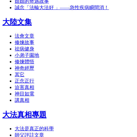
姐姐的奇遇故事
誠念「法輪大法好 」——急性疾病瞬間消！
大陸文集
法會文章
修煉故事
祛病健身
小弟子園地
修煉體悟
神奇經歷
其它
正念正行
迫害真相
神目如電
講真相
大法真相專題
大法是真正的科學
師父評註文章