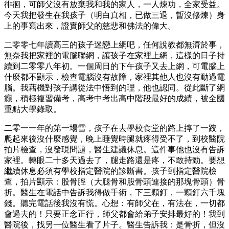
徘徊，可師父沒有放棄我和我的家人，一人煉功，全家受益。
今天我把發生在我孩子（明白真相，已做三退，暫沒修煉）身
上的事寫出來，證實師父的慈悲和佛法的偉大。
二零零七年讀高三的孩子迷戀上網吧，任何說教都無濟於事，
無奈我把家裡的電腦聯網，讓孩子在家裡上網，這樣的日子持
續到二零零八年初。一個周日的下午孩子又去上網，可電腦上
什麼都不顯示，檢查電腦沒有故障，家裡其他人也沒有動過電
腦。我藉機對孩子講從法中悟到的理，他也認同。從此斷了網
癮，積極複習備考，高考中考出高中階段最好的成績，被全國
重點大學錄取。
二零一一年的第一場雪，孩子在去學校食堂的路上摔了一跤，
爬起來後沒什麼感覺，晚上睡覺時腿就疼得受不了，到校醫院
拍片檢查，沒發現問題，醫生建議休息。這件事他也沒有告訴
家裡。轉眼二十多天過去了，腿走路還是疼，不敢持勁。要想
繼續休息必須有學校指定醫院的診斷書。孩子到指定醫院檢
查，拍片顯示：股骨脛（大腿骨和股骨頭連接的那塊骨頭）骨
折。醫生在電話中告訴我得做手術，下三顆釘，一顆釘六千塊
錢。聽完電話後我沒有慌。心想：有師父在，有法在，一切都
會過去的！只要正念正行，師父都會給弟子安排最好的！我到
醫院後，找另一位醫生看了片子。醫生告訴我：是骨折，但沒