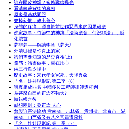
誰在圍攻神韻？多條戰線曝光
看清執著背後的真相
原來是基點問題
去掉怨恨，修出善心
身體的疼痛，源自於前世作惡帶來的因果報應
佛家故事：竹節中的神跡「法尚應舍，何況非法」，感
化賊首
夢非夢——解讀李賀《夢天》
分清哪裡是你真正的家
我們需要知道的歷史真相(上)
隨感：讀書做事，重在用心
兩三行雁夕陽中
歷史故事：宋代孝女冤死，天降異象
「名」娃娃現形記 第二季（8）
講真相成罪名 中國多位工程師律師遭枉判
為甚麼自己的正念不強大?
轉錯帳之後
感想兩則：發正念 人心
參與迫害法輪功 雲南省、吉林省、貴州省、北京市、湖
南省、山西省又有八名官員遭惡報
「名」娃娃現形記 第二季（7）