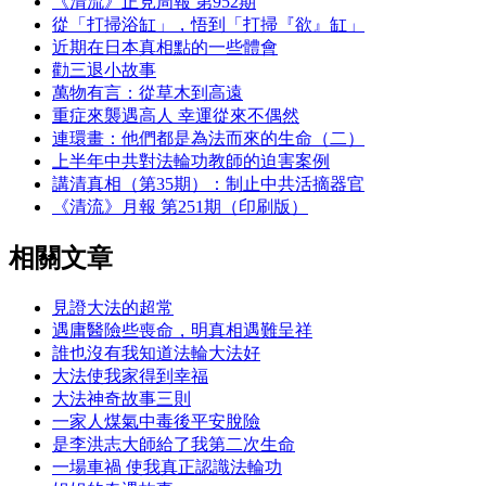
《清流》正見周報 第952期
從「打掃浴缸」，悟到「打掃『欲』缸」
近期在日本真相點的一些體會
勸三退小故事
萬物有言：從草木到高遠
重症來襲遇高人 幸運從來不偶然
連環畫：他們都是為法而來的生命（二）
上半年中共對法輪功教師的迫害案例
講清真相（第35期）：制止中共活摘器官
《清流》月報 第251期（印刷版）
相關文章
見證大法的超常
遇庸醫險些喪命，明真相遇難呈祥
誰也沒有我知道法輪大法好
大法使我家得到幸福
大法神奇故事三則
一家人煤氣中毒後平安脫險
是李洪志大師給了我第二次生命
一場車禍 使我真正認識法輪功