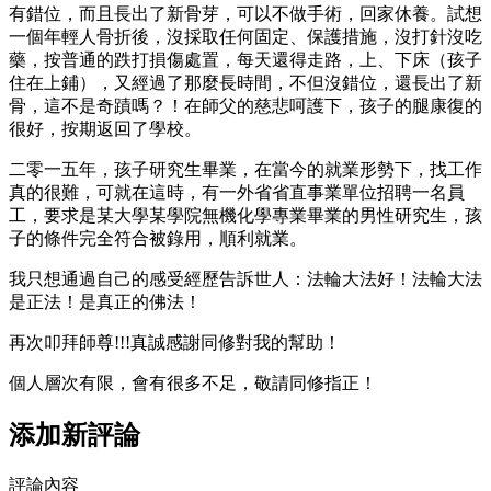
有錯位，而且長出了新骨芽，可以不做手術，回家休養。試想
一個年輕人骨折後，沒採取任何固定、保護措施，沒打針沒吃
藥，按普通的跌打損傷處置，每天還得走路，上、下床（孩子
住在上鋪），又經過了那麼長時間，不但沒錯位，還長出了新
骨，這不是奇蹟嗎？！在師父的慈悲呵護下，孩子的腿康復的
很好，按期返回了學校。
二零一五年，孩子研究生畢業，在當今的就業形勢下，找工作
真的很難，可就在這時，有一外省省直事業單位招聘一名員
工，要求是某大學某學院無機化學專業畢業的男性研究生，孩
子的條件完全符合被錄用，順利就業。
我只想通過自己的感受經歷告訴世人：法輪大法好！法輪大法
是正法！是真正的佛法！
再次叩拜師尊!!!真誠感謝同修對我的幫助！
個人層次有限，會有很多不足，敬請同修指正！
添加新評論
評論內容