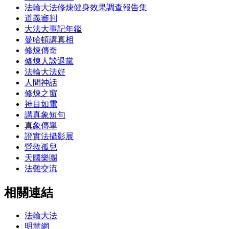
法輪大法修煉健身效果調查報告集
道義審判
大法大事記年鑑
曼哈頓講真相
修煉傳奇
修煉人談退黨
法輪大法好
人間神話
修煉之窗
神目如電
講真象短句
真象傳單
證實法攝影展
營救孤兒
天國樂團
法難交流
相關連結
法輪大法
明慧網