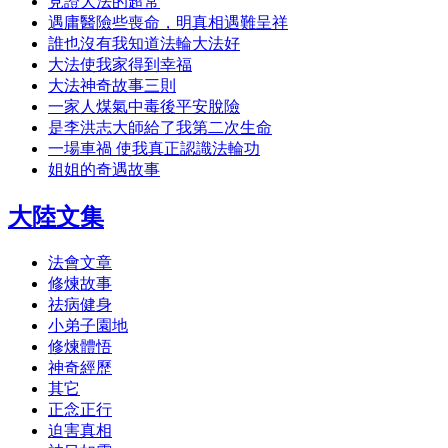
見證大法的超常
遇庸醫險些喪命，明真相遇難呈祥
誰也沒有我知道法輪大法好
大法使我家得到幸福
大法神奇故事三則
一家人煤氣中毒後平安脫險
是李洪志大師給了我第二次生命
一場車禍 使我真正認識法輪功
姐姐的奇遇故事
大陸文集
法會文章
修煉故事
祛病健身
小弟子園地
修煉體悟
神奇經歷
其它
正念正行
迫害真相