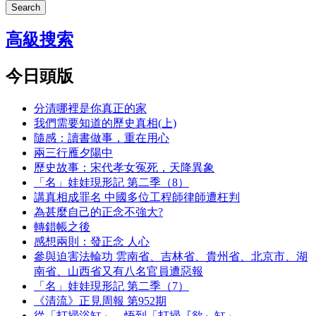
Search
高級搜索
今日頭版
分清哪裡是你真正的家
我們需要知道的歷史真相(上)
隨感：讀書做事，重在用心
兩三行雁夕陽中
歷史故事：宋代孝女冤死，天降異象
「名」娃娃現形記 第二季（8）
講真相成罪名 中國多位工程師律師遭枉判
為甚麼自己的正念不強大?
轉錯帳之後
感想兩則：發正念 人心
參與迫害法輪功 雲南省、吉林省、貴州省、北京市、湖
南省、山西省又有八名官員遭惡報
「名」娃娃現形記 第二季（7）
《清流》正見周報 第952期
從「打掃浴缸」，悟到「打掃『欲』缸」