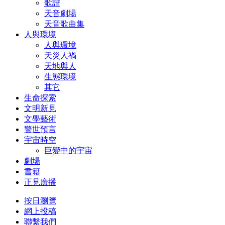
歌譜
天音劇場
天音歌曲集
人與環境
人與環境
天災人禍
天地與人
生態環境
其它
生命探索
文明新見
文學藝術
警世預言
宇宙時空
巨變中的宇宙
劇場
書籍
正見廣播
按日瀏覽
網上投稿
聯繫我們