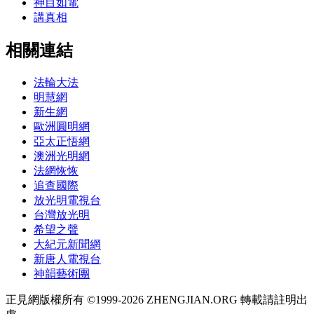
神目如電
講真相
相關連結
法輪大法
明慧網
新生網
歐洲圓明網
亞太正悟網
澳洲光明網
法網恢恢
追查國際
放光明電視台
台灣放光明
希望之聲
大紀元新聞網
新唐人電視台
神韻藝術團
正見網版權所有 ©1999-2026 ZHENGJIAN.ORG 轉載請註明出