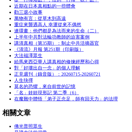
近期在日本真相點的一些體會
勸三退小故事
萬物有言：從草木到高遠
重症來襲遇高人 幸運從來不偶然
連環畫：他們都是為法而來的生命（二）
上半年中共對法輪功教師的迫害案例
講清真相（第35期）：制止中共活摘器官
《清流》月報 第251期（印刷版）
大法福澤眾生
給馬來西亞華人講真相的修煉經歷和心得
對「好壞出自一念」的個人理解
正見週刊（錄音版）：20260715-20260721
人生抉擇
莫名的恐懼，來自前世的記憶
「名」娃娃現形記 第二季（6）
在魔難中體悟「弟子正念足，師有回天力」的法理
相關文章
佛光普照眾生