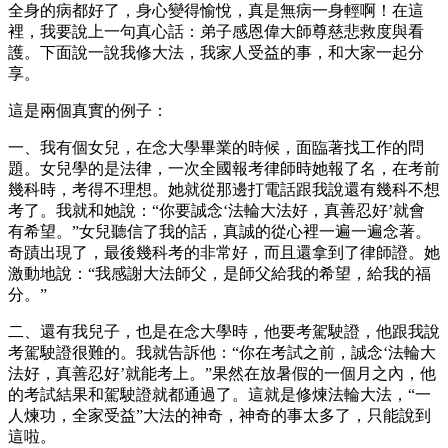
全身的病都好了，身心變得愉悅，真是無病一身輕啊！在這
裡，我要說上一句真心話：弟子感恩偉大師尊慈悲救度與看
護。下面說一說我修大法，我家人受益的事，和大家一起分
享。
這是兩個真實的例子：
一、我有個女兒，在念大學畢業的時候，面臨著找工作的問
題。女兒學的是法律，一次全國報考律師時她報了名，在考前
幾科時，考得不理想。她就從那邊打電話跟我說還有幾科不想
考了。我就和她說：“你要誠念‘法輪大法好，真善忍好’就會
有希望。”女兒聽信了我的話，真誠的從心裡一遍一遍念著。
奇蹟出現了，最後幾科考的非常好，而且還拿到了律師證。她
激動地說：“我感謝大法師父，是師父給我的希望，給我的福
分。”
二、還有我兒子，也是在念大學時，他要考駕駛證，他跟我說
考駕駛證很難的。我就告訴他：“你在考試之前，誠念‘法輪大
法好，真善忍好’就能考上。”果然在放暑假的一個月之內，他
的考試結果和駕駛證就都通過了。這就是修煉法輪大法，“一
人煉功，全家受益”大法的神奇，神奇的事太多了，只能說到
這啦。