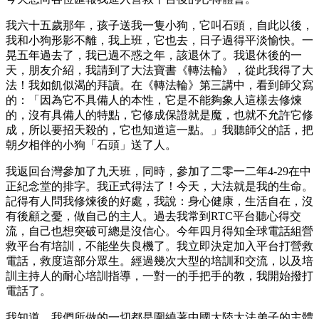
我六十五歲那年，孩子送我一隻小狗，它叫石頭，自此以後，
我和小狗形影不離，我上班，它也去，日子過得平淡愉快。一
晃五年過去了，我已過不惑之年，該退休了。我退休後的一
天，朋友介紹，我請到了大法寶書《轉法輪》，從此我得了大
法！我如飢似渴的拜讀。在《轉法輪》第三講中，看到師父寫
的：「因為它不具備人的本性，它是不能夠象人這樣去修煉
的，沒有具備人的特點，它修成保證就是魔，也就不允許它修
成，所以要招天殺的，它也知道這一點。」我聽師父的話，把
朝夕相伴的小狗「石頭」送了人。
我返回台灣參加了九天班，同時，參加了二零一二年4-29在中
正紀念堂的排字。我正式得法了！今天，大法就是我的生命。
記得有人問我修煉後的好處，我說：身心健康，生活自在，沒
有後顧之憂，做自己的主人。過去我常到RTC平台聽心得交
流，自己也想突破可總是沒信心。今年四月得知全球電話組營
救平台有培訓，不能坐失良機了。我立即決定加入平台打營救
電話，救度這部分眾生。經過幾次大型的培訓和交流，以及培
訓主持人的耐心培訓指導，一對一的手把手的教，我開始撥打
電話了。
我知道，我們所做的一切都是圍繞著中國大陸大法弟子的主體