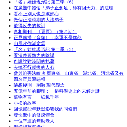
「名」娃娃現形記 第二季（6）
在魔難中體悟「弟子正念足，師有回天力」的法理
看不上別人也是嫉妒心
做個正法時期的大法弟子
欲得反失的教訓
真相期刊：《還原》（第21期）
正見廣播（音頻）：幸運不是偶然
山風吹作滿窗雲
「名」娃娃現形記 第二季（5）
看清楚舊勢力的陰謀
也說說對時間的執著
去掉不行就換的人心
參與迫害法輪功 廣東省、山東省、湖北省、河北省又有
四名官員遭惡報
隨想幾則：刺激 現代觀念
五億年前的腳印：一樁科學史上的未解之謎
萬物有言：一紙載千年
小松的故事
回憶那些年默默影響我的同修們
發快遞中的修煉體會
一位幸運的無助老人
獨憐幽草澗邊生