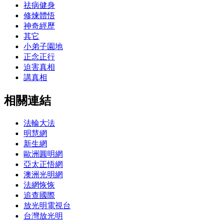
祛病健身
修煉體悟
神奇經歷
其它
小弟子園地
正念正行
迫害真相
講真相
相關連結
法輪大法
明慧網
新生網
歐洲圓明網
亞太正悟網
澳洲光明網
法網恢恢
追查國際
放光明電視台
台灣放光明