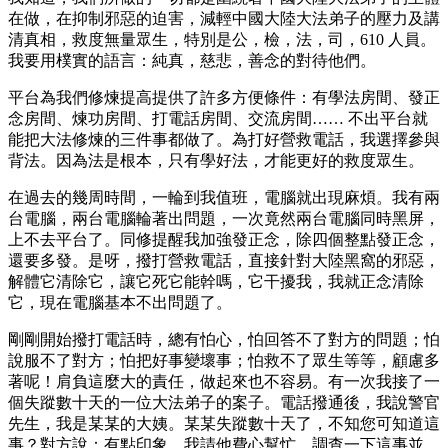
在做，在抑制邪惡的迫害，減輕中國大陸大法弟子的壓力及講
清真相，救度無量眾生，特別是公，檢，法，司，610 人員。
我要用樸實的語言：純真，慈悲，善念的對待他們。
平台為我們修煉提高提供了許多方便條件：有學法房間、發正
念房間、煉功房間、打電話房間、交流房間…… 不出平台就
能把大法修煉的三件事都做了。為打好營救電話，我選擇參與
背法。因為法是根本，只有學好法，才能更好的救度眾生。
在過去的幾周時間，一輪到我值班，電腦就出現麻煩。我有兩
台電腦，兩台電腦輪​​著出問題，一次竟然兩台電腦同時黑屏，
上不去平台了。同修提醒我加強發正念，除四個整點發正念，
還要多發。是呀，撥打營救電話，直接針對大陸黑窩的邪惡，
解體它清除它，讓它死它能幹嗎，它干擾我，我就正念清除
它，現在電腦基本不出問題了。
剛剛開始撥打電話時，總有怕心，怕回答不了對方的問題；怕
說服不了對方；怕把好事變壞事；怕救不了眾生等等，顧慮多
著呢！肩負這麼大的責任，做起來也不容易。有一次我接了一
個失蹤數十天的一位大法弟子的案子。電話撥通後，我說警官
先生，我是某某的大姨。某某失蹤數十天了，不知您可知道這
事？對方說：有點印象。我請他費心幫忙，調查一下這事並