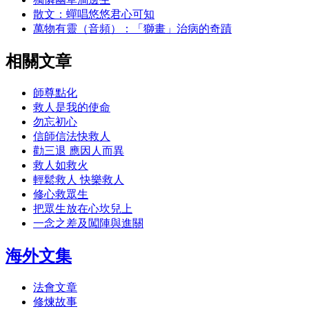
散文：蟬唱悠悠君心可知
萬物有靈（音頻）：「獅畫」治病的奇蹟
相關文章
師尊點化
救人是我的使命
勿忘初心
信師信法快救人
勸三退 應因人而異
救人如救火
輕鬆救人 快樂救人
修心救眾生
把眾生放在心坎兒上
一念之差及闖陣與進關
海外文集
法會文章
修煉故事