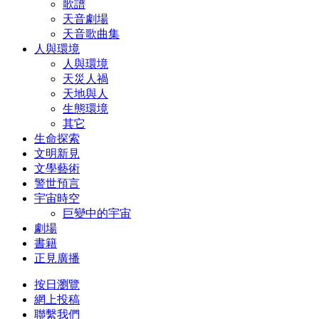
歌譜
天音劇場
天音歌曲集
人與環境
人與環境
天災人禍
天地與人
生態環境
其它
生命探索
文明新見
文學藝術
警世預言
宇宙時空
巨變中的宇宙
劇場
書籍
正見廣播
按日瀏覽
網上投稿
聯繫我們