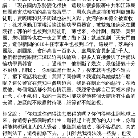
講：「現在國內形勢變化很快，這幾年很多跟著中共和江澤民
集團迫害法輪功的高官都落馬了，周永康遭逮捕後被判處無期
徒刑，賈曉曄和兒子周斌也被判入獄，貪污的900億全被查收
了；徐才厚動用軍權活摘法輪功學員器官，被雙規後病死在醫
院裡；郭伯雄也被判無期徒刑；薄熙來、令計劃、蘇榮、黃興
國、朱明國等也在一夜之間成了階下囚；就連策劃「天安門自
焚」造假新聞的610主任李東生也被判15年。這幾年，落馬的
國級、副國級、省部高官一百多人，廳局級官員超過1千人。
他們都曾經跟隨江澤民迫害法輪功，很多人直接參與了活摘法
輪功學員器官……。」過程中，他掛斷了幾次，最後語氣十分
不耐煩，問我：「你到底是什麼人？」後來就再也撥不進去
了。撂下電話我在想：我幫了同修嗎？我還能為她做點什麼
呢？這位警官在無知中參與迫害，我是在制止他的惡行，在救
度他。每個電話都令我心情沉重。我經常告訴自己要經常保持
正念，心平氣和，我的一言都可能決定他整個天體所有生命的
去留，怎麼能不嚴肅對待呢，細節都不能忽視。
師父說：「你知道你們得法怎麼得的嗎？你們得轉生到地球上
來，你還得在那個時候出生，還得趕上有度你的人出生，你還
得能夠碰到度人的大覺者，能聽到這個法，很不容易的。真的
得到法了，還得能修下去。」[1]雖然我得法晚一些點，也沒