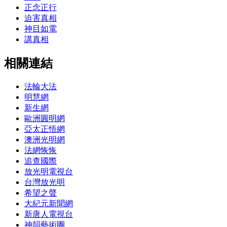
正念正行
迫害真相
神目如電
講真相
相關連結
法輪大法
明慧網
新生網
歐洲圓明網
亞太正悟網
澳洲光明網
法網恢恢
追查國際
放光明電視台
台灣放光明
希望之聲
大紀元新聞網
新唐人電視台
神韻藝術團