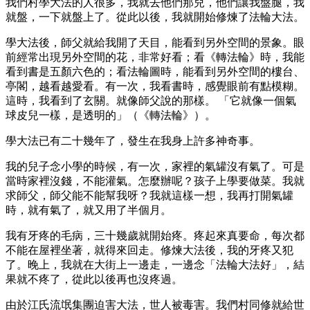
我們村學大法的人很多，我就去他們那兒，他們讓我盤腿，我
就盤，一下就盤上了。從此以後，我就開始修煉了法輪大法。
學大法後，師父就給我開了天目，能看到另外空間的景象。眼
前經常出現另外空間的花，非常好看；看《轉法輪》時，我能
看到書是五顏六色的；看法輪圖時，能看到另外空間的樓台、
亭閣，越看越愛看。有一次，我看書時，感覺眼前有點模糊。
這時，我看到了玄關。就像師父說的那樣。 「它就像一個氣
球皮兒一樣，是透明的」（《轉法輪》）。
學大法已有二十幾年了，發生在我身上許多神奇事。
我的兒子念小學的時候，有一次，家裡的氣罐沒有氣了。可是
當時家裡沒錢，不能灌氣。怎麼辦呢？孩子上學要做菜。我就
求師父，師父能不能幫我呀？我就這樣一想，我再打開氣罐
時，就有氣了，就又用了半個月。
我有牙疼的毛病，三十幾歲就開始疼。疼起來真要命，每次都
不能在屋裡坐著，就得來回走。修煉大法後，我的牙疼又犯
了。晚上，我就在大街上一邊走，一邊念「法輪大法好」，結
果就不疼了，從此以後再也沒疼過。
由於江氏流氓集團迫害大法，世人被毒害。我們村同修就給世