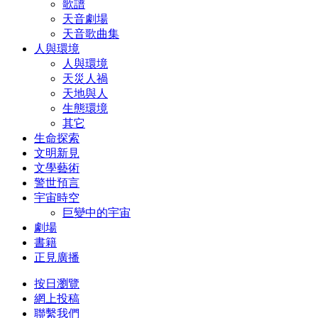
歌譜
天音劇場
天音歌曲集
人與環境
人與環境
天災人禍
天地與人
生態環境
其它
生命探索
文明新見
文學藝術
警世預言
宇宙時空
巨變中的宇宙
劇場
書籍
正見廣播
按日瀏覽
網上投稿
聯繫我們