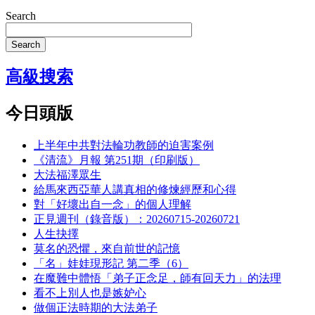
Search
Search
高級搜索
今日頭版
上半年中共對法輪功教師的迫害案例
《清流》月報 第251期（印刷版）
大法福澤眾生
給馬來西亞華人講真相的修煉經歷和心得
對「好壞出自一念」的個人理解
正見週刊（錄音版）：20260715-20260721
人生抉擇
莫名的恐懼，來自前世的記憶
「名」娃娃現形記 第二季（6）
在魔難中體悟「弟子正念足，師有回天力」的法理
看不上別人也是嫉妒心
做個正法時期的大法弟子