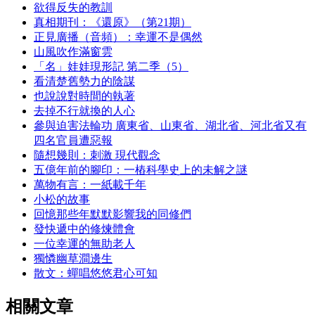
欲得反失的教訓
真相期刊：《還原》（第21期）
正見廣播（音頻）：幸運不是偶然
山風吹作滿窗雲
「名」娃娃現形記 第二季（5）
看清楚舊勢力的陰謀
也說說對時間的執著
去掉不行就換的人心
參與迫害法輪功 廣東省、山東省、湖北省、河北省又有
四名官員遭惡報
隨想幾則：刺激 現代觀念
五億年前的腳印：一樁科學史上的未解之謎
萬物有言：一紙載千年
小松的故事
回憶那些年默默影響我的同修們
發快遞中的修煉體會
一位幸運的無助老人
獨憐幽草澗邊生
散文：蟬唱悠悠君心可知
相關文章