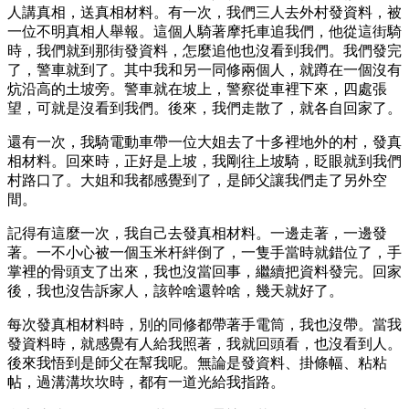
人講真相，送真相材料。有一次，我們三人去外村發資料，被
一位不明真相人舉報。這個人騎著摩托車追我們，他從這街騎
時，我們就到那街發資料，怎麼追他也沒看到我們。我們發完
了，警車就到了。其中我和另一同修兩個人，就蹲在一個沒有
炕沿高的土坡旁。警車就在坡上，警察從車裡下來，四處張
望，可就是沒看到我們。後來，我們走散了，就各自回家了。
還有一次，我騎電動車帶一位大姐去了十多裡地外的村，發真
相材料。回來時，正好是上坡，我剛往上坡騎，眨眼就到我們
村路口了。大姐和我都感覺到了，是師父讓我們走了另外空
間。
記得有這麼一次，我自己去發真相材料。一邊走著，一邊發
著。一不小心被一個玉米杆絆倒了，一隻手當時就錯位了，手
掌裡的骨頭支了出來，我也沒當回事，繼續把資料發完。回家
後，我也沒告訴家人，該幹啥還幹啥，幾天就好了。
每次發真相材料時，別的同修都帶著手電筒，我也沒帶。當我
發資料時，就感覺有人給我照著，我就回頭看，也沒看到人。
後來我悟到是師父在幫我呢。無論是發資料、掛條幅、粘粘
帖，過溝溝坎坎時，都有一道光給我指路。