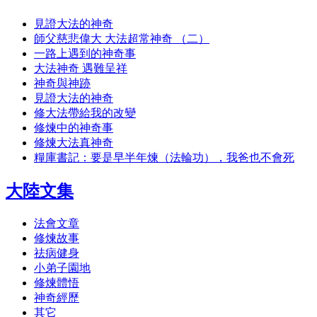
見證大法的神奇
師父慈悲偉大 大法超常神奇 （二）
一路上遇到的神奇事
大法神奇 遇難呈祥
神奇與神跡
見證大法的神奇
修大法帶給我的改變
修煉中的神奇事
修煉大法真神奇
糧庫書記：要是早半年煉（法輪功），我爸也不會死
大陸文集
法會文章
修煉故事
祛病健身
小弟子園地
修煉體悟
神奇經歷
其它