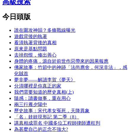
高級搜索
今日頭版
誰在圍攻神韻？多條戰線曝光
遊戲背後的執著
看清執著背後的真相
原來是基點問題
去掉怨恨，修出善心
身體的疼痛，源自於前世作惡帶來的因果報應
佛家故事：竹節中的神跡「法尚應舍，何況非法」，感
化賊首
夢非夢——解讀李賀《夢天》
分清哪裡是你真正的家
我們需要知道的歷史真相(上)
隨感：讀書做事，重在用心
兩三行雁夕陽中
歷史故事：宋代孝女冤死，天降異象
「名」娃娃現形記 第二季（8）
講真相成罪名 中國多位工程師律師遭枉判
為甚麼自己的正念不強大?