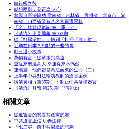
轉錯帳之後
感想兩則：發正念 人心
參與迫害法輪功 雲南省、吉林省、貴州省、北京市、湖
南省、山西省又有八名官員遭惡報
「名」娃娃現形記 第二季（7）
《清流》正見周報 第952期
從「打掃浴缸」，悟到「打掃『欲』缸」
近期在日本真相點的一些體會
勸三退小故事
萬物有言：從草木到高遠
重症來襲遇高人 幸運從來不偶然
連環畫：他們都是為法而來的生命（二）
上半年中共對法輪功教師的迫害案例
講清真相（第35期）：制止中共活摘器官
《清流》月報 第251期（印刷版）
相關文章
從迫害者的惡看共產黨的邪
中共迫害正信 玩弄法律
「七二零」前中共製造的悲劇