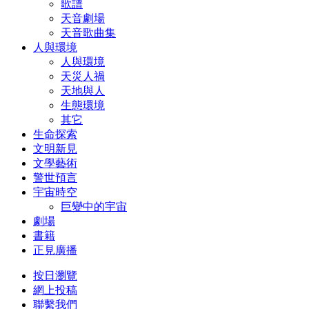
歌譜
天音劇場
天音歌曲集
人與環境
人與環境
天災人禍
天地與人
生態環境
其它
生命探索
文明新見
文學藝術
警世預言
宇宙時空
巨變中的宇宙
劇場
書籍
正見廣播
按日瀏覽
網上投稿
聯繫我們