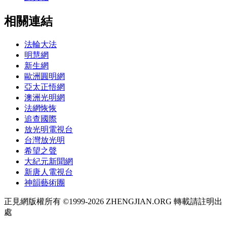
相關連結
法輪大法
明慧網
新生網
歐洲圓明網
亞太正悟網
澳洲光明網
法網恢恢
追查國際
放光明電視台
台灣放光明
希望之聲
大紀元新聞網
新唐人電視台
神韻藝術團
正見網版權所有 ©1999-2026 ZHENGJIAN.ORG 轉載請註明出
處