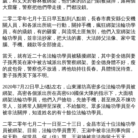
歲，和丈夫於春林被綁架，他們家的防盜門鎖被撬掉，露兩個
大窟窿，警察把他們帶走後，門都沒鎖。
二零二零年七月十五日早五點到八點前，長春市農安縣公安機
關人員，和各派出所統一行動，關掉手機，瘋狂綁架法輪功學
員，有的撬鎖，有的砸窗，與流氓土匪無別，他們入室綁架法
輪功學員，並非法抄家，把大法的書、大法師父法像、家中電
腦、手機、錢款等全部搶走。
當天，就有近二十名法輪功學員被騷擾綁架，其中姜全德與妻
子孫秀英在家中被古城派出所警察綁架。姜全德身體不好，瘦
的皮包骨，警察也不放過，將他劫持往長春。具體情況待查。
妻子孫秀英下落不明。
2020年7月22日早上6點左右，山東濰坊高密多位法輪功學員被
綁架。高密各個派出所在高密610國保大隊的指示下，大面積
綁架法輪功學員，他們入戶搶劫，先搶手機，甚至殃及不煉功
常人，並將常人關押至深夜，不給飯吃。眾多法輪功學員至今
被非法關押，知道姓名的有十餘位法輪功學員。
二零二零年七月二十一日至二十三日，金昌市近十位法輪功學
員被綁架。目前，法輪功學員曹芳、王淑申被非法刑事拘留，
何天勤、何世昌、何（佳）慧、王淑坤被非法拘留十五天。