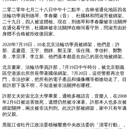
二零二零年七月二十八日中午十二點半，吉林省通化地區四名
法輪功學員刑德琴、李春蘭（音）、杜國林和閆淑芳被綁架。
二十九日，四人被送體檢。現在，刑德琴和李春蘭被非法關押
在通化看守所，杜國林被非法關押在柳河看守所，閆淑芳由於
身體不合格被拒收後回家。
2020年7月19日，10名北京法輪功學員被綁架，他們是：許
那、孟慶霞、王宇、鄧靜、鄭玉潔、張任飛、李佳軒、鄭艷
美，李宗澤、李立新、他們基本都是在自己的居住地被綁架。
北京畫家、法輪功學員許那，7月19日中午時分，被北京順義
區空港派出所所長帶著國保綁架。7月20日，這些警察再次登
門，非法抄家，把所有的電子產品和攝像機等都搶劫走了。目
前許那下落不明，不知道被非法關押在哪裡。
許那丈夫於宙北京大學畢業，通曉多種語言，音樂人，在2008
年2月6日被迫害致死，遺體仍然被冷凍著。許那本人也多次被
綁架關押，兩次被非法判刑。此次許那被綁架，家中只有年邁
的父親。
黑龍江省牡丹江政法委積極響應中央政法委的「清零行動」，