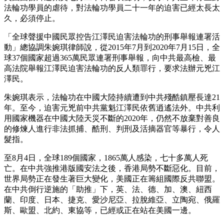
法輪功學員的虐待，對法輪功學員二十一年的迫害已經太長太
久，必須停止。
「全球聲援中國民眾控告江澤民迫害法輪功的刑事舉報連署活
動」總協調朱婉琪律師說，從2015年7月到2020年7月15日，全
球37個國家超過365萬民眾連署刑事舉報，向中共最高檢、最
高法院舉報江澤民迫害法輪功的反人類罪行，要求法辦元兇江
澤民。
朱婉琪表示，法輪功在中國大陸持續遭到中共殘酷鎮壓長達21
年。至今，迫害元兇前中共黨魁江澤民依舊逍遙法外。中共利
用國家機器在中國大陸天災不斷的2020年，仍然不放棄對善良
的修煉人進行非法抓捕、酷刑、判刑及活摘器官等暴行，令人
髮指。
至8月4日，全球189個國家，1865萬人感染，七十多萬人死
亡。在中共強推港版國安法之後，香港局勢不斷惡化。目前，
世界局勢正在發生著巨大變化，美國正在籌組國際反共聯盟。
在中共倒行逆施的「助推」下，英、法、德、加、澳、紐西
蘭、印度、日本、捷克、愛沙尼亞、拉脫維亞、立陶宛、俄羅
斯、歐盟、北約、東協等，已經或正在站在美國一邊。