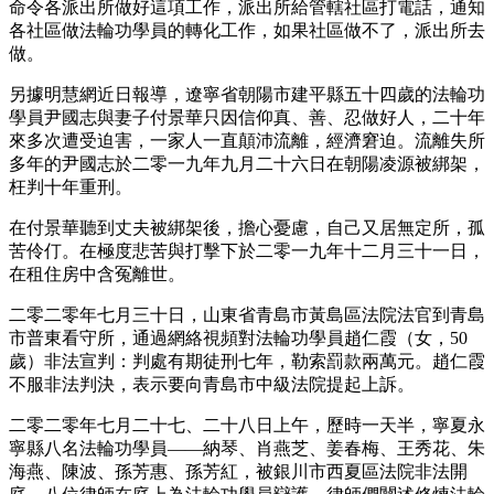
命令各派出所做好這項工作，派出所給管轄社區打電話，通知
各社區做法輪功學員的轉化工作，如果社區做不了，派出所去
做。
另據明慧網近日報導，遼寧省朝陽市建平縣五十四歲的法輪功
學員尹國志與妻子付景華只因信仰真、善、忍做好人，二十年
來多次遭受迫害，一家人一直顛沛流離，經濟窘迫。流離失所
多年的尹國志於二零一九年九月二十六日在朝陽凌源被綁架，
枉判十年重刑。
在付景華聽到丈夫被綁架後，擔心憂慮，自己又居無定所，孤
苦伶仃。在極度悲苦與打擊下於二零一九年十二月三十一日，
在租住房中含冤離世。
二零二零年七月三十日，山東省青島市黃島區法院法官到青島
市普東看守所，通過網絡視頻對法輪功學員趙仁霞（女，50
歲）非法宣判：判處有期徒刑七年，勒索罰款兩萬元。趙仁霞
不服非法判決，表示要向青島市中級法院提起上訴。
二零二零年七月二十七、二十八日上午，歷時一天半，寧夏永
寧縣八名法輪功學員——納琴、肖燕芝、姜春梅、王秀花、朱
海燕、陳波、孫芳惠、孫芳紅，被銀川市西夏區法院非法開