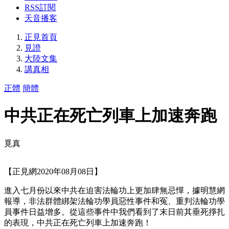
RSS訂閱
天音播客
正見首頁
見證
大陸文集
講真相
正體
簡體
中共正在死亡列車上加速奔跑
覓真
【正見網2020年08月08日】
進入七月份以來中共在迫害法輪功上更加肆無忌憚，據明慧網
報導，非法群體綁架法輪功學員惡性事件和冤、重判法輪功學
員事件日益增多。從這些事件中我們看到了末日前其垂死掙扎
的表現，中共正在死亡列車上加速奔跑！