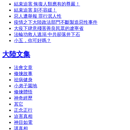
結束迫害 恢復人類應有的尊嚴！
結束迫害 刻不容緩！
惡人遭舉報 罪行泯人性
疫情之下大陸政法部門不斷製造惡性事件
大疫下肆意殘害善良民眾的遼寧省
法輪功救人逃溺 中共卻落井下石
小五，你可好嗎？
大陸文集
法會文章
修煉故事
祛病健身
小弟子園地
修煉體悟
神奇經歷
其它
正念正行
迫害真相
神目如電
講真相