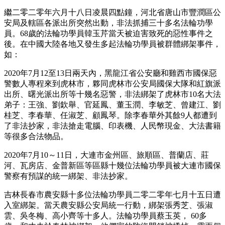
繼二零二零年六月十八日凌晨四點鐘，河北省唐山市豐潤區公
安局及轄區各派出所突然出動，非法抓捕三十多名法輪功學
員。68歲的法輪功學員韓玉芹當天被迫害致死的惡性事件之
後。在中國大陸各地又發生多起法輪功學員被群體綁架事件，
如：
2020年7月12至13日兩天內，黑龍江省公安廳和雞西市國保惡
警數人專程來到虎林市，夥同虎林市公安局國保大隊和紅旗派
出所、曙光派出所等十幾名惡警，非法綁架了虎林市10名大法
弟子：王強、劉欽舉、官延鳳、董玉潤、李敏芝、曾建江、劉
桂芝、李春華、任淑芝、顧鳳琴。除李春華外其餘9人都遭到
了非法抄家，非法搶走電腦、印表機、人民幣現金、大法書籍
等很多合法物品。
2020年7月10～11日，大連市金州區、旅順區、普蘭店、莊
河、瓦房店、金普新區等區縣十幾位法輪功學員被大連市國保
警察有預謀的統一綁架、非法抄家。
吉林長春市農安縣十多位法輪功學員二零二零年七月十五日遭
入室綁架。當天農安縣公安局統一行動，綁架張秀芝、張淑
雲、吳冬梅、高小齊等十多人。法輪功學員蔡玉英， 60多