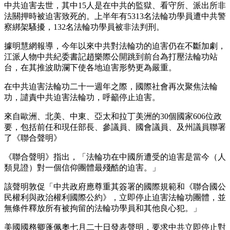
中共迫害去世，其中15人是在中共的監獄、看守所、派出所非
法關押時被迫害致死的。上半年有5313名法輪功學員遭中共警
察綁架騷擾，132名法輪功學員被非法判刑。
據明慧網報導，今年以來中共對法輪功的迫害仍在不斷加劇，
江派人物中共紀委書記趙樂際公開跳到前台為打壓法輪功站
台，在其推波助瀾下使各地迫害形勢更為嚴重。
在中共迫害法輪功二十一週年之際，國際社會再次聚焦法輪
功，譴責中共迫害法輪功，呼籲停止迫害。
來自歐洲、北美、中東、亞太和拉丁美洲的30個國家606位政
要，包括前任和現任部長、參議員、國會議員、及州議員聯署
了《聯合聲明》
《聯合聲明》指出，「法輪功在中國所遭受的迫害是當今（人
類見證）對一個信仰團體最殘酷的迫害。」
該聲明敦促「中共政府應尊重其簽署的國際規範和《聯合國公
民權利與政治權利國際公約》，立即停止迫害法輪功團體，並
無條件釋放所有被拘留的法輪功學員和其他良心犯。」
美國國務卿蓬佩奧七月二十日發表聲明，要求中共立即停止對