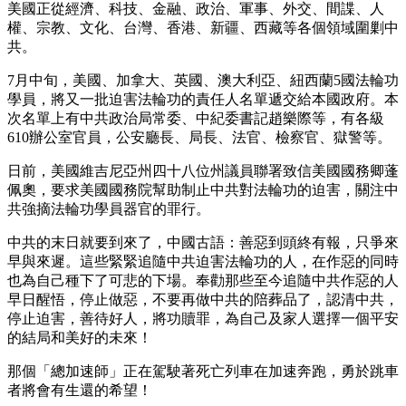
美國正從經濟、科技、金融、政治、軍事、外交、間諜、人
權、宗教、文化、台灣、香港、新疆、西藏等各個領域圍剿中
共。
7月中旬，美國、加拿大、英國、澳大利亞、紐西蘭5國法輪功
學員，將又一批迫害法輪功的責任人名單遞交給本國政府。本
次名單上有中共政治局常委、中紀委書記趙樂際等，有各級
610辦公室官員，公安廳長、局長、法官、檢察官、獄警等。
日前，美國維吉尼亞州四十八位州議員聯署致信美國國務卿蓬
佩奧，要求美國國務院幫助制止中共對法輪功的迫害，關注中
共強摘法輪功學員器官的罪行。
中共的末日就要到來了，中國古語：善惡到頭終有報，只爭來
早與來遲。這些緊緊追隨中共迫害法輪功的人，在作惡的同時
也為自己種下了可悲的下場。奉勸那些至今追隨中共作惡的人
早日醒悟，停止做惡，不要再做中共的陪葬品了，認清中共，
停止迫害，善待好人，將功贖罪，為自己及家人選擇一個平安
的結局和美好的未來！
那個「總加速師」正在駕駛著死亡列車在加速奔跑，勇於跳車
者將會有生還的希望！