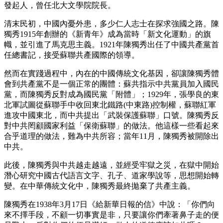
發起人，曾任北大文學院院長。
清末民初，中國內憂外患，多少仁人志士在探求強國之路。陳
獨秀1915年創辦的《新青年》成為當時「新文化運動」的旗
幟，並引進了馬克思主義。1921年陳獨秀出任了中國共產黨首
任總書記，接受蘇聯共產國際的領導。
然而在實踐過程中，內在的中國傳統文化基因，卻讓陳獨秀體
會到共產黨不是一個正常的團體：蘇共指示中共黨員加入國民
黨，而陳獨秀反對成為國民黨「附體」；1929年，張學良的東
北軍試圖從蘇聯手中收回東北鐵路(中東路)控制權，蘇聯紅軍
進攻中國東北，而中共提出「武裝保護蘇聯」口號。陳獨秀反
對中共罔顧國家利益「保衛蘇聯」的做法。他這樣一些看起來
合乎道理的做法，難為中共所容；當年11月，陳獨秀被開除出
中共。
此後，陳獨秀與中共越走越遠，並經受牢獄之災，在獄中開始
潛心研究中國古代語言文字、孔子、道家學說等，思想開始轉
變。在中華傳統文化中，陳獨秀最終拋棄了共產主義。
陳獨秀在1938年3月17日《給新華日報的信》中說：「你們向
來不擇手段，不顧一切事實是非，只要讓你們牽著鼻子走的便