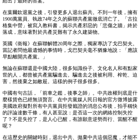
給出了最終的答案。
在葉爾欽退黨之後，引發更多人退出蘇共。不到一年後，擁有
1900萬黨員、執政74年之久的蘇聯共產黨徹底消亡了。「古拉
格集中營」被寫入教科書，揭示共產邪惡的「悲傷之牆」終於
落成，意味著對於共產災難有了永久建築物。
英國《衛報》在蘇聯解體20周年之際，獨家專訪了戈巴契夫。
當記者問他最遺憾的事情時，戈巴契夫毫不猶豫地說：「應該
早點離開共產黨。」
無論在蘇聯還是中國大陸，很多知識份子、文化名人和有點家
世的人，都曾被共產黨騙進去。騙進去之後被利用、榨乾、迫
害，然後棄之如敝屣。這樣的例子很多很多。
中國有句古話，「前車之鑑，後事之師」。中共政權到底是什
麼樣貨色已經無須贅言。在中共黨媒人民日報的官方微博披露
美國政府擬對所有中共黨員拒發籤證的消息公布後，拍手稱快
的評論達數千條，有人甚至說：是否這一次的網絡控制失控
了？不是失控了，是人心已醒，有誰願意逆勢而行、當醒不醒
呢？
在這歷史的關鍵時刻，退出中共、拋棄中共這個惡魔，才能不