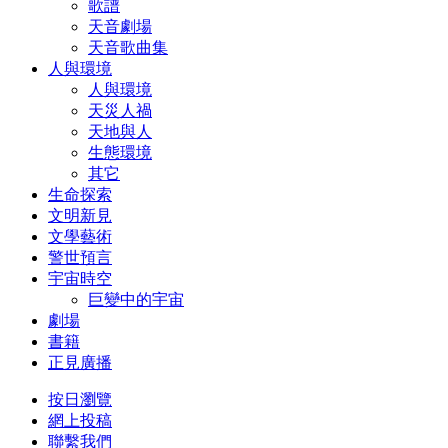
歌譜
天音劇場
天音歌曲集
人與環境
人與環境
天災人禍
天地與人
生態環境
其它
生命探索
文明新見
文學藝術
警世預言
宇宙時空
巨變中的宇宙
劇場
書籍
正見廣播
按日瀏覽
網上投稿
聯繫我們