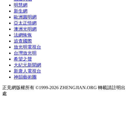
明慧網
新生網
歐洲圓明網
亞太正悟網
澳洲光明網
法網恢恢
追查國際
放光明電視台
台灣放光明
希望之聲
大紀元新聞網
新唐人電視台
神韻藝術團
正見網版權所有 ©1999-2026 ZHENGJIAN.ORG 轉載請註明出
處