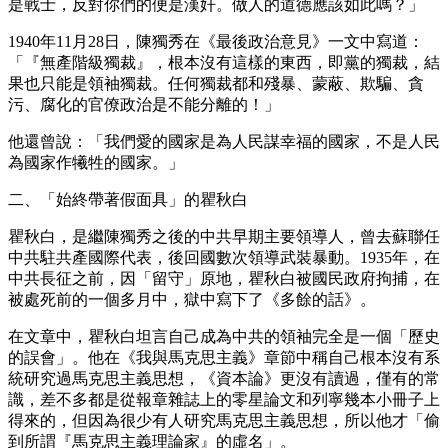
是戰士，反對你們的便是漢奸。做人的道德應該如此嗎？」
1940年11月28日，陳獨秀在《最後政治意見》一文中寫道：
「『無產階級獨裁』，根本沒有這樣的東西，即黨的獨裁，結
果也只能是領袖獨裁。任何獨裁都和殘暴、蒙蔽、欺騙、貪
污、腐化的官僚政治是不能分離的！」
他還曾說：「我們愛的國家是為人民謀幸福的國家，不是人民
為國家作犧牲的國家。」
二、「始終帶著假面具」的瞿秋白
瞿秋白，是繼陳獨秀之後的中共早期主要領導人，曾去蘇聯任
中共駐共產國際代表，後回國數次領導武裝暴動。1935年，在
中共長征之前，因「留守」原地，瞿秋白被國民政府拘捕，在
被處死前的一個多月中，獄中寫下了《多餘的話》。
在文章中，瞿秋白坦言自己成為中共的領袖完全是一個「歷史
的誤會」。他在《我與馬克思主義》章節中稱自己根本沒有系
統研究過馬克思主義思想，《資本論》更沒有讀過，僅有的常
識，差不多都是從報章雜誌上的零星論文和列寧幾本小冊子上
得來的，但因為很少有人研究馬克思主義思想，所以他才「偷
到所謂『馬克思主義理論家』的虛名」。