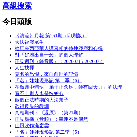
高級搜索
今日頭版
《清流》月報 第251期（印刷版）
大法福澤眾生
給馬來西亞華人講真相的修煉經歷和心得
對「好壞出自一念」的個人理解
正見週刊（錄音版）：20260715-20260721
人生抉擇
莫名的恐懼，來自前世的記憶
「名」娃娃現形記 第二季（6）
在魔難中體悟「弟子正念足，師有回天力」的法理
看不上別人也是嫉妒心
做個正法時期的大法弟子
欲得反失的教訓
真相期刊：《還原》（第21期）
正見廣播（音頻）：幸運不是偶然
山風吹作滿窗雲
「名」娃娃現形記 第二季（5）