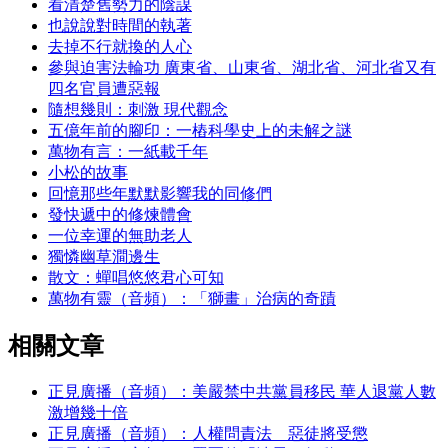
看清楚舊勢力的陰謀
也說說對時間的執著
去掉不行就換的人心
參與迫害法輪功 廣東省、山東省、湖北省、河北省又有
四名官員遭惡報
隨想幾則：刺激 現代觀念
五億年前的腳印：一樁科學史上的未解之謎
萬物有言：一紙載千年
小松的故事
回憶那些年默默影響我的同修們
發快遞中的修煉體會
一位幸運的無助老人
獨憐幽草澗邊生
散文：蟬唱悠悠君心可知
萬物有靈（音頻）：「獅畫」治病的奇蹟
相關文章
正見廣播（音頻）：美嚴禁中共黨員移民 華人退黨人數
激增幾十倍
正見廣播（音頻）：人權問責法 惡徒將受懲