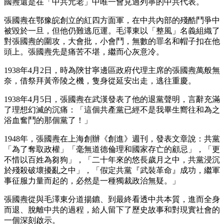
國燾還是在「中共元老」中唯一會見過列寧的中共代表。
張國燾在鄂豫皖創立的紅四方面軍，在中共內部的殘酷鬥爭中
被毀於一旦，但他仍難逃厄運。毛澤東以「整風」名義組織了
對張國燾的圍攻，大會批，小會鬥，無數的罪名和帽子扣在他
頭上。張國燾先是痛苦不堪，繼而心灰意冷。
1938年4月2日，時為陝甘寧邊區政府代理主席的張國燾萬般無
奈，借祭拜黃帝陵之機，隻身從延安出走，逃往重慶。
1938年4月5日，張國燾在武漢發表了他的退黨聲明，言辭充滿
了理想幻滅的沉痛：「這個共產黨已經不是我畢生嚮往和為之
浴血奮鬥的那個黨了！」
1948年，張國燾在上海創辦《創進》週刊，發表文章說：共黨
「為了奪取政權」「毫無道德倫理和國家存亡的顧忌」，「更
不惜以百姓為芻狗」，「二十年來的悠長歲月之中，共黨浸沉
於殘殺破壞擾亂之中」，「假定共黨『武裝革命』成功，繼軍
事征服力量而起的，必然是一種獨裁政治無疑。」
張國燾從與毛澤東分道揚鑣、到最終看透中共本質，進而全身
而退、脫離中共的過程，給人留下了歷史故事和對現實社會的
一個深刻啟示。