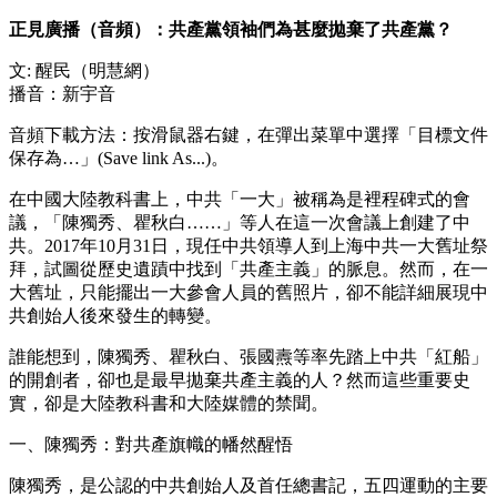
正見廣播（音頻）：共產黨領袖們為甚麼拋棄了共產黨？
文: 醒民（明慧網）
播音：新宇音
音頻下載方法：按滑鼠器右鍵，在彈出菜單中選擇「目標文件
保存為…」(Save link As...)。
在中國大陸教科書上，中共「一大」被稱為是裡程碑式的會
議，「陳獨秀、瞿秋白……」等人在這一次會議上創建了中
共。2017年10月31日，現任中共領導人到上海中共一大舊址祭
拜，試圖從歷史遺蹟中找到「共產主義」的脈息。然而，在一
大舊址，只能擺出一大參會人員的舊照片，卻不能詳細展現中
共創始人後來發生的轉變。
誰能想到，陳獨秀、瞿秋白、張國燾等率先踏上中共「紅船」
的開創者，卻也是最早拋棄共產主義的人？然而這些重要史
實，卻是大陸教科書和大陸媒體的禁聞。
一、陳獨秀：對共產旗幟的幡然醒悟
陳獨秀，是公認的中共創始人及首任總書記，五四運動的主要