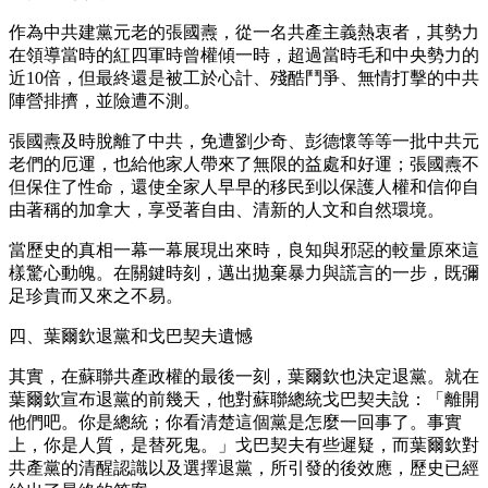
作為中共建黨元老的張國燾，從一名共產主義熱衷者，其勢力
在領導當時的紅四軍時曾權傾一時，超過當時毛和中央勢力的
近10倍，但最終還是被工於心計、殘酷鬥爭、無情打擊的中共
陣營排擠，並險遭不測。
張國燾及時脫離了中共，免遭劉少奇、彭德懷等等一批中共元
老們的厄運，也給他家人帶來了無限的益處和好運；張國燾不
但保住了性命，還使全家人早早的移民到以保護人權和信仰自
由著稱的加拿大，享受著自由、清新的人文和自然環境。
當歷史的真相一幕一幕展現出來時，良知與邪惡的較量原來這
樣驚心動魄。在關鍵時刻，邁出拋棄暴力與謊言的一步，既彌
足珍貴而又來之不易。
四、葉爾欽退黨和戈巴契夫遺憾
其實，在蘇聯共產政權的最後一刻，葉爾欽也決定退黨。就在
葉爾欽宣布退黨的前幾天，他對蘇聯總統戈巴契夫說：「離開
他們吧。你是總統；你看清楚這個黨是怎麼一回事了。事實
上，你是人質，是替死鬼。」戈巴契夫有些遲疑，而葉爾欽對
共產黨的清醒認識以及選擇退黨，所引發的後效應，歷史已經