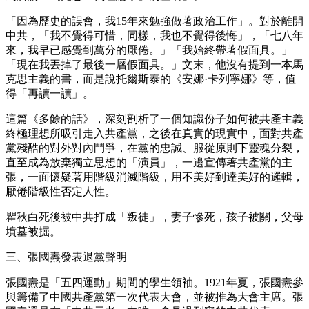
「因為歷史的誤會，我15年來勉強做著政治工作」。對於離開
中共，「我不覺得可惜，同樣，我也不覺得後悔」，「七八年
來，我早已感覺到萬分的厭倦。」「我始終帶著假面具。」
「現在我丟掉了最後一層假面具。」文末，他沒有提到一本馬
克思主義的書，而是說托爾斯泰的《安娜·卡列寧娜》等，值
得「再讀一讀」。
這篇《多餘的話》，深刻剖析了一個知識份子如何被共產主義
終極理想所吸引走入共產黨，之後在真實的現實中，面對共產
黨殘酷的對外對內鬥爭，在黨的忠誠、服從原則下靈魂分裂，
直至成為放棄獨立思想的「演員」，一邊宣傳著共產黨的主
張，一面懷疑著用階級消滅階級，用不美好到達美好的邏輯，
厭倦階級性否定人性。
瞿秋白死後被中共打成「叛徒」，妻子慘死，孩子被關，父母
墳墓被掘。
三、張國燾發表退黨聲明
張國燾是「五四運動」期間的學生領袖。1921年夏，張國燾參
與籌備了中國共產黨第一次代表大會，並被推為大會主席。張