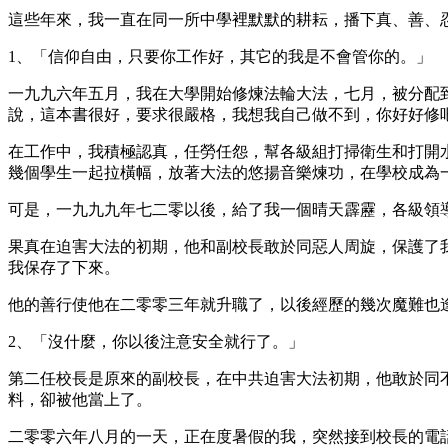
這些年來，我一直在同一所中學裡默默的耕耘，播下真、善、
1、「信仰自由，只要你工作好，其它的我是不會管你的。」
一九九六年五月，我在大學開始修煉法輪大法，七月，被分配
說，這本書很好，要求很嚴格，我想我自己做不到，你好好修
在工作中，我積極認真，任勞任怨，幫各級組打掃衛生和打開
幾個學生一起拉橫幅，放著大法的悠揚音樂煉功，在學校成為
可是，一九九九年七二零以後，給了我一個晴天霹靂，各級領
果真在迫害大法的初期，他和副校長敢於同惡人周旋，保護了
我保存了下來。
他的善行使他在二零零三年就升職了，以後經歷的幾次魔難也
2、「沒什麼，你以後注意安全就行了。」
第二任校長是原來的副校長，在中共迫害大法初期，他敢於同
料，卻被他當上了。
二零零六年八月的一天，正在度暑假的我，突然接到校長的電