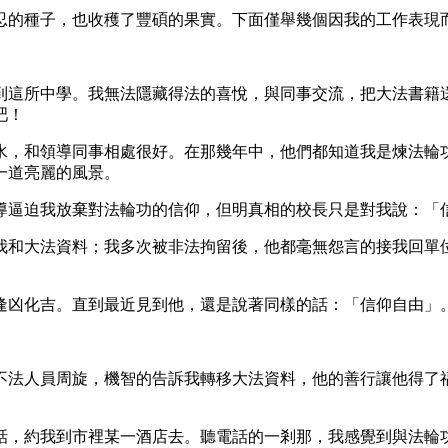
忍的種子，也收穫了豐碩的果實。下面僅舉幾個因我的工作表現
到這所中學。我無法隱藏得法的喜悅，與同事交流，把大法書籍
吧！
水，和領導同事相處很好。在那幾年中，他們都知道我是煉法輪
一道亮麗的風景。
導逼迫我放棄對法輪功的信仰，但明真相的校長只是對我說：「
我和大法資料；我多次被非法拘留後，他都毫無怨言的接我回單
逢凶化吉。直到最近見到他，還是說著同樣的話：「信仰自由」
不法人員周旋，機智的告訴我轉移大法資料，他的善行讓他得了
話，約我到市裡某一酒店去。聽電話的一剎那，我感覺到與法輪