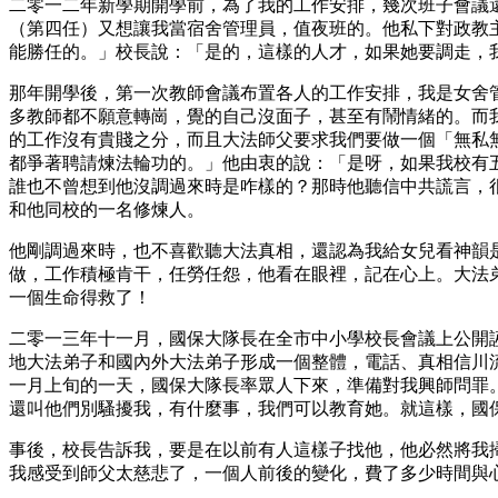
二零一二年新學期開學前，為了我的工作安排，幾次班子會議
（第四任）又想讓我當宿舍管理員，值夜班的。他私下對政教
能勝任的。」校長說：「是的，這樣的人才，如果她要調走，
那年開學後，第一次教師會議布置各人的工作安排，我是女舍
多教師都不願意轉崗，覺的自己沒面子，甚至有鬧情緒的。而
的工作沒有貴賤之分，而且大法師父要求我們要做一個「無私無
都爭著聘請煉法輪功的。」他由衷的說：「是呀，如果我校有
誰也不曾想到他沒調過來時是咋樣的？那時他聽信中共謊言，
和他同校的一名修煉人。
他剛調過來時，也不喜歡聽大法真相，還認為我給女兒看神韻
做，工作積極肯干，任勞任怨，他看在眼裡，記在心上。大法弟
一個生命得救了！
二零一三年十一月，國保大隊長在全市中小學校長會議上公開
地大法弟子和國內外大法弟子形成一個整體，電話、真相信川
一月上旬的一天，國保大隊長率眾人下來，準備對我興師問罪
還叫他們別騷擾我，有什麼事，我們可以教育她。就這樣，國
事後，校長告訴我，要是在以前有人這樣子找他，他必然將我
我感受到師父太慈悲了，一個人前後的變化，費了多少時間與