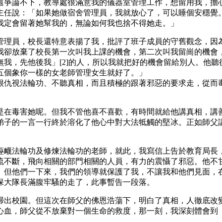
還爭論不下，教導處很滿意我的儀器室管理工作，想留用我，擔
主任說：「如果她做宿舍管理員，我就放心了，可以睡個安穩覺
我定會留著她幫我的，無論如何我也捨不得她走。」
管理員，校長還特意表揚了我，批評了班子成員的守舊觀念，因
我卻放棄了校長第一次叫我上課的機會，第二次叫我留崗的機會
我，先他後我」[2]的人，所以我就把好的機會留給別人。他
五個象你一樣的女老師管理女生就好了。」
很仇視法輪功、不聽真相，而且積極的跟著邪惡的要求走，從而
是在毒害她呢。但我不管他喜不喜歡，有時間就給他講真相，講
子的一言一行終於溶化了他心中對大法牴觸的堅冰。正如師父講
誣衊法輪功及修煉法輪功的老師，就此，我寫信上告於教育局長
流不斷，飛向相關的部門相關的人員，有力的震懾了邪惡。他不
。但他們一下來，我們的領導就保護了我，不讓我和他們見面，
保大隊長滿腹牢騷的走了，此事暫告一段落。
掃出校園。但這次在師父的佛恩浩蕩下，明白了真相，人徹底改
心血，師父從不放棄對一個生命的救度，那一刻，我深刻體會到