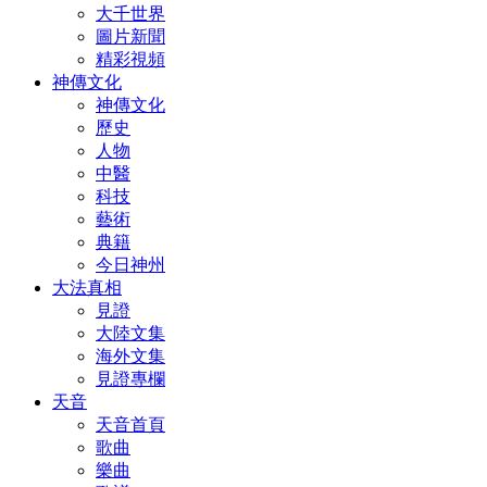
大千世界
圖片新聞
精彩視頻
神傳文化
神傳文化
歷史
人物
中醫
科技
藝術
典籍
今日神州
大法真相
見證
大陸文集
海外文集
見證專欄
天音
天音首頁
歌曲
樂曲