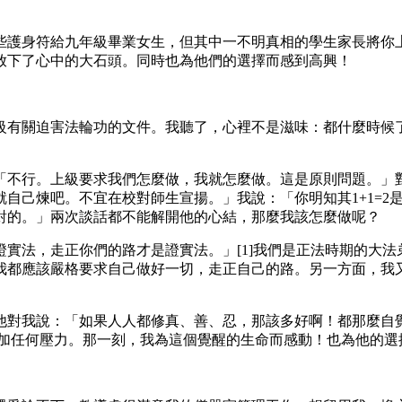
些護身符給九年級畢業女生，但其中一不明真相的學生家長將你
放下了心中的大石頭。同時也為他們的選擇而感到高興！
級有關迫害法輪功的文件。我聽了，心裡不是滋味：都什麼時候
「不行。上級要求我們怎麼做，我就怎麼做。這是原則問題。」
己煉吧。不宜在校對師生宣揚。」我說：「你明知其1+1=2是
對的。」兩次談話都不能解開他的心結，那麼我該怎麼做呢？
實法，走正你們的路才是證實法。」[1]我們是正法時期的大
我都應該嚴格要求自己做好一切，走正自己的路。另一方面，我
他對我說：「如果人人都修真、善、忍，那該多好啊！都那麼自
施加任何壓力。那一刻，我為這個覺醒的生命而感動！也為他的選