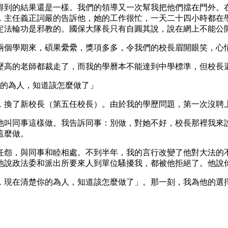
得到的結果還是一樣。我們的領導又一次幫我把他們擋在門外。
，主任義正詞嚴的告訴他，她的工作很忙，一天二十四小時都在
定法輪功是邪教的。國保大隊長只有自圓其說，說在網上不能公
兩個學期來，碩果纍纍，獎項多多，令我們的校長眉開眼笑，心
歷高的老師都裁走了，而我的學曆本不能達到中學標準，但校長
你的為人，知道該怎麼做了」
，換了新校長（第五任校長）。由於我的學歷問題，第一次沒聘
他叫同事這樣做。我告訴同事：別做，對她不好，校長那裡我來
這麼做。
任怨，與同事和睦相處。不到半年，我的言行改變了他對大法的
他說政法委和派出所要來人到單位騷擾我，都被他拒絕了。他說
，現在清楚你的為人，知道該怎麼做了」。那一刻，我為他的選