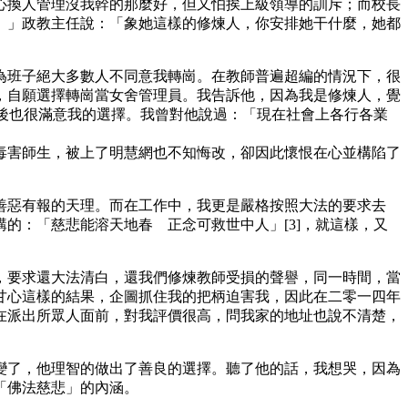
心換人管理沒我幹的那麼好，但又怕挨上級領導的訓斥；而校長
。」政教主任說：「象她這樣的修煉人，你安排她干什麼，她都
為班子絕大多數人不同意我轉崗。在教師普遍超編的情況下，很
，自願選擇轉崗當女舍管理員。我告訴他，因為我是修煉人，覺
聽後也很滿意我的選擇。我曾對他說過：「現在社會上各行各業
毒害師生，被上了明慧網也不知悔改，卻因此懷恨在心並構陷了
善惡有報的天理。而在工作中，我更是嚴格按照大法的要求去
的：「慈悲能溶天地春 正念可救世中人」[3]，就這樣，又
，要求還大法清白，還我們修煉教師受損的聲譽，同一時間，當
甘心這樣的結果，企圖抓住我的把柄迫害我，因此在二零一四年
在派出所眾人面前，對我評價很高，問我家的地址也說不清楚，
變了，他理智的做出了善良的選擇。聽了他的話，我想哭，因為
「佛法慈悲」的內涵。