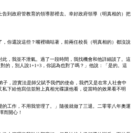
上告到政府管教育的領導那裡去。幸好政府領導（明真相的）把
了，你還說這些？嘴裡嘀咕著，前兩任校長（明真相的）都沒說
對此，我並不泄氣。過了一段時間，我找機會和他詳細談了。這
對的，別人說1+1=3，你認為也對了嗎？」他說：「是的。這
法弟子，證實法是師父賦予我們的使命，我們又是在常人社會中
又私下給他寫信並附上真相光碟讓他看，從當時的效果看不明
覺的工作，不用我管理了。」隨後就做了三退。二零零八年奧運
擇而開心！