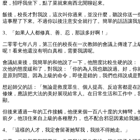
麼，招呼我坐下，點了菜就東南西北閒聊起來。
飯後，校長才對我說，這次叫你過來，並沒什麼，聽說你送一
這事壓了下來。不過你以後注意安全就行了。簡單的話語讓我
3、「如果人人都修真、善、忍，那該多好啊！」
二零零七年八月，第三任的校長在一次教師的會議上傳達了上
呢！看來他還沒有明白真相，需要我講呢。
會議結束後，我簡單的和他說了一下，他態度比較生硬的說：
次他的態度緩和了，對我說：「你的為人我也聽說過。好，你就自
是原則問題。因為上級的命令，即使是錯的，我們也得說成是
想起師父的話：「無論是救度眾生、個人提高、反迫害都是在證
修煉，應該把大法的美好展現給常人。在日常生活和工作中，
顯。
但後來通過一年的工作接觸，他便來個一百八十度的大轉彎，
前夕，他頂住來自上級的各種壓力， 也不配合邪惡因素給我
4、「這樣的人才，我定會留著她幫我，我捨不得她走。」