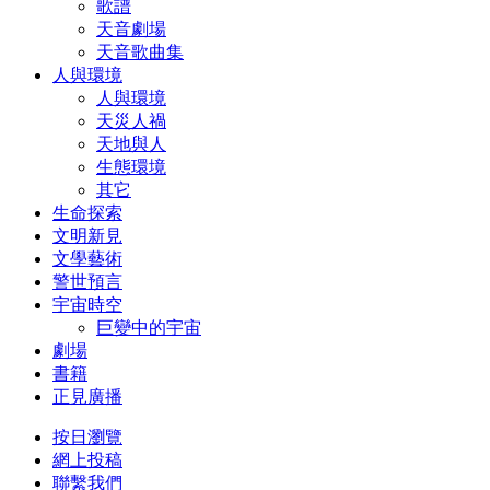
歌譜
天音劇場
天音歌曲集
人與環境
人與環境
天災人禍
天地與人
生態環境
其它
生命探索
文明新見
文學藝術
警世預言
宇宙時空
巨變中的宇宙
劇場
書籍
正見廣播
按日瀏覽
網上投稿
聯繫我們