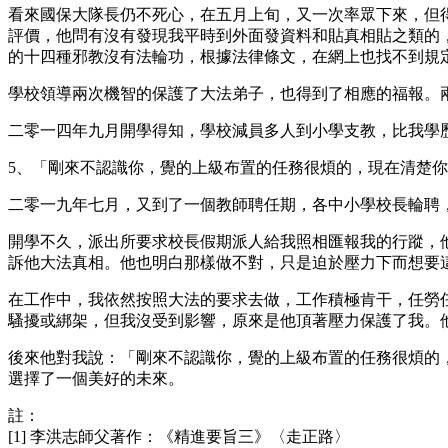
看來國保大隊長仍不死心，在五月上旬，又一次率眾下來，但
評價，他問有沒有發現我平時到外面發資料和貼真相貼之類的
的十四種邪教沒有法輪功，根據法律條文，在網上也找不到規
學校領導兩次機智的保護了大法弟子，也得到了相應的福報。
二零一四年九月開學得知，學校減員多人到小學支教，比我學
5、「剛來不認識你，覺的上級布置的任務很煩的，現在清楚
二零一九年七月，又到了一個教師聘任期，各中小學校長輪聘
開學不久，派出所要求校長假期派人給我照相匯報我的行蹤，
訴他大法真相。他也明白那樣做不對，只是迫於壓力下而想要
在工作中，我依然按照大法的要求去做，工作積極肯干，任勞
騷擾或綁架，但我沒受到影響，原來是他頂著壓力保護了我。
後來他對我說：「剛來不認識你，覺的上級布置的任務很煩的
選擇了一個美好的未來。
註：
[1] 李洪志師父著作：《精進要旨三》〈走正路〉