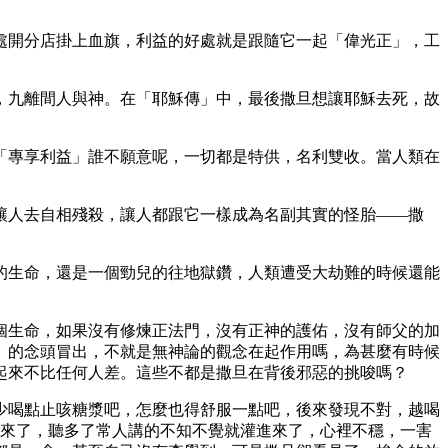
處開分店掛上血旗，利益的好處就是跟隨它一起「偉光正」，工
，九離間人與神。在「耶穌傳」中，最後撒旦想讓耶穌去死，故
「專享利益」誰不願意呢，一切都是特供，名利雙收。當人類在
讓人去自相殘殺，讓人都跟它一樣成為名副其實的怪胎——撒
的生命，還是一個勁兒的往地獄鑽，人類遭受大劫難的時候還能
個生命，如果沒有修煉正法門，沒有正神的護佑，沒有師父的加
」的念頭冒出，不就是無神論的觀念在起作用嗎，為甚麼有時候
起來不比任何人差。這些不都是撒旦在背後邪惡的挑唆嗎？
少喝點止咳糖漿吧，怎麼也得舒服一點吧，後來發現不對，越喝
進來了，聽多了常人講的不知不覺就灌進來了，心裡不穩，一害