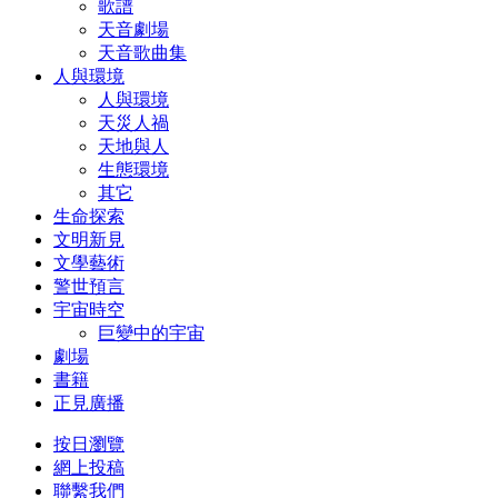
歌譜
天音劇場
天音歌曲集
人與環境
人與環境
天災人禍
天地與人
生態環境
其它
生命探索
文明新見
文學藝術
警世預言
宇宙時空
巨變中的宇宙
劇場
書籍
正見廣播
按日瀏覽
網上投稿
聯繫我們