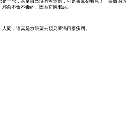
都是一念，甚至自己沒有查覺到，可是撒旦卻看見了，拚命的放
。邪惡不會不毒的，因為它叫邪惡。
，人間，這真是放眼望去預見著滿目瘡痍啊。