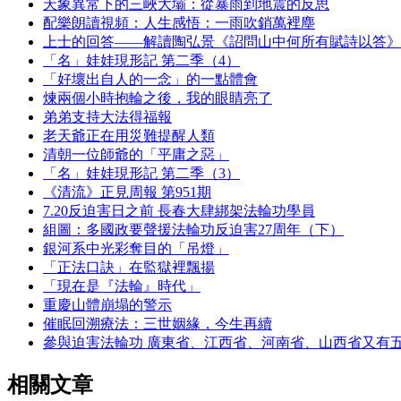
天象異常下的三峽大壩：從暴雨到地震的反思
配樂朗讀視頻：人生感悟：一雨吹銷萬裡塵
上士的回答——解讀陶弘景《詔問山中何所有賦詩以答》
「名」娃娃現形記 第二季（4）
「好壞出自人的一念」的一點體會
煉兩個小時抱輪之後，我的眼睛亮了
弟弟支持大法得福報
老天爺正在用災難提醒人類
清朝一位師爺的「平庸之惡」
「名」娃娃現形記 第二季（3）
《清流》正見周報 第951期
7.20反迫害日之前 長春大肆綁架法輪功學員
組圖：多國政要聲援法輪功反迫害27周年（下）
銀河系中光彩奪目的「吊燈」
「正法口訣」在監獄裡飄揚
「現在是『法輪』時代」
重慶山體崩塌的警示
催眠回溯療法：三世姻緣，今生再續
參與迫害法輪功 廣東省、江西省、河南省、山西省又有
相關文章