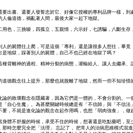
還要出書、還要人發誓忠於它、好像它授權的專利品牌一樣，到
的人倫道德，禍亂著人間，最後大家一起下地獄。
二用色，三挑唆，四孤立，五親情，六示好，七誘騙，八斷生存
別人的屍體往上爬，可是這個「專利」還是讓很多人想往，畢竟
方是地獄，踩著別人的屍體，自己不也已經在地獄了嗎？
這種背離神的過程、精神分裂的病態，灌輸給人、讓人去繼承、
的道德觀念往上提升，那麼也就脫離了地獄，然而一些不知珍惜
化論的敗壞觀念在隱藏著，因為它們是一體的，不會分割的。一
是「自心生魔」。為甚麼關鍵時候總是有「不信師」與「不信法
不要，不就是進化論的觀念在起作用嗎，也想「弱肉強食」，做
當身體不舒服的時候，承受不住的時候，想著還是吃點藥吧，至
那時怎麼完全把「法理」 忘記了， 把常人的治病思維模式混