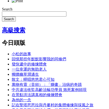
Search
Search
高級搜索
今日頭版
小松的故事
回憶那些年默默影響我的同修們
發快遞中的修煉體會
一位幸運的無助老人
獨憐幽草澗邊生
散文：蟬唱悠悠君心可知
萬物有靈（音頻）：「獅畫」治病的奇蹟
中共違法收監高齡法輪功學員 致死案例頻現
在景點洪法講真相的修煉體會
為他的一念
記在聖塔芭芭拉與丹麥村的集體修煉與採風之旅