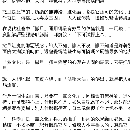
身、身體不適、人的「精氣神」垮掉等等疾病問題。
撒旦是反神的，所謂的無神論、進化論，都是它認可的文化，
作就是「傳播九大毒素基因」，人人被傳染，慢慢改變著傳統
在現代社會中「撒旦」運用得最有效果的伎倆就是：一用錢，
意亂解譯聖經給耶穌聽，耶穌說：「不可試探上帝」。
撒旦紅魔的邪惡誘惑，誰人不知、誰人不曉，誰不知道是踩著
面臨大淘汰的時候，還會覺得這些生命可憐嗎？屍體最多的地
「黨文化」是「撒旦」扭曲變態的心理在人間的展示，它要把
旦。
說「人間地獄」其實不錯，而「法輪大法」的傳出，就是把人
怨誰呢。
作為一個生命而言，只要有「黨文化」，同樣會有無神論、進
持，什麼都談不上，什麼也不是，如果自認為了不起，那只能
總是覺得委屈，別人什麼都擁有，自己像個傻子什麼也不爭、
而「科學」是「黨文化」得力的推手，起到的效果顯而易見。
越咳，不喝不咳，想舒服靠它嗎，修煉人本事很大的，還靠它，