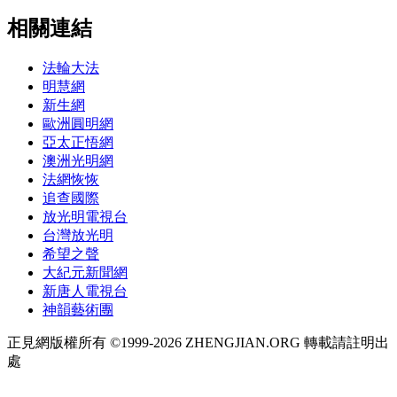
相關連結
法輪大法
明慧網
新生網
歐洲圓明網
亞太正悟網
澳洲光明網
法網恢恢
追查國際
放光明電視台
台灣放光明
希望之聲
大紀元新聞網
新唐人電視台
神韻藝術團
正見網版權所有 ©1999-2026 ZHENGJIAN.ORG 轉載請註明出
處