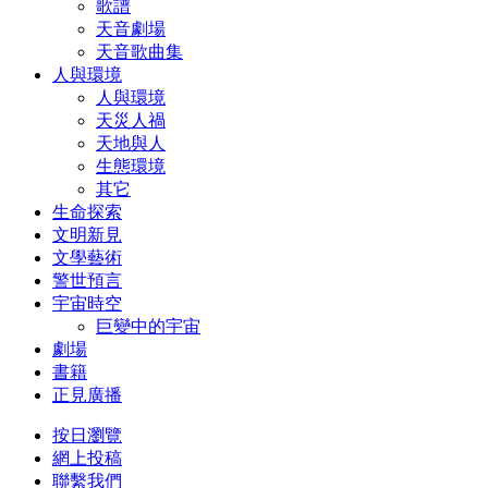
歌譜
天音劇場
天音歌曲集
人與環境
人與環境
天災人禍
天地與人
生態環境
其它
生命探索
文明新見
文學藝術
警世預言
宇宙時空
巨變中的宇宙
劇場
書籍
正見廣播
按日瀏覽
網上投稿
聯繫我們