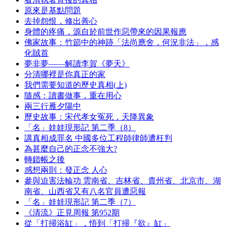
原來是基點問題
去掉怨恨，修出善心
身體的疼痛，源自於前世作惡帶來的因果報應
佛家故事：竹節中的神跡「法尚應舍，何況非法」，感
化賊首
夢非夢——解讀李賀《夢天》
分清哪裡是你真正的家
我們需要知道的歷史真相(上)
隨感：讀書做事，重在用心
兩三行雁夕陽中
歷史故事：宋代孝女冤死，天降異象
「名」娃娃現形記 第二季（8）
講真相成罪名 中國多位工程師律師遭枉判
為甚麼自己的正念不強大?
轉錯帳之後
感想兩則：發正念 人心
參與迫害法輪功 雲南省、吉林省、貴州省、北京市、湖
南省、山西省又有八名官員遭惡報
「名」娃娃現形記 第二季（7）
《清流》正見周報 第952期
從「打掃浴缸」，悟到「打掃『欲』缸」