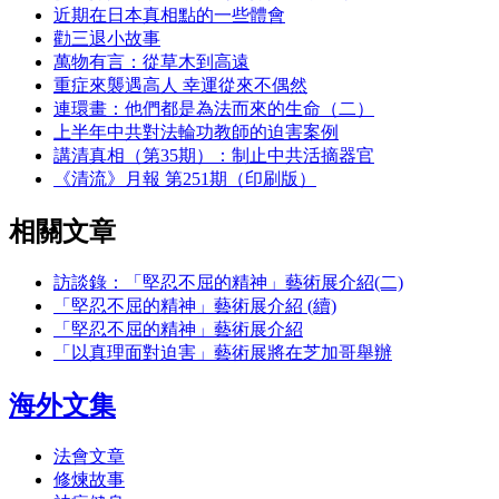
近期在日本真相點的一些體會
勸三退小故事
萬物有言：從草木到高遠
重症來襲遇高人 幸運從來不偶然
連環畫：他們都是為法而來的生命（二）
上半年中共對法輪功教師的迫害案例
講清真相（第35期）：制止中共活摘器官
《清流》月報 第251期（印刷版）
相關文章
訪談錄：「堅忍不屈的精神」藝術展介紹(二)
「堅忍不屈的精神」藝術展介紹 (續)
「堅忍不屈的精神」藝術展介紹
「以真理面對迫害」藝術展將在芝加哥舉辦
海外文集
法會文章
修煉故事