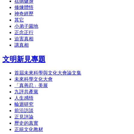
祛病健身
修煉體悟
神奇經歷
其它
小弟子園地
正念正行
迫害真相
講真相
文明新見專題
首屆未來科學與文化大會論文集
未來科學文化大會
「真善忍」美展
九評共產黨
人生感悟
輪迴研究
前沿訪談
正見評論
歷史的真實
正統文化教材