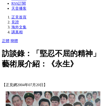
RSS訂閱
天音播客
正見首頁
見證
海外文集
講真相
正體
簡體
訪談錄：「堅忍不屈的精神」
藝術展介紹：《永生》
【正見網2004年07月20日】