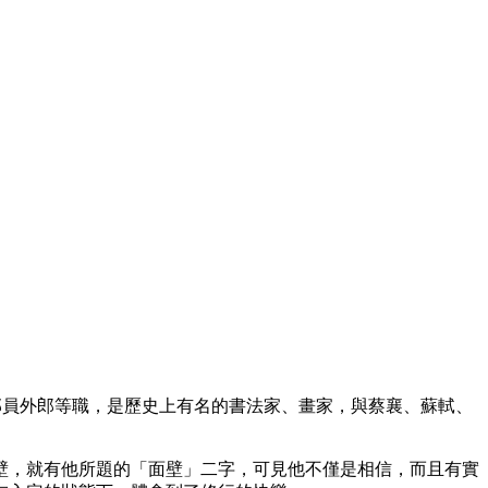
禮部員外郎等職，是歷史上有名的書法家、畫家，與蔡襄、蘇軾、
壁，就有他所題的「面壁」二字，可見他不僅是相信，而且有實