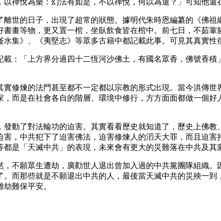
，以禪悅為樂：幻法有如是，不以禪悅，何以為遣？」可知他還
了離世的日子，出現了超常的狀態。據明代朱時恩編纂的《佛祖
好書畫等物，更又置一棺，坐臥飲食皆在棺中。前七日，不茹葷
滏水集》、《夷堅志》等眾多古籍中都記載此事。可見其真實性
記載：「上方界分過四十二恆河沙佛土，有國名眾香，佛號香積
其實修煉的法門甚至都不一定都以宗教的形式出現。當今洪傳世
家，而是在社會各自的階層、環境中修行，方方面面都做一個好
忌，發動了對法輪功的迫害。其實看看歷史就知道了，歷史上佛
迫害，中共犯下了迫害佛法，迫害修煉人的滔天大罪，而且迫害
等都是「天滅中共」的表現，未來會有更大的災難落在中共及其
然，不願眾生遭劫，廣勸世人退出曾加入過的中共黨團隊組織。
了。而那些就是不願退出中共的人，最後當天滅中共的災殃一到
離劫難保平安。