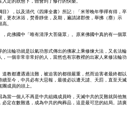
在入定的狀態下，體會到了修行的快樂。
綱目》，以及清代《四庫全書》所記：「米芾晚年學禪有得，卒
腥，更衣沐浴，焚香靜坐，及期，遍請諸郡僚，舉拂（塵）示
很高。
」，此佛國中「唯有清淨大菩薩眾」。原來佛國中真的有一個眾
界的法輪功就是以氣功形式傳出的佛家上乘修煉大法，又名法輪
人，一個非常非常好的人，當然也有宗教裡的出家人來修法輪功
教、道教都遭遇過法難，被迫害的都很嚴重，然而迫害者最終都以
持續至今，中共必有大惡報，最後必以遭天譴、天罰，直至天滅
黨團成員的頭上。
因為當一個人不再是中共組織成員時，天滅中共的災難就與他無
，必定在數難逃，成為中共的殉葬品，這是最可悲的結局。請廣