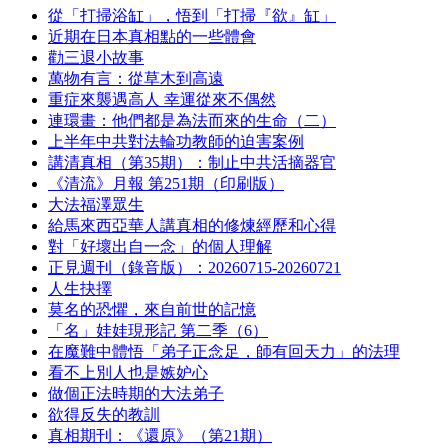
從「打掃浴缸」，悟到「打掃『欲』缸」
近期在日本真相點的一些體會
勸三退小故事
萬物有言：從草木到高遠
重症來襲遇高人 幸運從來不偶然
連環畫：他們都是為法而來的生命（二）
上半年中共對法輪功教師的迫害案例
講清真相（第35期）：制止中共活摘器官
《清流》月報 第251期（印刷版）
大法福澤眾生
給馬來西亞華人講真相的修煉經歷和心得
對「好壞出自一念」的個人理解
正見週刊（錄音版）：20260715-20260721
人生抉擇
莫名的恐懼，來自前世的記憶
「名」娃娃現形記 第二季（6）
在魔難中體悟「弟子正念足，師有回天力」的法理
看不上別人也是嫉妒心
做個正法時期的大法弟子
欲得反失的教訓
真相期刊：《還原》（第21期）