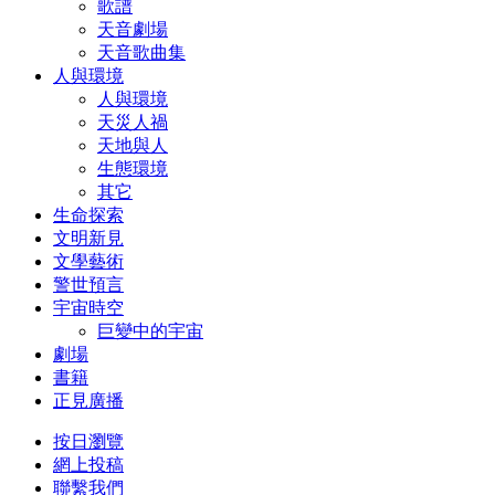
歌譜
天音劇場
天音歌曲集
人與環境
人與環境
天災人禍
天地與人
生態環境
其它
生命探索
文明新見
文學藝術
警世預言
宇宙時空
巨變中的宇宙
劇場
書籍
正見廣播
按日瀏覽
網上投稿
聯繫我們