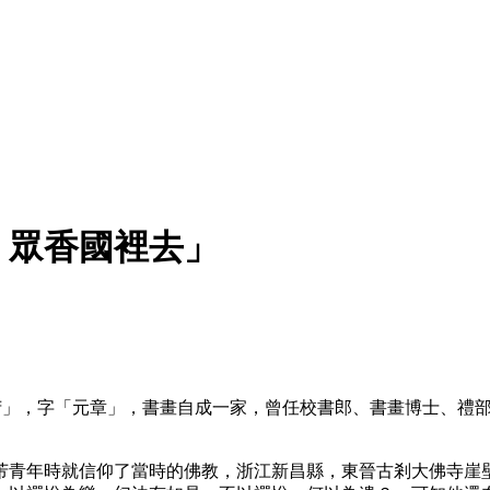
，眾香國裡去」
後改「芾」，字「元章」，書畫自成一家，曾任校書郎、書畫博士、
芾青年時就信仰了當時的佛教，浙江新昌縣，東晉古剎大佛寺崖