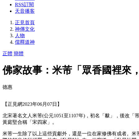
RSS訂閱
天音播客
正見首頁
神傳文化
人物
儒釋道神
正體
簡體
佛家故事：米芾「眾香國裡來
德惠
【正見網2023年06月07日】
北宋著名文人米芾(公元1051至1107年)，初名「黻」，
黃庭堅合稱「宋四家」。
米芾一生除了以上這些貢獻外，還是一位在家修佛有成者。米