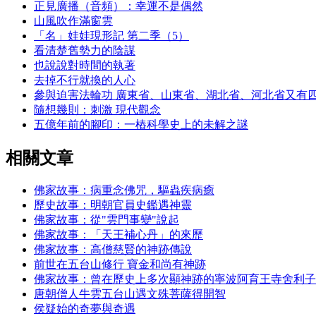
正見廣播（音頻）：幸運不是偶然
山風吹作滿窗雲
「名」娃娃現形記 第二季（5）
看清楚舊勢力的陰謀
也說說對時間的執著
去掉不行就換的人心
參與迫害法輪功 廣東省、山東省、湖北省、河北省又有
隨想幾則：刺激 現代觀念
五億年前的腳印：一樁科學史上的未解之謎
相關文章
佛家故事：病重念佛咒，驅蟲疾病癒
歷史故事：明朝官員史鑑遇神靈
佛家故事：從"雲門事變"說起
佛家故事：「天王補心丹」的來歷
佛家故事：高僧慈賢的神跡傳說
前世在五台山修行 寶金和尚有神跡
佛家故事：曾在歷史上多次顯神跡的寧波阿育王寺舍利子
唐朝僧人牛雲五台山遇文殊菩薩得開智
侯疑始的奇夢與奇遇