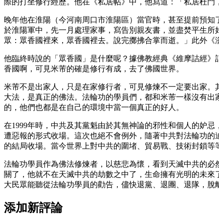
際的打坐修行經歷。他在《私居帖》中，他寫道：「私居杜門
晚年他在淮陽（今河南周口市淮陽區）當官時，甚至提前預知
於淮陽軍中，先一月處理家事，寫告別親友書，並盡焚平生所
眾：眾香國裡來，眾香國裡去。說完擲拂合掌而逝。」此外《
他臨終時說的「眾香國」是什麼呢？據佛教經典《維摩詰經》
香國啊，可見米芾的確是修行有成，去了佛國世界。
米芾不是出家人，只是在家修行者，可見修煉不一定要出家。
大法，是真正的佛法。法輪功的學員們，都和米芾一樣沒有出
的，他們也都是在自己的環境中當一個真正的好人。
在1999年時，中共及其黨魁由於其無神論的邪性和個人的妒
遭惡報的形式收場。這次也絕不會例外，隨著中共對法輪功的
的結局收場。當今世界上對中共的圍堵、貿易戰、技術封鎖等
法輪功學員作為佛法修煉者，以慈悲為懷，看到天滅中共的必
關了，他就不在天滅中共的劫數之中了，生命擁有光明的未來
大民眾能聽從法輪功學員的勸告，儘快退黨、退團、退隊，脫
添加新評論