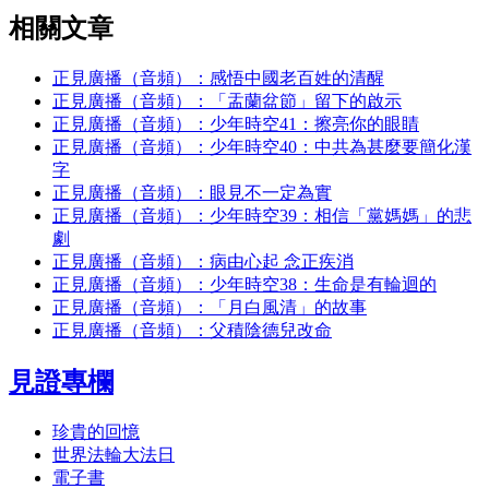
相關文章
正見廣播（音頻）：感悟中國老百姓的清醒
正見廣播（音頻）：「盂蘭盆節」留下的啟示
正見廣播（音頻）：少年時空41：擦亮你的眼睛
正見廣播（音頻）：少年時空40：中共為甚麼要簡化漢
字
正見廣播（音頻）：眼見不一定為實
正見廣播（音頻）：少年時空39：相信「黨媽媽」的悲
劇
正見廣播（音頻）：病由心起 念正疾消
正見廣播（音頻）：少年時空38：生命是有輪迴的
正見廣播（音頻）：「月白風清」的故事
正見廣播（音頻）：父積陰德兒改命
見證專欄
珍貴的回憶
世界法輪大法日
電子書