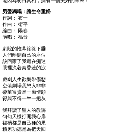
能因為明白真相，擁有一個美好的未來！
男聲獨唱：讓生命重歸
作詞： 布一
作曲： 衛平
編曲： 陽春
演唱： 福音
劇院的惟幕徐徐下垂
人們離開自己的座位
該回家了我還在痴迷
眼裡流著秦香蓮的淚
戲劇人生歡樂帶傷悲
空蕩劇場我想入非非
榮華富貴是一廂情願
得與不得一生一把灰
我拜讀了聖人的教誨
句句天機打開我心扉
福禍都是自己種的果
積累功德是為把天回