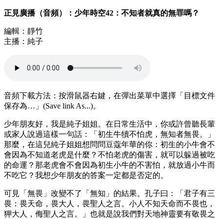
正見廣播（音頻）：少年時空42：不知者就真的無罪嗎？
編輯：靜竹
主播：純子
音頻下載方法：按滑鼠器右鍵，在彈出菜單中選擇「目標文件
保存為…」(Save link As...)。
少年朋友好，我是純子姐姐。在日常生活中，你或許曾聽長輩
或家人說過這樣一句話：「初生牛犢不怕虎，無知者無畏。」
那麼，在這兒純子姐姐想問問豆蔻年華的你：初生的小牛會不
會因為不知道老虎是什麼？不怕老虎的傷害，就可以躲過被吃
的命運？那老虎會不會因為初生小牛的不害怕，就放過小牛而
不吃它？我想少年朋友的答案一定都是否定的。
可見「無畏」改變不了「無知」的結果。孔子曰：「君子有三
畏：畏天命，畏大人，畏聖人之言。小人不知天命而不畏也，
狎大人，侮聖人之言。」也就是說我們對天地神靈要有敬畏之