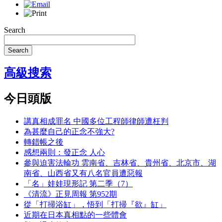
Search
Search
高級搜索
今日頭版
講真相成罪名 中國多位工程師律師遭枉判
為甚麼自己的正念不強大?
轉錯帳之後
感想兩則：發正念 人心
參與迫害法輪功 雲南省、吉林省、貴州省、北京市、湖
南省、山西省又有八名官員遭惡報
「名」娃娃現形記 第二季（7）
《清流》正見周報 第952期
從「打掃浴缸」，悟到「打掃『欲』缸」
近期在日本真相點的一些體會