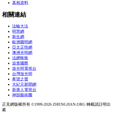
真相資料
相關連結
法輪大法
明慧網
新生網
歐洲圓明網
亞太正悟網
澳洲光明網
法網恢恢
追查國際
放光明電視台
台灣放光明
希望之聲
大紀元新聞網
新唐人電視台
神韻藝術團
正見網版權所有 ©1999-2026 ZHENGJIAN.ORG 轉載請註明出
處