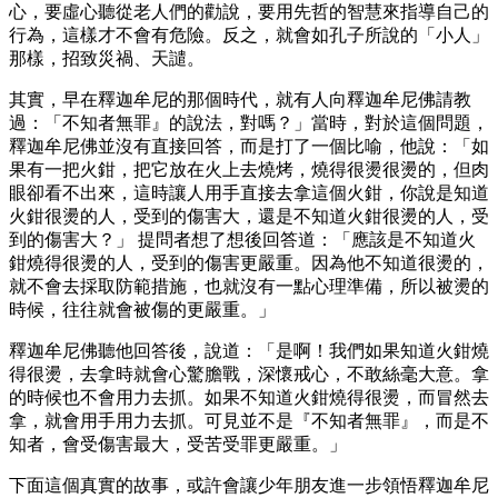
心，要虛心聽從老人們的勸說，要用先哲的智慧來指導自己的
行為，這樣才不會有危險。反之，就會如孔子所說的「小人」
那樣，招致災禍、天譴。
其實，早在釋迦牟尼的那個時代，就有人向釋迦牟尼佛請教
過：「不知者無罪』的說法，對嗎？」當時，對於這個問題，
釋迦牟尼佛並沒有直接回答，而是打了一個比喻，他說：「如
果有一把火鉗，把它放在火上去燒烤，燒得很燙很燙的，但肉
眼卻看不出來，這時讓人用手直接去拿這個火鉗，你說是知道
火鉗很燙的人，受到的傷害大，還是不知道火鉗很燙的人，受
到的傷害大？」 提問者想了想後回答道：「應該是不知道火
鉗燒得很燙的人，受到的傷害更嚴重。因為他不知道很燙的，
就不會去採取防範措施，也就沒有一點心理準備，所以被燙的
時候，往往就會被傷的更嚴重。」
釋迦牟尼佛聽他回答後，說道：「是啊！我們如果知道火鉗燒
得很燙，去拿時就會心驚膽戰，深懷戒心，不敢絲毫大意。拿
的時候也不會用力去抓。如果不知道火鉗燒得很燙，而冒然去
拿，就會用手用力去抓。可見並不是『不知者無罪』，而是不
知者，會受傷害最大，受苦受罪更嚴重。」
下面這個真實的故事，或許會讓少年朋友進一步領悟釋迦牟尼