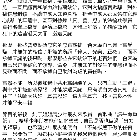
以來，短短几十年裡搞了各種運動，殺害了至少八千萬中國同
胞，一直用謊言和暴力維持著統治。它對內搞謊言欺騙，對外
搞信息封鎖，不讓中國人知道真相，把全中國人都囚禁在它精
心設計的牢籠中。甚至對修煉「真、善、忍」的法輪功學員，
實行名譽上搞臭，經濟上搞垮，肉體上消滅」的殘酷政策。它
犯下的這些滔天大罪，必遭天譴。
那麼，那些曾發誓效忠它的忠實黨徒，會因為自己是上當受
騙，才無知的相信了邪黨的所謂「偉大、光榮、正確」，而不
承擔天譴的後果嗎？那麼那些在它統治下的老百姓們，會因為
自己只是順從它的領導、命令，才無知的對發生的罪惡視而不
見聽而不聞，而不承擔自已助紂為虐的責任嗎？
當然不能！所以參加過中共邪黨組織的人，只有主動「三退」
與中共邪黨劃清界限，才能躲過天譴。只有明白大法真相，記
住了「法輪大法好！真善忍好！這九字真言，找回善良本性，
才能平安幸福。
節目的最後，純子姐姐請少年朋友來欣賞一首歌曲「讓生命重
歸」 ，希望少年朋友能仔細的想想，自己是否也做過「無知
的錯事」，也希望少年朋友能明白：「不知狀態下做的任何
事，只要做了，就都得承擔事情的後果這個道理。願少年朋友