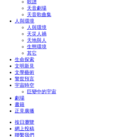
歌譜
天音劇場
天音歌曲集
人與環境
人與環境
天災人禍
天地與人
生態環境
其它
生命探索
文明新見
文學藝術
警世預言
宇宙時空
巨變中的宇宙
劇場
書籍
正見廣播
按日瀏覽
網上投稿
聯繫我們