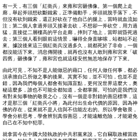
有一天，有三個「紅衛兵」來雍和宮砸佛像。第一個爬上走
廊，舉起斧頭想砍斷鐵索，正準備動手，斧頭就脫手落下，不
但沒有砍到鐵索，還正好砍在了他自己的腿上，當時就血流如
注；第二個人拿過斧頭又接著去砍，不想卻一斧砍空，用力過
猛，直接從二層樓高的平台走廊，摔到了地上，當即就昏死過
去；第三個人看到眼前這情景，嚇得全身直哆嗦，站都站不起
來。據說後來這三個紅衛兵沒過多久，就都死於了非命，一個
都沒能活下來。消息傳開後，就再也沒有人敢到雍和宮來「破
四舊」砸佛像了，雍和宮也就這樣安然無恙地保存了下來。
由此可見，不知不是人能做惡的藉口，任何人做任何事，都必
須承擔自己所做之事的後果。其實不知，並不可怕，也並不是
錯，因為我們每個人都會有知識盲點，更何況世界這麼大，奧
秘這麼多，誰也不可能全都知道，全都掌握。可怕的是我們沒
有對未知事物的敬畏之心，沒有一個是非對錯的善惡標準，這
才是那三個「紅衛兵小將」為此付出生命代價的原因。因為神
佛的存在，從來就不是人信與不信能左右的。所以學會敬畏，
學會分析思考，學會辨別真假善惡，才能遠離危險，才能避免
自己在不知中犯罪。
就拿當今在中國大陸執政的中共邪黨來說，它自竊取政權當政