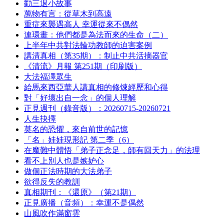
勸三退小故事
萬物有言：從草木到高遠
重症來襲遇高人 幸運從來不偶然
連環畫：他們都是為法而來的生命（二）
上半年中共對法輪功教師的迫害案例
講清真相（第35期）：制止中共活摘器官
《清流》月報 第251期（印刷版）
大法福澤眾生
給馬來西亞華人講真相的修煉經歷和心得
對「好壞出自一念」的個人理解
正見週刊（錄音版）：20260715-20260721
人生抉擇
莫名的恐懼，來自前世的記憶
「名」娃娃現形記 第二季（6）
在魔難中體悟「弟子正念足，師有回天力」的法理
看不上別人也是嫉妒心
做個正法時期的大法弟子
欲得反失的教訓
真相期刊：《還原》（第21期）
正見廣播（音頻）：幸運不是偶然
山風吹作滿窗雲