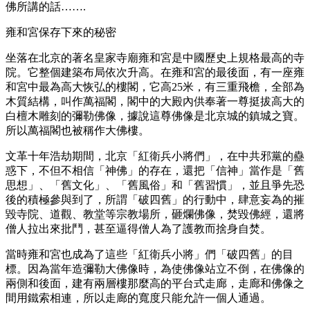
佛所講的話…….
雍和宮保存下來的秘密
坐落在北京的著名皇家寺廟雍和宮是中國歷史上規格最高的寺
院。它整個建築布局依次升高。在雍和宮的最後面，有一座雍
和宮中最為高大恢弘的樓閣，它高25米，有三重飛檐，全部為
木質結構，叫作萬福閣，閣中的大殿內供奉著一尊挺拔高大的
白檀木雕刻的彌勒佛像，據說這尊佛像是北京城的鎮城之寶。
所以萬福閣也被稱作大佛樓。
文革十年浩劫期間，北京「紅衛兵小將們」，在中共邪黨的蠱
惑下，不但不相信「神佛」的存在，還把「信神」當作是「舊
思想」、「舊文化」、「舊風俗」和「舊習慣」，並且爭先恐
後的積極參與到了，所謂「破四舊」的行動中，肆意妄為的摧
毀寺院、道觀、教堂等宗教場所，砸爛佛像，焚毀佛經，還將
僧人拉出來批鬥，甚至逼得僧人為了護教而捨身自焚。
當時雍和宮也成為了這些「紅衛兵小將」們「破四舊」的目
標。因為當年造彌勒大佛像時，為使佛像站立不倒，在佛像的
兩側和後面，建有兩層樓那麼高的平台式走廊，走廊和佛像之
間用鐵索相連，所以走廊的寬度只能允許一個人通過。